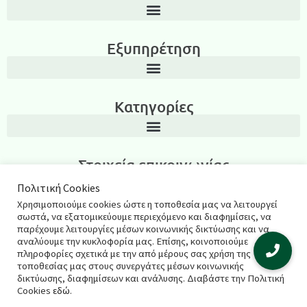
Εξυπηρέτηση
Κατηγορίες
Στοιχεία επικοινωνίας
Λεωνίδα Ιασωνίδου 3, Περιοχή Καμάρα, Θεσσαλονίκη T.K.: 54635
Πολιτική Cookies
Χρησιμοποιούμε cookies ώστε η τοποθεσία μας να λειτουργεί
2311270795
σωστά, να εξατομικεύουμε περιεχόμενο και διαφημίσεις, να
παρέχουμε λειτουργίες μέσων κοινωνικής δικτύωσης και να
salespharmacyshop@gmail.com
αναλύουμε την κυκλοφορία μας. Επίσης, κοινοποιούμε
πληροφορίες σχετικά με την από μέρους σας χρήση της
τοποθεσίας μας στους συνεργάτες μέσων κοινωνικής
δικτύωσης, διαφημίσεων και ανάλυσης. Διαβάστε την Πολιτική
© 2021 salespharmacy.gr – Σχεδιασμός & κατασκευή
Cookies
εδώ
.
ιστοσελίδας
Respect Web