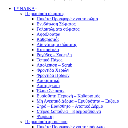
ΓΥΝΑΙΚΑ
Περιποίηση σώματος
Πακέτα Προσφορών για το σώμα
Ενυδάτωση Σώματος
Γαλακτώματα σώματος
Αφρόλουτρα
Καθαρισμός
Αδυνάτισμα σώματος
Κυτταρίτιδα
Ραγάδες – Συσφιξη
Τοπικό Πάχος
Απολέπιση – Scrub
Φροντίδα Χεριών
Φροντίδα Ποδιών
Αποσμητικά
Αποτρίχωση
Έλαια Σώματος
Ευαίσθητη Περιοχή – Καθαρισμός
Μη Ανεκτικό Δέρμα – Ερυθρότητα – Έκζεμα
Ξηρό – Ευαίσθητο – Ατοπικό Δέρμα
Στέρεα Σαπούνια – Κρεμοσάπουνα
Ψωρίαση
Περιποίηση προσώπου
Πακέτα Προσφορών για το πρόσωπο