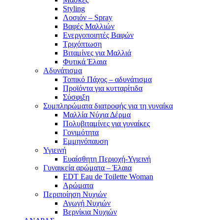
Styling
Λοσιόν – Spray
Βαφές Μαλλιών
Ενεργοποιητές Βαφών
Τριχόπτωση
Βιταμίνες για Μαλλιά
Φυτικά Έλαια
Αδυνάτισμα
Τοπικό Πάχος – αδυνάτισμα
Προϊόντα για κυτταρίτιδα
Σύσφιξη
Συμπληρώματα διατροφής για τη γυναίκα
Μαλλία Νύχια Δέρμα
Πολυβιταμίνες για γυναίκες
Γονιμότητα
Εμμηνόπαυση
Υγιεινή
Ευαίσθητη Περιοχή-Υγιεινή
Γυναικεία αρώματα – Έλαια
EDT Eau de Toilette Woman
Αρώματα
Περιποίηση Νυχιών
Αγωγή Νυχιών
Βερνίκια Νυχιών