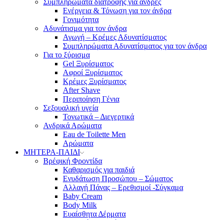
Συμπληρώματα διατροφής για άνδρες
Ενέργεια & Τόνωση για τον άνδρα
Γονιμότητα
Αδυνάτισμα για τον άνδρα
Αγωγή – Κρέμες Αδυνατίσματος
Συμπληρώματα Αδυνατίσματος για τον άνδρα
Για το ξύρισμα
Gel Ξυρίσματος
Αφροί Ξυρίσματος
Κρέμες Ξυρίσματος
After Shave
Περιποίηση Γένια
Σεξουαλική υγεία
Τονωτικά – Διεγερτικά
Ανδρικά Αρώματα
Eau de Toilette Men
Αρώματα
ΜΗΤΕΡΑ-ΠΑΙΔΙ
Βρέφική Φροντίδα
Καθαρισμός για παιδιά
Ενυδάτωση Προσώπου – Σώματος
Αλλαγή Πάνας – Ερεθισμοί -Σύγκαμα
Baby Cream
Body Milk
Ευαίσθητα Δέρματα