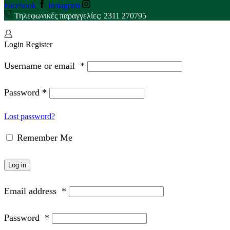
Facebook
Instagram
Τηλεφωνικές παραγγελίες: 2311 270795
Login
Register
Username or email
*
Password
*
Lost password?
Remember Me
Log in
Email address
*
Password
*