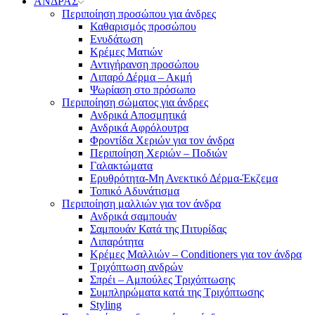
ΑΝΔΡΑΣ
Περιποίηση προσώπου για άνδρες
Καθαρισμός προσώπου
Ενυδάτωση
Κρέμες Ματιών
Αντιγήρανση προσώπου
Λιπαρό Δέρμα – Ακμή
Ψωρίαση στο πρόσωπο
Περιποίηση σώματος για άνδρες
Ανδρικά Αποσμητικά
Ανδρικά Αφρόλουτρα
Φροντίδα Χεριών για τον άνδρα
Περιποίηση Χεριών – Ποδιών
Γαλακτώματα
Ερυθρότητα-Μη Ανεκτικό Δέρμα-Έκζεμα
Τοπικό Αδυνάτισμα
Περιποίηση μαλλιών για τον άνδρα
Ανδρικά σαμπουάν
Σαμπουάν Κατά της Πιτυρίδας
Λιπαρότητα
Κρέμες Μαλλιών – Conditioners για τον άνδρα
Τριχόπτωση ανδρών
Σπρέι – Αμπούλες Τριχόπτωσης
Συμπληρώματα κατά της Τριχόπτωσης
Styling