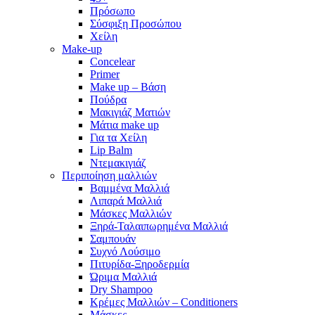
Πρόσωπο
Σύσφιξη Προσώπου
Χείλη
Make-up
Concelear
Primer
Make up – Βάση
Πούδρα
Μακιγιάζ Ματιών
Μάτια make up
Για τα Χείλη
Lip Balm
Ντεμακιγιάζ
Περιποίηση μαλλιών
Βαμμένα Μαλλιά
Λιπαρά Μαλλιά
Μάσκες Μαλλιών
Ξηρά-Ταλαιπωρημένα Μαλλιά
Σαμπουάν
Συχνό Λούσιμο
Πιτυρίδα-Ξηροδερμία
Ώριμα Μαλλιά
Dry Shampoo
Κρέμες Μαλλιών – Conditioners
Μάσκες