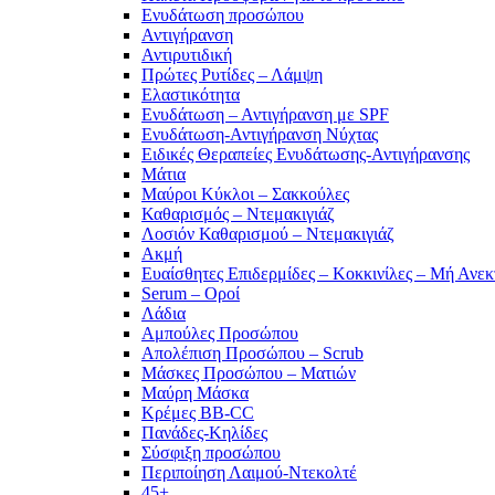
Ενυδάτωση προσώπου
Αντιγήρανση
Αντιρυτιδική
Πρώτες Ρυτίδες – Λάμψη
Ελαστικότητα
Ενυδάτωση – Αντιγήρανση με SPF
Ενυδάτωση-Αντιγήρανση Νύχτας
Ειδικές Θεραπείες Ενυδάτωσης-Αντιγήρανσης
Μάτια
Μαύροι Κύκλοι – Σακκούλες
Καθαρισμός – Ντεμακιγιάζ
Λοσιόν Καθαρισμού – Ντεμακιγιάζ
Ακμή
Ευαίσθητες Επιδερμίδες – Κοκκινίλες – Μή Ανεκ
Serum – Οροί
Λάδια
Αμπούλες Προσώπου
Απολέπιση Προσώπου – Scrub
Μάσκες Προσώπου – Ματιών
Μαύρη Μάσκα
Κρέμες BB-CC
Πανάδες-Κηλίδες
Σύσφιξη προσώπου
Περιποίηση Λαιμού-Ντεκολτέ
45+