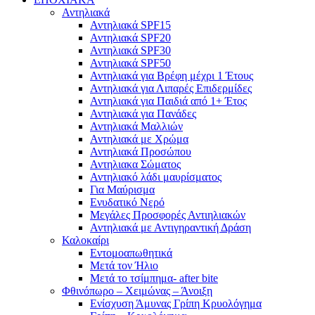
Αντηλιακά
Αντηλιακά SPF15
Αντηλιακά SPF20
Αντηλιακά SPF30
Αντηλιακά SPF50
Αντηλιακά για Βρέφη μέχρι 1 Έτους
Αντηλιακά για Λιπαρές Επιδερμίδες
Αντηλιακά για Παιδιά από 1+ Έτος
Αντηλιακά για Πανάδες
Αντηλιακά Μαλλιών
Αντηλιακά με Χρώμα
Αντηλιακά Προσώπου
Αντηλιακα Σώματος
Αντηλιακό λάδι μαυρίσματος
Για Μαύρισμα
Ενυδατικό Νερό
Μεγάλες Προσφορές Αντιηλιακών
Αντηλιακά με Αντιγηραντική Δράση
Καλοκαίρι
Εντομοαπωθητικά
Μετά τον Ήλιο
Μετά το τσίμπημα- after bite
Φθινόπωρο – Χειμώνας – Άνοιξη
Ενίσχυση Άμυνας Γρίπη Κρυολόγημα