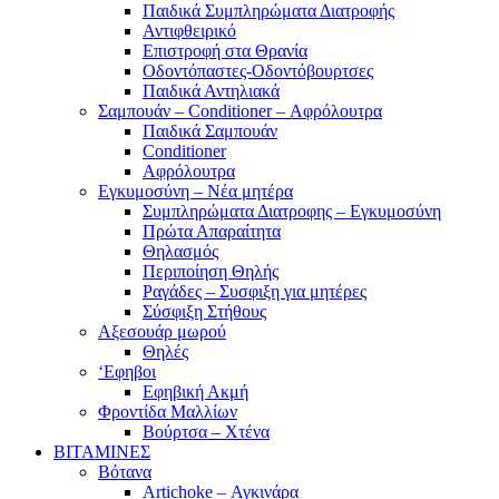
Παιδικά Συμπληρώματα Διατροφής
Αντιφθειρικό
Επιστροφή στα Θρανία
Οδοντόπαστες-Οδοντόβουρτσες
Παιδικά Αντηλιακά
Σαμπουάν – Conditioner – Αφρόλουτρα
Παιδικά Σαμπουάν
Conditioner
Αφρόλουτρα
Εγκυμοσύνη – Νέα μητέρα
Συμπληρώματα Διατροφης – Εγκυμοσύνη
Πρώτα Απαραίτητα
Θηλασμός
Περιποίηση Θηλής
Ραγάδες – Συσφιξη για μητέρες
Σύσφιξη Στήθους
Αξεσουάρ μωρού
Θηλές
‘Εφηβοι
Εφηβική Ακμή
Φροντίδα Μαλλίων
Βούρτσα – Χτένα
ΒΙΤΑΜΙΝΕΣ
Βότανα
Artichoke – Αγκινάρα