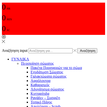
0
HR
0
MIN
0
SC
Αναζήτηση input
Αναζήτηση
ΓΥΝΑΙΚΑ
Περιποίηση σώματος
Πακέτα Προσφορών για το σώμα
Ενυδάτωση Σώματος
Γαλακτώματα σώματος
Αφρόλουτρα
Καθαρισμός
Αδυνάτισμα σώματος
Κυτταρίτιδα
Ραγάδες – Συσφιξη
Τοπικό Πάχος
Απολέπιση – Scrub