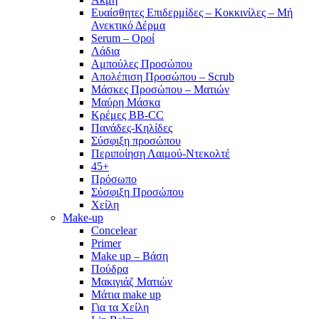
Ευαίσθητες Επιδερμίδες – Κοκκινίλες – Μή
Ανεκτικό Δέρμα
Serum – Οροί
Λάδια
Αμπούλες Προσώπου
Απολέπιση Προσώπου – Scrub
Μάσκες Προσώπου – Ματιών
Μαύρη Μάσκα
Κρέμες BB-CC
Πανάδες-Κηλίδες
Σύσφιξη προσώπου
Περιποίηση Λαιμού-Ντεκολτέ
45+
Πρόσωπο
Σύσφιξη Προσώπου
Χείλη
Make-up
Concelear
Primer
Make up – Βάση
Πούδρα
Μακιγιάζ Ματιών
Μάτια make up
Για τα Χείλη