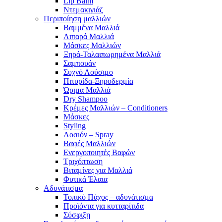
Lip Balm
Ντεμακιγιάζ
Περιποίηση μαλλιών
Βαμμένα Μαλλιά
Λιπαρά Μαλλιά
Μάσκες Μαλλιών
Ξηρά-Ταλαιπωρημένα Μαλλιά
Σαμπουάν
Συχνό Λούσιμο
Πιτυρίδα-Ξηροδερμία
Ώριμα Μαλλιά
Dry Shampoo
Κρέμες Μαλλιών – Conditioners
Μάσκες
Styling
Λοσιόν – Spray
Βαφές Μαλλιών
Ενεργοποιητές Βαφών
Τριχόπτωση
Βιταμίνες για Μαλλιά
Φυτικά Έλαια
Αδυνάτισμα
Τοπικό Πάχος – αδυνάτισμα
Προϊόντα για κυτταρίτιδα
Σύσφιξη