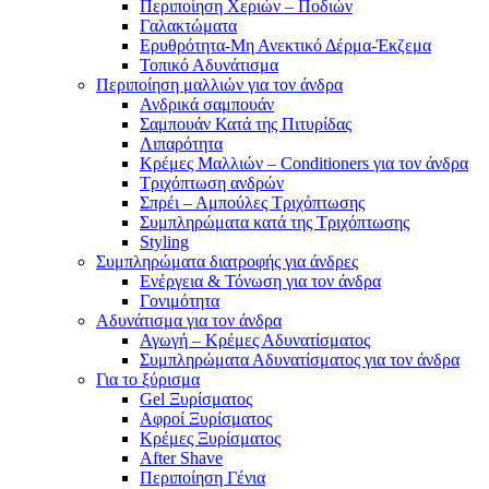
Περιποίηση Χεριών – Ποδιών
Γαλακτώματα
Ερυθρότητα-Μη Ανεκτικό Δέρμα-Έκζεμα
Τοπικό Αδυνάτισμα
Περιποίηση μαλλιών για τον άνδρα
Ανδρικά σαμπουάν
Σαμπουάν Κατά της Πιτυρίδας
Λιπαρότητα
Κρέμες Μαλλιών – Conditioners για τον άνδρα
Τριχόπτωση ανδρών
Σπρέι – Αμπούλες Τριχόπτωσης
Συμπληρώματα κατά της Τριχόπτωσης
Styling
Συμπληρώματα διατροφής για άνδρες
Ενέργεια & Τόνωση για τον άνδρα
Γονιμότητα
Αδυνάτισμα για τον άνδρα
Αγωγή – Κρέμες Αδυνατίσματος
Συμπληρώματα Αδυνατίσματος για τον άνδρα
Για το ξύρισμα
Gel Ξυρίσματος
Αφροί Ξυρίσματος
Κρέμες Ξυρίσματος
After Shave
Περιποίηση Γένια