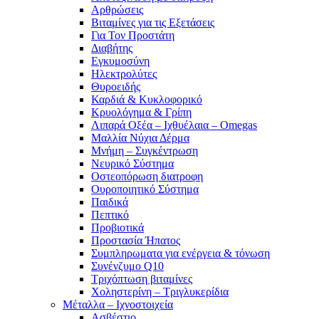
Αρθρώσεις
Βιταμίνες για τις Εξετάσεις
Για Τον Προστάτη
Διαβήτης
Εγκυμοσύνη
Ηλεκτρολύτες
Θυροειδής
Καρδιά & Κυκλοφορικό
Κρυολόγημα & Γρίπη
Λιπαρά Οξέα – Ιχθυέλαια – Omegas
Μαλλία Νύχια Δέρμα
Μνήμη – Συγκέντρωση
Νευρικό Σύστημα
Οστεοπόρωση διατροφη
Ουροποιητικό Σύστημα
Παιδικά
Πεπτικό
Προβιοτικά
Προστασία Ήπατος
Συμπληρωματα για ενέργεια & τόνωση
Συνένζυμο Q10
Τριχόπτωση βιταμίνες
Χοληστερίνη – Τριγλυκερίδια
Μέταλλα – Ιχνοστοιχεία
Ασβέστιο