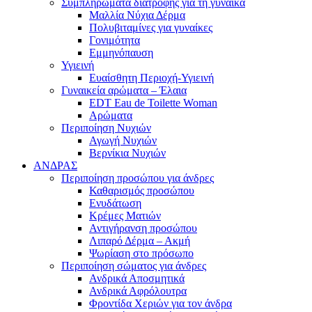
Συμπληρώματα διατροφής για τη γυναίκα
Μαλλία Νύχια Δέρμα
Πολυβιταμίνες για γυναίκες
Γονιμότητα
Εμμηνόπαυση
Υγιεινή
Ευαίσθητη Περιοχή-Υγιεινή
Γυναικεία αρώματα – Έλαια
EDT Eau de Toilette Woman
Αρώματα
Περιποίηση Νυχιών
Αγωγή Νυχιών
Βερνίκια Νυχιών
ΑΝΔΡΑΣ
Περιποίηση προσώπου για άνδρες
Καθαρισμός προσώπου
Ενυδάτωση
Κρέμες Ματιών
Αντιγήρανση προσώπου
Λιπαρό Δέρμα – Ακμή
Ψωρίαση στο πρόσωπο
Περιποίηση σώματος για άνδρες
Ανδρικά Αποσμητικά
Ανδρικά Αφρόλουτρα
Φροντίδα Χεριών για τον άνδρα