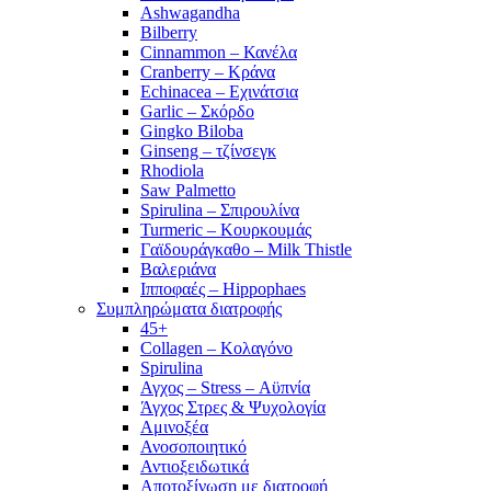
Ashwagandha
Bilberry
Cinnammon – Κανέλα
Cranberry – Κράνα
Echinacea – Εχινάτσια
Garlic – Σκόρδο
Gingko Biloba
Ginseng – τζίνσεγκ
Rhodiola
Saw Palmetto
Spirulina – Σπιρουλίνα
Turmeric – Κουρκουμάς
Γαϊδουράγκαθο – Milk Thistle
Βαλεριάνα
Ιπποφαές – Hippophaes
Συμπληρώματα διατροφής
45+
Collagen – Κολαγόνο
Spirulina
Αγχος – Stress – Αϋπνία
Άγχος Στρες & Ψυχολογία
Αμινοξέα
Ανοσοποιητικό
Αντιοξειδωτικά
Αποτοξίνωση με διατροφή