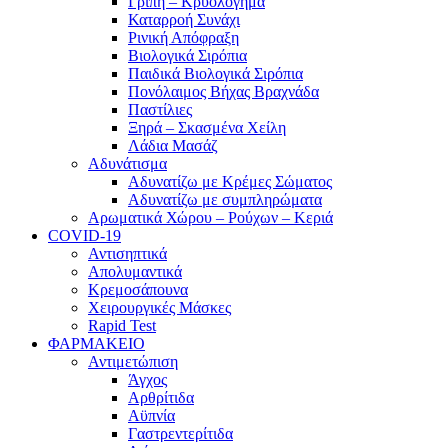
Γρίπη – Κρυολόγημα
Καταρροή Συνάχι
Ρινική Απόφραξη
Βιολογικά Σιρόπια
Παιδικά Βιολογικά Σιρόπια
Πονόλαιμος Βήχας Βραχνάδα
Παστίλιες
Ξηρά – Σκασμένα Χείλη
Λάδια Μασάζ
Αδυνάτισμα
Αδυνατίζω με Κρέμες Σώματος
Αδυνατίζω με συμπληρώματα
Αρωματικά Χώρου – Ρούχων – Κεριά
COVID-19
Αντισηπτικά
Απολυμαντικά
Κρεμοσάπουνα
Χειρουργικές Μάσκες
Rapid Test
ΦΑΡΜΑΚΕΙΟ
Αντιμετώπιση
Άγχος
Αρθρίτιδα
Αϋπνία
Γαστρεντερίτιδα