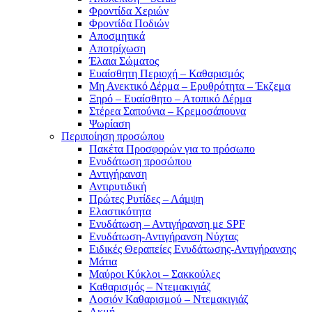
Φροντίδα Χεριών
Φροντίδα Ποδιών
Αποσμητικά
Αποτρίχωση
Έλαια Σώματος
Ευαίσθητη Περιοχή – Καθαρισμός
Μη Ανεκτικό Δέρμα – Ερυθρότητα – Έκζεμα
Ξηρό – Ευαίσθητο – Ατοπικό Δέρμα
Στέρεα Σαπούνια – Κρεμοσάπουνα
Ψωρίαση
Περιποίηση προσώπου
Πακέτα Προσφορών για το πρόσωπο
Ενυδάτωση προσώπου
Αντιγήρανση
Αντιρυτιδική
Πρώτες Ρυτίδες – Λάμψη
Ελαστικότητα
Ενυδάτωση – Αντιγήρανση με SPF
Ενυδάτωση-Αντιγήρανση Νύχτας
Ειδικές Θεραπείες Ενυδάτωσης-Αντιγήρανσης
Μάτια
Μαύροι Κύκλοι – Σακκούλες
Καθαρισμός – Ντεμακιγιάζ
Λοσιόν Καθαρισμού – Ντεμακιγιάζ
Ακμή