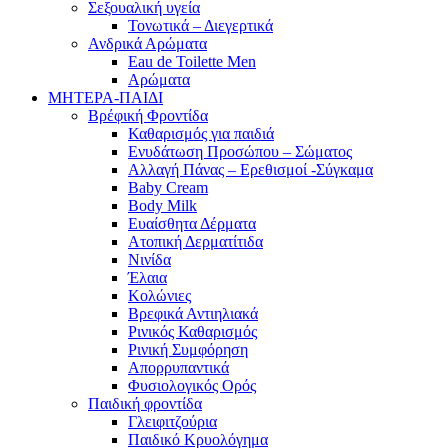
Σεξουαλική υγεία
Τονωτικά – Διεγερτικά
Ανδρικά Αρώματα
Eau de Toilette Men
Αρώματα
ΜΗΤΕΡΑ-ΠΑΙΔΙ
Βρέφική Φροντίδα
Καθαρισμός για παιδιά
Ενυδάτωση Προσώπου – Σώματος
Αλλαγή Πάνας – Ερεθισμοί -Σύγκαμα
Baby Cream
Body Milk
Ευαίσθητα Δέρματα
Ατοπική Δερματίτιδα
Νινίδα
Έλαια
Κολώνιες
Βρεφικά Αντιηλιακά
Ρινικός Καθαρισμός
Ρινική Συμφόρηση
Απορρυπαντικά
Φυσιολογικός Ορός
Παιδική φροντίδα
Γλειφιτζούρια
Παιδικό Κρυολόγημα