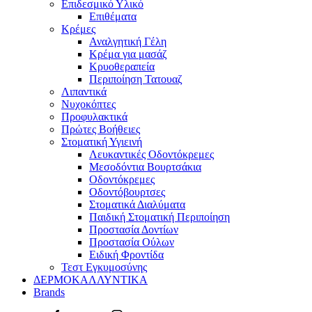
Επιδεσμικό Υλικό
Επιθέματα
Κρέμες
Αναλγητική Γέλη
Κρέμα για μασάζ
Κρυοθεραπεία
Περιποίηση Τατουαζ
Λιπαντικά
Νυχοκόπτες
Προφυλακτικά
Πρώτες Βοήθειες
Στοματική Υγιεινή
Λευκαντικές Οδοντόκρεμες
Μεσοδόντια Βουρτσάκια
Οδοντόκρεμες
Οδοντόβουρτσες
Στοματικά Διαλύματα
Παιδική Στοματική Περιποίηση
Προστασία Δοντίων
Προστασία Ούλων
Ειδική Φροντίδα
Τεστ Εγκυμοσύνης
ΔΕΡΜΟΚΑΛΛΥΝΤΙΚΑ
Brands