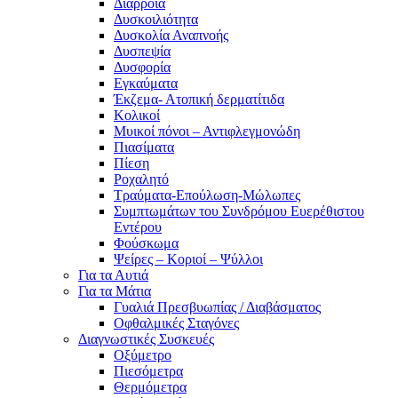
Διάρροια
Δυσκοιλιότητα
Δυσκολία Αναπνοής
Δυσπεψία
Δυσφορία
Εγκαύματα
Έκζεμα- Ατοπική δερματίτιδα
Κολικοί
Μυικοί πόνοι – Αντιφλεγμονώδη
Πιασίματα
Πίεση
Ροχαλητό
Τραύματα-Επούλωση-Μώλωπες
Συμπτωμάτων του Συνδρόμου Ευερέθιστου
Εντέρου
Φούσκωμα
Ψείρες – Κοριοί – Ψύλλοι
Για τα Αυτιά
Για τα Μάτια
Γυαλιά Πρεσβυωπίας / Διαβάσματος
Οφθαλμικές Σταγόνες
Διαγνωστικές Συσκευές
Οξύμετρο
Πιεσόμετρα
Θερμόμετρα