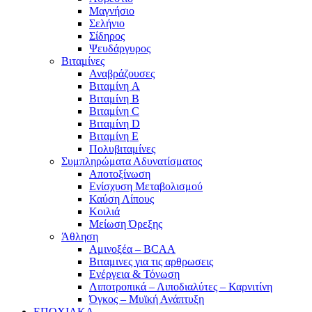
Μαγνήσιο
Σελήνιο
Σίδηρος
Ψευδάργυρος
Βιταμίνες
Αναβράζουσες
Βιταμίνη A
Βιταμίνη B
Βιταμίνη C
Βιταμίνη D
Βιταμίνη E
Πολυβιταμίνες
Συμπληρώματα Αδυνατίσματος
Αποτοξίνωση
Ενίσχυση Μεταβολισμού
Καύση Λίπους
Κοιλιά
Μείωση Όρεξης
Άθληση
Αμινοξέα – BCAA
Βιταμινες για τις αρθρωσεις
Ενέργεια & Τόνωση
Λιποτροπικά – Λιποδιαλύτες – Καρνιτίνη
Όγκος – Μυϊκή Ανάπτυξη
ΕΠΟΧΙΑΚΑ