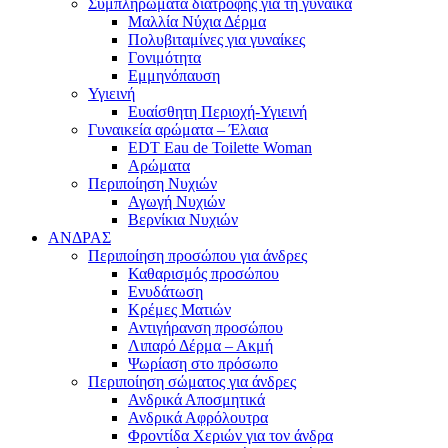
Συμπληρώματα διατροφής για τη γυναίκα
Μαλλία Νύχια Δέρμα
Πολυβιταμίνες για γυναίκες
Γονιμότητα
Εμμηνόπαυση
Υγιεινή
Ευαίσθητη Περιοχή-Υγιεινή
Γυναικεία αρώματα – Έλαια
EDT Eau de Toilette Woman
Αρώματα
Περιποίηση Νυχιών
Αγωγή Νυχιών
Βερνίκια Νυχιών
ΑΝΔΡΑΣ
Περιποίηση προσώπου για άνδρες
Καθαρισμός προσώπου
Ενυδάτωση
Κρέμες Ματιών
Αντιγήρανση προσώπου
Λιπαρό Δέρμα – Ακμή
Ψωρίαση στο πρόσωπο
Περιποίηση σώματος για άνδρες
Ανδρικά Αποσμητικά
Ανδρικά Αφρόλουτρα
Φροντίδα Χεριών για τον άνδρα