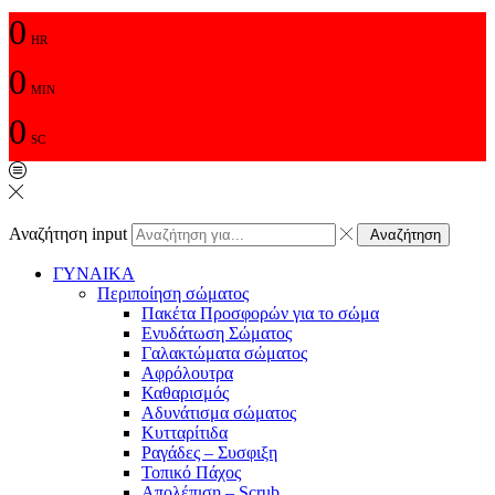
0
HR
0
MIN
0
SC
Αναζήτηση input
Αναζήτηση
ΓΥΝΑΙΚΑ
Περιποίηση σώματος
Πακέτα Προσφορών για το σώμα
Ενυδάτωση Σώματος
Γαλακτώματα σώματος
Αφρόλουτρα
Καθαρισμός
Αδυνάτισμα σώματος
Κυτταρίτιδα
Ραγάδες – Συσφιξη
Τοπικό Πάχος
Απολέπιση – Scrub