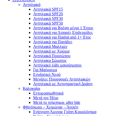
Αντηλιακά
Αντηλιακά SPF15
Αντηλιακά SPF20
Αντηλιακά SPF30
Αντηλιακά SPF50
Αντηλιακά για Βρέφη μέχρι 1 Έτους
Αντηλιακά για Λιπαρές Επιδερμίδες
Αντηλιακά για Παιδιά από 1+ Έτος
Αντηλιακά για Πανάδες
Αντηλιακά Μαλλιών
Αντηλιακά με Χρώμα
Αντηλιακά Προσώπου
Αντηλιακα Σώματος
Αντηλιακό λάδι μαυρίσματος
Για Μαύρισμα
Ενυδατικό Νερό
Μεγάλες Προσφορές Αντιηλιακών
Αντηλιακά με Αντιγηραντική Δράση
Καλοκαίρι
Εντομοαπωθητικά
Μετά τον Ήλιο
Μετά το τσίμπημα- after bite
Φθινόπωρο – Χειμώνας – Άνοιξη
Ενίσχυση Άμυνας Γρίπη Κρυολόγημα