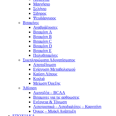
Μαγνήσιο
Σελήνιο
Σίδηρος
Ψευδάργυρος
Βιταμίνες
Αναβράζουσες
Βιταμίνη A
Βιταμίνη B
Βιταμίνη C
Βιταμίνη D
Βιταμίνη E
Πολυβιταμίνες
Συμπληρώματα Αδυνατίσματος
Αποτοξίνωση
Ενίσχυση Μεταβολισμού
Καύση Λίπους
Κοιλιά
Μείωση Όρεξης
Άθληση
Αμινοξέα – BCAA
Βιταμινες για τις αρθρωσεις
Ενέργεια & Τόνωση
Λιποτροπικά – Λιποδιαλύτες – Καρνιτίνη
Όγκος – Μυϊκή Ανάπτυξη
ΕΠΟΧΙΑΚΑ