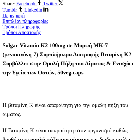
Share:
Facebook
Twitter
Tumblr
Linkedin
Περιγραφή
Επιπλέον πληροφορίες
Τρόποι Πληρωμής
Τρόποι Αποστολής
Solgar Vitamin K2 100mg σε Μορφή ΜΚ-7
(μενακινόνη-7) Συμπλήρωμα Διατροφής Βιταμίνη Κ2
Συμβάλλει στην Ομαλή Πήξη του Αίματος & Ενισχύει
την Υγεία των Οστών, 50veg.caps
Η βιταμίνη Κ είναι απαραίτητη για την ομαλή πήξη του
αίματος.
Η Βιταμίνη Κ είναι απαραίτητη στον οργανισμό καθώς
βοηθά στην
ομαλή πήξη του αίματος
και διαδραματίζει