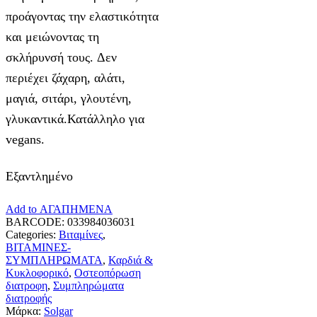
προάγοντας την ελαστικότητα
και μειώνοντας τη
σκλήρυνσή τους. Δεν
περιέχει ζάχαρη, αλάτι,
μαγιά, σιτάρι, γλουτένη,
γλυκαντικά.Κατάλληλο για
vegans.
Εξαντλημένο
Add to ΑΓΑΠΗΜΕΝΑ
BARCODE:
033984036031
Categories:
Βιταμίνες
,
ΒΙΤΑΜΙΝΕΣ-
ΣΥΜΠΛΗΡΩΜΑΤΑ
,
Καρδιά &
Κυκλοφορικό
,
Οστεοπόρωση
διατροφη
,
Συμπληρώματα
διατροφής
Μάρκα:
Solgar