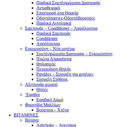
Παιδικά Συμπληρώματα Διατροφής
Αντιφθειρικό
Επιστροφή στα Θρανία
Οδοντόπαστες-Οδοντόβουρτσες
Παιδικά Αντηλιακά
Σαμπουάν – Conditioner – Αφρόλουτρα
Παιδικά Σαμπουάν
Conditioner
Αφρόλουτρα
Εγκυμοσύνη – Νέα μητέρα
Συμπληρώματα Διατροφης – Εγκυμοσύνη
Πρώτα Απαραίτητα
Θηλασμός
Περιποίηση Θηλής
Ραγάδες – Συσφιξη για μητέρες
Σύσφιξη Στήθους
Αξεσουάρ μωρού
Θηλές
‘Εφηβοι
Εφηβική Ακμή
Φροντίδα Μαλλίων
Βούρτσα – Χτένα
ΒΙΤΑΜΙΝΕΣ
Βότανα
Artichoke – Αγκινάρα