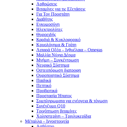
Αρθρώσεις
Βιταμίνες για τις Εξετάσεις
Για Τον Προστάτη
Διαβήτης
Εγκυμοσύνη
Ηλεκτρολύτες
Θυροειδής
Καρδιά & Κυκλοφορικό
Κρυολόγημα & Γρίπη
Λιπαρά Οξέα – Ιχθυέλαια – Omegas
Μαλλία Νύχια Δέρμα
Μνήμη – Συγκέντρωση
Νευρικό Σύστημα
Οστεοπόρωση διατροφη
Ουροποιητικό Σύστημα
Παιδικά
Πεπτικό
Προβιοτικά
Προστασία Ήπατος
Συμπληρωματα για ενέργεια & τόνωση
Συνένζυμο Q10
Τριχόπτωση βιταμίνες
Χοληστερίνη – Τριγλυκερίδια
Μέταλλα – Ιχνοστοιχεία
Ασβέστιο