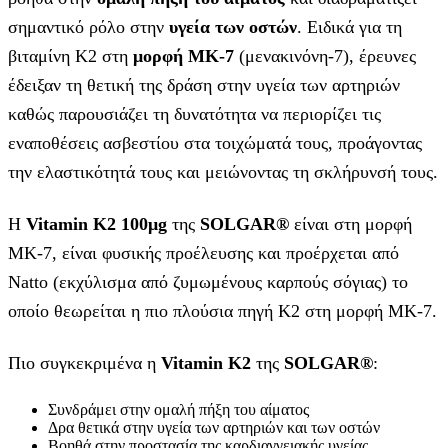
σημαντικό ρόλο στην
υγεία των οστών
. Ειδικά για τη
βιταμίνη Κ2 στη
μορφή ΜΚ-7
(μενακινόνη-7), έρευνες
έδειξαν τη θετική της δράση στην υγεία των αρτηριών
καθώς παρουσιάζει τη δυνατότητα να περιορίζει τις
εναποθέσεις ασβεστίου στα τοιχώματά τους, προάγοντας
την ελαστικότητά τους και μειώνοντας τη σκλήρυνσή τους.
Η
Vitamin
K
2 100μ
g
της
SOLGAR®
είναι στη μορφή
ΜΚ-7, είναι φυσικής προέλευσης και προέρχεται από
Natto (εκχύλισμα από ζυμωμένους καρπούς σόγιας) το
οποίο θεωρείται η πιο πλούσια πηγή Κ2 στη μορφή ΜΚ-7.
Πιο συγκεκριμένα η
Vitamin
K2
της
SOLGAR®
:
Συνδράμει στην ομαλή πήξη του αίματος
Δρα θετικά στην υγεία των αρτηριών και των οστών
Βοηθά στην προστασία της καρδιαγγειακής υγείας