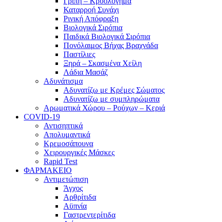
Γρίπη – Κρυολόγημα
Καταρροή Συνάχι
Ρινική Απόφραξη
Βιολογικά Σιρόπια
Παιδικά Βιολογικά Σιρόπια
Πονόλαιμος Βήχας Βραχνάδα
Παστίλιες
Ξηρά – Σκασμένα Χείλη
Λάδια Μασάζ
Αδυνάτισμα
Αδυνατίζω με Κρέμες Σώματος
Αδυνατίζω με συμπληρώματα
Αρωματικά Χώρου – Ρούχων – Κεριά
COVID-19
Αντισηπτικά
Απολυμαντικά
Κρεμοσάπουνα
Χειρουργικές Μάσκες
Rapid Test
ΦΑΡΜΑΚΕΙΟ
Αντιμετώπιση
Άγχος
Αρθρίτιδα
Αϋπνία
Γαστρεντερίτιδα