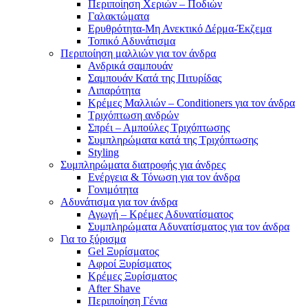
Περιποίηση Χεριών – Ποδιών
Γαλακτώματα
Ερυθρότητα-Μη Ανεκτικό Δέρμα-Έκζεμα
Τοπικό Αδυνάτισμα
Περιποίηση μαλλιών για τον άνδρα
Ανδρικά σαμπουάν
Σαμπουάν Κατά της Πιτυρίδας
Λιπαρότητα
Κρέμες Μαλλιών – Conditioners για τον άνδρα
Τριχόπτωση ανδρών
Σπρέι – Αμπούλες Τριχόπτωσης
Συμπληρώματα κατά της Τριχόπτωσης
Styling
Συμπληρώματα διατροφής για άνδρες
Ενέργεια & Τόνωση για τον άνδρα
Γονιμότητα
Αδυνάτισμα για τον άνδρα
Αγωγή – Κρέμες Αδυνατίσματος
Συμπληρώματα Αδυνατίσματος για τον άνδρα
Για το ξύρισμα
Gel Ξυρίσματος
Αφροί Ξυρίσματος
Κρέμες Ξυρίσματος
After Shave
Περιποίηση Γένια