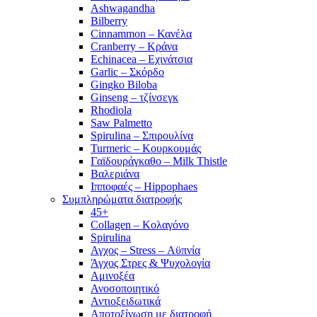
Ashwagandha
Bilberry
Cinnammon – Κανέλα
Cranberry – Κράνα
Echinacea – Εχινάτσια
Garlic – Σκόρδο
Gingko Biloba
Ginseng – τζίνσεγκ
Rhodiola
Saw Palmetto
Spirulina – Σπιρουλίνα
Turmeric – Κουρκουμάς
Γαϊδουράγκαθο – Milk Thistle
Βαλεριάνα
Ιπποφαές – Hippophaes
Συμπληρώματα διατροφής
45+
Collagen – Κολαγόνο
Spirulina
Αγχος – Stress – Αϋπνία
Άγχος Στρες & Ψυχολογία
Αμινοξέα
Ανοσοποιητικό
Αντιοξειδωτικά
Αποτοξίνωση με διατροφή