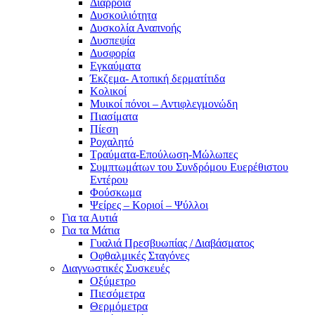
Διάρροια
Δυσκοιλιότητα
Δυσκολία Αναπνοής
Δυσπεψία
Δυσφορία
Εγκαύματα
Έκζεμα- Ατοπική δερματίτιδα
Κολικοί
Μυικοί πόνοι – Αντιφλεγμονώδη
Πιασίματα
Πίεση
Ροχαλητό
Τραύματα-Επούλωση-Μώλωπες
Συμπτωμάτων του Συνδρόμου Ευερέθιστου
Εντέρου
Φούσκωμα
Ψείρες – Κοριοί – Ψύλλοι
Για τα Αυτιά
Για τα Μάτια
Γυαλιά Πρεσβυωπίας / Διαβάσματος
Οφθαλμικές Σταγόνες
Διαγνωστικές Συσκευές
Οξύμετρο
Πιεσόμετρα
Θερμόμετρα