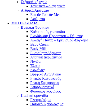
Σεξουαλική υγεία
Τονωτικά – Διεγερτικά
Ανδρικά Αρώματα
Eau de Toilette Men
Αρώματα
ΜΗΤΕΡΑ-ΠΑΙΔΙ
Βρέφική Φροντίδα
Καθαρισμός για παιδιά
Ενυδάτωση Προσώπου – Σώματος
Αλλαγή Πάνας – Ερεθισμοί -Σύγκαμα
Baby Cream
Body Milk
Ευαίσθητα Δέρματα
Ατοπική Δερματίτιδα
Νινίδα
Έλαια
Κολώνιες
Βρεφικά Αντιηλιακά
Ρινικός Καθαρισμός
Ρινική Συμφόρηση
Απορρυπαντικά
Φυσιολογικός Ορός
Παιδική φροντίδα
Γλειφιτζούρια
Παιδικό Κρυολόγημα