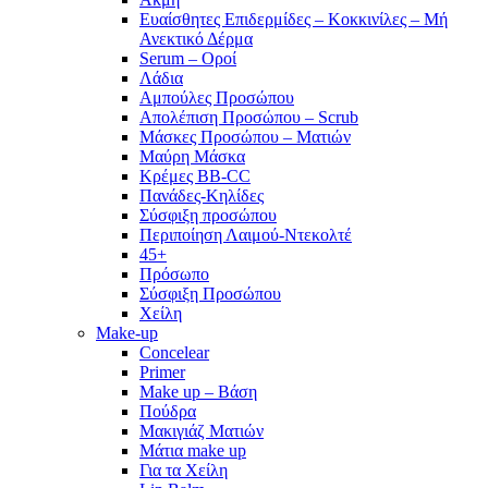
Ευαίσθητες Επιδερμίδες – Κοκκινίλες – Μή
Ανεκτικό Δέρμα
Serum – Οροί
Λάδια
Αμπούλες Προσώπου
Απολέπιση Προσώπου – Scrub
Μάσκες Προσώπου – Ματιών
Μαύρη Μάσκα
Κρέμες BB-CC
Πανάδες-Κηλίδες
Σύσφιξη προσώπου
Περιποίηση Λαιμού-Ντεκολτέ
45+
Πρόσωπο
Σύσφιξη Προσώπου
Χείλη
Make-up
Concelear
Primer
Make up – Βάση
Πούδρα
Μακιγιάζ Ματιών
Μάτια make up
Για τα Χείλη