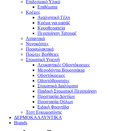
Επιδεσμικό Υλικό
Επιθέματα
Κρέμες
Αναλγητική Γέλη
Κρέμα για μασάζ
Κρυοθεραπεία
Περιποίηση Τατουαζ
Λιπαντικά
Νυχοκόπτες
Προφυλακτικά
Πρώτες Βοήθειες
Στοματική Υγιεινή
Λευκαντικές Οδοντόκρεμες
Μεσοδόντια Βουρτσάκια
Οδοντόκρεμες
Οδοντόβουρτσες
Στοματικά Διαλύματα
Παιδική Στοματική Περιποίηση
Προστασία Δοντίων
Προστασία Ούλων
Ειδική Φροντίδα
Τεστ Εγκυμοσύνης
ΔΕΡΜΟΚΑΛΛΥΝΤΙΚΑ
Brands