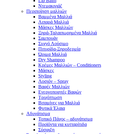
Lip Balm
Ντεμακιγιάζ
Περιποίηση μαλλιών
Βαμμένα Μαλλιά
Λιπαρά Μαλλιά
Μάσκες Μαλλιών
Ξηρά-Ταλαιπωρημένα Μαλλιά
Σαμπουάν
Συχνό Λούσιμο
Πιτυρίδα-Ξηροδερμία
Ώριμα Μαλλιά
Dry Shampoo
Κρέμες Μαλλιών – Conditioners
Μάσκες
Styling
Λοσιόν – Spray
Βαφές Μαλλιών
Ενεργοποιητές Βαφών
Τριχόπτωση
Βιταμίνες για Μαλλιά
Φυτικά Έλαια
Αδυνάτισμα
Τοπικό Πάχος – αδυνάτισμα
Προϊόντα για κυτταρίτιδα
Σύσφιξη