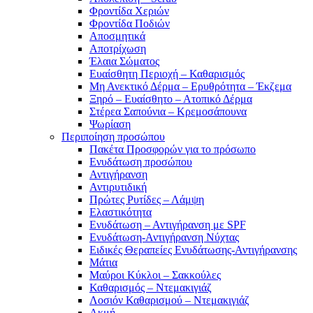
Φροντίδα Χεριών
Φροντίδα Ποδιών
Αποσμητικά
Αποτρίχωση
Έλαια Σώματος
Ευαίσθητη Περιοχή – Καθαρισμός
Μη Ανεκτικό Δέρμα – Ερυθρότητα – Έκζεμα
Ξηρό – Ευαίσθητο – Ατοπικό Δέρμα
Στέρεα Σαπούνια – Κρεμοσάπουνα
Ψωρίαση
Περιποίηση προσώπου
Πακέτα Προσφορών για το πρόσωπο
Ενυδάτωση προσώπου
Αντιγήρανση
Αντιρυτιδική
Πρώτες Ρυτίδες – Λάμψη
Ελαστικότητα
Ενυδάτωση – Αντιγήρανση με SPF
Ενυδάτωση-Αντιγήρανση Νύχτας
Ειδικές Θεραπείες Ενυδάτωσης-Αντιγήρανσης
Μάτια
Μαύροι Κύκλοι – Σακκούλες
Καθαρισμός – Ντεμακιγιάζ
Λοσιόν Καθαρισμού – Ντεμακιγιάζ
Ακμή