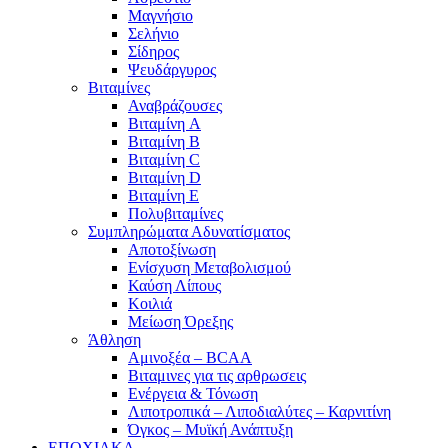
Μαγνήσιο
Σελήνιο
Σίδηρος
Ψευδάργυρος
Βιταμίνες
Αναβράζουσες
Βιταμίνη A
Βιταμίνη B
Βιταμίνη C
Βιταμίνη D
Βιταμίνη E
Πολυβιταμίνες
Συμπληρώματα Αδυνατίσματος
Αποτοξίνωση
Ενίσχυση Μεταβολισμού
Καύση Λίπους
Κοιλιά
Μείωση Όρεξης
Άθληση
Αμινοξέα – BCAA
Βιταμινες για τις αρθρωσεις
Ενέργεια & Τόνωση
Λιποτροπικά – Λιποδιαλύτες – Καρνιτίνη
Όγκος – Μυϊκή Ανάπτυξη
ΕΠΟΧΙΑΚΑ