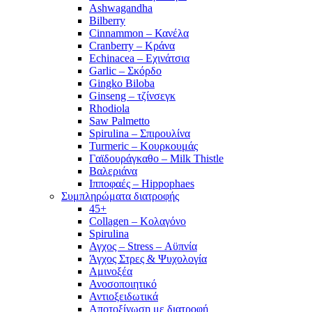
Ashwagandha
Bilberry
Cinnammon – Κανέλα
Cranberry – Κράνα
Echinacea – Εχινάτσια
Garlic – Σκόρδο
Gingko Biloba
Ginseng – τζίνσεγκ
Rhodiola
Saw Palmetto
Spirulina – Σπιρουλίνα
Turmeric – Κουρκουμάς
Γαϊδουράγκαθο – Milk Thistle
Βαλεριάνα
Ιπποφαές – Hippophaes
Συμπληρώματα διατροφής
45+
Collagen – Κολαγόνο
Spirulina
Αγχος – Stress – Αϋπνία
Άγχος Στρες & Ψυχολογία
Αμινοξέα
Ανοσοποιητικό
Αντιοξειδωτικά
Αποτοξίνωση με διατροφή