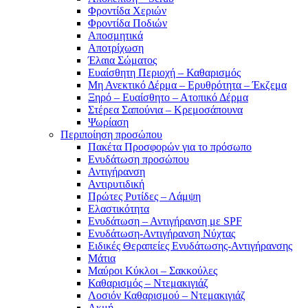
Φροντίδα Χεριών
Φροντίδα Ποδιών
Αποσμητικά
Αποτρίχωση
Έλαια Σώματος
Ευαίσθητη Περιοχή – Καθαρισμός
Μη Ανεκτικό Δέρμα – Ερυθρότητα – Έκζεμα
Ξηρό – Ευαίσθητο – Ατοπικό Δέρμα
Στέρεα Σαπούνια – Κρεμοσάπουνα
Ψωρίαση
Περιποίηση προσώπου
Πακέτα Προσφορών για το πρόσωπο
Ενυδάτωση προσώπου
Αντιγήρανση
Αντιρυτιδική
Πρώτες Ρυτίδες – Λάμψη
Ελαστικότητα
Ενυδάτωση – Αντιγήρανση με SPF
Ενυδάτωση-Αντιγήρανση Νύχτας
Ειδικές Θεραπείες Ενυδάτωσης-Αντιγήρανσης
Μάτια
Μαύροι Κύκλοι – Σακκούλες
Καθαρισμός – Ντεμακιγιάζ
Λοσιόν Καθαρισμού – Ντεμακιγιάζ
Ακμή