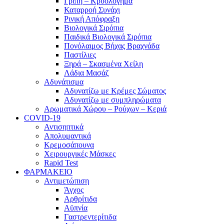
Γρίπη – Κρυολόγημα
Καταρροή Συνάχι
Ρινική Απόφραξη
Βιολογικά Σιρόπια
Παιδικά Βιολογικά Σιρόπια
Πονόλαιμος Βήχας Βραχνάδα
Παστίλιες
Ξηρά – Σκασμένα Χείλη
Λάδια Μασάζ
Αδυνάτισμα
Αδυνατίζω με Κρέμες Σώματος
Αδυνατίζω με συμπληρώματα
Αρωματικά Χώρου – Ρούχων – Κεριά
COVID-19
Αντισηπτικά
Απολυμαντικά
Κρεμοσάπουνα
Χειρουργικές Μάσκες
Rapid Test
ΦΑΡΜΑΚΕΙΟ
Αντιμετώπιση
Άγχος
Αρθρίτιδα
Αϋπνία
Γαστρεντερίτιδα