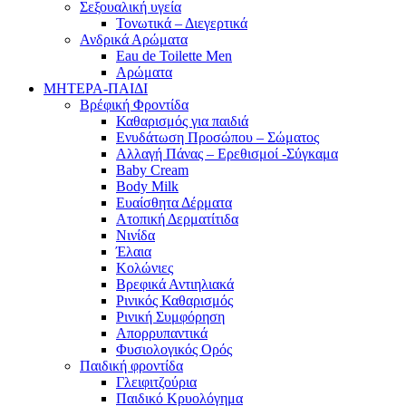
Σεξουαλική υγεία
Τονωτικά – Διεγερτικά
Ανδρικά Αρώματα
Eau de Toilette Men
Αρώματα
ΜΗΤΕΡΑ-ΠΑΙΔΙ
Βρέφική Φροντίδα
Καθαρισμός για παιδιά
Ενυδάτωση Προσώπου – Σώματος
Αλλαγή Πάνας – Ερεθισμοί -Σύγκαμα
Baby Cream
Body Milk
Ευαίσθητα Δέρματα
Ατοπική Δερματίτιδα
Νινίδα
Έλαια
Κολώνιες
Βρεφικά Αντιηλιακά
Ρινικός Καθαρισμός
Ρινική Συμφόρηση
Απορρυπαντικά
Φυσιολογικός Ορός
Παιδική φροντίδα
Γλειφιτζούρια
Παιδικό Κρυολόγημα