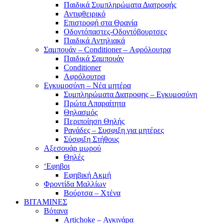
Παιδικά Συμπληρώματα Διατροφής
Αντιφθειρικό
Επιστροφή στα Θρανία
Οδοντόπαστες-Οδοντόβουρτσες
Παιδικά Αντηλιακά
Σαμπουάν – Conditioner – Αφρόλουτρα
Παιδικά Σαμπουάν
Conditioner
Αφρόλουτρα
Εγκυμοσύνη – Νέα μητέρα
Συμπληρώματα Διατροφης – Εγκυμοσύνη
Πρώτα Απαραίτητα
Θηλασμός
Περιποίηση Θηλής
Ραγάδες – Συσφιξη για μητέρες
Σύσφιξη Στήθους
Αξεσουάρ μωρού
Θηλές
‘Εφηβοι
Εφηβική Ακμή
Φροντίδα Μαλλίων
Βούρτσα – Χτένα
ΒΙΤΑΜΙΝΕΣ
Βότανα
Artichoke – Αγκινάρα