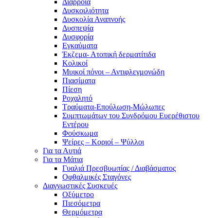
Διάρροια
Δυσκοιλιότητα
Δυσκολία Αναπνοής
Δυσπεψία
Δυσφορία
Εγκαύματα
Έκζεμα- Ατοπική δερματίτιδα
Κολικοί
Μυικοί πόνοι – Αντιφλεγμονώδη
Πιασίματα
Πίεση
Ροχαλητό
Τραύματα-Επούλωση-Μώλωπες
Συμπτωμάτων του Συνδρόμου Ευερέθιστου
Εντέρου
Φούσκωμα
Ψείρες – Κοριοί – Ψύλλοι
Για τα Αυτιά
Για τα Μάτια
Γυαλιά Πρεσβυωπίας / Διαβάσματος
Οφθαλμικές Σταγόνες
Διαγνωστικές Συσκευές
Οξύμετρο
Πιεσόμετρα
Θερμόμετρα