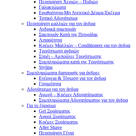
Περιποίηση Χεριών – Ποδιών
Γαλακτώματα
Ερυθρότητα-Μη Ανεκτικό Δέρμα-Έκζεμα
Τοπικό Αδυνάτισμα
Περιποίηση μαλλιών για τον άνδρα
Ανδρικά σαμπουάν
Σαμπουάν Κατά της Πιτυρίδας
Λιπαρότητα
Κρέμες Μαλλιών – Conditioners για τον άνδρα
Τριχόπτωση ανδρών
Σπρέι – Αμπούλες Τριχόπτωσης
Συμπληρώματα κατά της Τριχόπτωσης
Styling
Συμπληρώματα διατροφής για άνδρες
Ενέργεια & Τόνωση για τον άνδρα
Γονιμότητα
Αδυνάτισμα για τον άνδρα
Αγωγή – Κρέμες Αδυνατίσματος
Συμπληρώματα Αδυνατίσματος για τον άνδρα
Για το ξύρισμα
Gel Ξυρίσματος
Αφροί Ξυρίσματος
Κρέμες Ξυρίσματος
After Shave
Περιποίηση Γένια