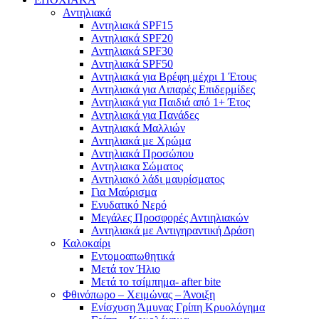
Αντηλιακά
Αντηλιακά SPF15
Αντηλιακά SPF20
Αντηλιακά SPF30
Αντηλιακά SPF50
Αντηλιακά για Βρέφη μέχρι 1 Έτους
Αντηλιακά για Λιπαρές Επιδερμίδες
Αντηλιακά για Παιδιά από 1+ Έτος
Αντηλιακά για Πανάδες
Αντηλιακά Μαλλιών
Αντηλιακά με Χρώμα
Αντηλιακά Προσώπου
Αντηλιακα Σώματος
Αντηλιακό λάδι μαυρίσματος
Για Μαύρισμα
Ενυδατικό Νερό
Μεγάλες Προσφορές Αντιηλιακών
Αντηλιακά με Αντιγηραντική Δράση
Καλοκαίρι
Εντομοαπωθητικά
Μετά τον Ήλιο
Μετά το τσίμπημα- after bite
Φθινόπωρο – Χειμώνας – Άνοιξη
Ενίσχυση Άμυνας Γρίπη Κρυολόγημα