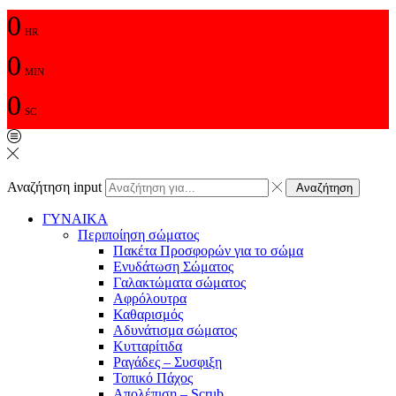
0
HR
0
MIN
0
SC
Αναζήτηση input
Αναζήτηση
ΓΥΝΑΙΚΑ
Περιποίηση σώματος
Πακέτα Προσφορών για το σώμα
Ενυδάτωση Σώματος
Γαλακτώματα σώματος
Αφρόλουτρα
Καθαρισμός
Αδυνάτισμα σώματος
Κυτταρίτιδα
Ραγάδες – Συσφιξη
Τοπικό Πάχος
Απολέπιση – Scrub