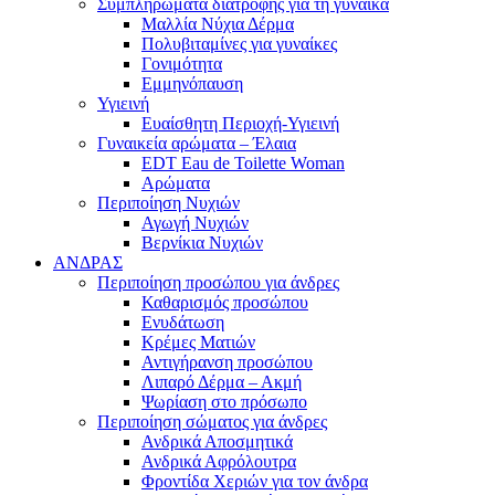
Συμπληρώματα διατροφής για τη γυναίκα
Μαλλία Νύχια Δέρμα
Πολυβιταμίνες για γυναίκες
Γονιμότητα
Εμμηνόπαυση
Υγιεινή
Ευαίσθητη Περιοχή-Υγιεινή
Γυναικεία αρώματα – Έλαια
EDT Eau de Toilette Woman
Αρώματα
Περιποίηση Νυχιών
Αγωγή Νυχιών
Βερνίκια Νυχιών
ΑΝΔΡΑΣ
Περιποίηση προσώπου για άνδρες
Καθαρισμός προσώπου
Ενυδάτωση
Κρέμες Ματιών
Αντιγήρανση προσώπου
Λιπαρό Δέρμα – Ακμή
Ψωρίαση στο πρόσωπο
Περιποίηση σώματος για άνδρες
Ανδρικά Αποσμητικά
Ανδρικά Αφρόλουτρα
Φροντίδα Χεριών για τον άνδρα