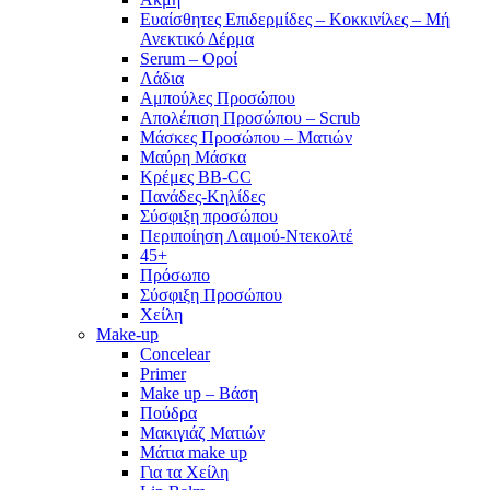
Ευαίσθητες Επιδερμίδες – Κοκκινίλες – Μή
Ανεκτικό Δέρμα
Serum – Οροί
Λάδια
Αμπούλες Προσώπου
Απολέπιση Προσώπου – Scrub
Μάσκες Προσώπου – Ματιών
Μαύρη Μάσκα
Κρέμες BB-CC
Πανάδες-Κηλίδες
Σύσφιξη προσώπου
Περιποίηση Λαιμού-Ντεκολτέ
45+
Πρόσωπο
Σύσφιξη Προσώπου
Χείλη
Make-up
Concelear
Primer
Make up – Βάση
Πούδρα
Μακιγιάζ Ματιών
Μάτια make up
Για τα Χείλη