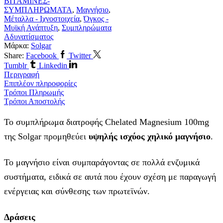
ΒΙΤΑΜΙΝΕΣ-
ΣΥΜΠΛΗΡΩΜΑΤΑ
,
Μαγνήσιο
,
Μέταλλα - Ιχνοστοιχεία
,
Όγκος -
Μυϊκή Ανάπτυξη
,
Συμπληρώματα
Αδυνατίσματος
Μάρκα:
Solgar
Share:
Facebook
Twitter
Tumblr
Linkedin
Περιγραφή
Επιπλέον πληροφορίες
Τρόποι Πληρωμής
Τρόποι Αποστολής
Το συμπλήρωμα διατροφής Chelated Magnesium 100mg
της Solgar προμηθεύει
υψηλής ισχύος χηλικό μαγνήσιο
.
Το μαγνήσιο είναι συμπαράγοντας σε πολλά ενζυμικά
συστήματα, ειδικά σε αυτά που έχουν σχέση με παραγωγή
ενέργειας και σύνθεσης των πρωτεϊνών.
Δράσεις