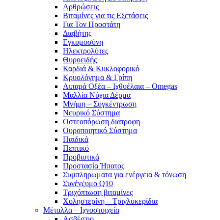
Αρθρώσεις
Βιταμίνες για τις Εξετάσεις
Για Τον Προστάτη
Διαβήτης
Εγκυμοσύνη
Ηλεκτρολύτες
Θυροειδής
Καρδιά & Κυκλοφορικό
Κρυολόγημα & Γρίπη
Λιπαρά Οξέα – Ιχθυέλαια – Omegas
Μαλλία Νύχια Δέρμα
Μνήμη – Συγκέντρωση
Νευρικό Σύστημα
Οστεοπόρωση διατροφη
Ουροποιητικό Σύστημα
Παιδικά
Πεπτικό
Προβιοτικά
Προστασία Ήπατος
Συμπληρωματα για ενέργεια & τόνωση
Συνένζυμο Q10
Τριχόπτωση βιταμίνες
Χοληστερίνη – Τριγλυκερίδια
Μέταλλα – Ιχνοστοιχεία
Ασβέστιο