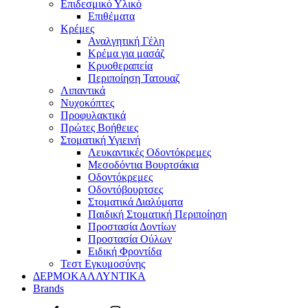
Επιδεσμικό Υλικό
Επιθέματα
Κρέμες
Αναλγητική Γέλη
Κρέμα για μασάζ
Κρυοθεραπεία
Περιποίηση Τατουαζ
Λιπαντικά
Νυχοκόπτες
Προφυλακτικά
Πρώτες Βοήθειες
Στοματική Υγιεινή
Λευκαντικές Οδοντόκρεμες
Μεσοδόντια Βουρτσάκια
Οδοντόκρεμες
Οδοντόβουρτσες
Στοματικά Διαλύματα
Παιδική Στοματική Περιποίηση
Προστασία Δοντίων
Προστασία Ούλων
Ειδική Φροντίδα
Τεστ Εγκυμοσύνης
ΔΕΡΜΟΚΑΛΛΥΝΤΙΚΑ
Brands