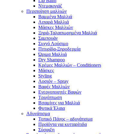
Lip Balm
Ντεμακιγιάζ
Περιποίηση μαλλιών
Βαμμένα Μαλλιά
Λιπαρά Μαλλιά
Μάσκες Μαλλιών
Ξηρά-Ταλαιπωρημένα Μαλλιά
Σαμπουάν
Συχνό Λούσιμο
Πιτυρίδα-Ξηροδερμία
Ώριμα Μαλλιά
Dry Shampoo
Κρέμες Μαλλιών – Conditioners
Μάσκες
Styling
Λοσιόν – Spray
Βαφές Μαλλιών
Ενεργοποιητές Βαφών
Τριχόπτωση
Βιταμίνες για Μαλλιά
Φυτικά Έλαια
Αδυνάτισμα
Τοπικό Πάχος – αδυνάτισμα
Προϊόντα για κυτταρίτιδα
Σύσφιξη