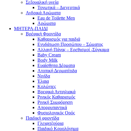
Σεξουαλική υγεία
Τονωτικά – Διεγερτικά
Ανδρικά Αρώματα
Eau de Toilette Men
Αρώματα
ΜΗΤΕΡΑ-ΠΑΙΔΙ
Βρέφική Φροντίδα
Καθαρισμός για παιδιά
Ενυδάτωση Προσώπου – Σώματος
Αλλαγή Πάνας – Ερεθισμοί -Σύγκαμα
Baby Cream
Body Milk
Ευαίσθητα Δέρματα
Ατοπική Δερματίτιδα
Νινίδα
Έλαια
Κολώνιες
Βρεφικά Αντιηλιακά
Ρινικός Καθαρισμός
Ρινική Συμφόρηση
Απορρυπαντικά
Φυσιολογικός Ορός
Παιδική φροντίδα
Γλειφιτζούρια
Παιδικό Κρυολόγημα