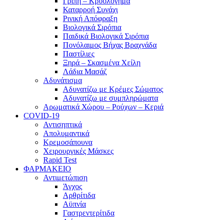
Γρίπη – Κρυολόγημα
Καταρροή Συνάχι
Ρινική Απόφραξη
Βιολογικά Σιρόπια
Παιδικά Βιολογικά Σιρόπια
Πονόλαιμος Βήχας Βραχνάδα
Παστίλιες
Ξηρά – Σκασμένα Χείλη
Λάδια Μασάζ
Αδυνάτισμα
Αδυνατίζω με Κρέμες Σώματος
Αδυνατίζω με συμπληρώματα
Αρωματικά Χώρου – Ρούχων – Κεριά
COVID-19
Αντισηπτικά
Απολυμαντικά
Κρεμοσάπουνα
Χειρουργικές Μάσκες
Rapid Test
ΦΑΡΜΑΚΕΙΟ
Αντιμετώπιση
Άγχος
Αρθρίτιδα
Αϋπνία
Γαστρεντερίτιδα