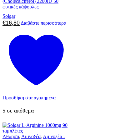
(Cholecalciferol) 2200IU 50
φυτικές κάψουλες
Solgar
€
16,80
Διαβάστε περισσότερα
Προσθήκη στα αγαπημένα
5 σε απόθεμα
Άθληση
,
Αμινοξέα
,
Αμινοξέα -