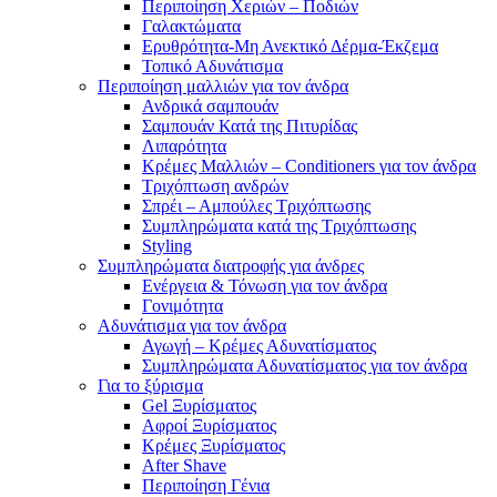
Περιποίηση Χεριών – Ποδιών
Γαλακτώματα
Ερυθρότητα-Μη Ανεκτικό Δέρμα-Έκζεμα
Τοπικό Αδυνάτισμα
Περιποίηση μαλλιών για τον άνδρα
Ανδρικά σαμπουάν
Σαμπουάν Κατά της Πιτυρίδας
Λιπαρότητα
Κρέμες Μαλλιών – Conditioners για τον άνδρα
Τριχόπτωση ανδρών
Σπρέι – Αμπούλες Τριχόπτωσης
Συμπληρώματα κατά της Τριχόπτωσης
Styling
Συμπληρώματα διατροφής για άνδρες
Ενέργεια & Τόνωση για τον άνδρα
Γονιμότητα
Αδυνάτισμα για τον άνδρα
Αγωγή – Κρέμες Αδυνατίσματος
Συμπληρώματα Αδυνατίσματος για τον άνδρα
Για το ξύρισμα
Gel Ξυρίσματος
Αφροί Ξυρίσματος
Κρέμες Ξυρίσματος
After Shave
Περιποίηση Γένια