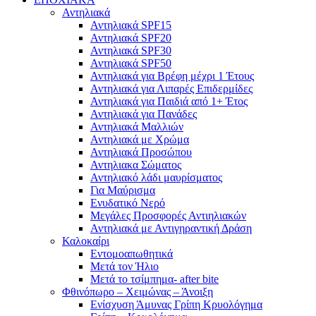
Αντηλιακά
Αντηλιακά SPF15
Αντηλιακά SPF20
Αντηλιακά SPF30
Αντηλιακά SPF50
Αντηλιακά για Βρέφη μέχρι 1 Έτους
Αντηλιακά για Λιπαρές Επιδερμίδες
Αντηλιακά για Παιδιά από 1+ Έτος
Αντηλιακά για Πανάδες
Αντηλιακά Μαλλιών
Αντηλιακά με Χρώμα
Αντηλιακά Προσώπου
Αντηλιακα Σώματος
Αντηλιακό λάδι μαυρίσματος
Για Μαύρισμα
Ενυδατικό Νερό
Μεγάλες Προσφορές Αντιηλιακών
Αντηλιακά με Αντιγηραντική Δράση
Καλοκαίρι
Εντομοαπωθητικά
Μετά τον Ήλιο
Μετά το τσίμπημα- after bite
Φθινόπωρο – Χειμώνας – Άνοιξη
Ενίσχυση Άμυνας Γρίπη Κρυολόγημα