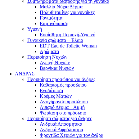
Συμπληρώματα διατροφής για τη γυναίκα
Μαλλία Νύχια Δέρμα
Πολυβιταμίνες για γυναίκες
Γονιμότητα
Εμμηνόπαυση
Υγιεινή
Ευαίσθητη Περιοχή-Υγιεινή
Γυναικεία αρώματα – Έλαια
EDT Eau de Toilette Woman
Αρώματα
Περιποίηση Νυχιών
Αγωγή Νυχιών
Βερνίκια Νυχιών
ΑΝΔΡΑΣ
Περιποίηση προσώπου για άνδρες
Καθαρισμός προσώπου
Ενυδάτωση
Κρέμες Ματιών
Αντιγήρανση προσώπου
Λιπαρό Δέρμα – Ακμή
Ψωρίαση στο πρόσωπο
Περιποίηση σώματος για άνδρες
Ανδρικά Αποσμητικά
Ανδρικά Αφρόλουτρα
Φροντίδα Χεριών για τον άνδρα