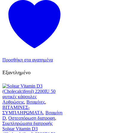
Προσθήκη στα αγαπημένα
Εξαντλημένο
Αρθρώσεις
,
Βιταμίνες
,
ΒΙΤΑΜΙΝΕΣ-
ΣΥΜΠΛΗΡΩΜΑΤΑ
,
Βιταμίνη
D
,
Οστεοπόρωση διατροφη
,
Συμπληρώματα διατροφής
Solgar Vitamin D3