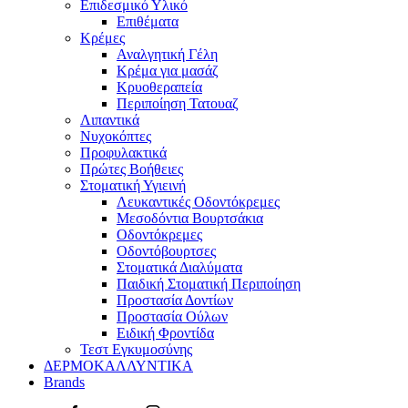
Επιδεσμικό Υλικό
Επιθέματα
Κρέμες
Αναλγητική Γέλη
Κρέμα για μασάζ
Κρυοθεραπεία
Περιποίηση Τατουαζ
Λιπαντικά
Νυχοκόπτες
Προφυλακτικά
Πρώτες Βοήθειες
Στοματική Υγιεινή
Λευκαντικές Οδοντόκρεμες
Μεσοδόντια Βουρτσάκια
Οδοντόκρεμες
Οδοντόβουρτσες
Στοματικά Διαλύματα
Παιδική Στοματική Περιποίηση
Προστασία Δοντίων
Προστασία Ούλων
Ειδική Φροντίδα
Τεστ Εγκυμοσύνης
ΔΕΡΜΟΚΑΛΛΥΝΤΙΚΑ
Brands