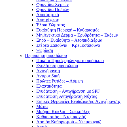
Φροντίδα Χεριών
Φροντίδα Ποδιών
Αποσμητικά
Αποτρίχωση
Έλαια Σώματος
Ευαίσθητη Περιοχή – Καθαρισμός
Μη Ανεκτικό Δέρμα – Ερυθρότητα – Έκζεμα
Ξηρό – Ευαίσθητο – Ατοπικό Δέρμα
Στέρεα Σαπούνια – Κρεμοσάπουνα
Ψωρίαση
Περιποίηση προσώπου
Πακέτα Προσφορών για το πρόσωπο
Ενυδάτωση προσώπου
Αντιγήρανση
Αντιρυτιδική
Πρώτες Ρυτίδες – Λάμψη
Ελαστικότητα
Ενυδάτωση – Αντιγήρανση με SPF
Ενυδάτωση-Αντιγήρανση Νύχτας
Ειδικές Θεραπείες Ενυδάτωσης-Αντιγήρανσης
Μάτια
Μαύροι Κύκλοι – Σακκούλες
Καθαρισμός – Ντεμακιγιάζ
Λοσιόν Καθαρισμού – Ντεμακιγιάζ
Ακμή