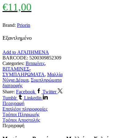
€
11,00
Brand:
Priorin
Εξαντλημένο
Add to ΑΓΑΠΗΜΕΝΑ
BARCODE:
5200309852309
Categories:
Βιταμίνες
,
ΒΙΤΑΜΙΝΕΣ-
ΣΥΜΠΛΗΡΩΜΑΤΑ
,
Μαλλία
Νύχια Δέρμα
,
Συμπληρώματα
διατροφής
Share:
Facebook
Twitter
Tumblr
Linkedin
Περιγραφή
Επιπλέον πληροφορίες
Τρόποι Πληρωμής
Τρόποι Αποστολής
Περιγραφή