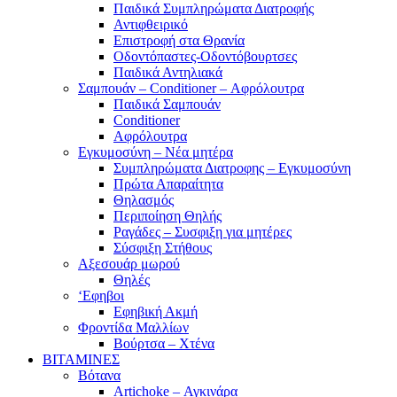
Παιδικά Συμπληρώματα Διατροφής
Αντιφθειρικό
Επιστροφή στα Θρανία
Οδοντόπαστες-Οδοντόβουρτσες
Παιδικά Αντηλιακά
Σαμπουάν – Conditioner – Αφρόλουτρα
Παιδικά Σαμπουάν
Conditioner
Αφρόλουτρα
Εγκυμοσύνη – Νέα μητέρα
Συμπληρώματα Διατροφης – Εγκυμοσύνη
Πρώτα Απαραίτητα
Θηλασμός
Περιποίηση Θηλής
Ραγάδες – Συσφιξη για μητέρες
Σύσφιξη Στήθους
Αξεσουάρ μωρού
Θηλές
‘Εφηβοι
Εφηβική Ακμή
Φροντίδα Μαλλίων
Βούρτσα – Χτένα
ΒΙΤΑΜΙΝΕΣ
Βότανα
Artichoke – Αγκινάρα