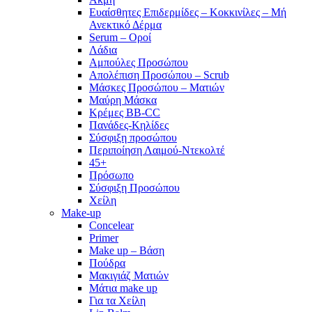
Ευαίσθητες Επιδερμίδες – Κοκκινίλες – Μή
Ανεκτικό Δέρμα
Serum – Οροί
Λάδια
Αμπούλες Προσώπου
Απολέπιση Προσώπου – Scrub
Μάσκες Προσώπου – Ματιών
Μαύρη Μάσκα
Κρέμες BB-CC
Πανάδες-Κηλίδες
Σύσφιξη προσώπου
Περιποίηση Λαιμού-Ντεκολτέ
45+
Πρόσωπο
Σύσφιξη Προσώπου
Χείλη
Make-up
Concelear
Primer
Make up – Βάση
Πούδρα
Μακιγιάζ Ματιών
Μάτια make up
Για τα Χείλη