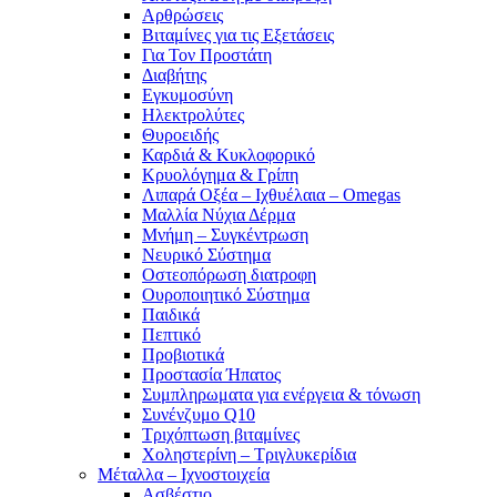
Αρθρώσεις
Βιταμίνες για τις Εξετάσεις
Για Τον Προστάτη
Διαβήτης
Εγκυμοσύνη
Ηλεκτρολύτες
Θυροειδής
Καρδιά & Κυκλοφορικό
Κρυολόγημα & Γρίπη
Λιπαρά Οξέα – Ιχθυέλαια – Omegas
Μαλλία Νύχια Δέρμα
Μνήμη – Συγκέντρωση
Νευρικό Σύστημα
Οστεοπόρωση διατροφη
Ουροποιητικό Σύστημα
Παιδικά
Πεπτικό
Προβιοτικά
Προστασία Ήπατος
Συμπληρωματα για ενέργεια & τόνωση
Συνένζυμο Q10
Τριχόπτωση βιταμίνες
Χοληστερίνη – Τριγλυκερίδια
Μέταλλα – Ιχνοστοιχεία
Ασβέστιο