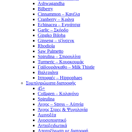
Ashwagandha
Bilberry
Cinnammon – Κανέλα
Cranberry – Κράνα
Echinacea – Εχινάτσια
Garlic – Σκόρδο
Gingko Biloba
Ginseng – τζίνσεγκ
Rhodiola
Saw Palmetto
Spirulina – Σπιρουλίνα
Turmeric – Κουρκουμάς
Γαϊδουράγκαθο – Milk Thistle
Βαλεριάνα
Ιπποφαές – Hippophaes
Συμπληρώματα διατροφής
45+
Collagen – Κολαγόνο
Spirulina
Αγχος – Stress – Αϋπνία
Άγχος Στρες & Ψυχολογία
Αμινοξέα
Ανοσοποιητικό
Αντιοξειδωτικά
Αποτοξίνωση με διατροφή