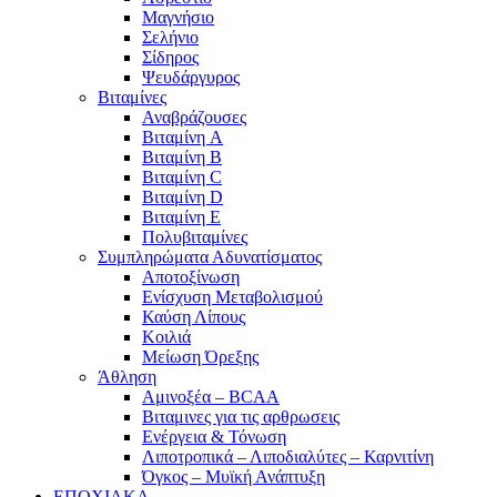
Μαγνήσιο
Σελήνιο
Σίδηρος
Ψευδάργυρος
Βιταμίνες
Αναβράζουσες
Βιταμίνη A
Βιταμίνη B
Βιταμίνη C
Βιταμίνη D
Βιταμίνη E
Πολυβιταμίνες
Συμπληρώματα Αδυνατίσματος
Αποτοξίνωση
Ενίσχυση Μεταβολισμού
Καύση Λίπους
Κοιλιά
Μείωση Όρεξης
Άθληση
Αμινοξέα – BCAA
Βιταμινες για τις αρθρωσεις
Ενέργεια & Τόνωση
Λιποτροπικά – Λιποδιαλύτες – Καρνιτίνη
Όγκος – Μυϊκή Ανάπτυξη
ΕΠΟΧΙΑΚΑ