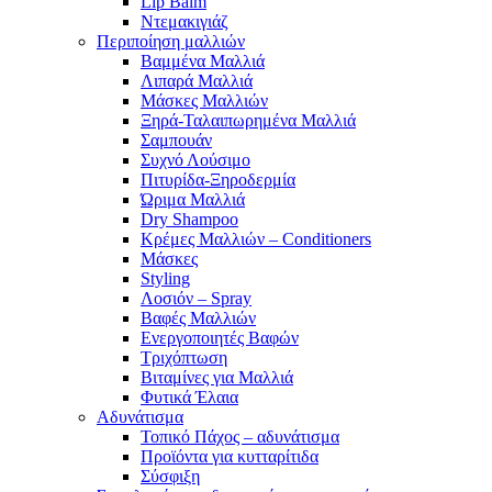
Lip Balm
Ντεμακιγιάζ
Περιποίηση μαλλιών
Βαμμένα Μαλλιά
Λιπαρά Μαλλιά
Μάσκες Μαλλιών
Ξηρά-Ταλαιπωρημένα Μαλλιά
Σαμπουάν
Συχνό Λούσιμο
Πιτυρίδα-Ξηροδερμία
Ώριμα Μαλλιά
Dry Shampoo
Κρέμες Μαλλιών – Conditioners
Μάσκες
Styling
Λοσιόν – Spray
Βαφές Μαλλιών
Ενεργοποιητές Βαφών
Τριχόπτωση
Βιταμίνες για Μαλλιά
Φυτικά Έλαια
Αδυνάτισμα
Τοπικό Πάχος – αδυνάτισμα
Προϊόντα για κυτταρίτιδα
Σύσφιξη