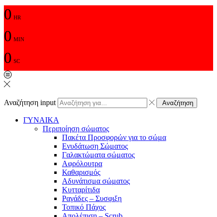
0
HR
0
MIN
0
SC
Αναζήτηση input
Αναζήτηση
ΓΥΝΑΙΚΑ
Περιποίηση σώματος
Πακέτα Προσφορών για το σώμα
Ενυδάτωση Σώματος
Γαλακτώματα σώματος
Αφρόλουτρα
Καθαρισμός
Αδυνάτισμα σώματος
Κυτταρίτιδα
Ραγάδες – Συσφιξη
Τοπικό Πάχος
Απολέπιση – Scrub