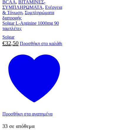
BCAA
,
ΒΙΤΑΜΙΝΕΣ-
ΣΥΜΠΛΗΡΩΜΑΤΑ
,
Ενέργεια
& Τόνωση
,
Συμπληρώματα
διατροφής
Solgar L-Arginine 1000mg 90
ταμπλέτες
Solgar
€
32,50
Προσθήκη στο καλάθι
Προσθήκη στα αγαπημένα
33 σε απόθεμα