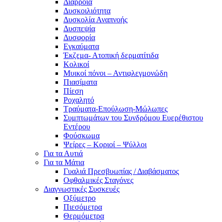
Διάρροια
Δυσκοιλιότητα
Δυσκολία Αναπνοής
Δυσπεψία
Δυσφορία
Εγκαύματα
Έκζεμα- Ατοπική δερματίτιδα
Κολικοί
Μυικοί πόνοι – Αντιφλεγμονώδη
Πιασίματα
Πίεση
Ροχαλητό
Τραύματα-Επούλωση-Μώλωπες
Συμπτωμάτων του Συνδρόμου Ευερέθιστου
Εντέρου
Φούσκωμα
Ψείρες – Κοριοί – Ψύλλοι
Για τα Αυτιά
Για τα Μάτια
Γυαλιά Πρεσβυωπίας / Διαβάσματος
Οφθαλμικές Σταγόνες
Διαγνωστικές Συσκευές
Οξύμετρο
Πιεσόμετρα
Θερμόμετρα