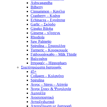
Ashwagandha
Bilberry
Cinnammon – Κανέλα
Cranberry – Κράνα
Echinacea – Εχινάτσια
Garlic – Σκόρδο
Gingko Biloba
Ginseng – τζίνσεγκ
Rhodiola
Saw Palmetto
Spirulina – Σπιρουλίνα
Turmeric – Κουρκουμάς
Γαϊδουράγκαθο – Milk Thistle
Βαλεριάνα
Ιπποφαές – Hippophaes
Συμπληρώματα διατροφής
45+
Collagen – Κολαγόνο
Spirulina
Αγχος – Stress – Αϋπνία
Άγχος Στρες & Ψυχολογία
Αμινοξέα
Ανοσοποιητικό
Αντιοξειδωτικά
Αποτοξίνωση με διατροφή