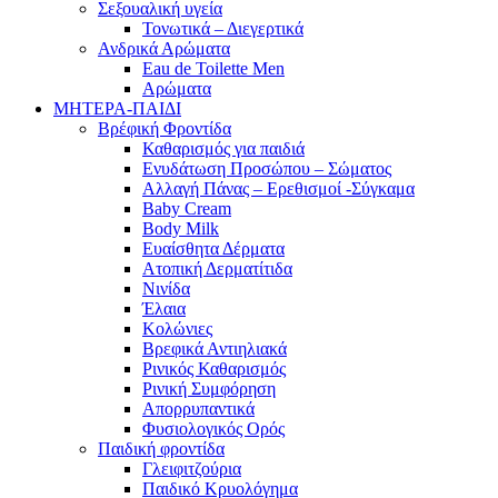
Σεξουαλική υγεία
Τονωτικά – Διεγερτικά
Ανδρικά Αρώματα
Eau de Toilette Men
Αρώματα
ΜΗΤΕΡΑ-ΠΑΙΔΙ
Βρέφική Φροντίδα
Καθαρισμός για παιδιά
Ενυδάτωση Προσώπου – Σώματος
Αλλαγή Πάνας – Ερεθισμοί -Σύγκαμα
Baby Cream
Body Milk
Ευαίσθητα Δέρματα
Ατοπική Δερματίτιδα
Νινίδα
Έλαια
Κολώνιες
Βρεφικά Αντιηλιακά
Ρινικός Καθαρισμός
Ρινική Συμφόρηση
Απορρυπαντικά
Φυσιολογικός Ορός
Παιδική φροντίδα
Γλειφιτζούρια
Παιδικό Κρυολόγημα