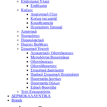
Επιδεσμικό Υλικό
Επιθέματα
Κρέμες
Αναλγητική Γέλη
Κρέμα για μασάζ
Κρυοθεραπεία
Περιποίηση Τατουαζ
Λιπαντικά
Νυχοκόπτες
Προφυλακτικά
Πρώτες Βοήθειες
Στοματική Υγιεινή
Λευκαντικές Οδοντόκρεμες
Μεσοδόντια Βουρτσάκια
Οδοντόκρεμες
Οδοντόβουρτσες
Στοματικά Διαλύματα
Παιδική Στοματική Περιποίηση
Προστασία Δοντίων
Προστασία Ούλων
Ειδική Φροντίδα
Τεστ Εγκυμοσύνης
ΔΕΡΜΟΚΑΛΛΥΝΤΙΚΑ
Brands