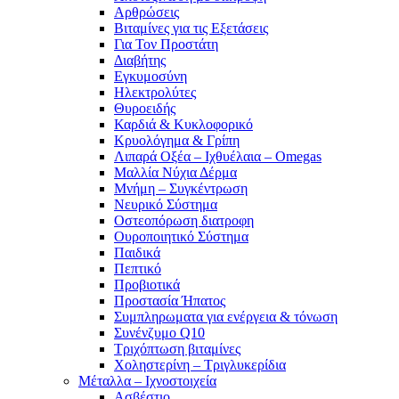
Αρθρώσεις
Βιταμίνες για τις Εξετάσεις
Για Τον Προστάτη
Διαβήτης
Εγκυμοσύνη
Ηλεκτρολύτες
Θυροειδής
Καρδιά & Κυκλοφορικό
Κρυολόγημα & Γρίπη
Λιπαρά Οξέα – Ιχθυέλαια – Omegas
Μαλλία Νύχια Δέρμα
Μνήμη – Συγκέντρωση
Νευρικό Σύστημα
Οστεοπόρωση διατροφη
Ουροποιητικό Σύστημα
Παιδικά
Πεπτικό
Προβιοτικά
Προστασία Ήπατος
Συμπληρωματα για ενέργεια & τόνωση
Συνένζυμο Q10
Τριχόπτωση βιταμίνες
Χοληστερίνη – Τριγλυκερίδια
Μέταλλα – Ιχνοστοιχεία
Ασβέστιο