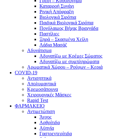
Γρίπη – Κρυολόγημα
Καταρροή Συνάχι
Ρινική Απόφραξη
Βιολογικά Σιρόπια
Παιδικά Βιολογικά Σιρόπια
Πονόλαιμος Βήχας Βραχνάδα
Παστίλιες
Ξηρά – Σκασμένα Χείλη
Λάδια Μασάζ
Αδυνάτισμα
Αδυνατίζω με Κρέμες Σώματος
Αδυνατίζω με συμπληρώματα
Αρωματικά Χώρου – Ρούχων – Κεριά
COVID-19
Αντισηπτικά
Απολυμαντικά
Κρεμοσάπουνα
Χειρουργικές Μάσκες
Rapid Test
ΦΑΡΜΑΚΕΙΟ
Αντιμετώπιση
Άγχος
Αρθρίτιδα
Αϋπνία
Γαστρεντερίτιδα