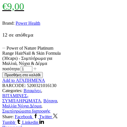
€
9,00
Brand:
Power Health
12 σε απόθεμα
Power of Nature Platinum
Range HairNail & Skin Formula
(30caps) - Συμπλήρωμα για
Μαλλιά, Νύχια & Δέρμα
ποσότητα
Προσθήκη στο καλάθι
Add to ΑΓΑΠΗΜΕΝΑ
BARCODE:
5200321016130
Categories:
Βιταμίνες
,
ΒΙΤΑΜΙΝΕΣ-
ΣΥΜΠΛΗΡΩΜΑΤΑ
,
Βότανα
,
Μαλλία Νύχια Δέρμα
,
Συμπληρώματα διατροφής
Share:
Facebook
Twitter
Tumblr
Linkedin