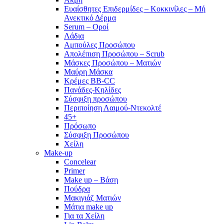
Ευαίσθητες Επιδερμίδες – Κοκκινίλες – Μή
Ανεκτικό Δέρμα
Serum – Οροί
Λάδια
Αμπούλες Προσώπου
Απολέπιση Προσώπου – Scrub
Μάσκες Προσώπου – Ματιών
Μαύρη Μάσκα
Κρέμες BB-CC
Πανάδες-Κηλίδες
Σύσφιξη προσώπου
Περιποίηση Λαιμού-Ντεκολτέ
45+
Πρόσωπο
Σύσφιξη Προσώπου
Χείλη
Make-up
Concelear
Primer
Make up – Βάση
Πούδρα
Μακιγιάζ Ματιών
Μάτια make up
Για τα Χείλη