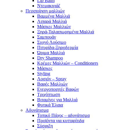
Lip Balm
Ντεμακιγιάζ
Περιποίηση μαλλιών
Βαμμένα Μαλλιά
Λιπαρά Μαλλιά
Μάσκες Μαλλιών
Ξηρά-Ταλαιπωρημένα Μαλλιά
Σαμπουάν
Συχνό Λούσιμο
Πιτυρίδα-Ξηροδερμία
Ώριμα Μαλλιά
Dry Shampoo
Κρέμες Μαλλιών – Conditioners
Μάσκες
Styling
Λοσιόν – Spray
Βαφές Μαλλιών
Ενεργοποιητές Βαφών
Τριχόπτωση
Βιταμίνες για Μαλλιά
Φυτικά Έλαια
Αδυνάτισμα
Τοπικό Πάχος – αδυνάτισμα
Προϊόντα για κυτταρίτιδα
Σύσφιξη