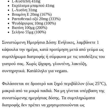
L-Κυστεΐνη 41mg
Εκχύλισμα μπαμπού 41mg
L-Λυσίνη 31mg
Βιταμίνη E 20mg (167%)
Pαντοθενικό οξύ 20mg (333%)
Ψευδάργυρος 10mg (100%)
Βιοτίνη 100μg (200%)
Σελήνιο 55μg (100%)
Συνιστώμενη Ημερήσια Δόση: Ενήλικες, λαμβάνετε 1
κάψουλα την ημέρα, κατά προτίμηση μετά από γεύμα ως
συμπλήρωμα διατροφής ή σύμφωνα με τις υποδείξεις του
γιατρού σας. Χωρίς ζάχαρη, γλουτένη, λακτόζη,
συντηρητικά. Κατάλληλο για vegans.
Φυλάσσεται σε δροσερό και ξηρό περιβάλλον (έως 25°C),
μακριά από τα μικρά παιδιά. Να μη γίνεται υπέρβαση της
συνιστώμενης ημερήσιας δόσης. Τα συμπληρώματα
διατροφής δεν πρέπει να χρησιμοποιούνται ως