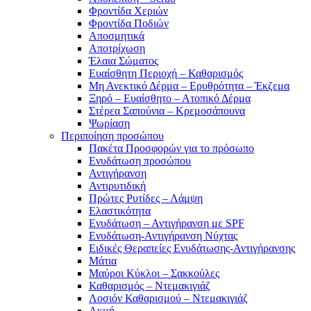
Φροντίδα Χεριών
Φροντίδα Ποδιών
Αποσμητικά
Αποτρίχωση
Έλαια Σώματος
Ευαίσθητη Περιοχή – Καθαρισμός
Μη Ανεκτικό Δέρμα – Ερυθρότητα – Έκζεμα
Ξηρό – Ευαίσθητο – Ατοπικό Δέρμα
Στέρεα Σαπούνια – Κρεμοσάπουνα
Ψωρίαση
Περιποίηση προσώπου
Πακέτα Προσφορών για το πρόσωπο
Ενυδάτωση προσώπου
Αντιγήρανση
Αντιρυτιδική
Πρώτες Ρυτίδες – Λάμψη
Ελαστικότητα
Ενυδάτωση – Αντιγήρανση με SPF
Ενυδάτωση-Αντιγήρανση Νύχτας
Ειδικές Θεραπείες Ενυδάτωσης-Αντιγήρανσης
Μάτια
Μαύροι Κύκλοι – Σακκούλες
Καθαρισμός – Ντεμακιγιάζ
Λοσιόν Καθαρισμού – Ντεμακιγιάζ
Ακμή