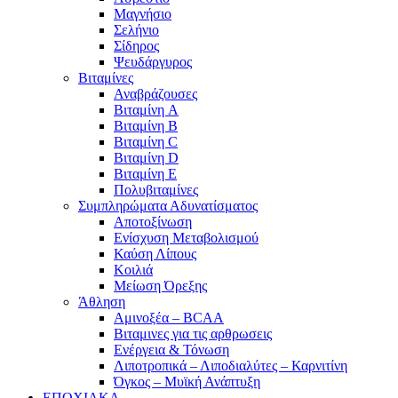
Μαγνήσιο
Σελήνιο
Σίδηρος
Ψευδάργυρος
Βιταμίνες
Αναβράζουσες
Βιταμίνη A
Βιταμίνη B
Βιταμίνη C
Βιταμίνη D
Βιταμίνη E
Πολυβιταμίνες
Συμπληρώματα Αδυνατίσματος
Αποτοξίνωση
Ενίσχυση Μεταβολισμού
Καύση Λίπους
Κοιλιά
Μείωση Όρεξης
Άθληση
Αμινοξέα – BCAA
Βιταμινες για τις αρθρωσεις
Ενέργεια & Τόνωση
Λιποτροπικά – Λιποδιαλύτες – Καρνιτίνη
Όγκος – Μυϊκή Ανάπτυξη
ΕΠΟΧΙΑΚΑ