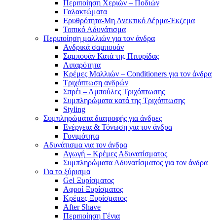
Περιποίηση Χεριών – Ποδιών
Γαλακτώματα
Ερυθρότητα-Μη Ανεκτικό Δέρμα-Έκζεμα
Τοπικό Αδυνάτισμα
Περιποίηση μαλλιών για τον άνδρα
Ανδρικά σαμπουάν
Σαμπουάν Κατά της Πιτυρίδας
Λιπαρότητα
Κρέμες Μαλλιών – Conditioners για τον άνδρα
Τριχόπτωση ανδρών
Σπρέι – Αμπούλες Τριχόπτωσης
Συμπληρώματα κατά της Τριχόπτωσης
Styling
Συμπληρώματα διατροφής για άνδρες
Ενέργεια & Τόνωση για τον άνδρα
Γονιμότητα
Αδυνάτισμα για τον άνδρα
Αγωγή – Κρέμες Αδυνατίσματος
Συμπληρώματα Αδυνατίσματος για τον άνδρα
Για το ξύρισμα
Gel Ξυρίσματος
Αφροί Ξυρίσματος
Κρέμες Ξυρίσματος
After Shave
Περιποίηση Γένια