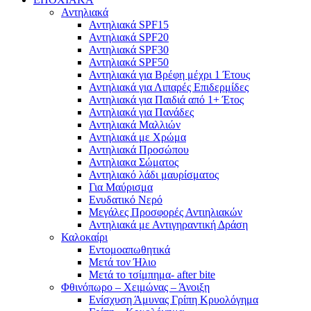
Αντηλιακά
Αντηλιακά SPF15
Αντηλιακά SPF20
Αντηλιακά SPF30
Αντηλιακά SPF50
Αντηλιακά για Βρέφη μέχρι 1 Έτους
Αντηλιακά για Λιπαρές Επιδερμίδες
Αντηλιακά για Παιδιά από 1+ Έτος
Αντηλιακά για Πανάδες
Αντηλιακά Μαλλιών
Αντηλιακά με Χρώμα
Αντηλιακά Προσώπου
Αντηλιακα Σώματος
Αντηλιακό λάδι μαυρίσματος
Για Μαύρισμα
Ενυδατικό Νερό
Μεγάλες Προσφορές Αντιηλιακών
Αντηλιακά με Αντιγηραντική Δράση
Καλοκαίρι
Εντομοαπωθητικά
Μετά τον Ήλιο
Μετά το τσίμπημα- after bite
Φθινόπωρο – Χειμώνας – Άνοιξη
Ενίσχυση Άμυνας Γρίπη Κρυολόγημα