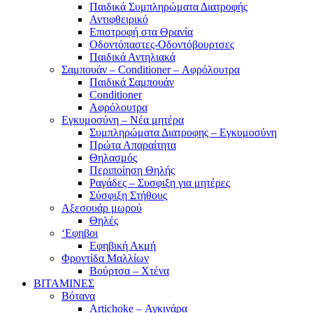
Παιδικά Συμπληρώματα Διατροφής
Αντιφθειρικό
Επιστροφή στα Θρανία
Οδοντόπαστες-Οδοντόβουρτσες
Παιδικά Αντηλιακά
Σαμπουάν – Conditioner – Αφρόλουτρα
Παιδικά Σαμπουάν
Conditioner
Αφρόλουτρα
Εγκυμοσύνη – Νέα μητέρα
Συμπληρώματα Διατροφης – Εγκυμοσύνη
Πρώτα Απαραίτητα
Θηλασμός
Περιποίηση Θηλής
Ραγάδες – Συσφιξη για μητέρες
Σύσφιξη Στήθους
Αξεσουάρ μωρού
Θηλές
‘Εφηβοι
Εφηβική Ακμή
Φροντίδα Μαλλίων
Βούρτσα – Χτένα
ΒΙΤΑΜΙΝΕΣ
Βότανα
Artichoke – Αγκινάρα