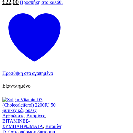
€
22,00
Προσθήκη στο καλάθι
Προσθήκη στα αγαπημένα
Εξαντλημένο
Αρθρώσεις
,
Βιταμίνες
,
ΒΙΤΑΜΙΝΕΣ-
ΣΥΜΠΛΗΡΩΜΑΤΑ
,
Βιταμίνη
D
,
Οστεοπόρωση διατροφη
,