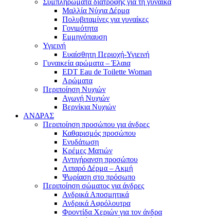
Συμπληρώματα διατροφής για τη γυναίκα
Μαλλία Νύχια Δέρμα
Πολυβιταμίνες για γυναίκες
Γονιμότητα
Εμμηνόπαυση
Υγιεινή
Ευαίσθητη Περιοχή-Υγιεινή
Γυναικεία αρώματα – Έλαια
EDT Eau de Toilette Woman
Αρώματα
Περιποίηση Νυχιών
Αγωγή Νυχιών
Βερνίκια Νυχιών
ΑΝΔΡΑΣ
Περιποίηση προσώπου για άνδρες
Καθαρισμός προσώπου
Ενυδάτωση
Κρέμες Ματιών
Αντιγήρανση προσώπου
Λιπαρό Δέρμα – Ακμή
Ψωρίαση στο πρόσωπο
Περιποίηση σώματος για άνδρες
Ανδρικά Αποσμητικά
Ανδρικά Αφρόλουτρα
Φροντίδα Χεριών για τον άνδρα