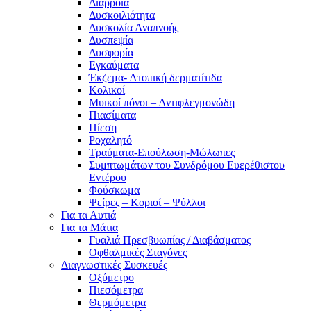
Διάρροια
Δυσκοιλιότητα
Δυσκολία Αναπνοής
Δυσπεψία
Δυσφορία
Εγκαύματα
Έκζεμα- Ατοπική δερματίτιδα
Κολικοί
Μυικοί πόνοι – Αντιφλεγμονώδη
Πιασίματα
Πίεση
Ροχαλητό
Τραύματα-Επούλωση-Μώλωπες
Συμπτωμάτων του Συνδρόμου Ευερέθιστου
Εντέρου
Φούσκωμα
Ψείρες – Κοριοί – Ψύλλοι
Για τα Αυτιά
Για τα Μάτια
Γυαλιά Πρεσβυωπίας / Διαβάσματος
Οφθαλμικές Σταγόνες
Διαγνωστικές Συσκευές
Οξύμετρο
Πιεσόμετρα
Θερμόμετρα