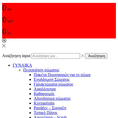
0
HR
0
MIN
0
SC
Αναζήτηση input
Αναζήτηση
ΓΥΝΑΙΚΑ
Περιποίηση σώματος
Πακέτα Προσφορών για το σώμα
Ενυδάτωση Σώματος
Γαλακτώματα σώματος
Αφρόλουτρα
Καθαρισμός
Αδυνάτισμα σώματος
Κυτταρίτιδα
Ραγάδες – Συσφιξη
Τοπικό Πάχος
Απολέπιση – Scrub