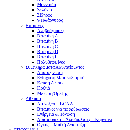
Μαγνήσιο
Σελήνιο
Σίδηρος
Ψευδάργυρος
Βιταμίνες
Αναβράζουσες
Βιταμίνη A
Βιταμίνη B
Βιταμίνη C
Βιταμίνη D
Βιταμίνη E
Πολυβιταμίνες
Συμπληρώματα Αδυνατίσματος
Αποτοξίνωση
Ενίσχυση Μεταβολισμού
Καύση Λίπους
Κοιλιά
Μείωση Όρεξης
Άθληση
Αμινοξέα – BCAA
Βιταμινες για τις αρθρωσεις
Ενέργεια & Τόνωση
Λιποτροπικά – Λιποδιαλύτες – Καρνιτίνη
Όγκος – Μυϊκή Ανάπτυξη
ΕΠΟΧΙΑΚΑ