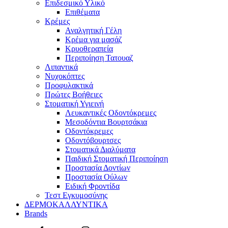
Επιδεσμικό Υλικό
Επιθέματα
Κρέμες
Αναλγητική Γέλη
Κρέμα για μασάζ
Κρυοθεραπεία
Περιποίηση Τατουαζ
Λιπαντικά
Νυχοκόπτες
Προφυλακτικά
Πρώτες Βοήθειες
Στοματική Υγιεινή
Λευκαντικές Οδοντόκρεμες
Μεσοδόντια Βουρτσάκια
Οδοντόκρεμες
Οδοντόβουρτσες
Στοματικά Διαλύματα
Παιδική Στοματική Περιποίηση
Προστασία Δοντίων
Προστασία Ούλων
Ειδική Φροντίδα
Τεστ Εγκυμοσύνης
ΔΕΡΜΟΚΑΛΛΥΝΤΙΚΑ
Brands