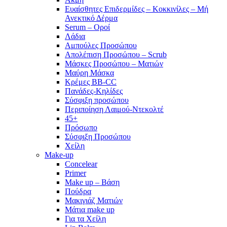
Ευαίσθητες Επιδερμίδες – Κοκκινίλες – Μή
Ανεκτικό Δέρμα
Serum – Οροί
Λάδια
Αμπούλες Προσώπου
Απολέπιση Προσώπου – Scrub
Μάσκες Προσώπου – Ματιών
Μαύρη Μάσκα
Κρέμες BB-CC
Πανάδες-Κηλίδες
Σύσφιξη προσώπου
Περιποίηση Λαιμού-Ντεκολτέ
45+
Πρόσωπο
Σύσφιξη Προσώπου
Χείλη
Make-up
Concelear
Primer
Make up – Βάση
Πούδρα
Μακιγιάζ Ματιών
Μάτια make up
Για τα Χείλη