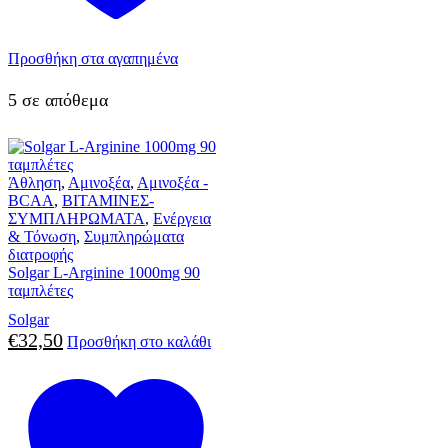
Προσθήκη στα αγαπημένα
5 σε απόθεμα
Άθληση
,
Αμινοξέα
,
Αμινοξέα -
BCAA
,
ΒΙΤΑΜΙΝΕΣ-
ΣΥΜΠΛΗΡΩΜΑΤΑ
,
Ενέργεια
& Τόνωση
,
Συμπληρώματα
διατροφής
Solgar L-Arginine 1000mg 90
ταμπλέτες
Solgar
€
32,50
Προσθήκη στο καλάθι