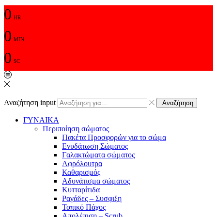
0
HR
0
MIN
0
SC
Αναζήτηση input
Αναζήτηση
ΓΥΝΑΙΚΑ
Περιποίηση σώματος
Πακέτα Προσφορών για το σώμα
Ενυδάτωση Σώματος
Γαλακτώματα σώματος
Αφρόλουτρα
Καθαρισμός
Αδυνάτισμα σώματος
Κυτταρίτιδα
Ραγάδες – Συσφιξη
Τοπικό Πάχος
Απολέπιση – Scrub