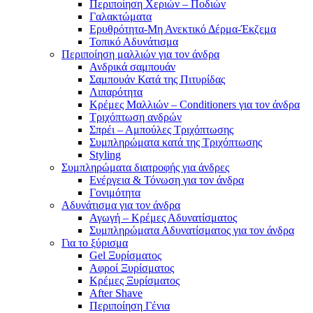
Περιποίηση Χεριών – Ποδιών
Γαλακτώματα
Ερυθρότητα-Μη Ανεκτικό Δέρμα-Έκζεμα
Τοπικό Αδυνάτισμα
Περιποίηση μαλλιών για τον άνδρα
Ανδρικά σαμπουάν
Σαμπουάν Κατά της Πιτυρίδας
Λιπαρότητα
Κρέμες Μαλλιών – Conditioners για τον άνδρα
Τριχόπτωση ανδρών
Σπρέι – Αμπούλες Τριχόπτωσης
Συμπληρώματα κατά της Τριχόπτωσης
Styling
Συμπληρώματα διατροφής για άνδρες
Ενέργεια & Τόνωση για τον άνδρα
Γονιμότητα
Αδυνάτισμα για τον άνδρα
Αγωγή – Κρέμες Αδυνατίσματος
Συμπληρώματα Αδυνατίσματος για τον άνδρα
Για το ξύρισμα
Gel Ξυρίσματος
Αφροί Ξυρίσματος
Κρέμες Ξυρίσματος
After Shave
Περιποίηση Γένια