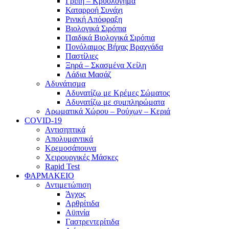
Γρίπη – Κρυολόγημα
Καταρροή Συνάχι
Ρινική Απόφραξη
Βιολογικά Σιρόπια
Παιδικά Βιολογικά Σιρόπια
Πονόλαιμος Βήχας Βραχνάδα
Παστίλιες
Ξηρά – Σκασμένα Χείλη
Λάδια Μασάζ
Αδυνάτισμα
Αδυνατίζω με Κρέμες Σώματος
Αδυνατίζω με συμπληρώματα
Αρωματικά Χώρου – Ρούχων – Κεριά
COVID-19
Αντισηπτικά
Απολυμαντικά
Κρεμοσάπουνα
Χειρουργικές Μάσκες
Rapid Test
ΦΑΡΜΑΚΕΙΟ
Αντιμετώπιση
Άγχος
Αρθρίτιδα
Αϋπνία
Γαστρεντερίτιδα