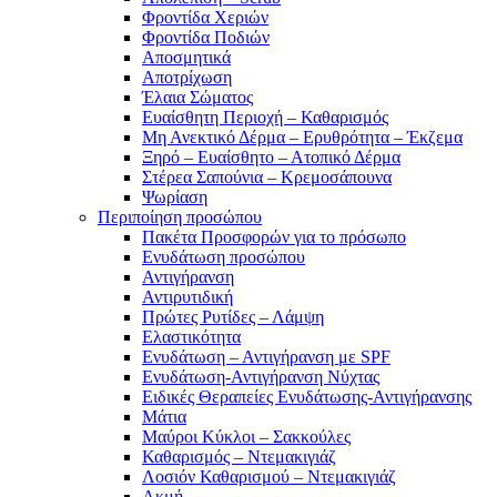
Φροντίδα Χεριών
Φροντίδα Ποδιών
Αποσμητικά
Αποτρίχωση
Έλαια Σώματος
Ευαίσθητη Περιοχή – Καθαρισμός
Μη Ανεκτικό Δέρμα – Ερυθρότητα – Έκζεμα
Ξηρό – Ευαίσθητο – Ατοπικό Δέρμα
Στέρεα Σαπούνια – Κρεμοσάπουνα
Ψωρίαση
Περιποίηση προσώπου
Πακέτα Προσφορών για το πρόσωπο
Ενυδάτωση προσώπου
Αντιγήρανση
Αντιρυτιδική
Πρώτες Ρυτίδες – Λάμψη
Ελαστικότητα
Ενυδάτωση – Αντιγήρανση με SPF
Ενυδάτωση-Αντιγήρανση Νύχτας
Ειδικές Θεραπείες Ενυδάτωσης-Αντιγήρανσης
Μάτια
Μαύροι Κύκλοι – Σακκούλες
Καθαρισμός – Ντεμακιγιάζ
Λοσιόν Καθαρισμού – Ντεμακιγιάζ
Ακμή