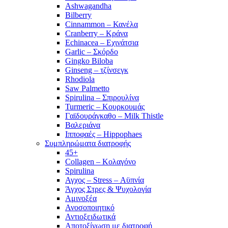
Ashwagandha
Bilberry
Cinnammon – Κανέλα
Cranberry – Κράνα
Echinacea – Εχινάτσια
Garlic – Σκόρδο
Gingko Biloba
Ginseng – τζίνσεγκ
Rhodiola
Saw Palmetto
Spirulina – Σπιρουλίνα
Turmeric – Κουρκουμάς
Γαϊδουράγκαθο – Milk Thistle
Βαλεριάνα
Ιπποφαές – Hippophaes
Συμπληρώματα διατροφής
45+
Collagen – Κολαγόνο
Spirulina
Αγχος – Stress – Αϋπνία
Άγχος Στρες & Ψυχολογία
Αμινοξέα
Ανοσοποιητικό
Αντιοξειδωτικά
Αποτοξίνωση με διατροφή