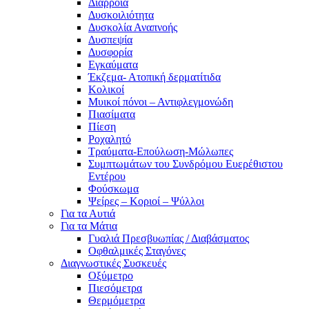
Διάρροια
Δυσκοιλιότητα
Δυσκολία Αναπνοής
Δυσπεψία
Δυσφορία
Εγκαύματα
Έκζεμα- Ατοπική δερματίτιδα
Κολικοί
Μυικοί πόνοι – Αντιφλεγμονώδη
Πιασίματα
Πίεση
Ροχαλητό
Τραύματα-Επούλωση-Μώλωπες
Συμπτωμάτων του Συνδρόμου Ευερέθιστου
Εντέρου
Φούσκωμα
Ψείρες – Κοριοί – Ψύλλοι
Για τα Αυτιά
Για τα Μάτια
Γυαλιά Πρεσβυωπίας / Διαβάσματος
Οφθαλμικές Σταγόνες
Διαγνωστικές Συσκευές
Οξύμετρο
Πιεσόμετρα
Θερμόμετρα