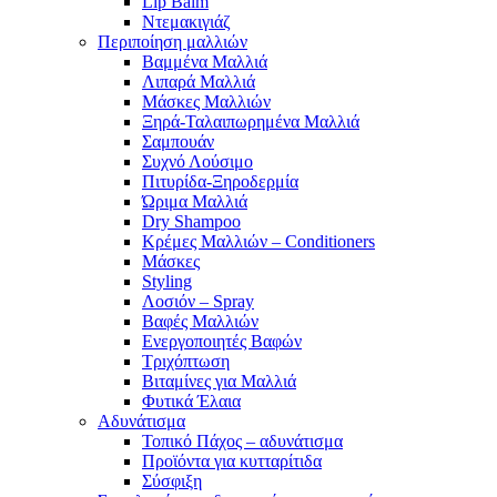
Lip Balm
Ντεμακιγιάζ
Περιποίηση μαλλιών
Βαμμένα Μαλλιά
Λιπαρά Μαλλιά
Μάσκες Μαλλιών
Ξηρά-Ταλαιπωρημένα Μαλλιά
Σαμπουάν
Συχνό Λούσιμο
Πιτυρίδα-Ξηροδερμία
Ώριμα Μαλλιά
Dry Shampoo
Κρέμες Μαλλιών – Conditioners
Μάσκες
Styling
Λοσιόν – Spray
Βαφές Μαλλιών
Ενεργοποιητές Βαφών
Τριχόπτωση
Βιταμίνες για Μαλλιά
Φυτικά Έλαια
Αδυνάτισμα
Τοπικό Πάχος – αδυνάτισμα
Προϊόντα για κυτταρίτιδα
Σύσφιξη