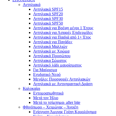
Αντηλιακά
Αντηλιακά SPF15
Αντηλιακά SPF20
Αντηλιακά SPF30
Αντηλιακά SPF50
Αντηλιακά για Βρέφη μέχρι 1 Έτους
Αντηλιακά για Λιπαρές Επιδερμίδες
Αντηλιακά για Παιδιά από 1+ Έτος
Αντηλιακά για Πανάδες
Αντηλιακά Μαλλιών
Αντηλιακά με Χρώμα
Αντηλιακά Προσώπου
Αντηλιακα Σώματος
Αντηλιακό λάδι μαυρίσματος
Για Μαύρισμα
Ενυδατικό Νερό
Μεγάλες Προσφορές Αντιηλιακών
Αντηλιακά με Αντιγηραντική Δράση
Καλοκαίρι
Εντομοαπωθητικά
Μετά τον Ήλιο
Μετά το τσίμπημα- after bite
Φθινόπωρο – Χειμώνας – Άνοιξη
Ενίσχυση Άμυνας Γρίπη Κρυολόγημα