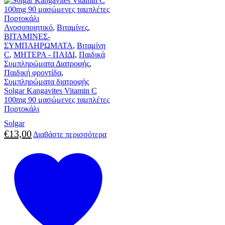
Ανοσοποιητικό
,
Βιταμίνες
,
ΒΙΤΑΜΙΝΕΣ-
ΣΥΜΠΛΗΡΩΜΑΤΑ
,
Βιταμίνη
C
,
ΜΗΤΕΡΑ - ΠΑΙΔΙ
,
Παιδικά
Συμπληρώματα Διατροφής
,
Παιδική φροντίδα
,
Συμπληρώματα διατροφής
Solgar Kangavites Vitamin C
100mg 90 μασώμενες ταμπλέτες
Πορτοκάλι
Solgar
€
13,00
Διαβάστε περισσότερα