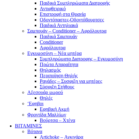
Παιδικά Συμπληρώματα Διατροφής
Αντιφθειρικό
Επιστροφή στα Θρανία
Οδοντόπαστες-Οδοντόβουρτσες
Παιδικά Αντηλιακά
Σαμπουάν – Conditioner – Αφρόλουτρα
Παιδικά Σαμπουάν
Conditioner
Αφρόλουτρα
Εγκυμοσύνη – Νέα μητέρα
Συμπληρώματα Διατροφης – Εγκυμοσύνη
Πρώτα Απαραίτητα
Θηλασμός
Περιποίηση Θηλής
Ραγάδες – Συσφιξη για μητέρες
Σύσφιξη Στήθους
Αξεσουάρ μωρού
Θηλές
‘Εφηβοι
Εφηβική Ακμή
Φροντίδα Μαλλίων
Βούρτσα – Χτένα
ΒΙΤΑΜΙΝΕΣ
Βότανα
Artichoke – Αγκινάρα