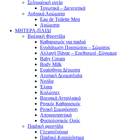
Σεξουαλική υγεία
Τονωτικά – Διεγερτικά
Ανδρικά Αρώματα
Eau de Toilette Men
Αρώματα
ΜΗΤΕΡΑ-ΠΑΙΔΙ
Βρέφική Φροντίδα
Καθαρισμός για παιδιά
Ενυδάτωση Προσώπου – Σώματος
Αλλαγή Πάνας – Ερεθισμοί -Σύγκαμα
Baby Cream
Body Milk
Ευαίσθητα Δέρματα
Ατοπική Δερματίτιδα
Νινίδα
Έλαια
Κολώνιες
Βρεφικά Αντιηλιακά
Ρινικός Καθαρισμός
Ρινική Συμφόρηση
Απορρυπαντικά
Φυσιολογικός Ορός
Παιδική φροντίδα
Γλειφιτζούρια
Παιδικό Κρυολόγημα