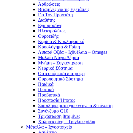
Αρθρώσεις
Βιταμίνες για τις Εξετάσεις
Για Τον Προστάτη
Διαβήτης
Εγκυμοσύνη
Ηλεκτρολύτες
Θυροειδής
Καρδιά & Κυκλοφορικό
Κρυολόγημα & Γρίπη
Λιπαρά Οξέα – Ιχθυέλαια – Omegas
Μαλλία Νύχια Δέρμα
Μνήμη – Συγκέντρωση
Νευρικό Σύστημα
Οστεοπόρωση διατροφη
Ουροποιητικό Σύστημα
Παιδικά
Πεπτικό
Προβιοτικά
Προστασία Ήπατος
Συμπληρωματα για ενέργεια & τόνωση
Συνένζυμο Q10
Τριχόπτωση βιταμίνες
Χοληστερίνη – Τριγλυκερίδια
Μέταλλα – Ιχνοστοιχεία
Ασβέστιο