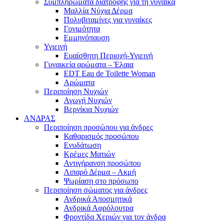
Συμπληρώματα διατροφής για τη γυναίκα
Μαλλία Νύχια Δέρμα
Πολυβιταμίνες για γυναίκες
Γονιμότητα
Εμμηνόπαυση
Υγιεινή
Ευαίσθητη Περιοχή-Υγιεινή
Γυναικεία αρώματα – Έλαια
EDT Eau de Toilette Woman
Αρώματα
Περιποίηση Νυχιών
Αγωγή Νυχιών
Βερνίκια Νυχιών
ΑΝΔΡΑΣ
Περιποίηση προσώπου για άνδρες
Καθαρισμός προσώπου
Ενυδάτωση
Κρέμες Ματιών
Αντιγήρανση προσώπου
Λιπαρό Δέρμα – Ακμή
Ψωρίαση στο πρόσωπο
Περιποίηση σώματος για άνδρες
Ανδρικά Αποσμητικά
Ανδρικά Αφρόλουτρα
Φροντίδα Χεριών για τον άνδρα