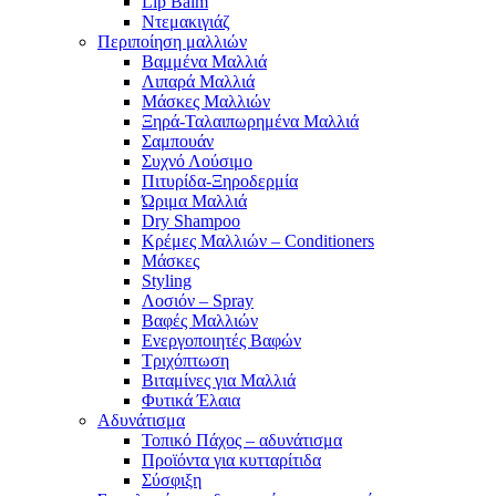
Lip Balm
Ντεμακιγιάζ
Περιποίηση μαλλιών
Βαμμένα Μαλλιά
Λιπαρά Μαλλιά
Μάσκες Μαλλιών
Ξηρά-Ταλαιπωρημένα Μαλλιά
Σαμπουάν
Συχνό Λούσιμο
Πιτυρίδα-Ξηροδερμία
Ώριμα Μαλλιά
Dry Shampoo
Κρέμες Μαλλιών – Conditioners
Μάσκες
Styling
Λοσιόν – Spray
Βαφές Μαλλιών
Ενεργοποιητές Βαφών
Τριχόπτωση
Βιταμίνες για Μαλλιά
Φυτικά Έλαια
Αδυνάτισμα
Τοπικό Πάχος – αδυνάτισμα
Προϊόντα για κυτταρίτιδα
Σύσφιξη