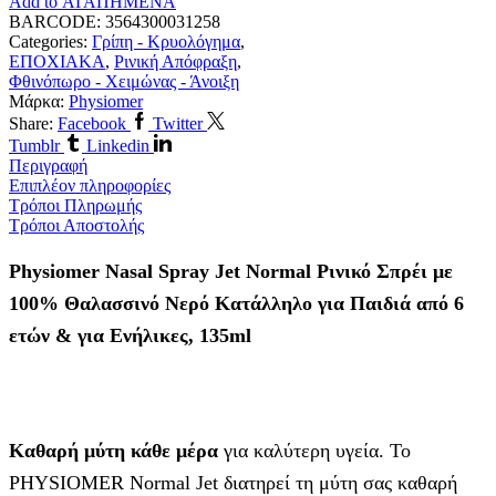
Add to ΑΓΑΠΗΜΕΝΑ
BARCODE:
3564300031258
Categories:
Γρίπη - Κρυολόγημα
,
ΕΠΟΧΙΑΚΑ
,
Ρινική Απόφραξη
,
Φθινόπωρο - Χειμώνας - Άνοιξη
Μάρκα:
Physiomer
Share:
Facebook
Twitter
Tumblr
Linkedin
Περιγραφή
Επιπλέον πληροφορίες
Τρόποι Πληρωμής
Τρόποι Αποστολής
Physiomer Nasal Spray Jet Normal Ρινικό Σπρέι με
100% Θαλασσινό Νερό Κατάλληλο για Παιδιά από 6
ετών & για Ενήλικες, 135ml
Καθαρή μύτη κάθε μέρα
για καλύτερη υγεία. Το
PHYSIOMER Normal Jet διατηρεί τη μύτη σας καθαρή