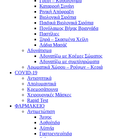
Γρίπη – Κρυολόγημα
Καταρροή Συνάχι
Ρινική Απόφραξη
Βιολογικά Σιρόπια
Παιδικά Βιολογικά Σιρόπια
Πονόλαιμος Βήχας Βραχνάδα
Παστίλιες
Ξηρά – Σκασμένα Χείλη
Λάδια Μασάζ
Αδυνάτισμα
Αδυνατίζω με Κρέμες Σώματος
Αδυνατίζω με συμπληρώματα
Αρωματικά Χώρου – Ρούχων – Κεριά
COVID-19
Αντισηπτικά
Απολυμαντικά
Κρεμοσάπουνα
Χειρουργικές Μάσκες
Rapid Test
ΦΑΡΜΑΚΕΙΟ
Αντιμετώπιση
Άγχος
Αρθρίτιδα
Αϋπνία
Γαστρεντερίτιδα