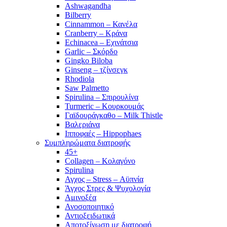
Ashwagandha
Bilberry
Cinnammon – Κανέλα
Cranberry – Κράνα
Echinacea – Εχινάτσια
Garlic – Σκόρδο
Gingko Biloba
Ginseng – τζίνσεγκ
Rhodiola
Saw Palmetto
Spirulina – Σπιρουλίνα
Turmeric – Κουρκουμάς
Γαϊδουράγκαθο – Milk Thistle
Βαλεριάνα
Ιπποφαές – Hippophaes
Συμπληρώματα διατροφής
45+
Collagen – Κολαγόνο
Spirulina
Αγχος – Stress – Αϋπνία
Άγχος Στρες & Ψυχολογία
Αμινοξέα
Ανοσοποιητικό
Αντιοξειδωτικά
Αποτοξίνωση με διατροφή