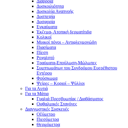
Διάρροια
Δυσκοιλιότητα
Δυσκολία Αναπνοής
Δυσπεψία
Δυσφορία
Εγκαύματα
Έκζεμα- Ατοπική δερματίτιδα
Κολικοί
Μυικοί πόνοι – Αντιφλεγμονώδη
Πιασίματα
Πίεση
Ροχαλητό
Τραύματα-Επούλωση-Μώλωπες
Συμπτωμάτων του Συνδρόμου Ευερέθιστου
Εντέρου
Φούσκωμα
Ψείρες – Κοριοί – Ψύλλοι
Για τα Αυτιά
Για τα Μάτια
Γυαλιά Πρεσβυωπίας / Διαβάσματος
Οφθαλμικές Σταγόνες
Διαγνωστικές Συσκευές
Οξύμετρο
Πιεσόμετρα
Θερμόμετρα