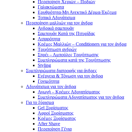
Περιποίηση Χεριών – Ποδιών
Γαλακτώματα
Ερυθρότητα-Μη Ανεκτικό Δέρμα-Έκζεμα
Τοπικό Αδυνάτισμα
Περιποίηση μαλλιών για τον άνδρα
Ανδρικά σαμπουάν
Σαμπουάν Κατά της Πιτυρίδας
Λιπαρότητα
Κρέμες Μαλλιών – Conditioners για τον άνδρα
Τριχόπτωση ανδρών
Σπρέι – Αμπούλες Τριχόπτωσης
Συμπληρώματα κατά της Τριχόπτωσης
Styling
Συμπληρώματα διατροφής για άνδρες
Ενέργεια & Τόνωση για τον άνδρα
Γονιμότητα
Αδυνάτισμα για τον άνδρα
Αγωγή – Κρέμες Αδυνατίσματος
Συμπληρώματα Αδυνατίσματος για τον άνδρα
Για το ξύρισμα
Gel Ξυρίσματος
Αφροί Ξυρίσματος
Κρέμες Ξυρίσματος
After Shave
Περιποίηση Γένια