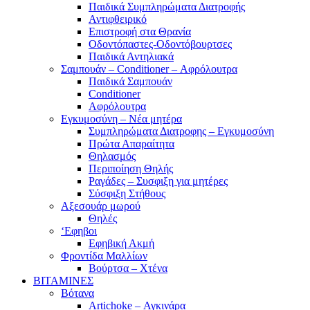
Παιδικά Συμπληρώματα Διατροφής
Αντιφθειρικό
Επιστροφή στα Θρανία
Οδοντόπαστες-Οδοντόβουρτσες
Παιδικά Αντηλιακά
Σαμπουάν – Conditioner – Αφρόλουτρα
Παιδικά Σαμπουάν
Conditioner
Αφρόλουτρα
Εγκυμοσύνη – Νέα μητέρα
Συμπληρώματα Διατροφης – Εγκυμοσύνη
Πρώτα Απαραίτητα
Θηλασμός
Περιποίηση Θηλής
Ραγάδες – Συσφιξη για μητέρες
Σύσφιξη Στήθους
Αξεσουάρ μωρού
Θηλές
‘Εφηβοι
Εφηβική Ακμή
Φροντίδα Μαλλίων
Βούρτσα – Χτένα
ΒΙΤΑΜΙΝΕΣ
Βότανα
Artichoke – Αγκινάρα