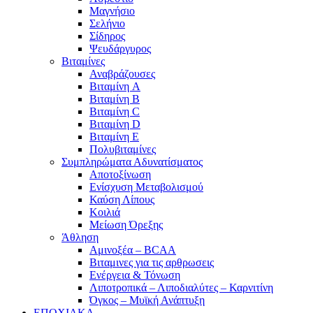
Μαγνήσιο
Σελήνιο
Σίδηρος
Ψευδάργυρος
Βιταμίνες
Αναβράζουσες
Βιταμίνη A
Βιταμίνη B
Βιταμίνη C
Βιταμίνη D
Βιταμίνη E
Πολυβιταμίνες
Συμπληρώματα Αδυνατίσματος
Αποτοξίνωση
Ενίσχυση Μεταβολισμού
Καύση Λίπους
Κοιλιά
Μείωση Όρεξης
Άθληση
Αμινοξέα – BCAA
Βιταμινες για τις αρθρωσεις
Ενέργεια & Τόνωση
Λιποτροπικά – Λιποδιαλύτες – Καρνιτίνη
Όγκος – Μυϊκή Ανάπτυξη
ΕΠΟΧΙΑΚΑ