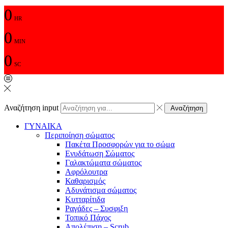
0
HR
0
MIN
0
SC
Αναζήτηση input
Αναζήτηση
ΓΥΝΑΙΚΑ
Περιποίηση σώματος
Πακέτα Προσφορών για το σώμα
Ενυδάτωση Σώματος
Γαλακτώματα σώματος
Αφρόλουτρα
Καθαρισμός
Αδυνάτισμα σώματος
Κυτταρίτιδα
Ραγάδες – Συσφιξη
Τοπικό Πάχος
Απολέπιση – Scrub