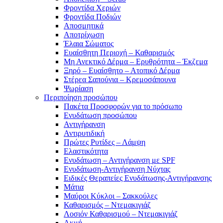
Φροντίδα Χεριών
Φροντίδα Ποδιών
Αποσμητικά
Αποτρίχωση
Έλαια Σώματος
Ευαίσθητη Περιοχή – Καθαρισμός
Μη Ανεκτικό Δέρμα – Ερυθρότητα – Έκζεμα
Ξηρό – Ευαίσθητο – Ατοπικό Δέρμα
Στέρεα Σαπούνια – Κρεμοσάπουνα
Ψωρίαση
Περιποίηση προσώπου
Πακέτα Προσφορών για το πρόσωπο
Ενυδάτωση προσώπου
Αντιγήρανση
Αντιρυτιδική
Πρώτες Ρυτίδες – Λάμψη
Ελαστικότητα
Ενυδάτωση – Αντιγήρανση με SPF
Ενυδάτωση-Αντιγήρανση Νύχτας
Ειδικές Θεραπείες Ενυδάτωσης-Αντιγήρανσης
Μάτια
Μαύροι Κύκλοι – Σακκούλες
Καθαρισμός – Ντεμακιγιάζ
Λοσιόν Καθαρισμού – Ντεμακιγιάζ
Ακμή