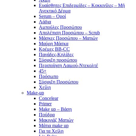
Ευαίσθητες Επιδερμίδες – Κοκκινίλες – Μή
Ανεκτικό Δέρμα
Serum – Οροί
Λάδια
Αμπούλες Προσώπου
Απολέπιση Προσώπου – Scrub
Μάσκες Προσώπου – Ματιών
Μαύρη Μάσκα
Κρέμες BB-CC
Πανάδες-Κηλίδες
Σύσφιξη προσώπου
Περιποίηση Λαιμού-Ντεκολτέ
45+
Πρόσωπο
Σύσφιξη Προσώπου
Χείλη
Make-up
Concelear
Primer
Make up – Βάση
Πούδρα
Μακιγιάζ Ματιών
Μάτια make up
Για τα Χείλη