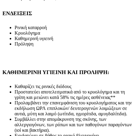
ΕΝΔΕΙΞΕΙΣ
Ρινική καταρροή
Κρυολόγημα
Καθημερινή υγιεινή
Πρόληψη
ΚΑΘΗΜΕΡΙΝΗ ΥΓΙΕΙΝΗ ΚΑΙ ΠΡΟΛΗΨΗ:
Καθαρίζει τις ρινικές διόδους
Προστατεύει αποτελεσματικά από το κρυολόγημα και τη
γρίπη και μειώνει κατά 58% τις ημέρες ασθένειας**
Προλαμβάνει την επανεμφάνιση του κρυολογήματος και την
εκδήλωση ΩΡΛ επιπλοκών/ δευτερογενών λοιμώξεων σε
αυτιά, μύτη και λαιμό (ωτίτιδα, ιγμορίτιδα, αμυγδαλίτιδα).
Συμβάλλει στην απομάκρυνση της σκόνης, των
αλλεργιογόνων, των ρύπων και των παθογόνων παραγόντων
(ιοί και βακτήρια).
Ενυδατώνει σε βάθος το ρινικό βλεννογόνο.