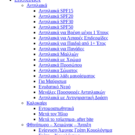
Αντηλιακά
Αντηλιακά SPF15
Αντηλιακά SPF20
Αντηλιακά SPF30
Αντηλιακά SPF50
Αντηλιακά για Βρέφη μέχρι 1 Έτους
Αντηλιακά για Λιπαρές Επιδερμίδες
Αντηλιακά για Παιδιά από 1+ Έτος
Αντηλιακά για Πανάδες
Αντηλιακά Μαλλιών
Αντηλιακά με Χρώμα
Αντηλιακά Προσώπου
Αντηλιακα Σώματος
Αντηλιακό λάδι μαυρίσματος
Για Μαύρισμα
Ενυδατικό Νερό
Μεγάλες Προσφορές Αντιηλιακών
Αντηλιακά με Αντιγηραντική Δράση
Καλοκαίρι
Εντομοαπωθητικά
Μετά τον Ήλιο
Μετά το τσίμπημα- after bite
Φθινόπωρο – Χειμώνας – Άνοιξη
Ενίσχυση Άμυνας Γρίπη Κρυολόγημα