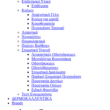
Επιδεσμικό Υλικό
Επιθέματα
Κρέμες
Αναλγητική Γέλη
Κρέμα για μασάζ
Κρυοθεραπεία
Περιποίηση Τατουαζ
Λιπαντικά
Νυχοκόπτες
Προφυλακτικά
Πρώτες Βοήθειες
Στοματική Υγιεινή
Λευκαντικές Οδοντόκρεμες
Μεσοδόντια Βουρτσάκια
Οδοντόκρεμες
Οδοντόβουρτσες
Στοματικά Διαλύματα
Παιδική Στοματική Περιποίηση
Προστασία Δοντίων
Προστασία Ούλων
Ειδική Φροντίδα
Τεστ Εγκυμοσύνης
ΔΕΡΜΟΚΑΛΛΥΝΤΙΚΑ
Brands