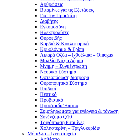
Αρθρώσεις
Βιταμίνες για τις Εξετάσεις
Για Τον Προστάτη
Διαβήτης
Εγκυμοσύνη
Ηλεκτρολύτες
Θυροειδής
Καρδιά & Κυκλοφορικό
Κρυολόγημα & Γρίπη
Λιπαρά Οξέα – Ιχθυέλαια – Omegas
Μαλλία Νύχια Δέρμα
Μνήμη – Συγκέντρωση
Νευρικό Σύστημα
Οστεοπόρωση διατροφη
Ουροποιητικό Σύστημα
Παιδικά
Πεπτικό
Προβιοτικά
Προστασία Ήπατος
Συμπληρωματα για ενέργεια & τόνωση
Συνένζυμο Q10
Τριχόπτωση βιταμίνες
Χοληστερίνη – Τριγλυκερίδια
Μέταλλα – Ιχνοστοιχεία
Ασβέστιο