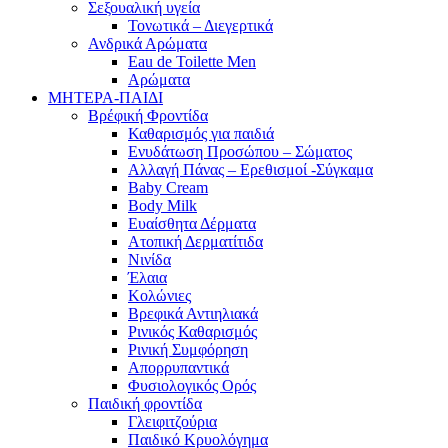
Σεξουαλική υγεία
Τονωτικά – Διεγερτικά
Ανδρικά Αρώματα
Eau de Toilette Men
Αρώματα
ΜΗΤΕΡΑ-ΠΑΙΔΙ
Βρέφική Φροντίδα
Καθαρισμός για παιδιά
Ενυδάτωση Προσώπου – Σώματος
Αλλαγή Πάνας – Ερεθισμοί -Σύγκαμα
Baby Cream
Body Milk
Ευαίσθητα Δέρματα
Ατοπική Δερματίτιδα
Νινίδα
Έλαια
Κολώνιες
Βρεφικά Αντιηλιακά
Ρινικός Καθαρισμός
Ρινική Συμφόρηση
Απορρυπαντικά
Φυσιολογικός Ορός
Παιδική φροντίδα
Γλειφιτζούρια
Παιδικό Κρυολόγημα