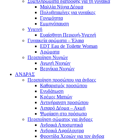
Συμπληρώματα διατροφής για τη γυναίκα
Μαλλία Νύχια Δέρμα
Πολυβιταμίνες για γυναίκες
Γονιμότητα
Εμμηνόπαυση
Υγιεινή
Ευαίσθητη Περιοχή-Υγιεινή
Γυναικεία αρώματα – Έλαια
EDT Eau de Toilette Woman
Αρώματα
Περιποίηση Νυχιών
Αγωγή Νυχιών
Βερνίκια Νυχιών
ΑΝΔΡΑΣ
Περιποίηση προσώπου για άνδρες
Καθαρισμός προσώπου
Ενυδάτωση
Κρέμες Ματιών
Αντιγήρανση προσώπου
Λιπαρό Δέρμα – Ακμή
Ψωρίαση στο πρόσωπο
Περιποίηση σώματος για άνδρες
Ανδρικά Αποσμητικά
Ανδρικά Αφρόλουτρα
Φροντίδα Χεριών για τον άνδρα