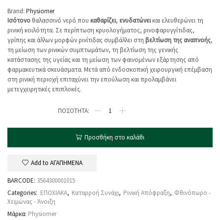
Brand:
Physiomer
Ισότονο
θαλασσινό νερό που
καθαρίζει
,
ενυδατώνει
και ελευθερώνει τη
ρινική κοιλότητα. Σε περίπτωση κρυολογήματος, ρινοφαρυγγίτιδας,
γρίπης και άλλων μορφών ρινίτιδας συμβάλλει στη
βελτίωση της αναπνοής
,
τη μείωση των ρινικών συμπτωμάτων, τη βελτίωση της γενικής
κατάστασης της υγείας και τη μείωση των φαινομένων εξάρτησης από
φαρμακευτικά σκευάσματα. Μετά από ενδοσκοπική χειρουργική επέμβαση
στη ρινική περιοχή επιταχύνει την επούλωση και προλαμβάνει
μετεγχειρητικές επιπλοκές.
Προσθήκη στο καλάθι
Add to ΑΓΑΠΗΜΕΝΑ
BARCODE:
3564300001015
Categories:
ΕΠΟΧΙΑΚΑ
,
Καταρροή Συνάχι
,
Ρινική Απόφραξη
,
Φθινόπωρο -
Χειμώνας - Άνοιξη
Μάρκα:
Physiomer