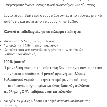
υπερτερούν έναντι ενός απλού αλατούχου διαλύματος.
Συνίσταται ιδιαίτερα στους πάσχοντες από χρόνιες ρινικές
παθήσεις και μετά από χειρουργική επέμβαση.
Κλινικά αποδεδειγμένη αποτελεσματικότητα:
Μειώνει κατά 58% τις ημέρες ασθένειας
Περιορίζει κατά 73% τη χρήση φαρμάκων
Ελαττώνει κατά 70% τον κίνδυνο εμφάνισης ΩΡΛ επιπλοκών
(ωτίτιδα,βρογχίτιδα,κ.ά)
​100% φυσικό!
Η μοναδική φυσική του σύσταση δεν περιέχει συντηρητικά
και χημικά πρόσθετα. Η
ρινική υγιεινή με πλύσεις
θαλασσινού νερού
συστήνεται ομόφωνα από τους
επιστήμονες παγκοσμίως ως ένας
βασικός πυλώνας
πρόληψης ΩΡΛ παθήσεων και επιπλοκών.
Καθαρίζει τις ρινικές διόδους και βοηθά στην αποκατάσταση της
αναπνοής.