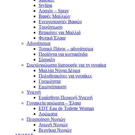
Styling
Λοσιόν – Spray
Βαφές Μαλλιών
Ενεργοποιητές Βαφών
Τριχόπτωση
Βιταμίνες για Μαλλιά
Φυτικά Έλαια
Αδυνάτισμα
Τοπικό Πάχος – αδυνάτισμα
Προϊόντα για κυτταρίτιδα
Σύσφιξη
Συμπληρώματα διατροφής για τη γυναίκα
Μαλλία Νύχια Δέρμα
Πολυβιταμίνες για γυναίκες
Γονιμότητα
Εμμηνόπαυση
Υγιεινή
Ευαίσθητη Περιοχή-Υγιεινή
Γυναικεία αρώματα – Έλαια
EDT Eau de Toilette Woman
Αρώματα
Περιποίηση Νυχιών
Αγωγή Νυχιών
Βερνίκια Νυχιών