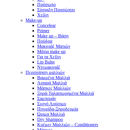
Πρόσωπο
Σύσφιξη Προσώπου
Χείλη
Make-up
Concelear
Primer
Make up – Βάση
Πούδρα
Μακιγιάζ Ματιών
Μάτια make up
Για τα Χείλη
Lip Balm
Ντεμακιγιάζ
Περιποίηση μαλλιών
Βαμμένα Μαλλιά
Λιπαρά Μαλλιά
Μάσκες Μαλλιών
Ξηρά-Ταλαιπωρημένα Μαλλιά
Σαμπουάν
Συχνό Λούσιμο
Πιτυρίδα-Ξηροδερμία
Ώριμα Μαλλιά
Dry Shampoo
Κρέμες Μαλλιών – Conditioners
Μάσκες