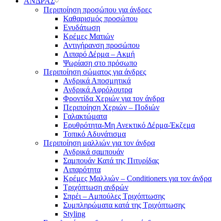
ΑΝΔΡΑΣ
Περιποίηση προσώπου για άνδρες
Καθαρισμός προσώπου
Ενυδάτωση
Κρέμες Ματιών
Αντιγήρανση προσώπου
Λιπαρό Δέρμα – Ακμή
Ψωρίαση στο πρόσωπο
Περιποίηση σώματος για άνδρες
Ανδρικά Αποσμητικά
Ανδρικά Αφρόλουτρα
Φροντίδα Χεριών για τον άνδρα
Περιποίηση Χεριών – Ποδιών
Γαλακτώματα
Ερυθρότητα-Μη Ανεκτικό Δέρμα-Έκζεμα
Τοπικό Αδυνάτισμα
Περιποίηση μαλλιών για τον άνδρα
Ανδρικά σαμπουάν
Σαμπουάν Κατά της Πιτυρίδας
Λιπαρότητα
Κρέμες Μαλλιών – Conditioners για τον άνδρα
Τριχόπτωση ανδρών
Σπρέι – Αμπούλες Τριχόπτωσης
Συμπληρώματα κατά της Τριχόπτωσης
Styling