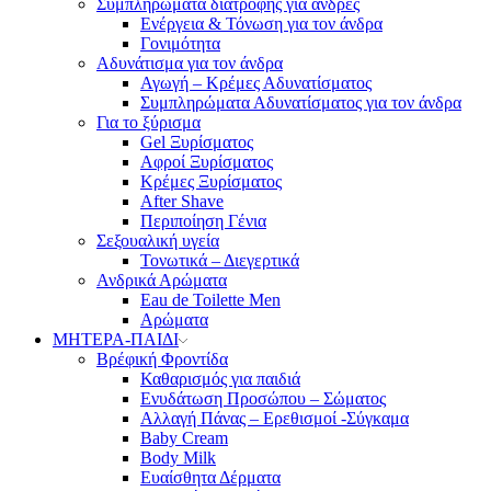
Συμπληρώματα διατροφής για άνδρες
Ενέργεια & Τόνωση για τον άνδρα
Γονιμότητα
Αδυνάτισμα για τον άνδρα
Αγωγή – Κρέμες Αδυνατίσματος
Συμπληρώματα Αδυνατίσματος για τον άνδρα
Για το ξύρισμα
Gel Ξυρίσματος
Αφροί Ξυρίσματος
Κρέμες Ξυρίσματος
After Shave
Περιποίηση Γένια
Σεξουαλική υγεία
Τονωτικά – Διεγερτικά
Ανδρικά Αρώματα
Eau de Toilette Men
Αρώματα
ΜΗΤΕΡΑ-ΠΑΙΔΙ
Βρέφική Φροντίδα
Καθαρισμός για παιδιά
Ενυδάτωση Προσώπου – Σώματος
Αλλαγή Πάνας – Ερεθισμοί -Σύγκαμα
Baby Cream
Body Milk
Ευαίσθητα Δέρματα