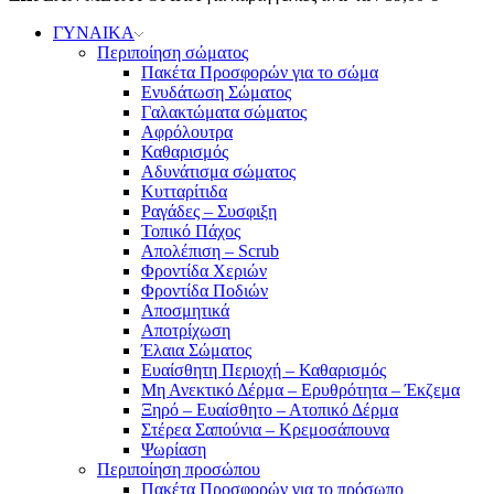
ΓΥΝΑΙΚΑ
Περιποίηση σώματος
Πακέτα Προσφορών για το σώμα
Ενυδάτωση Σώματος
Γαλακτώματα σώματος
Αφρόλουτρα
Καθαρισμός
Αδυνάτισμα σώματος
Κυτταρίτιδα
Ραγάδες – Συσφιξη
Τοπικό Πάχος
Απολέπιση – Scrub
Φροντίδα Χεριών
Φροντίδα Ποδιών
Αποσμητικά
Αποτρίχωση
Έλαια Σώματος
Ευαίσθητη Περιοχή – Καθαρισμός
Μη Ανεκτικό Δέρμα – Ερυθρότητα – Έκζεμα
Ξηρό – Ευαίσθητο – Ατοπικό Δέρμα
Στέρεα Σαπούνια – Κρεμοσάπουνα
Ψωρίαση
Περιποίηση προσώπου
Πακέτα Προσφορών για το πρόσωπο