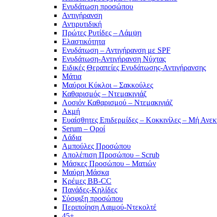
Ενυδάτωση προσώπου
Αντιγήρανση
Αντιρυτιδική
Πρώτες Ρυτίδες – Λάμψη
Ελαστικότητα
Ενυδάτωση – Αντιγήρανση με SPF
Ενυδάτωση-Αντιγήρανση Νύχτας
Ειδικές Θεραπείες Ενυδάτωσης-Αντιγήρανσης
Μάτια
Μαύροι Κύκλοι – Σακκούλες
Καθαρισμός – Ντεμακιγιάζ
Λοσιόν Καθαρισμού – Ντεμακιγιάζ
Ακμή
Ευαίσθητες Επιδερμίδες – Κοκκινίλες – Μή Ανεκ
Serum – Οροί
Λάδια
Αμπούλες Προσώπου
Απολέπιση Προσώπου – Scrub
Μάσκες Προσώπου – Ματιών
Μαύρη Μάσκα
Κρέμες BB-CC
Πανάδες-Κηλίδες
Σύσφιξη προσώπου
Περιποίηση Λαιμού-Ντεκολτέ
45+