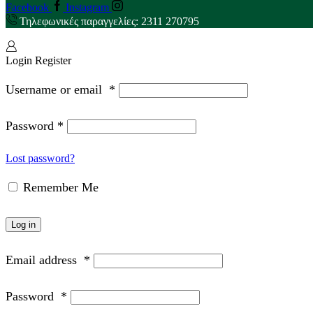
Facebook
Instagram
Τηλεφωνικές παραγγελίες: 2311 270795
Login
Register
Username or email
*
Password
*
Lost password?
Remember Me
Log in
Email address
*
Password
*