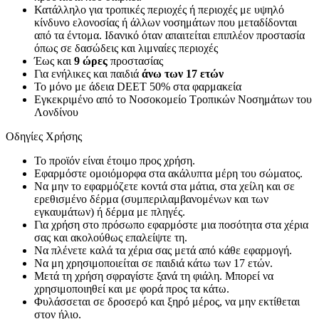
Κατάλληλο για τροπικές περιοχές ή περιοχές με υψηλό
κίνδυνο ελονοσίας ή άλλων νοσημάτων που μεταδίδονται
από τα έντομα. Ιδανικό όταν απαιτείται επιπλέον προστασία
όπως σε δασώδεις και λιμναίες περιοχές
Έως και
9 ώρες
προστασίας
Για ενήλικες και παιδιά
άνω των
17 ετών
Το μόνο με άδεια DEET 50% στα φαρμακεία
Εγκεκριμένο από το Νοσοκομείο Τροπικών Νοσημάτων του
Λονδίνου
Οδηγίες Χρήσης
Το προϊόν είναι έτοιμο προς χρήση.
Εφαρμόστε ομοιόμορφα στα ακάλυπτα μέρη του σώματος.
Να μην το εφαρμόζετε κοντά στα μάτια, στα χείλη και σε
ερεθισμένο δέρμα (συμπεριλαμβανομένων και των
εγκαυμάτων) ή δέρμα με πληγές.
Για χρήση στο πρόσωπο εφαρμόστε μια ποσότητα στα χέρια
σας και ακολούθως επαλείψτε τη.
Να πλένετε καλά τα χέρια σας μετά από κάθε εφαρμογή.
Να μη χρησιμοποιείται σε παιδιά κάτω των 17 ετών.
Μετά τη χρήση σφραγίστε ξανά τη φιάλη. Μπορεί να
χρησιμοποιηθεί και με φορά προς τα κάτω.
Φυλάσσεται σε δροσερό και ξηρό μέρος, να μην εκτίθεται
στον ήλιο.