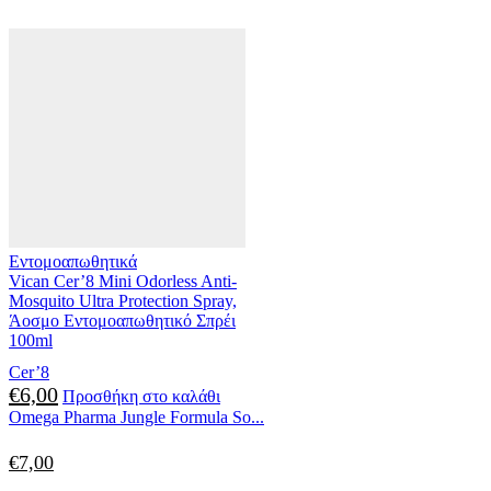
Εντομοαπωθητικά
Vican Cer’8 Mini Odorless Anti-
Mosquito Ultra Protection Spray,
Άοσμο Εντομοαπωθητικό Σπρέι
100ml
Cer’8
€
6,00
Προσθήκη στο καλάθι
Omega Pharma Jungle Formula So...
€
7,00