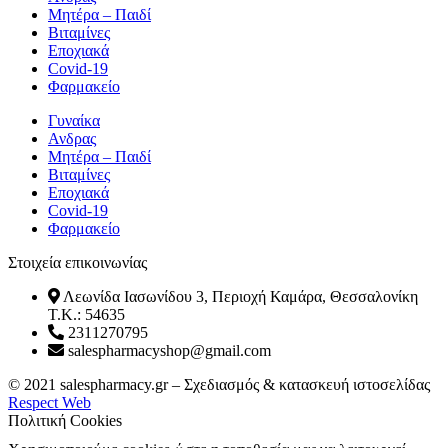
Μητέρα – Παιδί
Βιταμίνες
Εποχιακά
Covid-19
Φαρμακείο
Γυναίκα
Ανδρας
Μητέρα – Παιδί
Βιταμίνες
Εποχιακά
Covid-19
Φαρμακείο
Στοιχεία επικοινωνίας
Λεωνίδα Ιασωνίδου 3, Περιοχή Καμάρα, Θεσσαλονίκη
T.K.: 54635
2311270795
salespharmacyshop@gmail.com
Facebook
Instagram
© 2021 salespharmacy.gr – Σχεδιασμός & κατασκευή ιστοσελίδας
Respect Web
Πολιτική Cookies