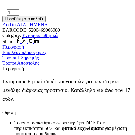
Omega
Pharma
Προσθήκη στο καλάθι
Jungle
Add to ΑΓΑΠΗΜΕΝΑ
Formula
BARCODE:
5206469006989
Maximum
Category:
Εντομοαπωθητικά
Original
Facebook
Twitter
Tumblr
Linkedin
Share:
Εντομοαπωθητική
Περιγραφή
Λοσιόν
Επιπλέον πληροφορίες
σε
Τρόποι Πληρωμής
Spray
Τρόποι Αποστολής
με
Περιγραφή
IRF
4
Εντομοαπωθητικό σπρέι κουνουπιών για μέγιστη και
75ml
ποσότητα
μεγάλης διάρκειας προστασία. Κατάλληλο για άνω των 17
ετών.
Οφέλη
Το εντομοαπωθητικό σπρέι περιέχει
DEET
σε
περιεκτικότητα 50% και
φυτικά εκχυλίσματα
για μέγιστη
προστασία που διαρκεί.