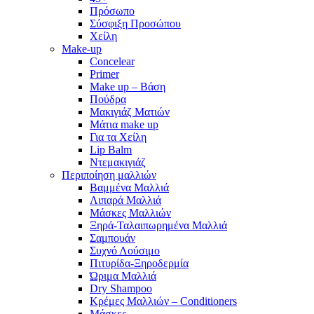
Πρόσωπο
Σύσφιξη Προσώπου
Χείλη
Make-up
Concelear
Primer
Make up – Βάση
Πούδρα
Μακιγιάζ Ματιών
Μάτια make up
Για τα Χείλη
Lip Balm
Ντεμακιγιάζ
Περιποίηση μαλλιών
Βαμμένα Μαλλιά
Λιπαρά Μαλλιά
Μάσκες Μαλλιών
Ξηρά-Ταλαιπωρημένα Μαλλιά
Σαμπουάν
Συχνό Λούσιμο
Πιτυρίδα-Ξηροδερμία
Ώριμα Μαλλιά
Dry Shampoo
Κρέμες Μαλλιών – Conditioners
Μάσκες