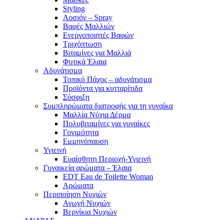
Styling
Λοσιόν – Spray
Βαφές Μαλλιών
Ενεργοποιητές Βαφών
Τριχόπτωση
Βιταμίνες για Μαλλιά
Φυτικά Έλαια
Αδυνάτισμα
Τοπικό Πάχος – αδυνάτισμα
Προϊόντα για κυτταρίτιδα
Σύσφιξη
Συμπληρώματα διατροφής για τη γυναίκα
Μαλλία Νύχια Δέρμα
Πολυβιταμίνες για γυναίκες
Γονιμότητα
Εμμηνόπαυση
Υγιεινή
Ευαίσθητη Περιοχή-Υγιεινή
Γυναικεία αρώματα – Έλαια
EDT Eau de Toilette Woman
Αρώματα
Περιποίηση Νυχιών
Αγωγή Νυχιών
Βερνίκια Νυχιών