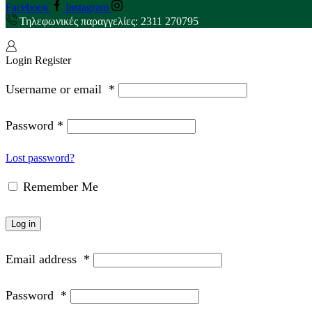
Facebook
Instagram
Τηλεφωνικές παραγγελίες: 2311 270795
Login
Register
Username or email
*
Password
*
Lost password?
Remember Me
Log in
Email address
*
Password
*