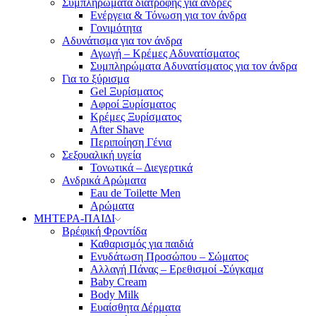
Συμπληρώματα διατροφής για άνδρες
Ενέργεια & Τόνωση για τον άνδρα
Γονιμότητα
Αδυνάτισμα για τον άνδρα
Αγωγή – Κρέμες Αδυνατίσματος
Συμπληρώματα Αδυνατίσματος για τον άνδρα
Για το ξύρισμα
Gel Ξυρίσματος
Αφροί Ξυρίσματος
Κρέμες Ξυρίσματος
After Shave
Περιποίηση Γένια
Σεξουαλική υγεία
Τονωτικά – Διεγερτικά
Ανδρικά Αρώματα
Eau de Toilette Men
Αρώματα
ΜΗΤΕΡΑ-ΠΑΙΔΙ
Βρέφική Φροντίδα
Καθαρισμός για παιδιά
Ενυδάτωση Προσώπου – Σώματος
Αλλαγή Πάνας – Ερεθισμοί -Σύγκαμα
Baby Cream
Body Milk
Ευαίσθητα Δέρματα