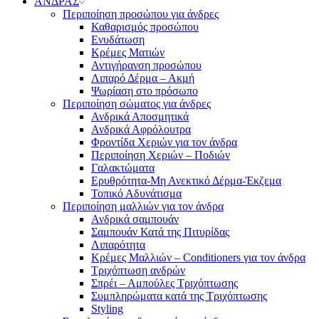
ΑΝΔΡΑΣ
Περιποίηση προσώπου για άνδρες
Καθαρισμός προσώπου
Ενυδάτωση
Κρέμες Ματιών
Αντιγήρανση προσώπου
Λιπαρό Δέρμα – Ακμή
Ψωρίαση στο πρόσωπο
Περιποίηση σώματος για άνδρες
Ανδρικά Αποσμητικά
Ανδρικά Αφρόλουτρα
Φροντίδα Χεριών για τον άνδρα
Περιποίηση Χεριών – Ποδιών
Γαλακτώματα
Ερυθρότητα-Μη Ανεκτικό Δέρμα-Έκζεμα
Τοπικό Αδυνάτισμα
Περιποίηση μαλλιών για τον άνδρα
Ανδρικά σαμπουάν
Σαμπουάν Κατά της Πιτυρίδας
Λιπαρότητα
Κρέμες Μαλλιών – Conditioners για τον άνδρα
Τριχόπτωση ανδρών
Σπρέι – Αμπούλες Τριχόπτωσης
Συμπληρώματα κατά της Τριχόπτωσης
Styling