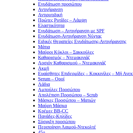
Ενυδάτωση προσώπου
Αντιγήρανση
Αντιρυτιδική
Πρώτες Ρυτίδες – Λάμψη
Ελαστικότητα
Ενυδάτωση – Αντιγήρανση με SPF
Ενυδάτωση-Αντιγήρανση Νύχτας
Ειδικές Θεραπείες Ενυδάτωσης-Αντιγήρανσης
Μάτια
Μαύροι Κύκλοι – Σακκούλες
Καθαρισμός – Ντεμακιγιάζ
Λοσιόν Καθαρισμού – Ντεμακιγιάζ
Ακμή
Ευαίσθητες Επιδερμίδες – Κοκκινίλες – Μή Ανεκ
Serum – Οροί
Λάδια
Αμπούλες Προσώπου
Απολέπιση Προσώπου – Scrub
Μάσκες Προσώπου – Ματιών
Μαύρη Μάσκα
Κρέμες BB-CC
Πανάδες-Κηλίδες
Σύσφιξη προσώπου
Περιποίηση Λαιμού-Ντεκολτέ
45+