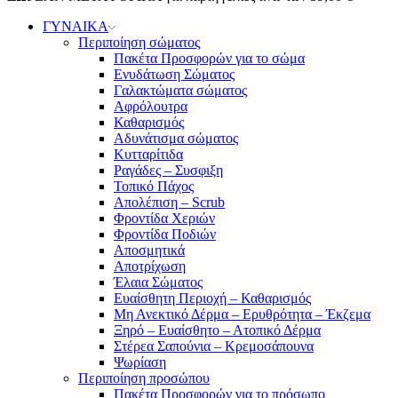
ΓΥΝΑΙΚΑ
Περιποίηση σώματος
Πακέτα Προσφορών για το σώμα
Ενυδάτωση Σώματος
Γαλακτώματα σώματος
Αφρόλουτρα
Καθαρισμός
Αδυνάτισμα σώματος
Κυτταρίτιδα
Ραγάδες – Συσφιξη
Τοπικό Πάχος
Απολέπιση – Scrub
Φροντίδα Χεριών
Φροντίδα Ποδιών
Αποσμητικά
Αποτρίχωση
Έλαια Σώματος
Ευαίσθητη Περιοχή – Καθαρισμός
Μη Ανεκτικό Δέρμα – Ερυθρότητα – Έκζεμα
Ξηρό – Ευαίσθητο – Ατοπικό Δέρμα
Στέρεα Σαπούνια – Κρεμοσάπουνα
Ψωρίαση
Περιποίηση προσώπου
Πακέτα Προσφορών για το πρόσωπο