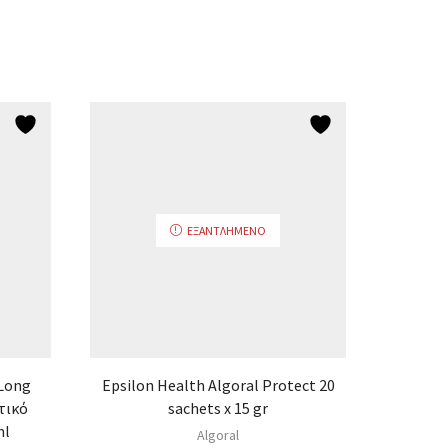
ΕΞΑΝΤΛΗΜΈΝΟ
 Long
Epsilon Health Algoral Protect 20
Bifol
τικό
sachets x 15 gr
ml
Algoral