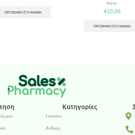
Durex
€
10,00
ΠΡΟΣΘΉΚΗ ΣΤΟ ΚΑΛΆΘΙ
ΠΡΟΣΘΉΚΗ ΣΤΟ ΚΑΛΆΘΙ
τηση
Κατηγορίες
ός μου
Γυναίκα
νία
Ανδρας