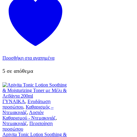
Προσθήκη στα αγαπημένα
5 σε απόθεμα
ΓΥΝΑΙΚΑ
,
Ενυδάτωση
προσώπου
,
Καθαρισμός –
Ντεμακιγιάζ
,
Λοσιόν
Καθαρισμού - Ντεμακιγιάζ
,
Ντεμακιγιάζ
,
Περιποίηση
προσώπου
Apivita Tonic Lotion Soothing &