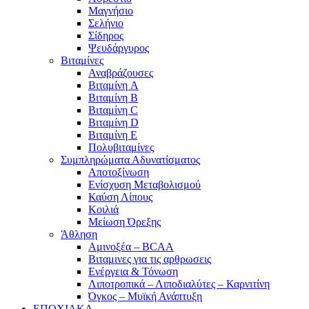
Μαγνήσιο
Σελήνιο
Σίδηρος
Ψευδάργυρος
Βιταμίνες
Αναβράζουσες
Βιταμίνη A
Βιταμίνη B
Βιταμίνη C
Βιταμίνη D
Βιταμίνη E
Πολυβιταμίνες
Συμπληρώματα Αδυνατίσματος
Αποτοξίνωση
Ενίσχυση Μεταβολισμού
Καύση Λίπους
Κοιλιά
Μείωση Όρεξης
Άθληση
Αμινοξέα – BCAA
Βιταμινες για τις αρθρωσεις
Ενέργεια & Τόνωση
Λιποτροπικά – Λιποδιαλύτες – Καρνιτίνη
Όγκος – Μυϊκή Ανάπτυξη
ΕΠΟΧΙΑΚΑ