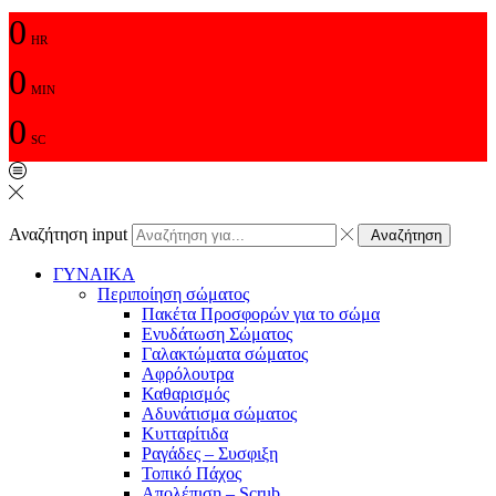
0
HR
0
MIN
0
SC
Αναζήτηση input
Αναζήτηση
ΓΥΝΑΙΚΑ
Περιποίηση σώματος
Πακέτα Προσφορών για το σώμα
Ενυδάτωση Σώματος
Γαλακτώματα σώματος
Αφρόλουτρα
Καθαρισμός
Αδυνάτισμα σώματος
Κυτταρίτιδα
Ραγάδες – Συσφιξη
Τοπικό Πάχος
Απολέπιση – Scrub