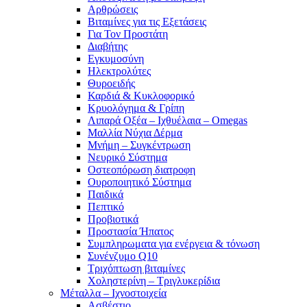
Αρθρώσεις
Βιταμίνες για τις Εξετάσεις
Για Τον Προστάτη
Διαβήτης
Εγκυμοσύνη
Ηλεκτρολύτες
Θυροειδής
Καρδιά & Κυκλοφορικό
Κρυολόγημα & Γρίπη
Λιπαρά Οξέα – Ιχθυέλαια – Omegas
Μαλλία Νύχια Δέρμα
Μνήμη – Συγκέντρωση
Νευρικό Σύστημα
Οστεοπόρωση διατροφη
Ουροποιητικό Σύστημα
Παιδικά
Πεπτικό
Προβιοτικά
Προστασία Ήπατος
Συμπληρωματα για ενέργεια & τόνωση
Συνένζυμο Q10
Τριχόπτωση βιταμίνες
Χοληστερίνη – Τριγλυκερίδια
Μέταλλα – Ιχνοστοιχεία
Ασβέστιο