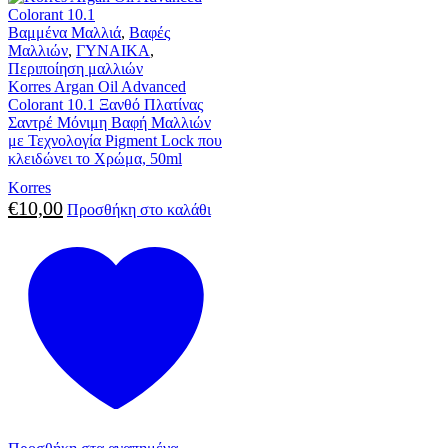
Βαμμένα Μαλλιά
,
Βαφές
Μαλλιών
,
ΓΥΝΑΙΚΑ
,
Περιποίηση μαλλιών
Korres Argan Oil Advanced
Colorant 10.1 Ξανθό Πλατίνας
Σαντρέ Μόνιμη Βαφή Μαλλιών
με Τεχνολογία Pigment Lock που
κλειδώνει το Χρώμα, 50ml
Korres
€
10,00
Προσθήκη στο καλάθι