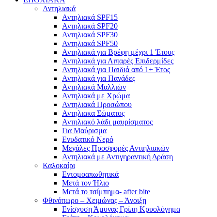
Αντηλιακά
Αντηλιακά SPF15
Αντηλιακά SPF20
Αντηλιακά SPF30
Αντηλιακά SPF50
Αντηλιακά για Βρέφη μέχρι 1 Έτους
Αντηλιακά για Λιπαρές Επιδερμίδες
Αντηλιακά για Παιδιά από 1+ Έτος
Αντηλιακά για Πανάδες
Αντηλιακά Μαλλιών
Αντηλιακά με Χρώμα
Αντηλιακά Προσώπου
Αντηλιακα Σώματος
Αντηλιακό λάδι μαυρίσματος
Για Μαύρισμα
Ενυδατικό Νερό
Μεγάλες Προσφορές Αντιηλιακών
Αντηλιακά με Αντιγηραντική Δράση
Καλοκαίρι
Εντομοαπωθητικά
Μετά τον Ήλιο
Μετά το τσίμπημα- after bite
Φθινόπωρο – Χειμώνας – Άνοιξη
Ενίσχυση Άμυνας Γρίπη Κρυολόγημα