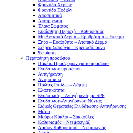
Φροντίδα Χεριών
Φροντίδα Ποδιών
Αποσμητικά
Αποτρίχωση
Έλαια Σώματος
Ευαίσθητη Περιοχή – Καθαρισμός
Μη Ανεκτικό Δέρμα – Ερυθρότητα – Έκζεμα
Ξηρό – Ευαίσθητο – Ατοπικό Δέρμα
Στέρεα Σαπούνια – Κρεμοσάπουνα
Ψωρίαση
Περιποίηση προσώπου
Πακέτα Προσφορών για το πρόσωπο
Ενυδάτωση προσώπου
Αντιγήρανση
Αντιρυτιδική
Πρώτες Ρυτίδες – Λάμψη
Ελαστικότητα
Ενυδάτωση – Αντιγήρανση με SPF
Ενυδάτωση-Αντιγήρανση Νύχτας
Ειδικές Θεραπείες Ενυδάτωσης-Αντιγήρανσης
Μάτια
Μαύροι Κύκλοι – Σακκούλες
Καθαρισμός – Ντεμακιγιάζ
Λοσιόν Καθαρισμού – Ντεμακιγιάζ
Ακμή