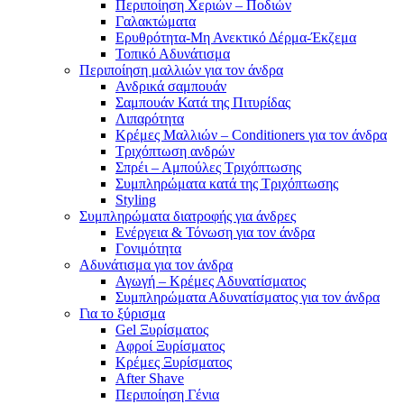
Περιποίηση Χεριών – Ποδιών
Γαλακτώματα
Ερυθρότητα-Μη Ανεκτικό Δέρμα-Έκζεμα
Τοπικό Αδυνάτισμα
Περιποίηση μαλλιών για τον άνδρα
Ανδρικά σαμπουάν
Σαμπουάν Κατά της Πιτυρίδας
Λιπαρότητα
Κρέμες Μαλλιών – Conditioners για τον άνδρα
Τριχόπτωση ανδρών
Σπρέι – Αμπούλες Τριχόπτωσης
Συμπληρώματα κατά της Τριχόπτωσης
Styling
Συμπληρώματα διατροφής για άνδρες
Ενέργεια & Τόνωση για τον άνδρα
Γονιμότητα
Αδυνάτισμα για τον άνδρα
Αγωγή – Κρέμες Αδυνατίσματος
Συμπληρώματα Αδυνατίσματος για τον άνδρα
Για το ξύρισμα
Gel Ξυρίσματος
Αφροί Ξυρίσματος
Κρέμες Ξυρίσματος
After Shave
Περιποίηση Γένια