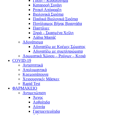
Γρίπη – Κρυολόγημα
Καταρροή Συνάχι
Ρινική Απόφραξη
Βιολογικά Σιρόπια
Παιδικά Βιολογικά Σιρόπια
Πονόλαιμος Βήχας Βραχνάδα
Παστίλιες
Ξηρά – Σκασμένα Χείλη
Λάδια Μασάζ
Αδυνάτισμα
Αδυνατίζω με Κρέμες Σώματος
Αδυνατίζω με συμπληρώματα
Αρωματικά Χώρου – Ρούχων – Κεριά
COVID-19
Αντισηπτικά
Απολυμαντικά
Κρεμοσάπουνα
Χειρουργικές Μάσκες
Rapid Test
ΦΑΡΜΑΚΕΙΟ
Αντιμετώπιση
Άγχος
Αρθρίτιδα
Αϋπνία
Γαστρεντερίτιδα