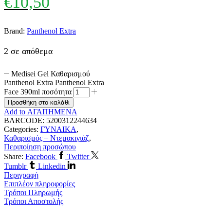
€
10,50
Brand:
Panthenol Extra
2 σε απόθεμα
Medisei Gel Καθαρισμού
Panthenol Extra Panthenol Extra
Face 390ml ποσότητα
Προσθήκη στο καλάθι
Add to ΑΓΑΠΗΜΕΝΑ
BARCODE:
5200312244634
Categories:
ΓΥΝΑΙΚΑ
,
Καθαρισμός – Ντεμακιγιάζ
,
Περιποίηση προσώπου
Share:
Facebook
Twitter
Tumblr
Linkedin
Περιγραφή
Επιπλέον πληροφορίες
Τρόποι Πληρωμής
Τρόποι Αποστολής