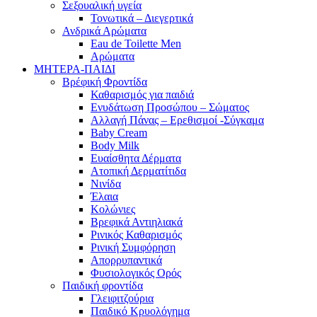
Σεξουαλική υγεία
Τονωτικά – Διεγερτικά
Ανδρικά Αρώματα
Eau de Toilette Men
Αρώματα
ΜΗΤΕΡΑ-ΠΑΙΔΙ
Βρέφική Φροντίδα
Καθαρισμός για παιδιά
Ενυδάτωση Προσώπου – Σώματος
Αλλαγή Πάνας – Ερεθισμοί -Σύγκαμα
Baby Cream
Body Milk
Ευαίσθητα Δέρματα
Ατοπική Δερματίτιδα
Νινίδα
Έλαια
Κολώνιες
Βρεφικά Αντιηλιακά
Ρινικός Καθαρισμός
Ρινική Συμφόρηση
Απορρυπαντικά
Φυσιολογικός Ορός
Παιδική φροντίδα
Γλειφιτζούρια
Παιδικό Κρυολόγημα