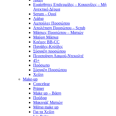
Ευαίσθητες Επιδερμίδες – Κοκκινίλες – Μή
Ανεκτικό Δέρμα
Serum – Οροί
Λάδια
Αμπούλες Προσώπου
Απολέπιση Προσώπου – Scrub
Μάσκες Προσώπου – Ματιών
Μαύρη Μάσκα
Κρέμες BB-CC
Πανάδες-Κηλίδες
Σύσφιξη προσώπου
Περιποίηση Λαιμού-Ντεκολτέ
45+
Πρόσωπο
Σύσφιξη Προσώπου
Χείλη
Make-up
Concelear
Primer
Make up – Βάση
Πούδρα
Μακιγιάζ Ματιών
Μάτια make up
Για τα Χείλη