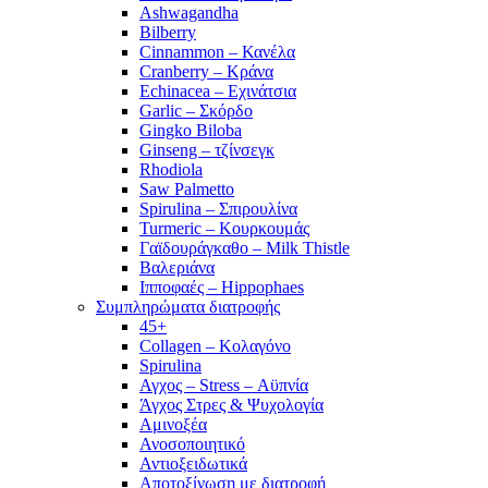
Ashwagandha
Bilberry
Cinnammon – Κανέλα
Cranberry – Κράνα
Echinacea – Εχινάτσια
Garlic – Σκόρδο
Gingko Biloba
Ginseng – τζίνσεγκ
Rhodiola
Saw Palmetto
Spirulina – Σπιρουλίνα
Turmeric – Κουρκουμάς
Γαϊδουράγκαθο – Milk Thistle
Βαλεριάνα
Ιπποφαές – Hippophaes
Συμπληρώματα διατροφής
45+
Collagen – Κολαγόνο
Spirulina
Αγχος – Stress – Αϋπνία
Άγχος Στρες & Ψυχολογία
Αμινοξέα
Ανοσοποιητικό
Αντιοξειδωτικά
Αποτοξίνωση με διατροφή