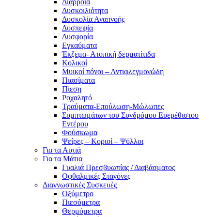
Διάρροια
Δυσκοιλιότητα
Δυσκολία Αναπνοής
Δυσπεψία
Δυσφορία
Εγκαύματα
Έκζεμα- Ατοπική δερματίτιδα
Κολικοί
Μυικοί πόνοι – Αντιφλεγμονώδη
Πιασίματα
Πίεση
Ροχαλητό
Τραύματα-Επούλωση-Μώλωπες
Συμπτωμάτων του Συνδρόμου Ευερέθιστου
Εντέρου
Φούσκωμα
Ψείρες – Κοριοί – Ψύλλοι
Για τα Αυτιά
Για τα Μάτια
Γυαλιά Πρεσβυωπίας / Διαβάσματος
Οφθαλμικές Σταγόνες
Διαγνωστικές Συσκευές
Οξύμετρο
Πιεσόμετρα
Θερμόμετρα