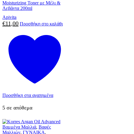
Moisturizing Toner με Μέλι &
Λεβάντα 200ml
Apivita
€
11,00
Προσθήκη στο καλάθι
Προσθήκη στα αγαπημένα
5 σε απόθεμα
Βαμμένα Μαλλιά
,
Βαφές
Μαλλιών
,
ΓΥΝΑΙΚΑ
,