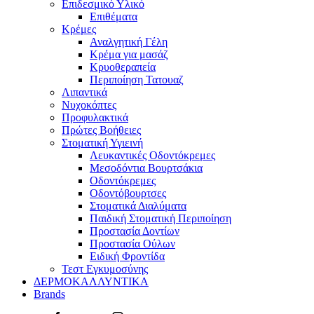
Επιδεσμικό Υλικό
Επιθέματα
Κρέμες
Αναλγητική Γέλη
Κρέμα για μασάζ
Κρυοθεραπεία
Περιποίηση Τατουαζ
Λιπαντικά
Νυχοκόπτες
Προφυλακτικά
Πρώτες Βοήθειες
Στοματική Υγιεινή
Λευκαντικές Οδοντόκρεμες
Μεσοδόντια Βουρτσάκια
Οδοντόκρεμες
Οδοντόβουρτσες
Στοματικά Διαλύματα
Παιδική Στοματική Περιποίηση
Προστασία Δοντίων
Προστασία Ούλων
Ειδική Φροντίδα
Τεστ Εγκυμοσύνης
ΔΕΡΜΟΚΑΛΛΥΝΤΙΚΑ
Brands