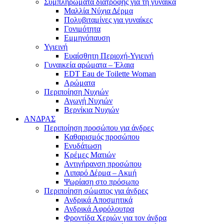
Συμπληρώματα διατροφής για τη γυναίκα
Μαλλία Νύχια Δέρμα
Πολυβιταμίνες για γυναίκες
Γονιμότητα
Εμμηνόπαυση
Υγιεινή
Ευαίσθητη Περιοχή-Υγιεινή
Γυναικεία αρώματα – Έλαια
EDT Eau de Toilette Woman
Αρώματα
Περιποίηση Νυχιών
Αγωγή Νυχιών
Βερνίκια Νυχιών
ΑΝΔΡΑΣ
Περιποίηση προσώπου για άνδρες
Καθαρισμός προσώπου
Ενυδάτωση
Κρέμες Ματιών
Αντιγήρανση προσώπου
Λιπαρό Δέρμα – Ακμή
Ψωρίαση στο πρόσωπο
Περιποίηση σώματος για άνδρες
Ανδρικά Αποσμητικά
Ανδρικά Αφρόλουτρα
Φροντίδα Χεριών για τον άνδρα