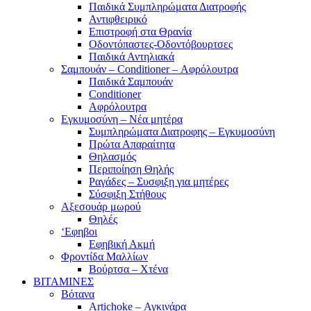
Παιδικά Συμπληρώματα Διατροφής
Αντιφθειρικό
Επιστροφή στα Θρανία
Οδοντόπαστες-Οδοντόβουρτσες
Παιδικά Αντηλιακά
Σαμπουάν – Conditioner – Αφρόλουτρα
Παιδικά Σαμπουάν
Conditioner
Αφρόλουτρα
Εγκυμοσύνη – Νέα μητέρα
Συμπληρώματα Διατροφης – Εγκυμοσύνη
Πρώτα Απαραίτητα
Θηλασμός
Περιποίηση Θηλής
Ραγάδες – Συσφιξη για μητέρες
Σύσφιξη Στήθους
Αξεσουάρ μωρού
Θηλές
‘Εφηβοι
Εφηβική Ακμή
Φροντίδα Μαλλίων
Βούρτσα – Χτένα
ΒΙΤΑΜΙΝΕΣ
Βότανα
Artichoke – Αγκινάρα