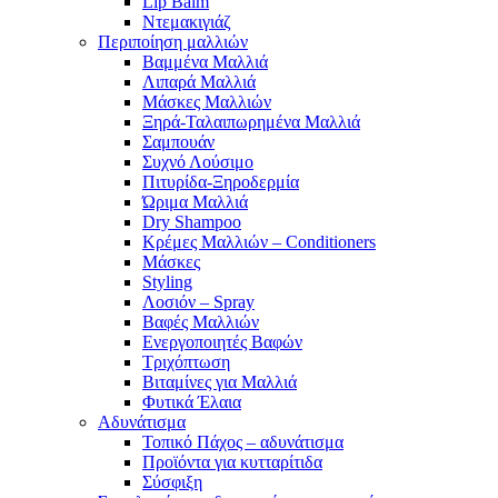
Lip Balm
Ντεμακιγιάζ
Περιποίηση μαλλιών
Βαμμένα Μαλλιά
Λιπαρά Μαλλιά
Μάσκες Μαλλιών
Ξηρά-Ταλαιπωρημένα Μαλλιά
Σαμπουάν
Συχνό Λούσιμο
Πιτυρίδα-Ξηροδερμία
Ώριμα Μαλλιά
Dry Shampoo
Κρέμες Μαλλιών – Conditioners
Μάσκες
Styling
Λοσιόν – Spray
Βαφές Μαλλιών
Ενεργοποιητές Βαφών
Τριχόπτωση
Βιταμίνες για Μαλλιά
Φυτικά Έλαια
Αδυνάτισμα
Τοπικό Πάχος – αδυνάτισμα
Προϊόντα για κυτταρίτιδα
Σύσφιξη