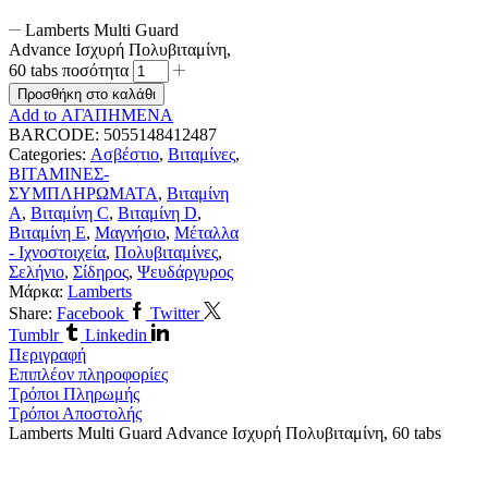
Lamberts Multi Guard
Advance Ισχυρή Πολυβιταμίνη,
60 tabs ποσότητα
Προσθήκη στο καλάθι
Add to ΑΓΑΠΗΜΕΝΑ
BARCODE:
5055148412487
Categories:
Ασβέστιο
,
Βιταμίνες
,
ΒΙΤΑΜΙΝΕΣ-
ΣΥΜΠΛΗΡΩΜΑΤΑ
,
Βιταμίνη
A
,
Βιταμίνη C
,
Βιταμίνη D
,
Βιταμίνη E
,
Μαγνήσιο
,
Μέταλλα
- Ιχνοστοιχεία
,
Πολυβιταμίνες
,
Σελήνιο
,
Σίδηρος
,
Ψευδάργυρος
Μάρκα:
Lamberts
Share:
Facebook
Twitter
Tumblr
Linkedin
Περιγραφή
Επιπλέον πληροφορίες
Τρόποι Πληρωμής
Τρόποι Αποστολής
Lamberts Multi Guard Advance Ισχυρή Πολυβιταμίνη, 60 tabs