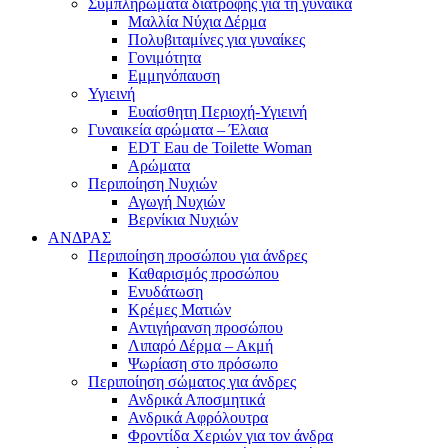
Συμπληρώματα διατροφής για τη γυναίκα
Μαλλία Νύχια Δέρμα
Πολυβιταμίνες για γυναίκες
Γονιμότητα
Εμμηνόπαυση
Υγιεινή
Ευαίσθητη Περιοχή-Υγιεινή
Γυναικεία αρώματα – Έλαια
EDT Eau de Toilette Woman
Αρώματα
Περιποίηση Νυχιών
Αγωγή Νυχιών
Βερνίκια Νυχιών
ΑΝΔΡΑΣ
Περιποίηση προσώπου για άνδρες
Καθαρισμός προσώπου
Ενυδάτωση
Κρέμες Ματιών
Αντιγήρανση προσώπου
Λιπαρό Δέρμα – Ακμή
Ψωρίαση στο πρόσωπο
Περιποίηση σώματος για άνδρες
Ανδρικά Αποσμητικά
Ανδρικά Αφρόλουτρα
Φροντίδα Χεριών για τον άνδρα