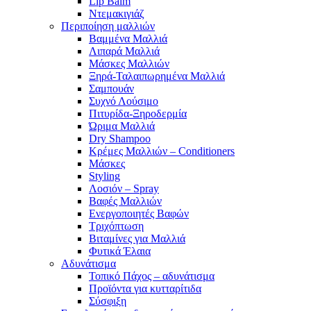
Lip Balm
Ντεμακιγιάζ
Περιποίηση μαλλιών
Βαμμένα Μαλλιά
Λιπαρά Μαλλιά
Μάσκες Μαλλιών
Ξηρά-Ταλαιπωρημένα Μαλλιά
Σαμπουάν
Συχνό Λούσιμο
Πιτυρίδα-Ξηροδερμία
Ώριμα Μαλλιά
Dry Shampoo
Κρέμες Μαλλιών – Conditioners
Μάσκες
Styling
Λοσιόν – Spray
Βαφές Μαλλιών
Ενεργοποιητές Βαφών
Τριχόπτωση
Βιταμίνες για Μαλλιά
Φυτικά Έλαια
Αδυνάτισμα
Τοπικό Πάχος – αδυνάτισμα
Προϊόντα για κυτταρίτιδα
Σύσφιξη