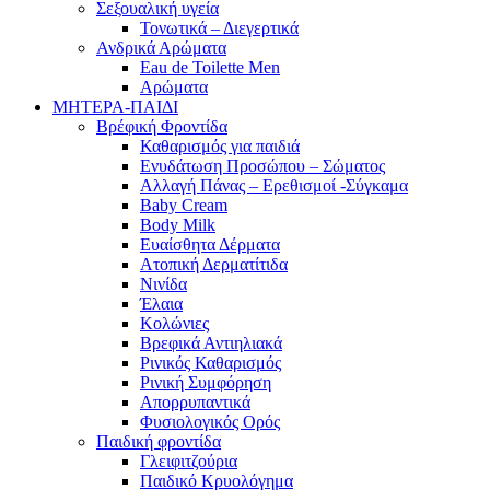
Σεξουαλική υγεία
Τονωτικά – Διεγερτικά
Ανδρικά Αρώματα
Eau de Toilette Men
Αρώματα
ΜΗΤΕΡΑ-ΠΑΙΔΙ
Βρέφική Φροντίδα
Καθαρισμός για παιδιά
Ενυδάτωση Προσώπου – Σώματος
Αλλαγή Πάνας – Ερεθισμοί -Σύγκαμα
Baby Cream
Body Milk
Ευαίσθητα Δέρματα
Ατοπική Δερματίτιδα
Νινίδα
Έλαια
Κολώνιες
Βρεφικά Αντιηλιακά
Ρινικός Καθαρισμός
Ρινική Συμφόρηση
Απορρυπαντικά
Φυσιολογικός Ορός
Παιδική φροντίδα
Γλειφιτζούρια
Παιδικό Κρυολόγημα