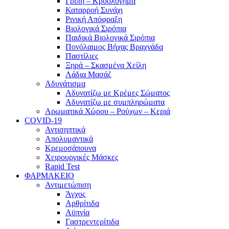
Γρίπη – Κρυολόγημα
Καταρροή Συνάχι
Ρινική Απόφραξη
Βιολογικά Σιρόπια
Παιδικά Βιολογικά Σιρόπια
Πονόλαιμος Βήχας Βραχνάδα
Παστίλιες
Ξηρά – Σκασμένα Χείλη
Λάδια Μασάζ
Αδυνάτισμα
Αδυνατίζω με Κρέμες Σώματος
Αδυνατίζω με συμπληρώματα
Αρωματικά Χώρου – Ρούχων – Κεριά
COVID-19
Αντισηπτικά
Απολυμαντικά
Κρεμοσάπουνα
Χειρουργικές Μάσκες
Rapid Test
ΦΑΡΜΑΚΕΙΟ
Αντιμετώπιση
Άγχος
Αρθρίτιδα
Αϋπνία
Γαστρεντερίτιδα