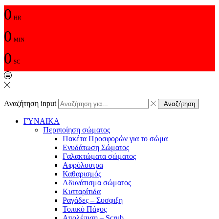
0
HR
0
MIN
0
SC
Αναζήτηση input
Αναζήτηση
ΓΥΝΑΙΚΑ
Περιποίηση σώματος
Πακέτα Προσφορών για το σώμα
Ενυδάτωση Σώματος
Γαλακτώματα σώματος
Αφρόλουτρα
Καθαρισμός
Αδυνάτισμα σώματος
Κυτταρίτιδα
Ραγάδες – Συσφιξη
Τοπικό Πάχος
Απολέπιση – Scrub