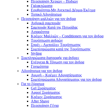
Περιποίηση Χεριών – Ποδιών
Γαλακτώματα
Ερυθρότητα-Μη Ανεκτικό Δέρμα-Έκζεμα
Τοπικό Αδυνάτισμα
Περιποίηση μαλλιών για τον άνδρα
Ανδρικά σαμπουάν
Σαμπουάν Κατά της Πιτυρίδας
Λιπαρότητα
Κρέμες Μαλλιών – Conditioners για τον άνδρα
Τριχόπτωση ανδρών
Σπρέι – Αμπούλες Τριχόπτωσης
Συμπληρώματα κατά της Τριχόπτωσης
Styling
Συμπληρώματα διατροφής για άνδρες
Ενέργεια & Τόνωση για τον άνδρα
Γονιμότητα
Αδυνάτισμα για τον άνδρα
Αγωγή – Κρέμες Αδυνατίσματος
Συμπληρώματα Αδυνατίσματος για τον άνδρα
Για το ξύρισμα
Gel Ξυρίσματος
Αφροί Ξυρίσματος
Κρέμες Ξυρίσματος
After Shave
Περιποίηση Γένια