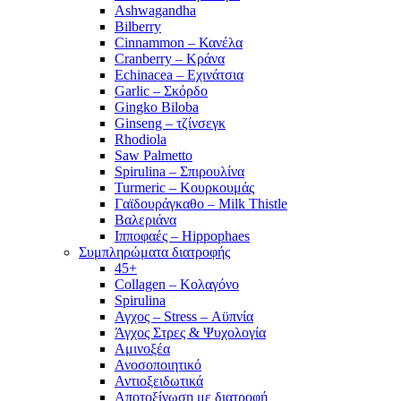
Ashwagandha
Bilberry
Cinnammon – Κανέλα
Cranberry – Κράνα
Echinacea – Εχινάτσια
Garlic – Σκόρδο
Gingko Biloba
Ginseng – τζίνσεγκ
Rhodiola
Saw Palmetto
Spirulina – Σπιρουλίνα
Turmeric – Κουρκουμάς
Γαϊδουράγκαθο – Milk Thistle
Βαλεριάνα
Ιπποφαές – Hippophaes
Συμπληρώματα διατροφής
45+
Collagen – Κολαγόνο
Spirulina
Αγχος – Stress – Αϋπνία
Άγχος Στρες & Ψυχολογία
Αμινοξέα
Ανοσοποιητικό
Αντιοξειδωτικά
Αποτοξίνωση με διατροφή