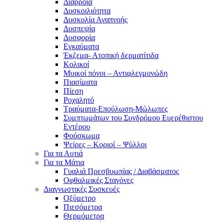
Διάρροια
Δυσκοιλιότητα
Δυσκολία Αναπνοής
Δυσπεψία
Δυσφορία
Εγκαύματα
Έκζεμα- Ατοπική δερματίτιδα
Κολικοί
Μυικοί πόνοι – Αντιφλεγμονώδη
Πιασίματα
Πίεση
Ροχαλητό
Τραύματα-Επούλωση-Μώλωπες
Συμπτωμάτων του Συνδρόμου Ευερέθιστου
Εντέρου
Φούσκωμα
Ψείρες – Κοριοί – Ψύλλοι
Για τα Αυτιά
Για τα Μάτια
Γυαλιά Πρεσβυωπίας / Διαβάσματος
Οφθαλμικές Σταγόνες
Διαγνωστικές Συσκευές
Οξύμετρο
Πιεσόμετρα
Θερμόμετρα