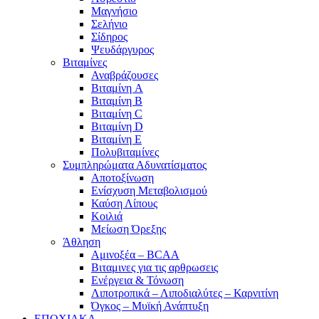
Μαγνήσιο
Σελήνιο
Σίδηρος
Ψευδάργυρος
Βιταμίνες
Αναβράζουσες
Βιταμίνη A
Βιταμίνη B
Βιταμίνη C
Βιταμίνη D
Βιταμίνη E
Πολυβιταμίνες
Συμπληρώματα Αδυνατίσματος
Αποτοξίνωση
Ενίσχυση Μεταβολισμού
Καύση Λίπους
Κοιλιά
Μείωση Όρεξης
Άθληση
Αμινοξέα – BCAA
Βιταμινες για τις αρθρωσεις
Ενέργεια & Τόνωση
Λιποτροπικά – Λιποδιαλύτες – Καρνιτίνη
Όγκος – Μυϊκή Ανάπτυξη
ΕΠΟΧΙΑΚΑ