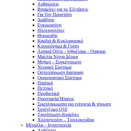
Αρθρώσεις
Βιταμίνες για τις Εξετάσεις
Για Τον Προστάτη
Διαβήτης
Εγκυμοσύνη
Ηλεκτρολύτες
Θυροειδής
Καρδιά & Κυκλοφορικό
Κρυολόγημα & Γρίπη
Λιπαρά Οξέα – Ιχθυέλαια – Omegas
Μαλλία Νύχια Δέρμα
Μνήμη – Συγκέντρωση
Νευρικό Σύστημα
Οστεοπόρωση διατροφη
Ουροποιητικό Σύστημα
Παιδικά
Πεπτικό
Προβιοτικά
Προστασία Ήπατος
Συμπληρωματα για ενέργεια & τόνωση
Συνένζυμο Q10
Τριχόπτωση βιταμίνες
Χοληστερίνη – Τριγλυκερίδια
Μέταλλα – Ιχνοστοιχεία
Ασβέστιο