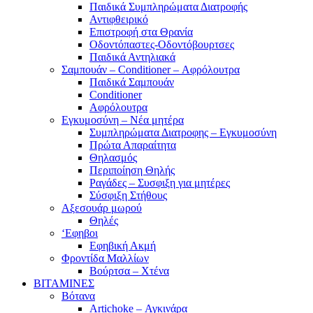
Παιδικά Συμπληρώματα Διατροφής
Αντιφθειρικό
Επιστροφή στα Θρανία
Οδοντόπαστες-Οδοντόβουρτσες
Παιδικά Αντηλιακά
Σαμπουάν – Conditioner – Αφρόλουτρα
Παιδικά Σαμπουάν
Conditioner
Αφρόλουτρα
Εγκυμοσύνη – Νέα μητέρα
Συμπληρώματα Διατροφης – Εγκυμοσύνη
Πρώτα Απαραίτητα
Θηλασμός
Περιποίηση Θηλής
Ραγάδες – Συσφιξη για μητέρες
Σύσφιξη Στήθους
Αξεσουάρ μωρού
Θηλές
‘Εφηβοι
Εφηβική Ακμή
Φροντίδα Μαλλίων
Βούρτσα – Χτένα
ΒΙΤΑΜΙΝΕΣ
Βότανα
Artichoke – Αγκινάρα