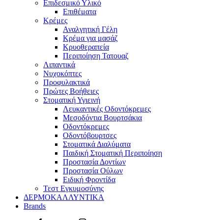
Επιδεσμικό Υλικό
Επιθέματα
Κρέμες
Αναλγητική Γέλη
Κρέμα για μασάζ
Κρυοθεραπεία
Περιποίηση Τατουαζ
Λιπαντικά
Νυχοκόπτες
Προφυλακτικά
Πρώτες Βοήθειες
Στοματική Υγιεινή
Λευκαντικές Οδοντόκρεμες
Μεσοδόντια Βουρτσάκια
Οδοντόκρεμες
Οδοντόβουρτσες
Στοματικά Διαλύματα
Παιδική Στοματική Περιποίηση
Προστασία Δοντίων
Προστασία Ούλων
Ειδική Φροντίδα
Τεστ Εγκυμοσύνης
ΔΕΡΜΟΚΑΛΛΥΝΤΙΚΑ
Brands