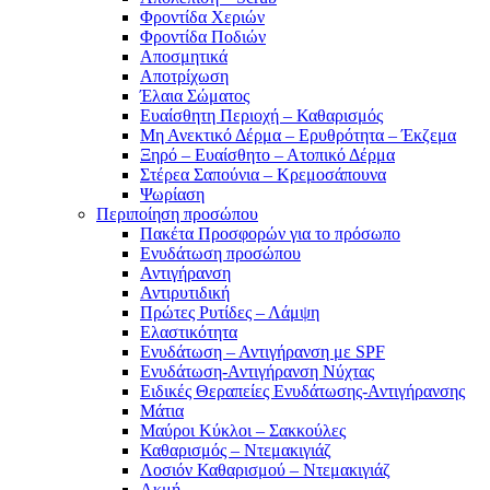
Φροντίδα Χεριών
Φροντίδα Ποδιών
Αποσμητικά
Αποτρίχωση
Έλαια Σώματος
Ευαίσθητη Περιοχή – Καθαρισμός
Μη Ανεκτικό Δέρμα – Ερυθρότητα – Έκζεμα
Ξηρό – Ευαίσθητο – Ατοπικό Δέρμα
Στέρεα Σαπούνια – Κρεμοσάπουνα
Ψωρίαση
Περιποίηση προσώπου
Πακέτα Προσφορών για το πρόσωπο
Ενυδάτωση προσώπου
Αντιγήρανση
Αντιρυτιδική
Πρώτες Ρυτίδες – Λάμψη
Ελαστικότητα
Ενυδάτωση – Αντιγήρανση με SPF
Ενυδάτωση-Αντιγήρανση Νύχτας
Ειδικές Θεραπείες Ενυδάτωσης-Αντιγήρανσης
Μάτια
Μαύροι Κύκλοι – Σακκούλες
Καθαρισμός – Ντεμακιγιάζ
Λοσιόν Καθαρισμού – Ντεμακιγιάζ
Ακμή