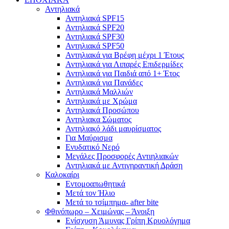
Αντηλιακά
Αντηλιακά SPF15
Αντηλιακά SPF20
Αντηλιακά SPF30
Αντηλιακά SPF50
Αντηλιακά για Βρέφη μέχρι 1 Έτους
Αντηλιακά για Λιπαρές Επιδερμίδες
Αντηλιακά για Παιδιά από 1+ Έτος
Αντηλιακά για Πανάδες
Αντηλιακά Μαλλιών
Αντηλιακά με Χρώμα
Αντηλιακά Προσώπου
Αντηλιακα Σώματος
Αντηλιακό λάδι μαυρίσματος
Για Μαύρισμα
Ενυδατικό Νερό
Μεγάλες Προσφορές Αντιηλιακών
Αντηλιακά με Αντιγηραντική Δράση
Καλοκαίρι
Εντομοαπωθητικά
Μετά τον Ήλιο
Μετά το τσίμπημα- after bite
Φθινόπωρο – Χειμώνας – Άνοιξη
Ενίσχυση Άμυνας Γρίπη Κρυολόγημα