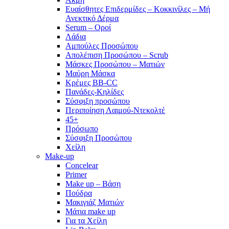
Ευαίσθητες Επιδερμίδες – Κοκκινίλες – Μή
Ανεκτικό Δέρμα
Serum – Οροί
Λάδια
Αμπούλες Προσώπου
Απολέπιση Προσώπου – Scrub
Μάσκες Προσώπου – Ματιών
Μαύρη Μάσκα
Κρέμες BB-CC
Πανάδες-Κηλίδες
Σύσφιξη προσώπου
Περιποίηση Λαιμού-Ντεκολτέ
45+
Πρόσωπο
Σύσφιξη Προσώπου
Χείλη
Make-up
Concelear
Primer
Make up – Βάση
Πούδρα
Μακιγιάζ Ματιών
Μάτια make up
Για τα Χείλη