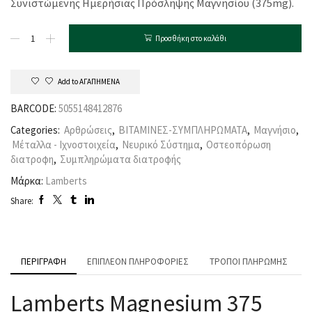
Συνιστώμενης Ημερήσιας Πρόσληψης Μαγνησίου (375mg).
Προσθήκη στο καλάθι
Add to ΑΓΑΠΗΜΕΝΑ
BARCODE:
5055148412876
Categories:
Αρθρώσεις
,
ΒΙΤΑΜΙΝΕΣ-ΣΥΜΠΛΗΡΩΜΑΤΑ
,
Μαγνήσιο
,
Μέταλλα - Ιχνοστοιχεία
,
Νευρικό Σύστημα
,
Οστεοπόρωση
διατροφη
,
Συμπληρώματα διατροφής
Μάρκα:
Lamberts
Share:
ΠΕΡΙΓΡΑΦΉ
ΕΠΙΠΛΈΟΝ ΠΛΗΡΟΦΟΡΊΕΣ
ΤΡΌΠΟΙ ΠΛΗΡΩΜΉΣ
Lamberts Magnesium 375