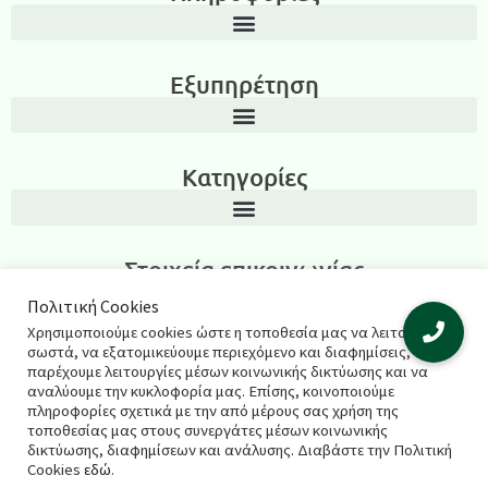
Εξυπηρέτηση
Κατηγορίες
Στοιχεία επικοινωνίας
Λεωνίδα Ιασωνίδου 3, Περιοχή Καμάρα, Θεσσαλονίκη T.K.: 54635
Πολιτική Cookies
Χρησιμοποιούμε cookies ώστε η τοποθεσία μας να λειτουργεί
2311270795
σωστά, να εξατομικεύουμε περιεχόμενο και διαφημίσεις, να
παρέχουμε λειτουργίες μέσων κοινωνικής δικτύωσης και να
salespharmacyshop@gmail.com
αναλύουμε την κυκλοφορία μας. Επίσης, κοινοποιούμε
πληροφορίες σχετικά με την από μέρους σας χρήση της
τοποθεσίας μας στους συνεργάτες μέσων κοινωνικής
δικτύωσης, διαφημίσεων και ανάλυσης. Διαβάστε την Πολιτική
© 2021 salespharmacy.gr – Σχεδιασμός & κατασκευή
Cookies
εδώ
.