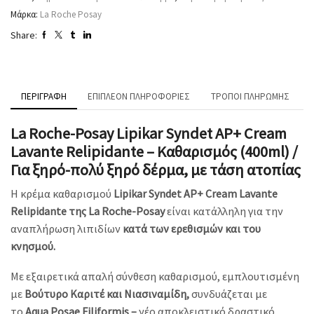
Μάρκα:
La Roche Posay
Share:
ΠΕΡΙΓΡΑΦΉ
ΕΠΙΠΛΈΟΝ ΠΛΗΡΟΦΟΡΊΕΣ
ΤΡΌΠΟΙ ΠΛΗΡΩΜΉΣ
La Roche-Posay Lipikar Syndet AP+ Cream
Lavante Relipidante – Καθαρισμός (400ml) /
Για ξηρό-πολύ ξηρό δέρμα, με τάση ατοπίας
Η κρέμα καθαρισμού
Lipikar Syndet AP+ Cream Lavante
Relipidante της La Roche-Posay
είναι κατάλληλη για την
αναπλήρωση λιπιδίων
κατά των ερεθισμών και του
κνησμού.
Με εξαιρετικά απαλή σύνθεση καθαρισμού, εμπλουτισμένη
με
Βούτυρο Καριτέ και Νιασιναμίδη,
συνδυάζεται με
το
Aqua Posae Filiformis –
νέο αποκλειστικό δραστικό