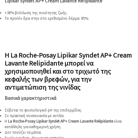
Lipikar Syndet AP+ Cream Lavante Relipidante
+38% βελτίωση της ποιότητας ζωής.
Το προϊόν δρα στην στο ερεθισμένο δέρμα: 85%.
Η La Roche-Posay Lipikar Syndet AP+ Cream
Lavante Relipidante μπορεί να
χρησιμοποιηθεί και στο τριχωτό της
κεφαλής των βρεφών, για την
αντιμετώπιση της νινίδας
Βασικά χαρακτηριστικά
Σέβεται το φυσιολογικό pH της επιδερμίδας.
Σε πρακτική συσκευασία με αντλία.
Η
La Roche-Posay Lipikar Syndet AP+ Cream Lavante Relipidante
είναι
κατάλληλη για καθημερινή χρήση.
Δεν τσούζει τα μάτια.
Χωρίς paraben, άρωμα και σαπούνι.