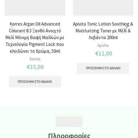
Korres Argan Oil Advanced
Apivita Tonic Lotion Soothing &
Colorant 8.3 Ξανθό Ανοιχτό
Moisturizing Toner με Μέλι &
Μελί Μόνιμη Βαφή Μαλλιών με
Λεβάντα 200ml
Τεχνολογία Pigment Lock που
Apivita
κλειδώνει το Χρώμα, 50ml
€
11,00
Korres
€
15,00
ΠΡΟΣΘΉΚΗ ΣΤΟ ΚΑΛΆΘΙ
ΠΡΟΣΘΉΚΗ ΣΤΟ ΚΑΛΆΘΙ
Πληροφορίες