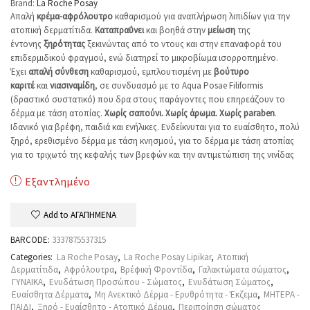
Brand:
La Roche Posay
Aπαλή
κρέμα-αφρόλουτρο
καθαρισμού για αναπλήρωση λιπιδίων για την
ατοπική δερματίτιδα.
Καταπραΰνει
και βοηθά στην
μείωση
της
έντονης
ξηρότητας
ξεκινώντας από το ντους και στην επαναφορά του
επιδερμιδικού φραγμού, ενώ διατηρεί το μικροβίωμα ισορροπημένο.
Έχει
απαλή
σύνθεση
καθαρισμού, εμπλουτισμένη με
β
ούτυρο
καριτέ
και
νιασιναμίδη
, σε συνδυασμό με το Aqua Posae Filiformis
(δραστικό συστατικό) που δρα στους παράγοντες που επηρεάζουν το
δέρμα με τάση ατοπίας.
Χωρίς σαπούνι. Χωρίς άρωμα. Χωρίς paraben
.
Ιδανικό για βρέφη, παιδιά και ενήλικες. Ενδείκνυται για το ευαίσθητο, πολύ
ξηρό, ερεθισμένο δέρμα με τάση κνησμού, για το δέρμα με τάση ατοπίας
για το τριχωτό της κεφαλής των βρεφών και την αντιμετώπιση της νινίδας
Εξαντλημένο
Add to ΑΓΑΠΗΜΕΝΑ
BARCODE:
3337875537315
Categories:
La Roche Posay
,
La Roche Posay Lipikar
,
Ατοπική
Δερματίτιδα
,
Αφρόλουτρα
,
Βρέφική Φροντίδα
,
Γαλακτώματα σώματος
,
ΓΥΝΑΙΚΑ
,
Ενυδάτωση Προσώπου - Σώματος
,
Ενυδάτωση Σώματος
,
Ευαίσθητα Δέρματα
,
Μη Ανεκτικό Δέρμα - Ερυθρότητα - Έκζεμα
,
ΜΗΤΕΡΑ -
ΠΑΙΔΙ
,
Ξηρό - Ευαίσθητο - Ατοπικό Δέρμα
,
Περιποίηση σώματος