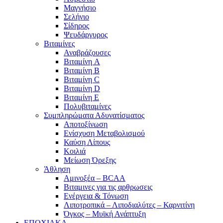
Μαγνήσιο
Σελήνιο
Σίδηρος
Ψευδάργυρος
Βιταμίνες
Αναβράζουσες
Βιταμίνη A
Βιταμίνη B
Βιταμίνη C
Βιταμίνη D
Βιταμίνη E
Πολυβιταμίνες
Συμπληρώματα Αδυνατίσματος
Αποτοξίνωση
Ενίσχυση Μεταβολισμού
Καύση Λίπους
Κοιλιά
Μείωση Όρεξης
Άθληση
Αμινοξέα – BCAA
Βιταμινες για τις αρθρωσεις
Ενέργεια & Τόνωση
Λιποτροπικά – Λιποδιαλύτες – Καρνιτίνη
Όγκος – Μυϊκή Ανάπτυξη
ΕΠΟΧΙΑΚΑ