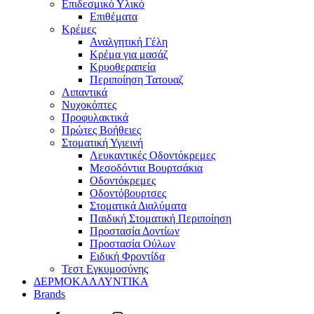
Επιδεσμικό Υλικό
Επιθέματα
Κρέμες
Αναλγητική Γέλη
Κρέμα για μασάζ
Κρυοθεραπεία
Περιποίηση Τατουαζ
Λιπαντικά
Νυχοκόπτες
Προφυλακτικά
Πρώτες Βοήθειες
Στοματική Υγιεινή
Λευκαντικές Οδοντόκρεμες
Μεσοδόντια Βουρτσάκια
Οδοντόκρεμες
Οδοντόβουρτσες
Στοματικά Διαλύματα
Παιδική Στοματική Περιποίηση
Προστασία Δοντίων
Προστασία Ούλων
Ειδική Φροντίδα
Τεστ Εγκυμοσύνης
ΔΕΡΜΟΚΑΛΛΥΝΤΙΚΑ
Brands