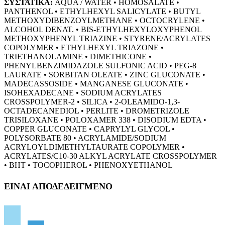
ΣΥΣΤΑΤΙΚΑ:
AQUA / WATER • HOMOSALATE •
PANTHENOL • ETHYLHEXYL SALICYLATE • BUTYL
METHOXYDIBENZOYLMETHANE • OCTOCRYLENE •
ALCOHOL DENAT. • BIS-ETHYLHEXYLOXYPHENOL
METHOXYPHENYL TRIAZINE • STYRENE/ACRYLATES
COPOLYMER • ETHYLHEXYL TRIAZONE •
TRIETHANOLAMINE • DIMETHICONE •
PHENYLBENZIMIDAZOLE SULFONIC ACID • PEG-8
LAURATE • SORBITAN OLEATE • ZINC GLUCONATE •
MADECASSOSIDE • MANGANESE GLUCONATE •
ISOHEXADECANE • SODIUM ACRYLATES
CROSSPOLYMER-2 • SILICA • 2-OLEAMIDO-1,3-
OCTADECANEDIOL • PERLITE • DROMETRIZOLE
TRISILOXANE • POLOXAMER 338 • DISODIUM EDTA •
COPPER GLUCONATE • CAPRYLYL GLYCOL •
POLYSORBATE 80 • ACRYLAMIDE/SODIUM
ACRYLOYLDIMETHYLTAURATE COPOLYMER •
ACRYLATES/C10-30 ALKYL ACRYLATE CROSSPOLYMER
• BHT • TOCOPHEROL • PHENOXYETHANOL
ΕΙΝΑΙ ΑΠΟΔΕΔΕΙΓΜΕΝΟ