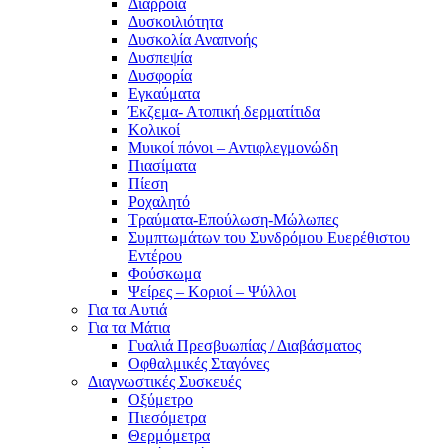
Διάρροια
Δυσκοιλιότητα
Δυσκολία Αναπνοής
Δυσπεψία
Δυσφορία
Εγκαύματα
Έκζεμα- Ατοπική δερματίτιδα
Κολικοί
Μυικοί πόνοι – Αντιφλεγμονώδη
Πιασίματα
Πίεση
Ροχαλητό
Τραύματα-Επούλωση-Μώλωπες
Συμπτωμάτων του Συνδρόμου Ευερέθιστου
Εντέρου
Φούσκωμα
Ψείρες – Κοριοί – Ψύλλοι
Για τα Αυτιά
Για τα Μάτια
Γυαλιά Πρεσβυωπίας / Διαβάσματος
Οφθαλμικές Σταγόνες
Διαγνωστικές Συσκευές
Οξύμετρο
Πιεσόμετρα
Θερμόμετρα