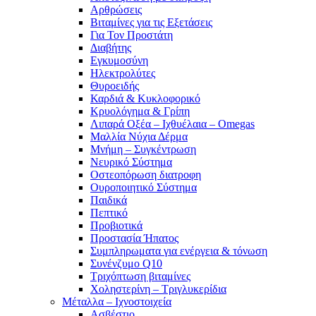
Αρθρώσεις
Βιταμίνες για τις Εξετάσεις
Για Τον Προστάτη
Διαβήτης
Εγκυμοσύνη
Ηλεκτρολύτες
Θυροειδής
Καρδιά & Κυκλοφορικό
Κρυολόγημα & Γρίπη
Λιπαρά Οξέα – Ιχθυέλαια – Omegas
Μαλλία Νύχια Δέρμα
Μνήμη – Συγκέντρωση
Νευρικό Σύστημα
Οστεοπόρωση διατροφη
Ουροποιητικό Σύστημα
Παιδικά
Πεπτικό
Προβιοτικά
Προστασία Ήπατος
Συμπληρωματα για ενέργεια & τόνωση
Συνένζυμο Q10
Τριχόπτωση βιταμίνες
Χοληστερίνη – Τριγλυκερίδια
Μέταλλα – Ιχνοστοιχεία
Ασβέστιο