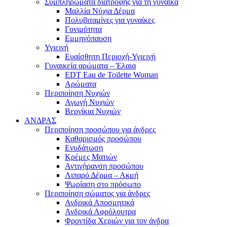
Συμπληρώματα διατροφής για τη γυναίκα
Μαλλία Νύχια Δέρμα
Πολυβιταμίνες για γυναίκες
Γονιμότητα
Εμμηνόπαυση
Υγιεινή
Ευαίσθητη Περιοχή-Υγιεινή
Γυναικεία αρώματα – Έλαια
EDT Eau de Toilette Woman
Αρώματα
Περιποίηση Νυχιών
Αγωγή Νυχιών
Βερνίκια Νυχιών
ΑΝΔΡΑΣ
Περιποίηση προσώπου για άνδρες
Καθαρισμός προσώπου
Ενυδάτωση
Κρέμες Ματιών
Αντιγήρανση προσώπου
Λιπαρό Δέρμα – Ακμή
Ψωρίαση στο πρόσωπο
Περιποίηση σώματος για άνδρες
Ανδρικά Αποσμητικά
Ανδρικά Αφρόλουτρα
Φροντίδα Χεριών για τον άνδρα