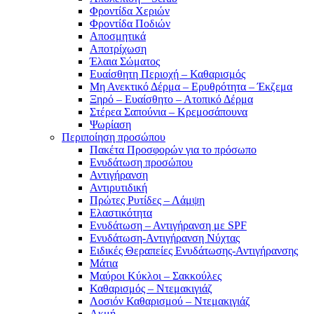
Φροντίδα Χεριών
Φροντίδα Ποδιών
Αποσμητικά
Αποτρίχωση
Έλαια Σώματος
Ευαίσθητη Περιοχή – Καθαρισμός
Μη Ανεκτικό Δέρμα – Ερυθρότητα – Έκζεμα
Ξηρό – Ευαίσθητο – Ατοπικό Δέρμα
Στέρεα Σαπούνια – Κρεμοσάπουνα
Ψωρίαση
Περιποίηση προσώπου
Πακέτα Προσφορών για το πρόσωπο
Ενυδάτωση προσώπου
Αντιγήρανση
Αντιρυτιδική
Πρώτες Ρυτίδες – Λάμψη
Ελαστικότητα
Ενυδάτωση – Αντιγήρανση με SPF
Ενυδάτωση-Αντιγήρανση Νύχτας
Ειδικές Θεραπείες Ενυδάτωσης-Αντιγήρανσης
Μάτια
Μαύροι Κύκλοι – Σακκούλες
Καθαρισμός – Ντεμακιγιάζ
Λοσιόν Καθαρισμού – Ντεμακιγιάζ
Ακμή