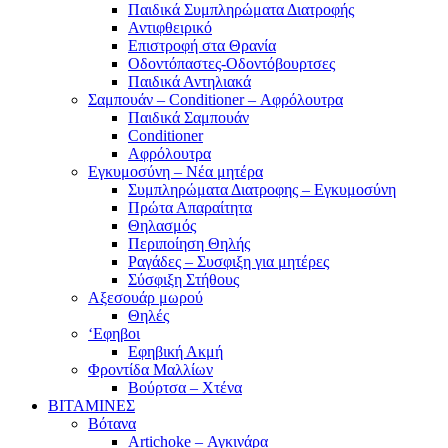
Παιδικά Συμπληρώματα Διατροφής
Αντιφθειρικό
Επιστροφή στα Θρανία
Οδοντόπαστες-Οδοντόβουρτσες
Παιδικά Αντηλιακά
Σαμπουάν – Conditioner – Αφρόλουτρα
Παιδικά Σαμπουάν
Conditioner
Αφρόλουτρα
Εγκυμοσύνη – Νέα μητέρα
Συμπληρώματα Διατροφης – Εγκυμοσύνη
Πρώτα Απαραίτητα
Θηλασμός
Περιποίηση Θηλής
Ραγάδες – Συσφιξη για μητέρες
Σύσφιξη Στήθους
Αξεσουάρ μωρού
Θηλές
‘Εφηβοι
Εφηβική Ακμή
Φροντίδα Μαλλίων
Βούρτσα – Χτένα
ΒΙΤΑΜΙΝΕΣ
Βότανα
Artichoke – Αγκινάρα