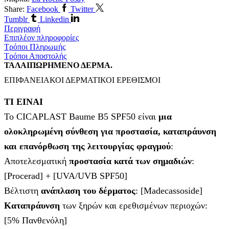
Share:
Facebook
Twitter
Tumblr
Linkedin
Περιγραφή
Επιπλέον πληροφορίες
Τρόποι Πληρωμής
Τρόποι Αποστολής
ΤΑΛΑΙΠΩΡΗΜΕΝΟ ΔΕΡΜΑ.
ΕΠΙΦΑΝΕΙΑΚΟΙ ΔΕΡΜΑΤΙΚΟΙ ΕΡΕΘΙΣΜΟΙ
ΤΙ ΕΙΝΑΙ
Το CICAPLAST Baume B5 SPF50 είναι
μια
ολοκληρωμένη σύνθεση για προστασία, καταπράυνση
και επανόρθωση της λειτουργίας φραγμού
:
Αποτελεσματική
προστασία κατά των σημαδιών
:
[Procerad] + [UVA/UVB SPF50]
Βέλτιστη
ανάπλαση του δέρματος
: [Madecassoside]
Καταπράυνση
των ξηρών και ερεθισμένων περιοχών:
[5% Πανθενόλη]