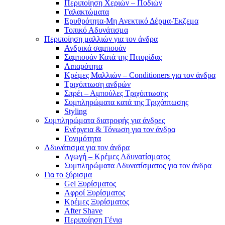
Περιποίηση Χεριών – Ποδιών
Γαλακτώματα
Ερυθρότητα-Μη Ανεκτικό Δέρμα-Έκζεμα
Τοπικό Αδυνάτισμα
Περιποίηση μαλλιών για τον άνδρα
Ανδρικά σαμπουάν
Σαμπουάν Κατά της Πιτυρίδας
Λιπαρότητα
Κρέμες Μαλλιών – Conditioners για τον άνδρα
Τριχόπτωση ανδρών
Σπρέι – Αμπούλες Τριχόπτωσης
Συμπληρώματα κατά της Τριχόπτωσης
Styling
Συμπληρώματα διατροφής για άνδρες
Ενέργεια & Τόνωση για τον άνδρα
Γονιμότητα
Αδυνάτισμα για τον άνδρα
Αγωγή – Κρέμες Αδυνατίσματος
Συμπληρώματα Αδυνατίσματος για τον άνδρα
Για το ξύρισμα
Gel Ξυρίσματος
Αφροί Ξυρίσματος
Κρέμες Ξυρίσματος
After Shave
Περιποίηση Γένια