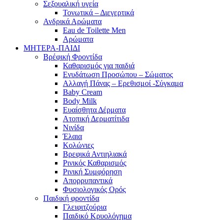
Σεξουαλική υγεία
Τονωτικά – Διεγερτικά
Ανδρικά Αρώματα
Eau de Toilette Men
Αρώματα
ΜΗΤΕΡΑ-ΠΑΙΔΙ
Βρέφική Φροντίδα
Καθαρισμός για παιδιά
Ενυδάτωση Προσώπου – Σώματος
Αλλαγή Πάνας – Ερεθισμοί -Σύγκαμα
Baby Cream
Body Milk
Ευαίσθητα Δέρματα
Ατοπική Δερματίτιδα
Νινίδα
Έλαια
Κολώνιες
Βρεφικά Αντιηλιακά
Ρινικός Καθαρισμός
Ρινική Συμφόρηση
Απορρυπαντικά
Φυσιολογικός Ορός
Παιδική φροντίδα
Γλειφιτζούρια
Παιδικό Κρυολόγημα