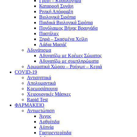
Γρίπη – Κρυολόγημα
Καταρροή Συνάχι
Ρινική Απόφραξη
Βιολογικά Σιρόπια
Παιδικά Βιολογικά Σιρόπια
Πονόλαιμος Βήχας Βραχνάδα
Παστίλιες
Ξηρά – Σκασμένα Χείλη
Λάδια Μασάζ
Αδυνάτισμα
Αδυνατίζω με Κρέμες Σώματος
Αδυνατίζω με συμπληρώματα
Αρωματικά Χώρου – Ρούχων – Κεριά
COVID-19
Αντισηπτικά
Απολυμαντικά
Κρεμοσάπουνα
Χειρουργικές Μάσκες
Rapid Test
ΦΑΡΜΑΚΕΙΟ
Αντιμετώπιση
Άγχος
Αρθρίτιδα
Αϋπνία
Γαστρεντερίτιδα