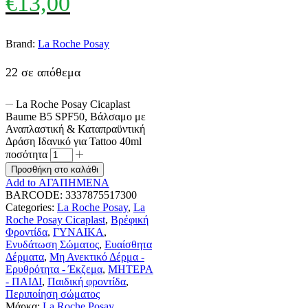
€
13,00
Brand:
La Roche Posay
22 σε απόθεμα
La Roche Posay Cicaplast
Baume B5 SPF50, Βάλσαμο με
Αναπλαστική & Καταπραϋντική
Δράση Ιδανικό για Tattoo 40ml
ποσότητα
Προσθήκη στο καλάθι
Add to ΑΓΑΠΗΜΕΝΑ
BARCODE:
3337875517300
Categories:
La Roche Posay
,
La
Roche Posay Cicaplast
,
Βρέφική
Φροντίδα
,
ΓΥΝΑΙΚΑ
,
Ενυδάτωση Σώματος
,
Ευαίσθητα
Δέρματα
,
Μη Ανεκτικό Δέρμα -
Ερυθρότητα - Έκζεμα
,
ΜΗΤΕΡΑ
- ΠΑΙΔΙ
,
Παιδική φροντίδα
,
Περιποίηση σώματος
Μάρκα:
La Roche Posay