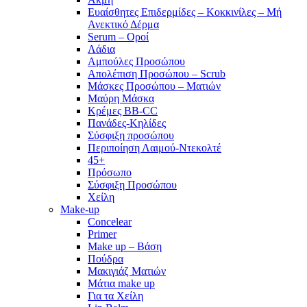
Ευαίσθητες Επιδερμίδες – Κοκκινίλες – Μή
Ανεκτικό Δέρμα
Serum – Οροί
Λάδια
Αμπούλες Προσώπου
Απολέπιση Προσώπου – Scrub
Μάσκες Προσώπου – Ματιών
Μαύρη Μάσκα
Κρέμες BB-CC
Πανάδες-Κηλίδες
Σύσφιξη προσώπου
Περιποίηση Λαιμού-Ντεκολτέ
45+
Πρόσωπο
Σύσφιξη Προσώπου
Χείλη
Make-up
Concelear
Primer
Make up – Βάση
Πούδρα
Μακιγιάζ Ματιών
Μάτια make up
Για τα Χείλη