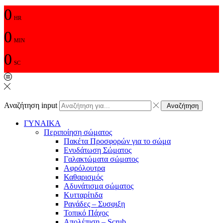
0
HR
0
MIN
0
SC
Αναζήτηση input
Αναζήτηση
ΓΥΝΑΙΚΑ
Περιποίηση σώματος
Πακέτα Προσφορών για το σώμα
Ενυδάτωση Σώματος
Γαλακτώματα σώματος
Αφρόλουτρα
Καθαρισμός
Αδυνάτισμα σώματος
Κυτταρίτιδα
Ραγάδες – Συσφιξη
Τοπικό Πάχος
Απολέπιση – Scrub