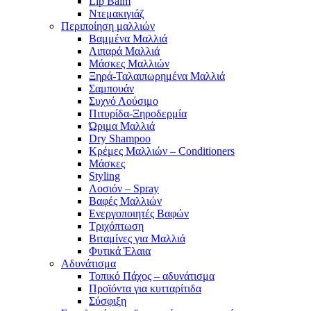
Lip Balm
Ντεμακιγιάζ
Περιποίηση μαλλιών
Βαμμένα Μαλλιά
Λιπαρά Μαλλιά
Μάσκες Μαλλιών
Ξηρά-Ταλαιπωρημένα Μαλλιά
Σαμπουάν
Συχνό Λούσιμο
Πιτυρίδα-Ξηροδερμία
Ώριμα Μαλλιά
Dry Shampoo
Κρέμες Μαλλιών – Conditioners
Μάσκες
Styling
Λοσιόν – Spray
Βαφές Μαλλιών
Ενεργοποιητές Βαφών
Τριχόπτωση
Βιταμίνες για Μαλλιά
Φυτικά Έλαια
Αδυνάτισμα
Τοπικό Πάχος – αδυνάτισμα
Προϊόντα για κυτταρίτιδα
Σύσφιξη