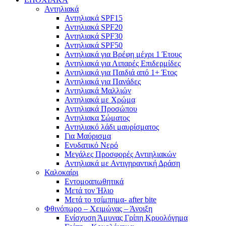
Αντηλιακά
Αντηλιακά SPF15
Αντηλιακά SPF20
Αντηλιακά SPF30
Αντηλιακά SPF50
Αντηλιακά για Βρέφη μέχρι 1 Έτους
Αντηλιακά για Λιπαρές Επιδερμίδες
Αντηλιακά για Παιδιά από 1+ Έτος
Αντηλιακά για Πανάδες
Αντηλιακά Μαλλιών
Αντηλιακά με Χρώμα
Αντηλιακά Προσώπου
Αντηλιακα Σώματος
Αντηλιακό λάδι μαυρίσματος
Για Μαύρισμα
Ενυδατικό Νερό
Μεγάλες Προσφορές Αντιηλιακών
Αντηλιακά με Αντιγηραντική Δράση
Καλοκαίρι
Εντομοαπωθητικά
Μετά τον Ήλιο
Μετά το τσίμπημα- after bite
Φθινόπωρο – Χειμώνας – Άνοιξη
Ενίσχυση Άμυνας Γρίπη Κρυολόγημα