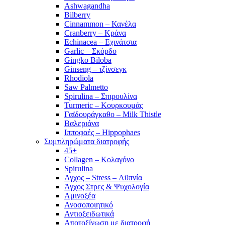
Ashwagandha
Bilberry
Cinnammon – Κανέλα
Cranberry – Κράνα
Echinacea – Εχινάτσια
Garlic – Σκόρδο
Gingko Biloba
Ginseng – τζίνσεγκ
Rhodiola
Saw Palmetto
Spirulina – Σπιρουλίνα
Turmeric – Κουρκουμάς
Γαϊδουράγκαθο – Milk Thistle
Βαλεριάνα
Ιπποφαές – Hippophaes
Συμπληρώματα διατροφής
45+
Collagen – Κολαγόνο
Spirulina
Αγχος – Stress – Αϋπνία
Άγχος Στρες & Ψυχολογία
Αμινοξέα
Ανοσοποιητικό
Αντιοξειδωτικά
Αποτοξίνωση με διατροφή