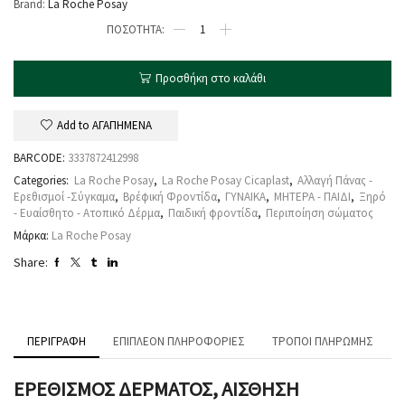
Brand:
La Roche Posay
Προσθήκη στο καλάθι
Add to ΑΓΑΠΗΜΕΝΑ
BARCODE:
3337872412998
Categories:
La Roche Posay
,
La Roche Posay Cicaplast
,
Αλλαγή Πάνας -
Ερεθισμοί -Σύγκαμα
,
Βρέφική Φροντίδα
,
ΓΥΝΑΙΚΑ
,
ΜΗΤΕΡΑ - ΠΑΙΔΙ
,
Ξηρό
- Ευαίσθητο - Ατοπικό Δέρμα
,
Παιδική φροντίδα
,
Περιποίηση σώματος
Μάρκα:
La Roche Posay
Share:
ΠΕΡΙΓΡΑΦΉ
ΕΠΙΠΛΈΟΝ ΠΛΗΡΟΦΟΡΊΕΣ
ΤΡΌΠΟΙ ΠΛΗΡΩΜΉΣ
ΕΡΕΘΙΣΜΟΣ ΔΕΡΜΑΤΟΣ, ΑΙΣΘΗΣΗ