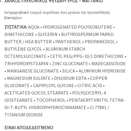
ΧΑΛΚΟΣ-ΓΛΥΚΟΝΙΚΟΣ ΨΕΥΔΑΡΓΥΡΟΣ – ΜΑΓΓΑΝΙΟ
Αντιμικροβιακό ενεργό συμπλοκο που μειώνει την προσκόλληση
βακτηρίων.
ΣΥΣΤΑΤΙΚΑ:
AQUA • HYDROGENATED POLYISOBUTENE •
DIMETHICONE • GLYCERIN • BUTYROSPERMUM PARKII
BUTTER / HEA BUTTER • PANTHENOL • PROPANEDIOL •
BUTYLENE GLYCOL • ALUMINUM STARCH
OCTENYLSUCCINATE • CETYL PEG/PPG-10/1 DIMETHICONE •
TRIHYDROXYSTEARIN • ZINC GLUCONATE • MADECASSOSIDE
• MANGANESE GLUCONATE • SILICA • ALUMINUM HYDROXIDE
• MAGNESIUM SULFATE • DISODIUM EDTA • COPPER
GLUCONATE • CAPRYLOYL GLYCINE • CITRIC ACID •
ACETYLATED GLYCOL STEARATE • POLYGLYCERYL-4
ISOSTEARATE • TOCOPHEROL • PENTAERYTHRITYL TETRA-
DI-T-BUTYL HYDROXYHYDROCINNAMATE • CI 77891 /
TITANIUM DIOXIDE
ΕΙΝΑΙ ΑΠΟΔΕΔΕΙΓΜΕΝΟ