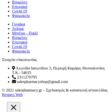
Βιταμίνες
Εποχιακά
Covid-19
Φαρμακείο
Γυναίκα
Ανδρας
Μητέρα – Παιδί
Βιταμίνες
Εποχιακά
Covid-19
Φαρμακείο
Στοιχεία επικοινωνίας
Λεωνίδα Ιασωνίδου 3, Περιοχή Καμάρα, Θεσσαλονίκη
T.K.: 54635
2311270795
salespharmacyshop@gmail.com
Facebook
Instagram
© 2021 salespharmacy.gr – Σχεδιασμός & κατασκευή ιστοσελίδας
Respect Web