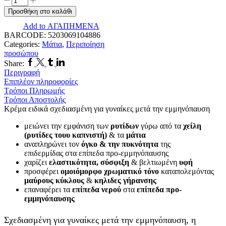
White
Προσθήκη στο καλάθι
Pine
Add to ΑΓΑΠΗΜΕΝΑ
Κρέμα
BARCODE:
5203069104886
Προσώπου,
Categories:
Μάτια
,
Περιποίηση
Ματιών
προσώπου
&
Facebook
Twitter
Tumblr
Linkedin
Χειλιών
Share:
Ημέρας
Περιγραφή
για
Επιπλέον πληροφορίες
Αντιγήρανση
Τρόποι Πληρωμής
&
Τρόποι Αποστολής
Ατέλειες
Κρέμα ειδικά σχεδιασμένη για γυναίκες μετά την εμμηνόπαυση
15ml
μειώνει την εμφάνιση των
ρυτίδων
γύρω από τα
χείλη
ποσότητα
(ρυτίδες τουυ καπνιστή)
& τα
μάτια
αναπληρώνει τον
όγκο & την πυκνότητα
της
επιδερμίδας στα επίπεδα προ-εμμηνόπαυσης
χαρίζει
ελαστικότητα, σύσφιξη
& βελτιωμένη
υφή
προσφέρει
ομοιόμορφο χρωματικό τόνο
καταπολεμόντας
μαύρους κύκλους
&
κηλιδες γήρανσης
επαναφέρει τα
επίπεδα νερού
στα
επίπεδα προ-
εμμηνόπαυσης
Σχεδιασμένη για γυναίκες μετά την εμμηνόπαυση, η