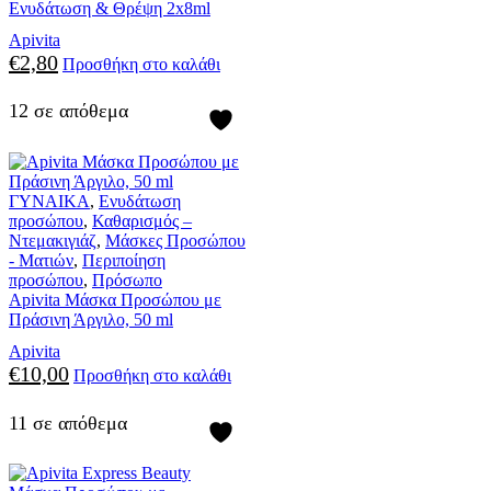
Ενυδάτωση & Θρέψη 2x8ml
Apivita
€
2,80
Προσθήκη στο καλάθι
12 σε απόθεμα
ΓΥΝΑΙΚΑ
,
Ενυδάτωση
προσώπου
,
Καθαρισμός –
Ντεμακιγιάζ
,
Μάσκες Προσώπου
- Ματιών
,
Περιποίηση
προσώπου
,
Πρόσωπο
Apivita Μάσκα Προσώπου με
Πράσινη Άργιλο, 50 ml
Apivita
€
10,00
Προσθήκη στο καλάθι
11 σε απόθεμα