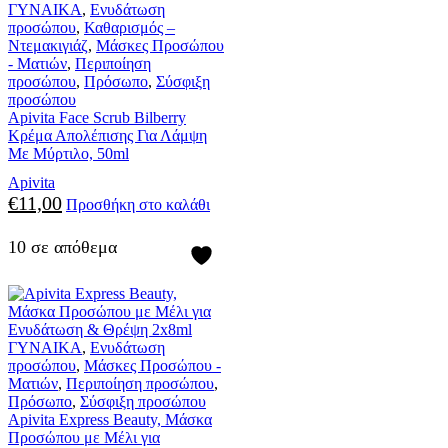
ΓΥΝΑΙΚΑ
,
Ενυδάτωση
προσώπου
,
Καθαρισμός –
Ντεμακιγιάζ
,
Μάσκες Προσώπου
- Ματιών
,
Περιποίηση
προσώπου
,
Πρόσωπο
,
Σύσφιξη
προσώπου
Apivita Face Scrub Bilberry
Κρέμα Απολέπισης Για Λάμψη
Με Μύρτιλο, 50ml
Apivita
€
11,00
Προσθήκη στο καλάθι
10 σε απόθεμα
ΓΥΝΑΙΚΑ
,
Ενυδάτωση
προσώπου
,
Μάσκες Προσώπου -
Ματιών
,
Περιποίηση προσώπου
,
Πρόσωπο
,
Σύσφιξη προσώπου
Apivita Express Beauty, Μάσκα
Προσώπου με Μέλι για