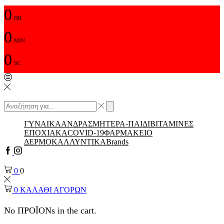
0
HR
0
MIN
0
SC
Αναζήτηση
input
Αναζήτηση
ΓΥΝΑΙΚΑ
ΑΝΔΡΑΣ
ΜΗΤΕΡΑ-ΠΑΙΔΙ
ΒΙΤΑΜΙΝΕΣ
ΕΠΟΧΙΑΚΑ
COVID-19
ΦΑΡΜΑΚΕΙΟ
ΔΕΡΜΟΚΑΛΛΥΝΤΙΚΑ
Brands
Facebook
Instagram
0
0
0
ΚΑΛΑΘΙ ΑΓΟΡΩΝ
No ΠΡΟΪΟΝs in the cart.