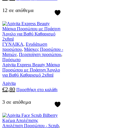
12 σε απόθεμα
ΓΥΝΑΙΚΑ
,
Ενυδάτωση
προσώπου
,
Μάσκες Προσώπου -
Ματιών
,
Περιποίηση προσώπου
,
Πρόσωπο
Apivita Express Beauty Μάσκα
Προσώπου με Πράσινη Άργιλο
για Βαθύ Καθαρισμό 2x8ml
Apivita
€
2,80
Προσθήκη στο καλάθι
3 σε απόθεμα
Απολέπιση Προσώπου - Scrub
,