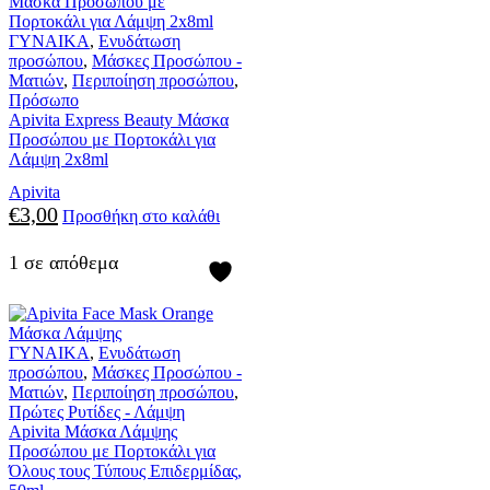
ΓΥΝΑΙΚΑ
,
Ενυδάτωση
προσώπου
,
Μάσκες Προσώπου -
Ματιών
,
Περιποίηση προσώπου
,
Πρόσωπο
Apivita Express Beauty Μάσκα
Προσώπου με Πορτοκάλι για
Λάμψη 2x8ml
Apivita
€
3,00
Προσθήκη στο καλάθι
1 σε απόθεμα
ΓΥΝΑΙΚΑ
,
Ενυδάτωση
προσώπου
,
Μάσκες Προσώπου -
Ματιών
,
Περιποίηση προσώπου
,
Πρώτες Ρυτίδες - Λάμψη
Apivita Μάσκα Λάμψης
Προσώπου με Πορτοκάλι για
Όλους τους Τύπους Επιδερμίδας,