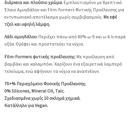
διάρκεια και πλούσιο χρώμα.
Εμπλουτισμένο με θρεπτικό
Έλαιο Αμυγδάλου και Film-formers Φυτικής Προέλευσης για
εντυπωσιακό αποτέλεσμα χωρίς συμβιβασμούς.
Με εφέ
τζελ και υψηλή λάμψη.
Λάδι αμυγδάλου:
Περιέχει πάνω από 80% ω-9 και ω-6 λιπαρά
οξέα. Θρέφει και προστατεύει τα νύχια.
Film-Formers φυτικής προέλευσης:
Με προέλευση από
βαμβάκι και καλαμπόκι. Χαρίζουν ένα εξαιρετικά λαμπερό
τελείωμα, ενώ αφήνουν τα νύχια να αναπνέουν.
70+% Περιεχόμενο Φυσικής Προέλευσης.
0% Silicones, Mineral Oil, Talc.
Σχεδιασμένα χωρίς 10 σκληρά χημικά.
Κατάλληλο για Vegan.