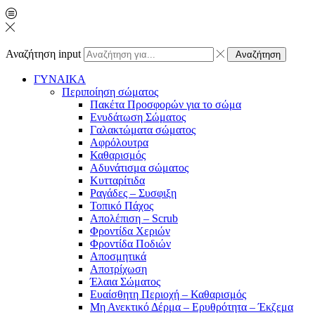
Αναζήτηση input
Αναζήτηση
ΓΥΝΑΙΚΑ
Περιποίηση σώματος
Πακέτα Προσφορών για το σώμα
Ενυδάτωση Σώματος
Γαλακτώματα σώματος
Αφρόλουτρα
Καθαρισμός
Αδυνάτισμα σώματος
Κυτταρίτιδα
Ραγάδες – Συσφιξη
Τοπικό Πάχος
Απολέπιση – Scrub
Φροντίδα Χεριών
Φροντίδα Ποδιών
Αποσμητικά
Αποτρίχωση
Έλαια Σώματος
Ευαίσθητη Περιοχή – Καθαρισμός
Μη Ανεκτικό Δέρμα – Ερυθρότητα – Έκζεμα