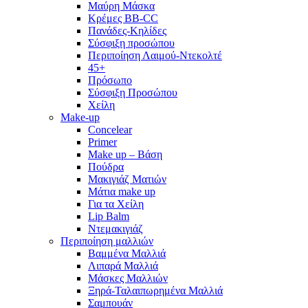
Μαύρη Μάσκα
Κρέμες BB-CC
Πανάδες-Κηλίδες
Σύσφιξη προσώπου
Περιποίηση Λαιμού-Ντεκολτέ
45+
Πρόσωπο
Σύσφιξη Προσώπου
Χείλη
Make-up
Concelear
Primer
Make up – Βάση
Πούδρα
Μακιγιάζ Ματιών
Μάτια make up
Για τα Χείλη
Lip Balm
Ντεμακιγιάζ
Περιποίηση μαλλιών
Βαμμένα Μαλλιά
Λιπαρά Μαλλιά
Μάσκες Μαλλιών
Ξηρά-Ταλαιπωρημένα Μαλλιά
Σαμπουάν