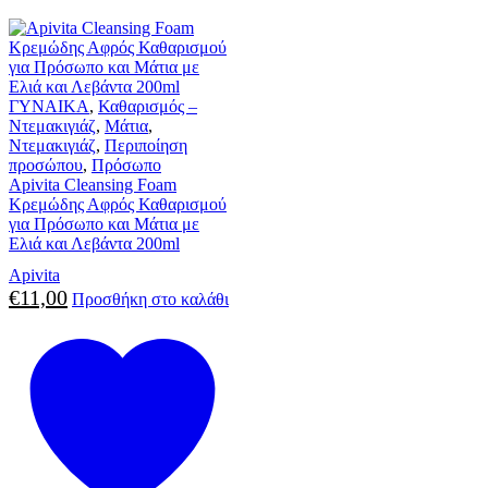
ΓΥΝΑΙΚΑ
,
Καθαρισμός –
Ντεμακιγιάζ
,
Μάτια
,
Ντεμακιγιάζ
,
Περιποίηση
προσώπου
,
Πρόσωπο
Apivita Cleansing Foam
Κρεμώδης Αφρός Καθαρισμού
για Πρόσωπο και Μάτια με
Ελιά και Λεβάντα 200ml
Apivita
€
11,00
Προσθήκη στο καλάθι