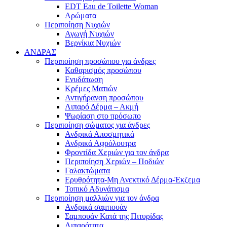
EDT Eau de Toilette Woman
Αρώματα
Περιποίηση Νυχιών
Αγωγή Νυχιών
Βερνίκια Νυχιών
ΑΝΔΡΑΣ
Περιποίηση προσώπου για άνδρες
Καθαρισμός προσώπου
Ενυδάτωση
Κρέμες Ματιών
Αντιγήρανση προσώπου
Λιπαρό Δέρμα – Ακμή
Ψωρίαση στο πρόσωπο
Περιποίηση σώματος για άνδρες
Ανδρικά Αποσμητικά
Ανδρικά Αφρόλουτρα
Φροντίδα Χεριών για τον άνδρα
Περιποίηση Χεριών – Ποδιών
Γαλακτώματα
Ερυθρότητα-Μη Ανεκτικό Δέρμα-Έκζεμα
Τοπικό Αδυνάτισμα
Περιποίηση μαλλιών για τον άνδρα
Ανδρικά σαμπουάν
Σαμπουάν Κατά της Πιτυρίδας
Λιπαρότητα