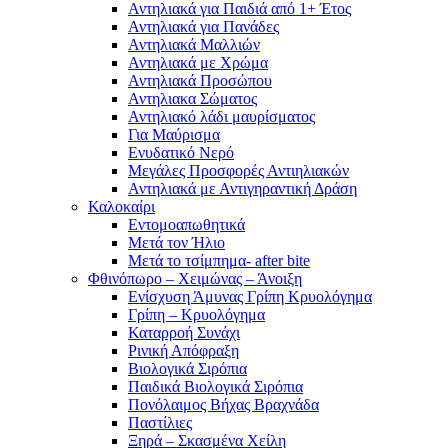
Αντηλιακά για Παιδιά από 1+ Έτος
Αντηλιακά για Πανάδες
Αντηλιακά Μαλλιών
Αντηλιακά με Χρώμα
Αντηλιακά Προσώπου
Αντηλιακα Σώματος
Αντηλιακό λάδι μαυρίσματος
Για Μαύρισμα
Ενυδατικό Νερό
Μεγάλες Προσφορές Αντιηλιακών
Αντηλιακά με Αντιγηραντική Δράση
Καλοκαίρι
Εντομοαπωθητικά
Μετά τον Ήλιο
Μετά το τσίμπημα- after bite
Φθινόπωρο – Χειμώνας – Άνοιξη
Ενίσχυση Άμυνας Γρίπη Κρυολόγημα
Γρίπη – Κρυολόγημα
Καταρροή Συνάχι
Ρινική Απόφραξη
Βιολογικά Σιρόπια
Παιδικά Βιολογικά Σιρόπια
Πονόλαιμος Βήχας Βραχνάδα
Παστίλιες
Ξηρά – Σκασμένα Χείλη