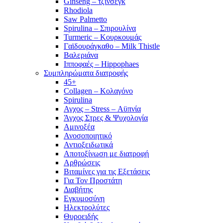
Ginseng – τζίνσεγκ
Rhodiola
Saw Palmetto
Spirulina – Σπιρουλίνα
Turmeric – Κουρκουμάς
Γαϊδουράγκαθο – Milk Thistle
Βαλεριάνα
Ιπποφαές – Hippophaes
Συμπληρώματα διατροφής
45+
Collagen – Κολαγόνο
Spirulina
Αγχος – Stress – Αϋπνία
Άγχος Στρες & Ψυχολογία
Αμινοξέα
Ανοσοποιητικό
Αντιοξειδωτικά
Αποτοξίνωση με διατροφή
Αρθρώσεις
Βιταμίνες για τις Εξετάσεις
Για Τον Προστάτη
Διαβήτης
Εγκυμοσύνη
Ηλεκτρολύτες
Θυροειδής