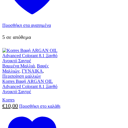
Προσθήκη στα αγαπημένα
5 σε απόθεμα
Βαμμένα Μαλλιά
,
Βαφές
Μαλλιών
,
ΓΥΝΑΙΚΑ
,
Περιποίηση μαλλιών
Korres Βαφή ARGAN OIL
Advanced Colorant 8.1 Ξανθό
Ανοικτό Σαντρέ
Korres
€
10,00
Προσθήκη στο καλάθι