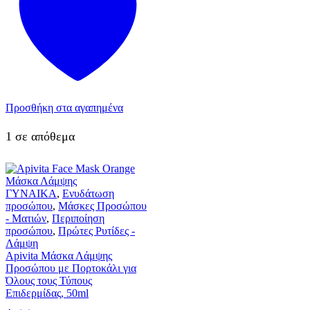
Προσθήκη στα αγαπημένα
1 σε απόθεμα
ΓΥΝΑΙΚΑ
,
Ενυδάτωση
προσώπου
,
Μάσκες Προσώπου
- Ματιών
,
Περιποίηση
προσώπου
,
Πρώτες Ρυτίδες -
Λάμψη
Apivita Μάσκα Λάμψης
Προσώπου με Πορτοκάλι για
Όλους τους Τύπους
Επιδερμίδας, 50ml