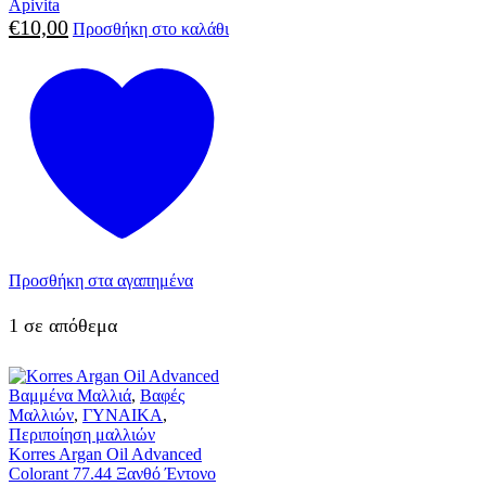
Apivita
€
10,00
Προσθήκη στο καλάθι
Προσθήκη στα αγαπημένα
1 σε απόθεμα
Βαμμένα Μαλλιά
,
Βαφές
Μαλλιών
,
ΓΥΝΑΙΚΑ
,
Περιποίηση μαλλιών
Korres Argan Oil Advanced
Colorant 77.44 Ξανθό Έντονο