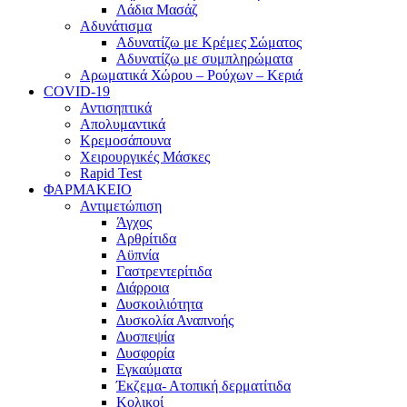
Λάδια Μασάζ
Αδυνάτισμα
Αδυνατίζω με Κρέμες Σώματος
Αδυνατίζω με συμπληρώματα
Αρωματικά Χώρου – Ρούχων – Κεριά
COVID-19
Αντισηπτικά
Απολυμαντικά
Κρεμοσάπουνα
Χειρουργικές Μάσκες
Rapid Test
ΦΑΡΜΑΚΕΙΟ
Αντιμετώπιση
Άγχος
Αρθρίτιδα
Αϋπνία
Γαστρεντερίτιδα
Διάρροια
Δυσκοιλιότητα
Δυσκολία Αναπνοής
Δυσπεψία
Δυσφορία
Εγκαύματα
Έκζεμα- Ατοπική δερματίτιδα
Κολικοί