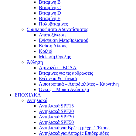
Βιταμίνη B
Βιταμίνη C
Βιταμίνη D
Βιταμίνη E
Πολυβιταμίνες
Συμπληρώματα Αδυνατίσματος
Αποτοξίνωση
Ενίσχυση Μεταβολισμού
Καύση Λίπους
Κοιλιά
Μείωση Όρεξης
Άθληση
Αμινοξέα – BCAA
Βιταμινες για τις αρθρωσεις
Ενέργεια & Τόνωση
Λιποτροπικά – Λιποδιαλύτες – Καρνιτίνη
Όγκος – Μυϊκή Ανάπτυξη
ΕΠΟΧΙΑΚΑ
Αντηλιακά
Αντηλιακά SPF15
Αντηλιακά SPF20
Αντηλιακά SPF30
Αντηλιακά SPF50
Αντηλιακά για Βρέφη μέχρι 1 Έτους
Αντηλιακά για Λιπαρές Επιδερμίδες