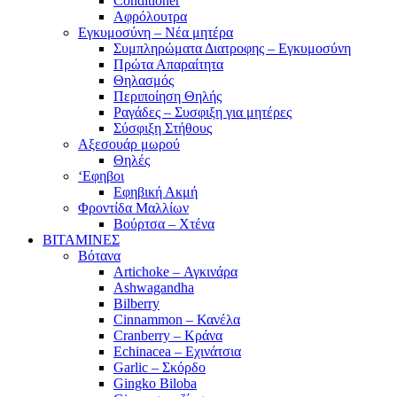
Conditioner
Αφρόλουτρα
Εγκυμοσύνη – Νέα μητέρα
Συμπληρώματα Διατροφης – Εγκυμοσύνη
Πρώτα Απαραίτητα
Θηλασμός
Περιποίηση Θηλής
Ραγάδες – Συσφιξη για μητέρες
Σύσφιξη Στήθους
Αξεσουάρ μωρού
Θηλές
‘Εφηβοι
Εφηβική Ακμή
Φροντίδα Μαλλίων
Βούρτσα – Χτένα
ΒΙΤΑΜΙΝΕΣ
Βότανα
Artichoke – Αγκινάρα
Ashwagandha
Bilberry
Cinnammon – Κανέλα
Cranberry – Κράνα
Echinacea – Εχινάτσια
Garlic – Σκόρδο
Gingko Biloba