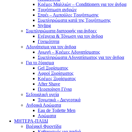
Κρέμες Μαλλιών – Conditioners για τον άνδρα
Τριχόπτωση ανδρών
Σπρέι – Αμπούλες Τριχόπτωσης
Συμπληρώματα κατά της Τριχόπτωσης
Styling
Συμπληρώματα διατροφής για άνδρες
Ενέργεια & Τόνωση για τον άνδρα
Γονιμότητα
Αδυνάτισμα για τον άνδρα
Αγωγή – Κρέμες Αδυνατίσματος
Συμπληρώματα Αδυνατίσματος για τον άνδρα
Για το ξύρισμα
Gel Ξυρίσματος
Αφροί Ξυρίσματος
Κρέμες Ξυρίσματος
After Shave
Περιποίηση Γένια
Σεξουαλική υγεία
Τονωτικά – Διεγερτικά
Ανδρικά Αρώματα
Eau de Toilette Men
Αρώματα
ΜΗΤΕΡΑ-ΠΑΙΔΙ
Βρέφική Φροντίδα
Καθαρισμός για παιδιά