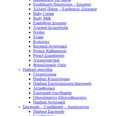
Ενυδάτωση Προσώπου – Σώματος
Αλλαγή Πάνας – Ερεθισμοί -Σύγκαμα
Baby Cream
Body Milk
Ευαίσθητα Δέρματα
Ατοπική Δερματίτιδα
Νινίδα
Έλαια
Κολώνιες
Βρεφικά Αντιηλιακά
Ρινικός Καθαρισμός
Ρινική Συμφόρηση
Απορρυπαντικά
Φυσιολογικός Ορός
Παιδική φροντίδα
Γλειφιτζούρια
Παιδικό Κρυολόγημα
Παιδικά Συμπληρώματα Διατροφής
Αντιφθειρικό
Επιστροφή στα Θρανία
Οδοντόπαστες-Οδοντόβουρτσες
Παιδικά Αντηλιακά
Σαμπουάν – Conditioner – Αφρόλουτρα
Παιδικά Σαμπουάν