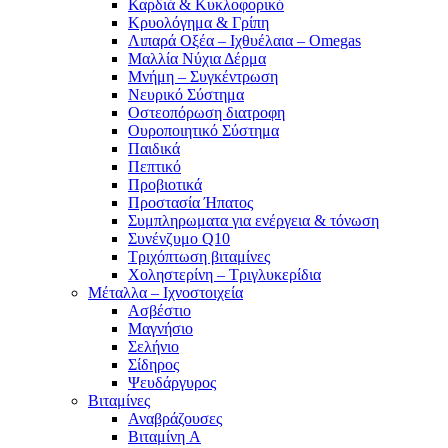
Καρδιά & Κυκλοφορικό
Κρυολόγημα & Γρίπη
Λιπαρά Οξέα – Ιχθυέλαια – Omegas
Μαλλία Νύχια Δέρμα
Μνήμη – Συγκέντρωση
Νευρικό Σύστημα
Οστεοπόρωση διατροφη
Ουροποιητικό Σύστημα
Παιδικά
Πεπτικό
Προβιοτικά
Προστασία Ήπατος
Συμπληρωματα για ενέργεια & τόνωση
Συνένζυμο Q10
Τριχόπτωση βιταμίνες
Χοληστερίνη – Τριγλυκερίδια
Μέταλλα – Ιχνοστοιχεία
Ασβέστιο
Μαγνήσιο
Σελήνιο
Σίδηρος
Ψευδάργυρος
Βιταμίνες
Αναβράζουσες
Βιταμίνη A