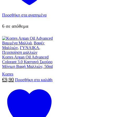
Προσθήκη στα αγαπημένα
6 σε απόθεμα
Βαμμένα Μαλλιά
,
Βαφές
Μαλλιών
,
ΓΥΝΑΙΚΑ
,
Περιποίηση μαλλιών
Korres Argan Oil Advanced
Colorant 3.0 Καστανό Σκούρο
Μόνιμη Βαφή Μαλλιών, 50ml
Korres
€
9,90
Προσθήκη στο καλάθι