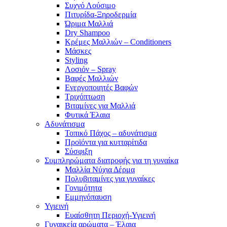
Συχνό Λούσιμο
Πιτυρίδα-Ξηροδερμία
Ώριμα Μαλλιά
Dry Shampoo
Κρέμες Μαλλιών – Conditioners
Μάσκες
Styling
Λοσιόν – Spray
Βαφές Μαλλιών
Ενεργοποιητές Βαφών
Τριχόπτωση
Βιταμίνες για Μαλλιά
Φυτικά Έλαια
Αδυνάτισμα
Τοπικό Πάχος – αδυνάτισμα
Προϊόντα για κυτταρίτιδα
Σύσφιξη
Συμπληρώματα διατροφής για τη γυναίκα
Μαλλία Νύχια Δέρμα
Πολυβιταμίνες για γυναίκες
Γονιμότητα
Εμμηνόπαυση
Υγιεινή
Ευαίσθητη Περιοχή-Υγιεινή
Γυναικεία αρώματα – Έλαια