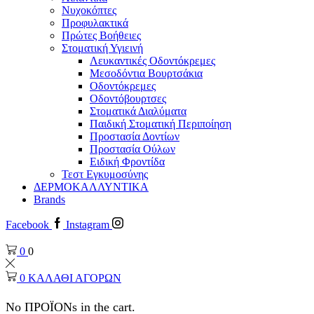
Νυχοκόπτες
Προφυλακτικά
Πρώτες Βοήθειες
Στοματική Υγιεινή
Λευκαντικές Οδοντόκρεμες
Μεσοδόντια Βουρτσάκια
Οδοντόκρεμες
Οδοντόβουρτσες
Στοματικά Διαλύματα
Παιδική Στοματική Περιποίηση
Προστασία Δοντίων
Προστασία Ούλων
Ειδική Φροντίδα
Τεστ Εγκυμοσύνης
ΔΕΡΜΟΚΑΛΛΥΝΤΙΚΑ
Brands
Facebook
Instagram
0
0
0
ΚΑΛΑΘΙ ΑΓΟΡΩΝ
No ΠΡΟΪΟΝs in the cart.