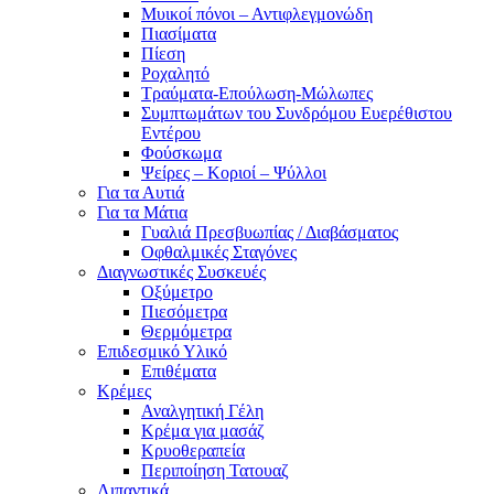
Μυικοί πόνοι – Αντιφλεγμονώδη
Πιασίματα
Πίεση
Ροχαλητό
Τραύματα-Επούλωση-Μώλωπες
Συμπτωμάτων του Συνδρόμου Ευερέθιστου
Εντέρου
Φούσκωμα
Ψείρες – Κοριοί – Ψύλλοι
Για τα Αυτιά
Για τα Μάτια
Γυαλιά Πρεσβυωπίας / Διαβάσματος
Οφθαλμικές Σταγόνες
Διαγνωστικές Συσκευές
Οξύμετρο
Πιεσόμετρα
Θερμόμετρα
Επιδεσμικό Υλικό
Επιθέματα
Κρέμες
Αναλγητική Γέλη
Κρέμα για μασάζ
Κρυοθεραπεία
Περιποίηση Τατουαζ
Λιπαντικά