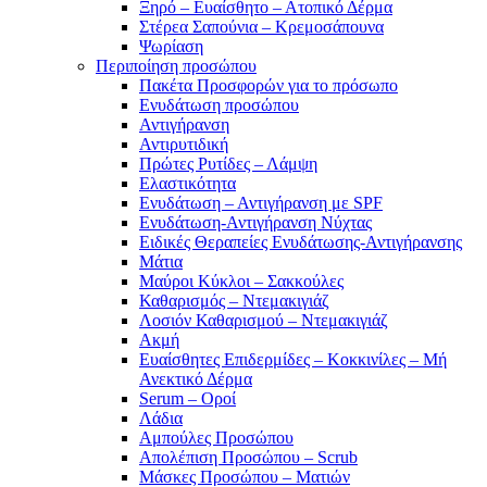
Ξηρό – Ευαίσθητο – Ατοπικό Δέρμα
Στέρεα Σαπούνια – Κρεμοσάπουνα
Ψωρίαση
Περιποίηση προσώπου
Πακέτα Προσφορών για το πρόσωπο
Ενυδάτωση προσώπου
Αντιγήρανση
Αντιρυτιδική
Πρώτες Ρυτίδες – Λάμψη
Ελαστικότητα
Ενυδάτωση – Αντιγήρανση με SPF
Ενυδάτωση-Αντιγήρανση Νύχτας
Ειδικές Θεραπείες Ενυδάτωσης-Αντιγήρανσης
Μάτια
Μαύροι Κύκλοι – Σακκούλες
Καθαρισμός – Ντεμακιγιάζ
Λοσιόν Καθαρισμού – Ντεμακιγιάζ
Ακμή
Ευαίσθητες Επιδερμίδες – Κοκκινίλες – Μή
Ανεκτικό Δέρμα
Serum – Οροί
Λάδια
Αμπούλες Προσώπου
Απολέπιση Προσώπου – Scrub
Μάσκες Προσώπου – Ματιών