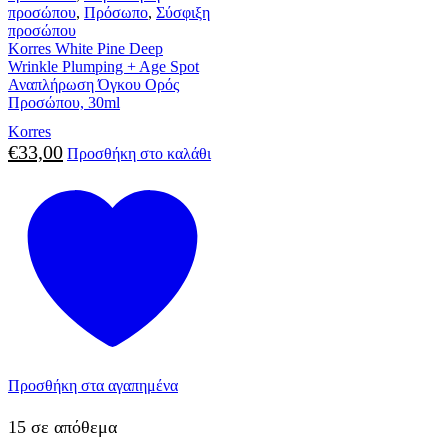
προσώπου
,
Πρόσωπο
,
Σύσφιξη
προσώπου
Korres White Pine Deep
Wrinkle Plumping + Age Spot
Αναπλήρωση Όγκου Ορός
Προσώπου, 30ml
Korres
€
33,00
Προσθήκη στο καλάθι
Προσθήκη στα αγαπημένα
15 σε απόθεμα