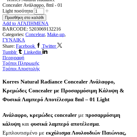
Concealer Ανάλαφρο, 8ml - 01
Light ποσότητα
Προσθήκη στο καλάθι
Add to ΑΓΑΠΗΜΕΝΑ
BARCODE:
5203069132216
Categories:
Concelear
,
Make-up
,
ΓΥΝΑΙΚΑ
Share:
Facebook
Twitter
Tumblr
Linkedin
Περιγραφή
Τρόποι Πληρωμής
Τρόποι Αποστολής
Korres Natural Radiance Concealer Ανάλαφρο,
Κρεμώδες Concealer με Προσαρμόσιμη Κάλυψη &
Φυσικά Λαμπερό Αποτέλεσμα 8ml – 01 Light
Ανάλαφρο, κρεμώδες concealer
με
προσαρμόσιμη
κάλυψη
και
φυσικά λαμπερό αποτέλεσμα
.
Εμπλουτισμένο με
εκχύλισμα Λουλουδιών Παιώνιας,