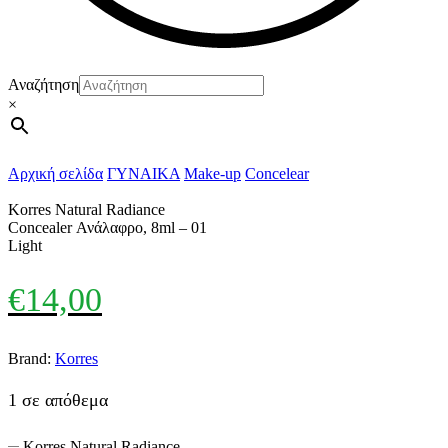
Αναζήτηση
×
Αρχική σελίδα
ΓΥΝΑΙΚΑ
Make-up
Concelear
Korres Natural Radiance
Concealer Ανάλαφρο, 8ml – 01
Light
€
14,00
Brand:
Korres
1 σε απόθεμα
Korres Natural Radiance