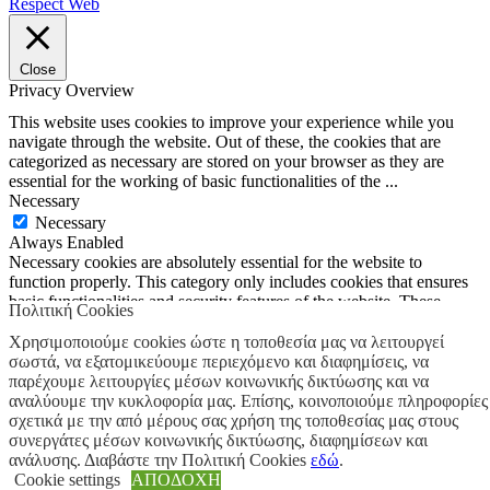
Respect Web
Close
Privacy Overview
This website uses cookies to improve your experience while you
navigate through the website. Out of these, the cookies that are
categorized as necessary are stored on your browser as they are
essential for the working of basic functionalities of the
...
Necessary
Necessary
Always Enabled
Necessary cookies are absolutely essential for the website to
function properly. This category only includes cookies that ensures
basic functionalities and security features of the website. These
Πολιτική Cookies
cookies do not store any personal information.
Non-necessary
Χρησιμοποιούμε cookies ώστε η τοποθεσία μας να λειτουργεί
σωστά, να εξατομικεύουμε περιεχόμενο και διαφημίσεις, να
Non-necessary
παρέχουμε λειτουργίες μέσων κοινωνικής δικτύωσης και να
Any cookies that may not be particularly necessary for the website
αναλύουμε την κυκλοφορία μας. Επίσης, κοινοποιούμε πληροφορίες
to function and is used specifically to collect user personal data via
σχετικά με την από μέρους σας χρήση της τοποθεσίας μας στους
analytics, ads, other embedded contents are termed as non-necessary
συνεργάτες μέσων κοινωνικής δικτύωσης, διαφημίσεων και
cookies. It is mandatory to procure user consent prior to running
ανάλυσης. Διαβάστε την Πολιτική Cookies
εδώ
.
these cookies on your website.
Cookie settings
ΑΠΟΔΟΧΗ
SAVE & ACCEPT