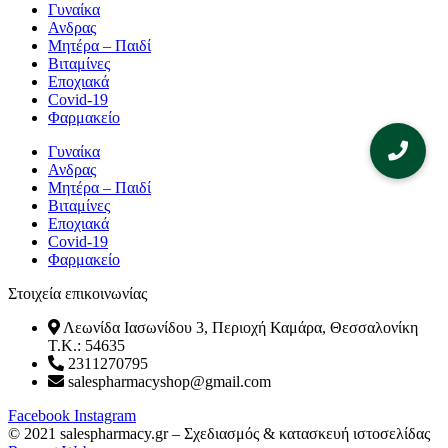
Γυναίκα
Ανδρας
Μητέρα – Παιδί
Βιταμίνες
Εποχιακά
Covid-19
Φαρμακείο
Γυναίκα
Ανδρας
Μητέρα – Παιδί
Βιταμίνες
Εποχιακά
Covid-19
Φαρμακείο
Στοιχεία επικοινωνίας
Λεωνίδα Ιασωνίδου 3, Περιοχή Καμάρα, Θεσσαλονίκη
T.K.: 54635
2311270795
salespharmacyshop@gmail.com
Facebook
Instagram
© 2021 salespharmacy.gr – Σχεδιασμός & κατασκευή ιστοσελίδας