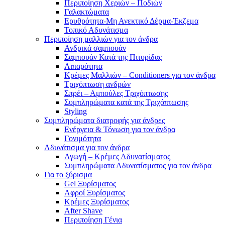
Περιποίηση Χεριών – Ποδιών
Γαλακτώματα
Ερυθρότητα-Μη Ανεκτικό Δέρμα-Έκζεμα
Τοπικό Αδυνάτισμα
Περιποίηση μαλλιών για τον άνδρα
Ανδρικά σαμπουάν
Σαμπουάν Κατά της Πιτυρίδας
Λιπαρότητα
Κρέμες Μαλλιών – Conditioners για τον άνδρα
Τριχόπτωση ανδρών
Σπρέι – Αμπούλες Τριχόπτωσης
Συμπληρώματα κατά της Τριχόπτωσης
Styling
Συμπληρώματα διατροφής για άνδρες
Ενέργεια & Τόνωση για τον άνδρα
Γονιμότητα
Αδυνάτισμα για τον άνδρα
Αγωγή – Κρέμες Αδυνατίσματος
Συμπληρώματα Αδυνατίσματος για τον άνδρα
Για το ξύρισμα
Gel Ξυρίσματος
Αφροί Ξυρίσματος
Κρέμες Ξυρίσματος
After Shave
Περιποίηση Γένια