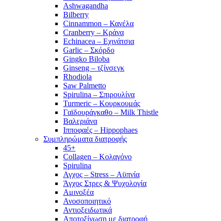
Ashwagandha
Bilberry
Cinnammon – Κανέλα
Cranberry – Κράνα
Echinacea – Εχινάτσια
Garlic – Σκόρδο
Gingko Biloba
Ginseng – τζίνσεγκ
Rhodiola
Saw Palmetto
Spirulina – Σπιρουλίνα
Turmeric – Κουρκουμάς
Γαϊδουράγκαθο – Milk Thistle
Βαλεριάνα
Ιπποφαές – Hippophaes
Συμπληρώματα διατροφής
45+
Collagen – Κολαγόνο
Spirulina
Αγχος – Stress – Αϋπνία
Άγχος Στρες & Ψυχολογία
Αμινοξέα
Ανοσοποιητικό
Αντιοξειδωτικά
Αποτοξίνωση με διατροφή