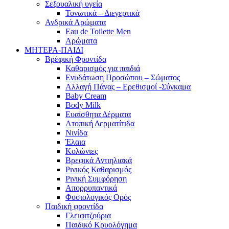
Σεξουαλική υγεία
Τονωτικά – Διεγερτικά
Ανδρικά Αρώματα
Eau de Toilette Men
Αρώματα
ΜΗΤΕΡΑ-ΠΑΙΔΙ
Βρέφική Φροντίδα
Καθαρισμός για παιδιά
Ενυδάτωση Προσώπου – Σώματος
Αλλαγή Πάνας – Ερεθισμοί -Σύγκαμα
Baby Cream
Body Milk
Ευαίσθητα Δέρματα
Ατοπική Δερματίτιδα
Νινίδα
Έλαια
Κολώνιες
Βρεφικά Αντιηλιακά
Ρινικός Καθαρισμός
Ρινική Συμφόρηση
Απορρυπαντικά
Φυσιολογικός Ορός
Παιδική φροντίδα
Γλειφιτζούρια
Παιδικό Κρυολόγημα