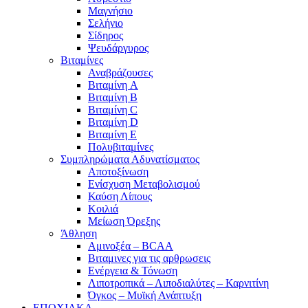
Μαγνήσιο
Σελήνιο
Σίδηρος
Ψευδάργυρος
Βιταμίνες
Αναβράζουσες
Βιταμίνη A
Βιταμίνη B
Βιταμίνη C
Βιταμίνη D
Βιταμίνη E
Πολυβιταμίνες
Συμπληρώματα Αδυνατίσματος
Αποτοξίνωση
Ενίσχυση Μεταβολισμού
Καύση Λίπους
Κοιλιά
Μείωση Όρεξης
Άθληση
Αμινοξέα – BCAA
Βιταμινες για τις αρθρωσεις
Ενέργεια & Τόνωση
Λιποτροπικά – Λιποδιαλύτες – Καρνιτίνη
Όγκος – Μυϊκή Ανάπτυξη
ΕΠΟΧΙΑΚΑ