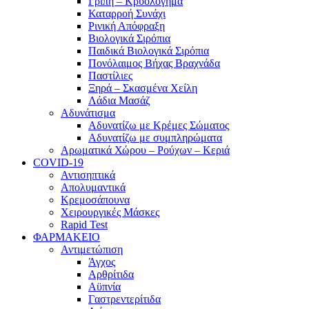
Γρίπη – Κρυολόγημα
Καταρροή Συνάχι
Ρινική Απόφραξη
Βιολογικά Σιρόπια
Παιδικά Βιολογικά Σιρόπια
Πονόλαιμος Βήχας Βραχνάδα
Παστίλιες
Ξηρά – Σκασμένα Χείλη
Λάδια Μασάζ
Αδυνάτισμα
Αδυνατίζω με Κρέμες Σώματος
Αδυνατίζω με συμπληρώματα
Αρωματικά Χώρου – Ρούχων – Κεριά
COVID-19
Αντισηπτικά
Απολυμαντικά
Κρεμοσάπουνα
Χειρουργικές Μάσκες
Rapid Test
ΦΑΡΜΑΚΕΙΟ
Αντιμετώπιση
Άγχος
Αρθρίτιδα
Αϋπνία
Γαστρεντερίτιδα