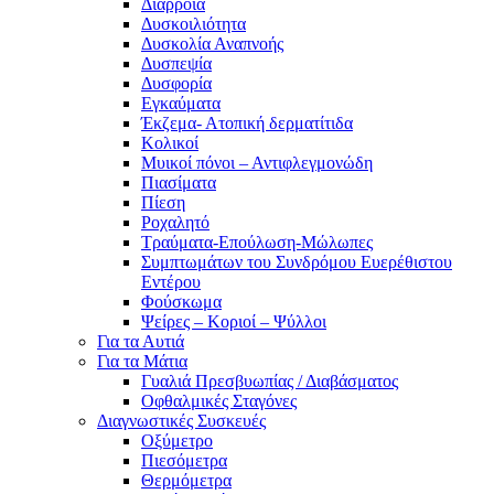
Διάρροια
Δυσκοιλιότητα
Δυσκολία Αναπνοής
Δυσπεψία
Δυσφορία
Εγκαύματα
Έκζεμα- Ατοπική δερματίτιδα
Κολικοί
Μυικοί πόνοι – Αντιφλεγμονώδη
Πιασίματα
Πίεση
Ροχαλητό
Τραύματα-Επούλωση-Μώλωπες
Συμπτωμάτων του Συνδρόμου Ευερέθιστου
Εντέρου
Φούσκωμα
Ψείρες – Κοριοί – Ψύλλοι
Για τα Αυτιά
Για τα Μάτια
Γυαλιά Πρεσβυωπίας / Διαβάσματος
Οφθαλμικές Σταγόνες
Διαγνωστικές Συσκευές
Οξύμετρο
Πιεσόμετρα
Θερμόμετρα