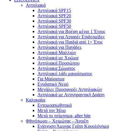
Αντηλιακά
Αντηλιακά SPF15
Αντηλιακά SPF20
Αντηλιακά SPF30
Αντηλιακά SPF50
Αντηλιακά για Βρέφη μέχρι 1 Έτους
Αντηλιακά για Λιπαρές Επιδερμίδες
Αντηλιακά για Παιδιά από 1+ Έτος
Αντηλιακά για Πανάδες
Αντηλιακά Μαλλιών
Αντηλιακά με Χρώμα
Αντηλιακά Προσώπου
Αντηλιακα Σώματος
Αντηλιακό λάδι μαυρίσματος
Για Μαύρισμα
Ενυδατικό Νερό
Μεγάλες Προσφορές Αντιηλιακών
Αντηλιακά με Αντιγηραντική Δράση
Καλοκαίρι
Εντομοαπωθητικά
Μετά τον Ήλιο
Μετά το τσίμπημα- after bite
Φθινόπωρο – Χειμώνας – Άνοιξη
Ενίσχυση Άμυνας Γρίπη Κρυολόγημα