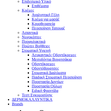
Επιδεσμικό Υλικό
Επιθέματα
Κρέμες
Αναλγητική Γέλη
Κρέμα για μασάζ
Κρυοθεραπεία
Περιποίηση Τατουαζ
Λιπαντικά
Νυχοκόπτες
Προφυλακτικά
Πρώτες Βοήθειες
Στοματική Υγιεινή
Λευκαντικές Οδοντόκρεμες
Μεσοδόντια Βουρτσάκια
Οδοντόκρεμες
Οδοντόβουρτσες
Στοματικά Διαλύματα
Παιδική Στοματική Περιποίηση
Προστασία Δοντίων
Προστασία Ούλων
Ειδική Φροντίδα
Τεστ Εγκυμοσύνης
ΔΕΡΜΟΚΑΛΛΥΝΤΙΚΑ
Brands