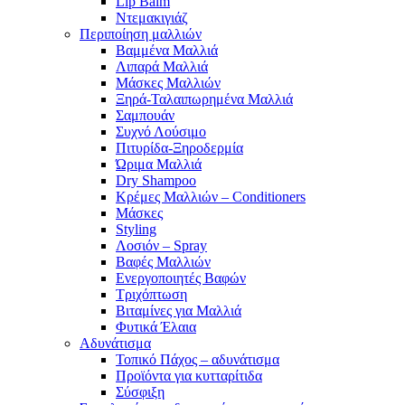
Lip Balm
Ντεμακιγιάζ
Περιποίηση μαλλιών
Βαμμένα Μαλλιά
Λιπαρά Μαλλιά
Μάσκες Μαλλιών
Ξηρά-Ταλαιπωρημένα Μαλλιά
Σαμπουάν
Συχνό Λούσιμο
Πιτυρίδα-Ξηροδερμία
Ώριμα Μαλλιά
Dry Shampoo
Κρέμες Μαλλιών – Conditioners
Μάσκες
Styling
Λοσιόν – Spray
Βαφές Μαλλιών
Ενεργοποιητές Βαφών
Τριχόπτωση
Βιταμίνες για Μαλλιά
Φυτικά Έλαια
Αδυνάτισμα
Τοπικό Πάχος – αδυνάτισμα
Προϊόντα για κυτταρίτιδα
Σύσφιξη