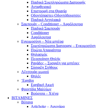
Παιδικά Συμπληρώματα Διατροφής
Αντιφθειρικό
Επιστροφή στα Θρανία
Οδοντόπαστες-Οδοντόβουρτσες
Παιδικά Αντηλιακά
Σαμπουάν – Conditioner – Αφρόλουτρα
Παιδικά Σαμπουάν
Conditioner
Αφρόλουτρα
Εγκυμοσύνη – Νέα μητέρα
Συμπληρώματα Διατροφης – Εγκυμοσύνη
Πρώτα Απαραίτητα
Θηλασμός
Περιποίηση Θηλής
Ραγάδες – Συσφιξη για μητέρες
Σύσφιξη Στήθους
Αξεσουάρ μωρού
Θηλές
‘Εφηβοι
Εφηβική Ακμή
Φροντίδα Μαλλίων
Βούρτσα – Χτένα
ΒΙΤΑΜΙΝΕΣ
Βότανα
Artichoke – Αγκινάρα