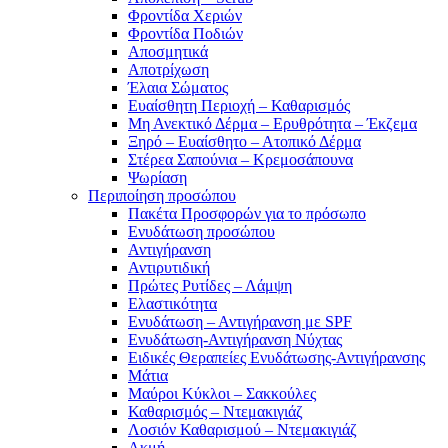
Φροντίδα Χεριών
Φροντίδα Ποδιών
Αποσμητικά
Αποτρίχωση
Έλαια Σώματος
Ευαίσθητη Περιοχή – Καθαρισμός
Μη Ανεκτικό Δέρμα – Ερυθρότητα – Έκζεμα
Ξηρό – Ευαίσθητο – Ατοπικό Δέρμα
Στέρεα Σαπούνια – Κρεμοσάπουνα
Ψωρίαση
Περιποίηση προσώπου
Πακέτα Προσφορών για το πρόσωπο
Ενυδάτωση προσώπου
Αντιγήρανση
Αντιρυτιδική
Πρώτες Ρυτίδες – Λάμψη
Ελαστικότητα
Ενυδάτωση – Αντιγήρανση με SPF
Ενυδάτωση-Αντιγήρανση Νύχτας
Ειδικές Θεραπείες Ενυδάτωσης-Αντιγήρανσης
Μάτια
Μαύροι Κύκλοι – Σακκούλες
Καθαρισμός – Ντεμακιγιάζ
Λοσιόν Καθαρισμού – Ντεμακιγιάζ
Ακμή