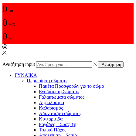
0
HR
0
MIN
0
SC
Αναζήτηση input
Αναζήτηση
ΓΥΝΑΙΚΑ
Περιποίηση σώματος
Πακέτα Προσφορών για το σώμα
Ενυδάτωση Σώματος
Γαλακτώματα σώματος
Αφρόλουτρα
Καθαρισμός
Αδυνάτισμα σώματος
Κυτταρίτιδα
Ραγάδες – Συσφιξη
Τοπικό Πάχος
Απολέπιση – Scrub