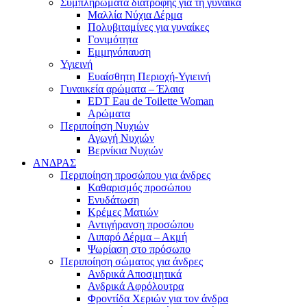
Συμπληρώματα διατροφής για τη γυναίκα
Μαλλία Νύχια Δέρμα
Πολυβιταμίνες για γυναίκες
Γονιμότητα
Εμμηνόπαυση
Υγιεινή
Ευαίσθητη Περιοχή-Υγιεινή
Γυναικεία αρώματα – Έλαια
EDT Eau de Toilette Woman
Αρώματα
Περιποίηση Νυχιών
Αγωγή Νυχιών
Βερνίκια Νυχιών
ΑΝΔΡΑΣ
Περιποίηση προσώπου για άνδρες
Καθαρισμός προσώπου
Ενυδάτωση
Κρέμες Ματιών
Αντιγήρανση προσώπου
Λιπαρό Δέρμα – Ακμή
Ψωρίαση στο πρόσωπο
Περιποίηση σώματος για άνδρες
Ανδρικά Αποσμητικά
Ανδρικά Αφρόλουτρα
Φροντίδα Χεριών για τον άνδρα