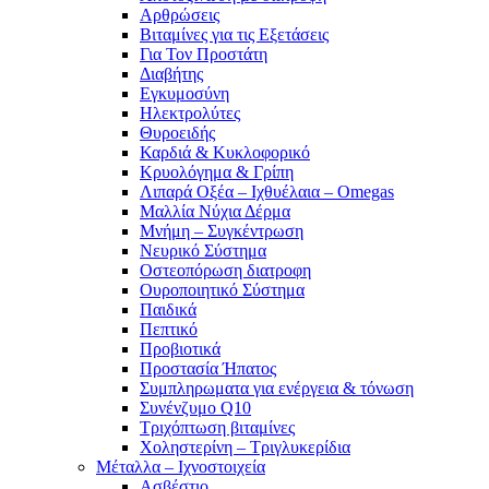
Αρθρώσεις
Βιταμίνες για τις Εξετάσεις
Για Τον Προστάτη
Διαβήτης
Εγκυμοσύνη
Ηλεκτρολύτες
Θυροειδής
Καρδιά & Κυκλοφορικό
Κρυολόγημα & Γρίπη
Λιπαρά Οξέα – Ιχθυέλαια – Omegas
Μαλλία Νύχια Δέρμα
Μνήμη – Συγκέντρωση
Νευρικό Σύστημα
Οστεοπόρωση διατροφη
Ουροποιητικό Σύστημα
Παιδικά
Πεπτικό
Προβιοτικά
Προστασία Ήπατος
Συμπληρωματα για ενέργεια & τόνωση
Συνένζυμο Q10
Τριχόπτωση βιταμίνες
Χοληστερίνη – Τριγλυκερίδια
Μέταλλα – Ιχνοστοιχεία
Ασβέστιο