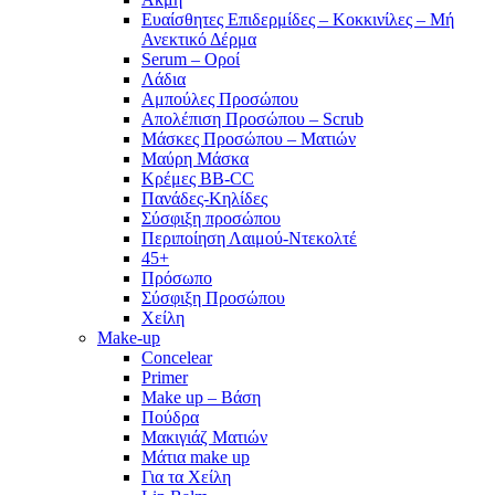
Ευαίσθητες Επιδερμίδες – Κοκκινίλες – Μή
Ανεκτικό Δέρμα
Serum – Οροί
Λάδια
Αμπούλες Προσώπου
Απολέπιση Προσώπου – Scrub
Μάσκες Προσώπου – Ματιών
Μαύρη Μάσκα
Κρέμες BB-CC
Πανάδες-Κηλίδες
Σύσφιξη προσώπου
Περιποίηση Λαιμού-Ντεκολτέ
45+
Πρόσωπο
Σύσφιξη Προσώπου
Χείλη
Make-up
Concelear
Primer
Make up – Βάση
Πούδρα
Μακιγιάζ Ματιών
Μάτια make up
Για τα Χείλη