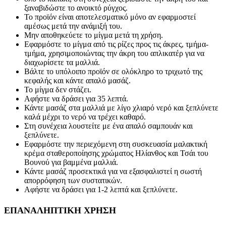
ξαναβιδώστε το ανοικτό ρύγχος.
Το προϊόν είναι αποτελεσματικό μόνο αν εφαρμοστεί
αμέσως μετά την ανάμιξή του.
Μην αποθηκεύετε το μίγμα μετά τη χρήση.
Εφαρμόστε το μίγμα από τις ρίζες προς τις άκρες, τμήμα-
τμήμα, χρησιμοποιώντας την άκρη του απλικατέρ για να
διαχωρίσετε τα μαλλιά.
Βάλτε το υπόλοιπο προϊόν σε ολόκληρο το τριχωτό της
κεφαλής και κάντε απαλό μασάζ.
Το μίγμα δεν στάζει.
Αφήστε να δράσει για 35 λεπτά.
Κάντε μασάζ στα μαλλιά με λίγο χλιαρό νερό και ξεπλύνετε
καλά μέχρι το νερό να τρέχει καθαρό.
Στη συνέχεια λουστείτε με ένα απαλό σαμπουάν και
ξεπλύνετε.
Εφαρμόστε την περιεχόμενη στη συσκευασία μαλακτική
κρέμα σταθεροποίησης χρώματος Ηλίανθος και Τσάι του
Βουνού για βαμμένα μαλλιά.
Κάντε μασάζ προσεκτικά για να εξασφαλιστεί η σωστή
απορρόφηση των συστατικών.
Αφήστε να δράσει για 1-2 λεπτά και ξεπλύνετε.
ΕΠΑΝΑΛΗΠΤΙΚΗ ΧΡΗΣΗ