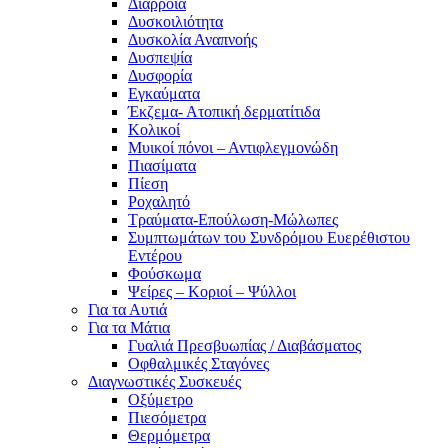
Διάρροια
Δυσκοιλιότητα
Δυσκολία Αναπνοής
Δυσπεψία
Δυσφορία
Εγκαύματα
Έκζεμα- Ατοπική δερματίτιδα
Κολικοί
Μυικοί πόνοι – Αντιφλεγμονώδη
Πιασίματα
Πίεση
Ροχαλητό
Τραύματα-Επούλωση-Μώλωπες
Συμπτωμάτων του Συνδρόμου Ευερέθιστου
Εντέρου
Φούσκωμα
Ψείρες – Κοριοί – Ψύλλοι
Για τα Αυτιά
Για τα Μάτια
Γυαλιά Πρεσβυωπίας / Διαβάσματος
Οφθαλμικές Σταγόνες
Διαγνωστικές Συσκευές
Οξύμετρο
Πιεσόμετρα
Θερμόμετρα