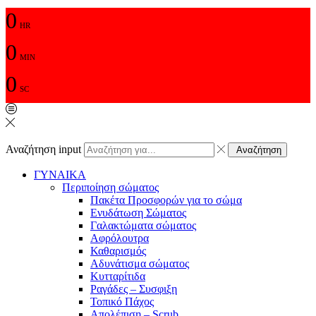
0
HR
0
MIN
0
SC
Αναζήτηση input
Αναζήτηση
ΓΥΝΑΙΚΑ
Περιποίηση σώματος
Πακέτα Προσφορών για το σώμα
Ενυδάτωση Σώματος
Γαλακτώματα σώματος
Αφρόλουτρα
Καθαρισμός
Αδυνάτισμα σώματος
Κυτταρίτιδα
Ραγάδες – Συσφιξη
Τοπικό Πάχος
Απολέπιση – Scrub