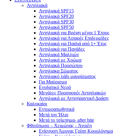
Αντηλιακά
Αντηλιακά SPF15
Αντηλιακά SPF20
Αντηλιακά SPF30
Αντηλιακά SPF50
Αντηλιακά για Βρέφη μέχρι 1 Έτους
Αντηλιακά για Λιπαρές Επιδερμίδες
Αντηλιακά για Παιδιά από 1+ Έτος
Αντηλιακά για Πανάδες
Αντηλιακά Μαλλιών
Αντηλιακά με Χρώμα
Αντηλιακά Προσώπου
Αντηλιακα Σώματος
Αντηλιακό λάδι μαυρίσματος
Για Μαύρισμα
Ενυδατικό Νερό
Μεγάλες Προσφορές Αντιηλιακών
Αντηλιακά με Αντιγηραντική Δράση
Καλοκαίρι
Εντομοαπωθητικά
Μετά τον Ήλιο
Μετά το τσίμπημα- after bite
Φθινόπωρο – Χειμώνας – Άνοιξη
Ενίσχυση Άμυνας Γρίπη Κρυολόγημα