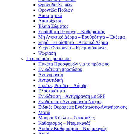
Φροντίδα Χεριών
Φροντίδα Ποδιών
Αποσμητικά
Αποτρίχωση
Έλαια Σώματος
Ευαίσθητη Περιοχή – Καθαρισμός
Μη Ανεκτικό Δέρμα – Ερυθρότητα – Έκζεμα
Ξηρό – Ευαίσθητο – Ατοπικό Δέρμα
Στέρεα Σαπούνια – Κρεμοσάπουνα
Ψωρίαση
Περιποίηση προσώπου
Πακέτα Προσφορών για το πρόσωπο
Ενυδάτωση προσώπου
Αντιγήρανση
Αντιρυτιδική
Πρώτες Ρυτίδες – Λάμψη
Ελαστικότητα
Ενυδάτωση – Αντιγήρανση με SPF
Ενυδάτωση-Αντιγήρανση Νύχτας
Ειδικές Θεραπείες Ενυδάτωσης-Αντιγήρανσης
Μάτια
Μαύροι Κύκλοι – Σακκούλες
Καθαρισμός – Ντεμακιγιάζ
Λοσιόν Καθαρισμού – Ντεμακιγιάζ
Ακμή