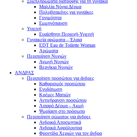
Συμπληρώματα διατροφής για τη γυναίκα
Μαλλία Νύχια Δέρμα
Πολυβιταμίνες για γυναίκες
Γονιμότητα
Εμμηνόπαυση
Υγιεινή
Ευαίσθητη Περιοχή-Υγιεινή
Γυναικεία αρώματα – Έλαια
EDT Eau de Toilette Woman
Αρώματα
Περιποίηση Νυχιών
Αγωγή Νυχιών
Βερνίκια Νυχιών
ΑΝΔΡΑΣ
Περιποίηση προσώπου για άνδρες
Καθαρισμός προσώπου
Ενυδάτωση
Κρέμες Ματιών
Αντιγήρανση προσώπου
Λιπαρό Δέρμα – Ακμή
Ψωρίαση στο πρόσωπο
Περιποίηση σώματος για άνδρες
Ανδρικά Αποσμητικά
Ανδρικά Αφρόλουτρα
Φροντίδα Χεριών για τον άνδρα