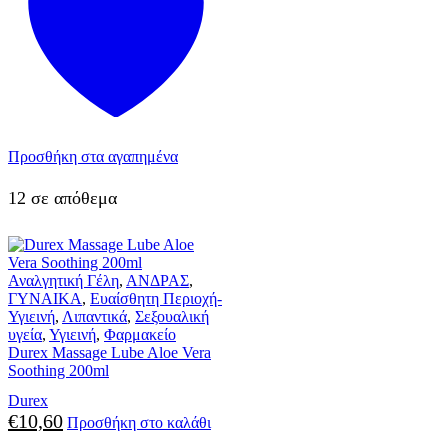
Προσθήκη στα αγαπημένα
12 σε απόθεμα
Αναλγητική Γέλη
,
ΑΝΔΡΑΣ
,
ΓΥΝΑΙΚΑ
,
Ευαίσθητη Περιοχή-
Υγιεινή
,
Λιπαντικά
,
Σεξουαλική
υγεία
,
Υγιεινή
,
Φαρμακείο
Durex Massage Lube Aloe Vera
Soothing 200ml
Durex
€
10,60
Προσθήκη στο καλάθι