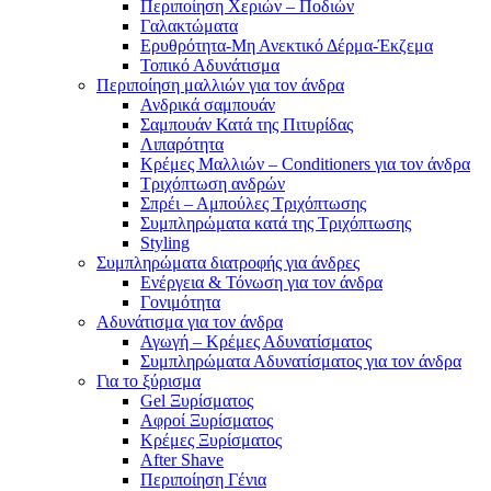
Περιποίηση Χεριών – Ποδιών
Γαλακτώματα
Ερυθρότητα-Μη Ανεκτικό Δέρμα-Έκζεμα
Τοπικό Αδυνάτισμα
Περιποίηση μαλλιών για τον άνδρα
Ανδρικά σαμπουάν
Σαμπουάν Κατά της Πιτυρίδας
Λιπαρότητα
Κρέμες Μαλλιών – Conditioners για τον άνδρα
Τριχόπτωση ανδρών
Σπρέι – Αμπούλες Τριχόπτωσης
Συμπληρώματα κατά της Τριχόπτωσης
Styling
Συμπληρώματα διατροφής για άνδρες
Ενέργεια & Τόνωση για τον άνδρα
Γονιμότητα
Αδυνάτισμα για τον άνδρα
Αγωγή – Κρέμες Αδυνατίσματος
Συμπληρώματα Αδυνατίσματος για τον άνδρα
Για το ξύρισμα
Gel Ξυρίσματος
Αφροί Ξυρίσματος
Κρέμες Ξυρίσματος
After Shave
Περιποίηση Γένια