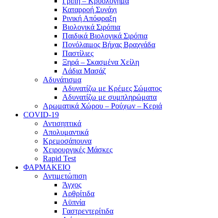
Γρίπη – Κρυολόγημα
Καταρροή Συνάχι
Ρινική Απόφραξη
Βιολογικά Σιρόπια
Παιδικά Βιολογικά Σιρόπια
Πονόλαιμος Βήχας Βραχνάδα
Παστίλιες
Ξηρά – Σκασμένα Χείλη
Λάδια Μασάζ
Αδυνάτισμα
Αδυνατίζω με Κρέμες Σώματος
Αδυνατίζω με συμπληρώματα
Αρωματικά Χώρου – Ρούχων – Κεριά
COVID-19
Αντισηπτικά
Απολυμαντικά
Κρεμοσάπουνα
Χειρουργικές Μάσκες
Rapid Test
ΦΑΡΜΑΚΕΙΟ
Αντιμετώπιση
Άγχος
Αρθρίτιδα
Αϋπνία
Γαστρεντερίτιδα