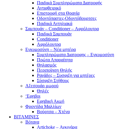
Παιδικά Συμπληρώματα Διατροφής
Αντιφθειρικό
Επιστροφή στα Θρανία
Οδοντόπαστες-Οδοντόβουρτσες
Παιδικά Αντηλιακά
Σαμπουάν – Conditioner – Αφρόλουτρα
Παιδικά Σαμπουάν
Conditioner
Αφρόλουτρα
Εγκυμοσύνη – Νέα μητέρα
Συμπληρώματα Διατροφης – Εγκυμοσύνη
Πρώτα Απαραίτητα
Θηλασμός
Περιποίηση Θηλής
Ραγάδες – Συσφιξη για μητέρες
Σύσφιξη Στήθους
Αξεσουάρ μωρού
Θηλές
‘Εφηβοι
Εφηβική Ακμή
Φροντίδα Μαλλίων
Βούρτσα – Χτένα
ΒΙΤΑΜΙΝΕΣ
Βότανα
Artichoke – Αγκινάρα