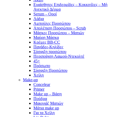
Ευαίσθητες Επιδερμίδες – Κοκκινίλες – Μή
Ανεκτικό Δέρμα
Serum – Οροί
Λάδια
Αμπούλες Προσώπου
Απολέπιση Προσώπου – Scrub
Μάσκες Προσώπου – Ματιών
Μαύρη Μάσκα
Κρέμες BB-CC
Πανάδες-Κηλίδες
Σύσφιξη προσώπου
Περιποίηση Λαιμού-Ντεκολτέ
45+
Πρόσωπο
Σύσφιξη Προσώπου
Χείλη
Make-up
Concelear
Primer
Make up – Βάση
Πούδρα
Μακιγιάζ Ματιών
Μάτια make up
Για τα Χείλη