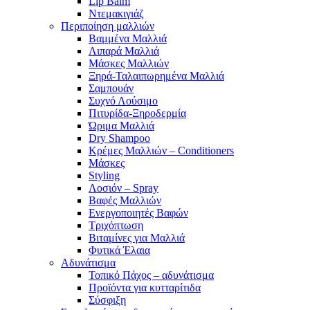
Lip Balm
Ντεμακιγιάζ
Περιποίηση μαλλιών
Βαμμένα Μαλλιά
Λιπαρά Μαλλιά
Μάσκες Μαλλιών
Ξηρά-Ταλαιπωρημένα Μαλλιά
Σαμπουάν
Συχνό Λούσιμο
Πιτυρίδα-Ξηροδερμία
Ώριμα Μαλλιά
Dry Shampoo
Κρέμες Μαλλιών – Conditioners
Μάσκες
Styling
Λοσιόν – Spray
Βαφές Μαλλιών
Ενεργοποιητές Βαφών
Τριχόπτωση
Βιταμίνες για Μαλλιά
Φυτικά Έλαια
Αδυνάτισμα
Τοπικό Πάχος – αδυνάτισμα
Προϊόντα για κυτταρίτιδα
Σύσφιξη