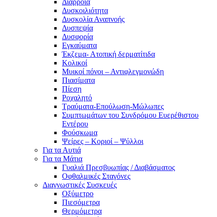
Διάρροια
Δυσκοιλιότητα
Δυσκολία Αναπνοής
Δυσπεψία
Δυσφορία
Εγκαύματα
Έκζεμα- Ατοπική δερματίτιδα
Κολικοί
Μυικοί πόνοι – Αντιφλεγμονώδη
Πιασίματα
Πίεση
Ροχαλητό
Τραύματα-Επούλωση-Μώλωπες
Συμπτωμάτων του Συνδρόμου Ευερέθιστου
Εντέρου
Φούσκωμα
Ψείρες – Κοριοί – Ψύλλοι
Για τα Αυτιά
Για τα Μάτια
Γυαλιά Πρεσβυωπίας / Διαβάσματος
Οφθαλμικές Σταγόνες
Διαγνωστικές Συσκευές
Οξύμετρο
Πιεσόμετρα
Θερμόμετρα