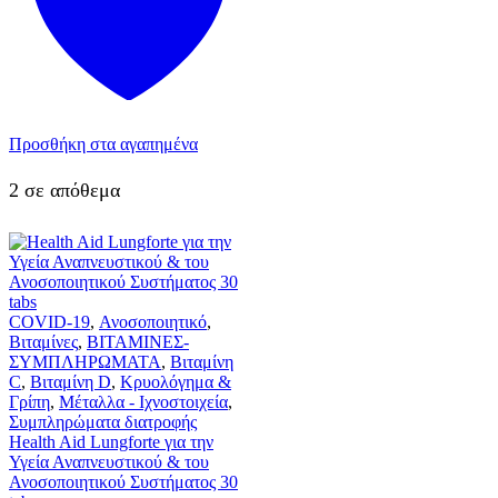
Προσθήκη στα αγαπημένα
2 σε απόθεμα
COVID-19
,
Ανοσοποιητικό
,
Βιταμίνες
,
ΒΙΤΑΜΙΝΕΣ-
ΣΥΜΠΛΗΡΩΜΑΤΑ
,
Βιταμίνη
C
,
Βιταμίνη D
,
Κρυολόγημα &
Γρίπη
,
Μέταλλα - Ιχνοστοιχεία
,
Συμπληρώματα διατροφής
Health Aid Lungforte για την
Υγεία Αναπνευστικού & του
Ανοσοποιητικού Συστήματος 30