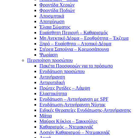
Φροντίδα Χεριών
Φροντίδα Ποδιών
Αποσμητικά
Αποτρίχωση
Έλαια Σώματος
Ευαίσθητη Περιοχή – Καθαρισμός
Μη Ανεκτικό Δέρμα – Ερυθρότητα – Έκζεμα
Ξηρό – Ευαίσθητο – Ατοπικό Δέρμα
Στέρεα Σαπούνια – Κρεμοσάπουνα
Ψωρίαση
Περιποίηση προσώπου
Πακέτα Προσφορών για το πρόσωπο
Ενυδάτωση προσώπου
Αντιγήρανση
Αντιρυτιδική
Πρώτες Ρυτίδες – Λάμψη
Ελαστικότητα
Ενυδάτωση – Αντιγήρανση με SPF
Ενυδάτωση-Αντιγήρανση Νύχτας
Ειδικές Θεραπείες Ενυδάτωσης-Αντιγήρανσης
Μάτια
Μαύροι Κύκλοι – Σακκούλες
Καθαρισμός – Ντεμακιγιάζ
Λοσιόν Καθαρισμού – Ντεμακιγιάζ
Ακμή