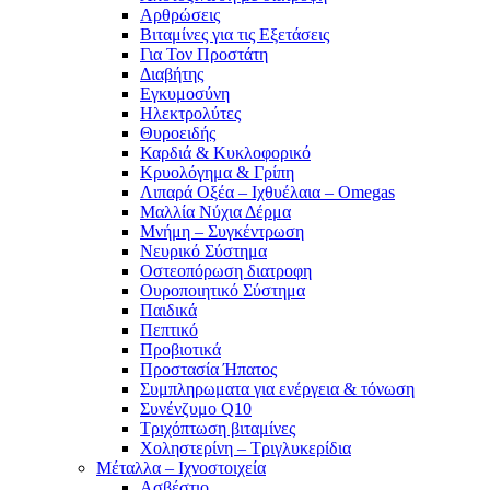
Αρθρώσεις
Βιταμίνες για τις Εξετάσεις
Για Τον Προστάτη
Διαβήτης
Εγκυμοσύνη
Ηλεκτρολύτες
Θυροειδής
Καρδιά & Κυκλοφορικό
Κρυολόγημα & Γρίπη
Λιπαρά Οξέα – Ιχθυέλαια – Omegas
Μαλλία Νύχια Δέρμα
Μνήμη – Συγκέντρωση
Νευρικό Σύστημα
Οστεοπόρωση διατροφη
Ουροποιητικό Σύστημα
Παιδικά
Πεπτικό
Προβιοτικά
Προστασία Ήπατος
Συμπληρωματα για ενέργεια & τόνωση
Συνένζυμο Q10
Τριχόπτωση βιταμίνες
Χοληστερίνη – Τριγλυκερίδια
Μέταλλα – Ιχνοστοιχεία
Ασβέστιο