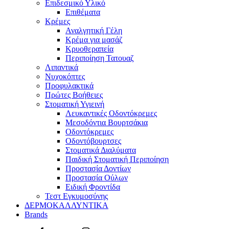
Επιδεσμικό Υλικό
Επιθέματα
Κρέμες
Αναλγητική Γέλη
Κρέμα για μασάζ
Κρυοθεραπεία
Περιποίηση Τατουαζ
Λιπαντικά
Νυχοκόπτες
Προφυλακτικά
Πρώτες Βοήθειες
Στοματική Υγιεινή
Λευκαντικές Οδοντόκρεμες
Μεσοδόντια Βουρτσάκια
Οδοντόκρεμες
Οδοντόβουρτσες
Στοματικά Διαλύματα
Παιδική Στοματική Περιποίηση
Προστασία Δοντίων
Προστασία Ούλων
Ειδική Φροντίδα
Τεστ Εγκυμοσύνης
ΔΕΡΜΟΚΑΛΛΥΝΤΙΚΑ
Brands