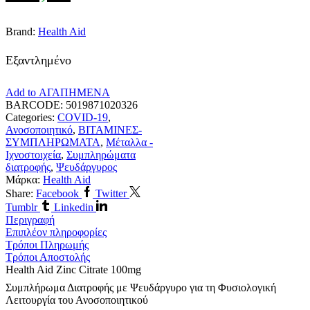
Brand:
Health Aid
Εξαντλημένο
Add to ΑΓΑΠΗΜΕΝΑ
BARCODE:
5019871020326
Categories:
COVID-19
,
Ανοσοποιητικό
,
ΒΙΤΑΜΙΝΕΣ-
ΣΥΜΠΛΗΡΩΜΑΤΑ
,
Μέταλλα -
Ιχνοστοιχεία
,
Συμπληρώματα
διατροφής
,
Ψευδάργυρος
Μάρκα:
Health Aid
Share:
Facebook
Twitter
Tumblr
Linkedin
Περιγραφή
Επιπλέον πληροφορίες
Τρόποι Πληρωμής
Τρόποι Αποστολής
Health Aid Zinc Citrate 100mg
Συμπλήρωμα Διατροφής με Ψευδάργυρο για τη Φυσιολογική
Λειτουργία του Ανοσοποιητικού