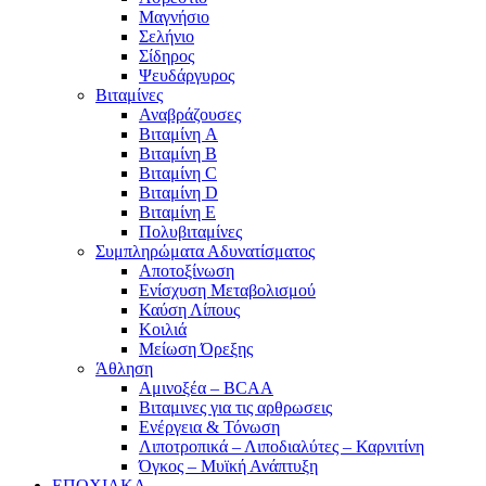
Μαγνήσιο
Σελήνιο
Σίδηρος
Ψευδάργυρος
Βιταμίνες
Αναβράζουσες
Βιταμίνη A
Βιταμίνη B
Βιταμίνη C
Βιταμίνη D
Βιταμίνη E
Πολυβιταμίνες
Συμπληρώματα Αδυνατίσματος
Αποτοξίνωση
Ενίσχυση Μεταβολισμού
Καύση Λίπους
Κοιλιά
Μείωση Όρεξης
Άθληση
Αμινοξέα – BCAA
Βιταμινες για τις αρθρωσεις
Ενέργεια & Τόνωση
Λιποτροπικά – Λιποδιαλύτες – Καρνιτίνη
Όγκος – Μυϊκή Ανάπτυξη
ΕΠΟΧΙΑΚΑ