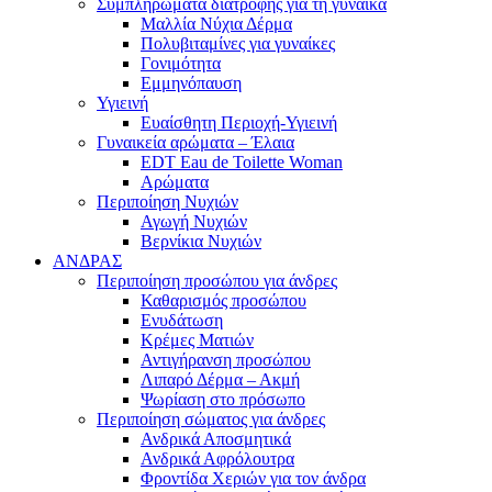
Συμπληρώματα διατροφής για τη γυναίκα
Μαλλία Νύχια Δέρμα
Πολυβιταμίνες για γυναίκες
Γονιμότητα
Εμμηνόπαυση
Υγιεινή
Ευαίσθητη Περιοχή-Υγιεινή
Γυναικεία αρώματα – Έλαια
EDT Eau de Toilette Woman
Αρώματα
Περιποίηση Νυχιών
Αγωγή Νυχιών
Βερνίκια Νυχιών
ΑΝΔΡΑΣ
Περιποίηση προσώπου για άνδρες
Καθαρισμός προσώπου
Ενυδάτωση
Κρέμες Ματιών
Αντιγήρανση προσώπου
Λιπαρό Δέρμα – Ακμή
Ψωρίαση στο πρόσωπο
Περιποίηση σώματος για άνδρες
Ανδρικά Αποσμητικά
Ανδρικά Αφρόλουτρα
Φροντίδα Χεριών για τον άνδρα