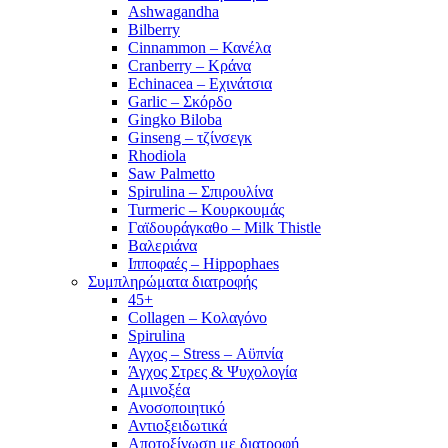
Ashwagandha
Bilberry
Cinnammon – Κανέλα
Cranberry – Κράνα
Echinacea – Εχινάτσια
Garlic – Σκόρδο
Gingko Biloba
Ginseng – τζίνσεγκ
Rhodiola
Saw Palmetto
Spirulina – Σπιρουλίνα
Turmeric – Κουρκουμάς
Γαϊδουράγκαθο – Milk Thistle
Βαλεριάνα
Ιπποφαές – Hippophaes
Συμπληρώματα διατροφής
45+
Collagen – Κολαγόνο
Spirulina
Αγχος – Stress – Αϋπνία
Άγχος Στρες & Ψυχολογία
Αμινοξέα
Ανοσοποιητικό
Αντιοξειδωτικά
Αποτοξίνωση με διατροφή