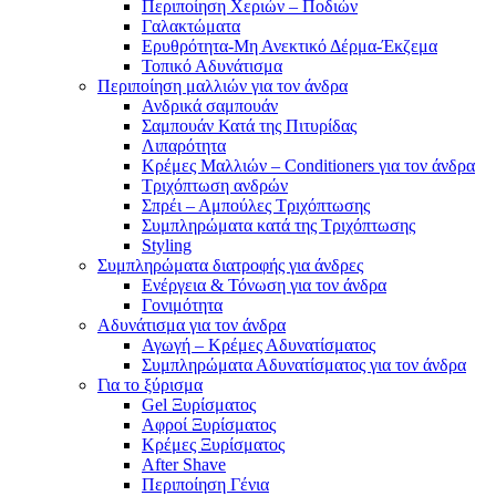
Περιποίηση Χεριών – Ποδιών
Γαλακτώματα
Ερυθρότητα-Μη Ανεκτικό Δέρμα-Έκζεμα
Τοπικό Αδυνάτισμα
Περιποίηση μαλλιών για τον άνδρα
Ανδρικά σαμπουάν
Σαμπουάν Κατά της Πιτυρίδας
Λιπαρότητα
Κρέμες Μαλλιών – Conditioners για τον άνδρα
Τριχόπτωση ανδρών
Σπρέι – Αμπούλες Τριχόπτωσης
Συμπληρώματα κατά της Τριχόπτωσης
Styling
Συμπληρώματα διατροφής για άνδρες
Ενέργεια & Τόνωση για τον άνδρα
Γονιμότητα
Αδυνάτισμα για τον άνδρα
Αγωγή – Κρέμες Αδυνατίσματος
Συμπληρώματα Αδυνατίσματος για τον άνδρα
Για το ξύρισμα
Gel Ξυρίσματος
Αφροί Ξυρίσματος
Κρέμες Ξυρίσματος
After Shave
Περιποίηση Γένια