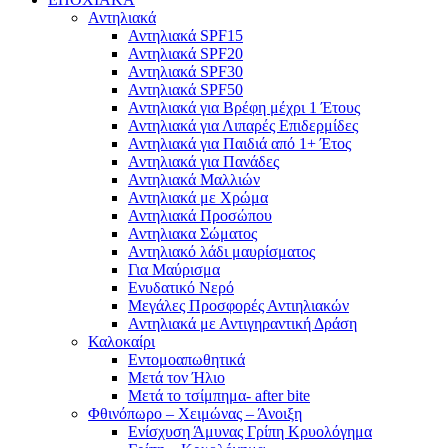
Αντηλιακά
Αντηλιακά SPF15
Αντηλιακά SPF20
Αντηλιακά SPF30
Αντηλιακά SPF50
Αντηλιακά για Βρέφη μέχρι 1 Έτους
Αντηλιακά για Λιπαρές Επιδερμίδες
Αντηλιακά για Παιδιά από 1+ Έτος
Αντηλιακά για Πανάδες
Αντηλιακά Μαλλιών
Αντηλιακά με Χρώμα
Αντηλιακά Προσώπου
Αντηλιακα Σώματος
Αντηλιακό λάδι μαυρίσματος
Για Μαύρισμα
Ενυδατικό Νερό
Μεγάλες Προσφορές Αντιηλιακών
Αντηλιακά με Αντιγηραντική Δράση
Καλοκαίρι
Εντομοαπωθητικά
Μετά τον Ήλιο
Μετά το τσίμπημα- after bite
Φθινόπωρο – Χειμώνας – Άνοιξη
Ενίσχυση Άμυνας Γρίπη Κρυολόγημα