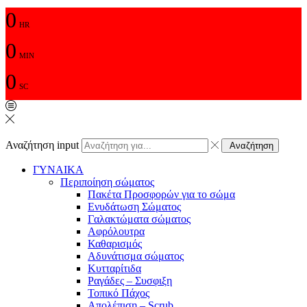
0
HR
0
MIN
0
SC
Αναζήτηση input
Αναζήτηση
ΓΥΝΑΙΚΑ
Περιποίηση σώματος
Πακέτα Προσφορών για το σώμα
Ενυδάτωση Σώματος
Γαλακτώματα σώματος
Αφρόλουτρα
Καθαρισμός
Αδυνάτισμα σώματος
Κυτταρίτιδα
Ραγάδες – Συσφιξη
Τοπικό Πάχος
Απολέπιση – Scrub