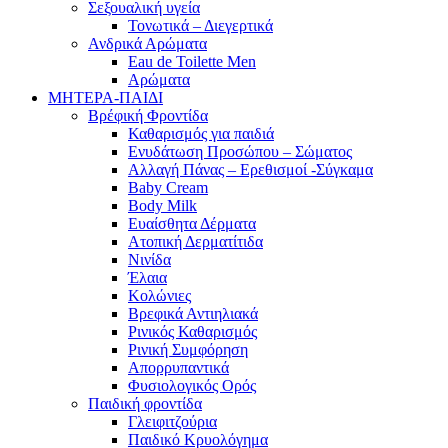
Σεξουαλική υγεία
Τονωτικά – Διεγερτικά
Ανδρικά Αρώματα
Eau de Toilette Men
Αρώματα
ΜΗΤΕΡΑ-ΠΑΙΔΙ
Βρέφική Φροντίδα
Καθαρισμός για παιδιά
Ενυδάτωση Προσώπου – Σώματος
Αλλαγή Πάνας – Ερεθισμοί -Σύγκαμα
Baby Cream
Body Milk
Ευαίσθητα Δέρματα
Ατοπική Δερματίτιδα
Νινίδα
Έλαια
Κολώνιες
Βρεφικά Αντιηλιακά
Ρινικός Καθαρισμός
Ρινική Συμφόρηση
Απορρυπαντικά
Φυσιολογικός Ορός
Παιδική φροντίδα
Γλειφιτζούρια
Παιδικό Κρυολόγημα