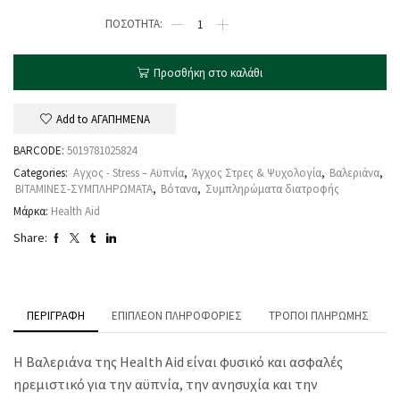
Προσθήκη στο καλάθι
Add to ΑΓΑΠΗΜΕΝΑ
BARCODE:
5019781025824
Categories:
Αγχος - Stress – Αϋπνία
,
Άγχος Στρες & Ψυχολογία
,
Βαλεριάνα
,
ΒΙΤΑΜΙΝΕΣ-ΣΥΜΠΛΗΡΩΜΑΤΑ
,
Βότανα
,
Συμπληρώματα διατροφής
Μάρκα:
Health Aid
Share:
ΠΕΡΙΓΡΑΦΉ
ΕΠΙΠΛΈΟΝ ΠΛΗΡΟΦΟΡΊΕΣ
ΤΡΌΠΟΙ ΠΛΗΡΩΜΉΣ
Η Bαλεριάνα της Ηealth Aid είναι φυσικό και ασφαλές
ηρεμιστικό για την αϋπνία, την ανησυχία και την