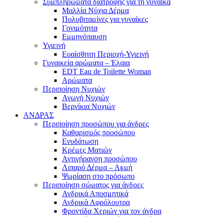
Συμπληρώματα διατροφής για τη γυναίκα
Μαλλία Νύχια Δέρμα
Πολυβιταμίνες για γυναίκες
Γονιμότητα
Εμμηνόπαυση
Υγιεινή
Ευαίσθητη Περιοχή-Υγιεινή
Γυναικεία αρώματα – Έλαια
EDT Eau de Toilette Woman
Αρώματα
Περιποίηση Νυχιών
Αγωγή Νυχιών
Βερνίκια Νυχιών
ΑΝΔΡΑΣ
Περιποίηση προσώπου για άνδρες
Καθαρισμός προσώπου
Ενυδάτωση
Κρέμες Ματιών
Αντιγήρανση προσώπου
Λιπαρό Δέρμα – Ακμή
Ψωρίαση στο πρόσωπο
Περιποίηση σώματος για άνδρες
Ανδρικά Αποσμητικά
Ανδρικά Αφρόλουτρα
Φροντίδα Χεριών για τον άνδρα