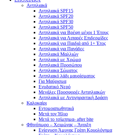
Αντηλιακά
Αντηλιακά SPF15
Αντηλιακά SPF20
Αντηλιακά SPF30
Αντηλιακά SPF50
Αντηλιακά για Βρέφη μέχρι 1 Έτους
Αντηλιακά για Λιπαρές Επιδερμίδες
Αντηλιακά για Παιδιά από 1+ Έτος
Αντηλιακά για Πανάδες
Αντηλιακά Μαλλιών
Αντηλιακά με Χρώμα
Αντηλιακά Προσώπου
Αντηλιακα Σώματος
Αντηλιακό λάδι μαυρίσματος
Για Μαύρισμα
Ενυδατικό Νερό
Μεγάλες Προσφορές Αντιηλιακών
Αντηλιακά με Αντιγηραντική Δράση
Καλοκαίρι
Εντομοαπωθητικά
Μετά τον Ήλιο
Μετά το τσίμπημα- after bite
Φθινόπωρο – Χειμώνας – Άνοιξη
Ενίσχυση Άμυνας Γρίπη Κρυολόγημα