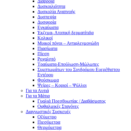
Διάρροια
Δυσκοιλιότητα
Δυσκολία Αναπνοής
Δυσπεψία
Δυσφορία
Εγκαύματα
Έκζεμα- Ατοπική δερματίτιδα
Κολικοί
Μυικοί πόνοι – Αντιφλεγμονώδη
Πιασίματα
Πίεση
Ροχαλητό
Τραύματα-Επούλωση-Μώλωπες
Συμπτωμάτων του Συνδρόμου Ευερέθιστου
Εντέρου
Φούσκωμα
Ψείρες – Κοριοί – Ψύλλοι
Για τα Αυτιά
Για τα Μάτια
Γυαλιά Πρεσβυωπίας / Διαβάσματος
Οφθαλμικές Σταγόνες
Διαγνωστικές Συσκευές
Οξύμετρο
Πιεσόμετρα
Θερμόμετρα