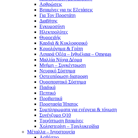
Αρθρώσεις
Βιταμίνες για τις Εξετάσεις
Για Τον Προστάτη
Διαβήτης
Εγκυμοσύνη
Ηλεκτρολύτες
Θυροειδής
Καρδιά & Κυκλοφορικό
Κρυολόγημα & Γρίπη
Λιπαρά Οξέα – Ιχθυέλαια – Omegas
Μαλλία Νύχια Δέρμα
Μνήμη – Συγκέντρωση
Νευρικό Σύστημα
Οστεοπόρωση διατροφη
Ουροποιητικό Σύστημα
Παιδικά
Πεπτικό
Προβιοτικά
Προστασία Ήπατος
Συμπληρωματα για ενέργεια & τόνωση
Συνένζυμο Q10
Τριχόπτωση βιταμίνες
Χοληστερίνη – Τριγλυκερίδια
Μέταλλα – Ιχνοστοιχεία
Ασβέστιο