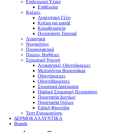
Επιδεσμικό Υλικό
Επιθέματα
Κρέμες
Αναλγητική Γέλη
Κρέμα για μασάζ
Κρυοθεραπεία
Περιποίηση Τατουαζ
Λιπαντικά
Νυχοκόπτες
Προφυλακτικά
Πρώτες Βοήθειες
Στοματική Υγιεινή
Λευκαντικές Οδοντόκρεμες
Μεσοδόντια Βουρτσάκια
Οδοντόκρεμες
Οδοντόβουρτσες
Στοματικά Διαλύματα
Παιδική Στοματική Περιποίηση
Προστασία Δοντίων
Προστασία Ούλων
Ειδική Φροντίδα
Τεστ Εγκυμοσύνης
ΔΕΡΜΟΚΑΛΛΥΝΤΙΚΑ
Brands