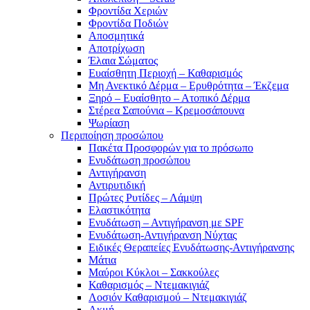
Φροντίδα Χεριών
Φροντίδα Ποδιών
Αποσμητικά
Αποτρίχωση
Έλαια Σώματος
Ευαίσθητη Περιοχή – Καθαρισμός
Μη Ανεκτικό Δέρμα – Ερυθρότητα – Έκζεμα
Ξηρό – Ευαίσθητο – Ατοπικό Δέρμα
Στέρεα Σαπούνια – Κρεμοσάπουνα
Ψωρίαση
Περιποίηση προσώπου
Πακέτα Προσφορών για το πρόσωπο
Ενυδάτωση προσώπου
Αντιγήρανση
Αντιρυτιδική
Πρώτες Ρυτίδες – Λάμψη
Ελαστικότητα
Ενυδάτωση – Αντιγήρανση με SPF
Ενυδάτωση-Αντιγήρανση Νύχτας
Ειδικές Θεραπείες Ενυδάτωσης-Αντιγήρανσης
Μάτια
Μαύροι Κύκλοι – Σακκούλες
Καθαρισμός – Ντεμακιγιάζ
Λοσιόν Καθαρισμού – Ντεμακιγιάζ
Ακμή