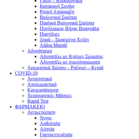
Γρίπη – Κρυολόγημα
Καταρροή Συνάχι
Ρινική Απόφραξη
Βιολογικά Σιρόπια
Παιδικά Βιολογικά Σιρόπια
Πονόλαιμος Βήχας Βραχνάδα
Παστίλιες
Ξηρά – Σκασμένα Χείλη
Λάδια Μασάζ
Αδυνάτισμα
Αδυνατίζω με Κρέμες Σώματος
Αδυνατίζω με συμπληρώματα
Αρωματικά Χώρου – Ρούχων – Κεριά
COVID-19
Αντισηπτικά
Απολυμαντικά
Κρεμοσάπουνα
Χειρουργικές Μάσκες
Rapid Test
ΦΑΡΜΑΚΕΙΟ
Αντιμετώπιση
Άγχος
Αρθρίτιδα
Αϋπνία
Γαστρεντερίτιδα