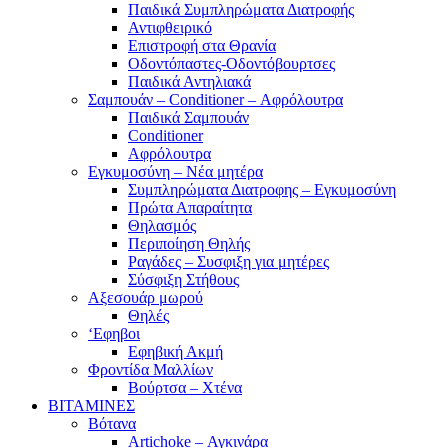
Παιδικά Συμπληρώματα Διατροφής
Αντιφθειρικό
Επιστροφή στα Θρανία
Οδοντόπαστες-Οδοντόβουρτσες
Παιδικά Αντηλιακά
Σαμπουάν – Conditioner – Αφρόλουτρα
Παιδικά Σαμπουάν
Conditioner
Αφρόλουτρα
Εγκυμοσύνη – Νέα μητέρα
Συμπληρώματα Διατροφης – Εγκυμοσύνη
Πρώτα Απαραίτητα
Θηλασμός
Περιποίηση Θηλής
Ραγάδες – Συσφιξη για μητέρες
Σύσφιξη Στήθους
Αξεσουάρ μωρού
Θηλές
‘Εφηβοι
Εφηβική Ακμή
Φροντίδα Μαλλίων
Βούρτσα – Χτένα
ΒΙΤΑΜΙΝΕΣ
Βότανα
Artichoke – Αγκινάρα