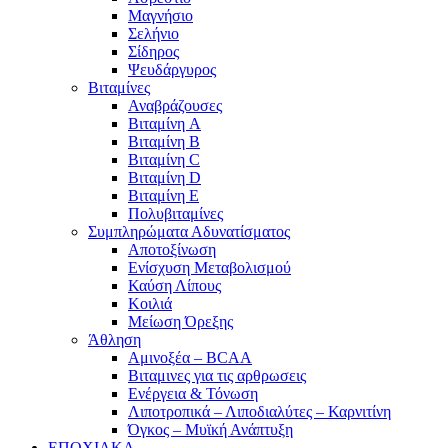
Μαγνήσιο
Σελήνιο
Σίδηρος
Ψευδάργυρος
Βιταμίνες
Αναβράζουσες
Βιταμίνη A
Βιταμίνη B
Βιταμίνη C
Βιταμίνη D
Βιταμίνη E
Πολυβιταμίνες
Συμπληρώματα Αδυνατίσματος
Αποτοξίνωση
Ενίσχυση Μεταβολισμού
Καύση Λίπους
Κοιλιά
Μείωση Όρεξης
Άθληση
Αμινοξέα – BCAA
Βιταμινες για τις αρθρωσεις
Ενέργεια & Τόνωση
Λιποτροπικά – Λιποδιαλύτες – Καρνιτίνη
Όγκος – Μυϊκή Ανάπτυξη
ΕΠΟΧΙΑΚΑ