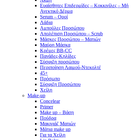
Ευαίσθητες Επιδερμίδες – Κοκκινίλες – Μή
Ανεκτικό Δέρμα
Serum – Οροί
Λάδια
Αμπούλες Προσώπου
Απολέπιση Προσώπου – Scrub
Μάσκες Προσώπου – Ματιών
Μαύρη Μάσκα
Κρέμες BB-CC
Πανάδες-Κηλίδες
Σύσφιξη προσώπου
Περιποίηση Λαιμού-Ντεκολτέ
45+
Πρόσωπο
Σύσφιξη Προσώπου
Χείλη
Make-up
Concelear
Primer
Make up – Βάση
Πούδρα
Μακιγιάζ Ματιών
Μάτια make up
Για τα Χείλη