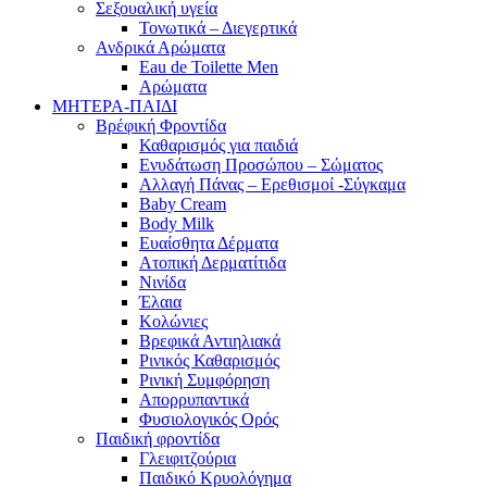
Σεξουαλική υγεία
Τονωτικά – Διεγερτικά
Ανδρικά Αρώματα
Eau de Toilette Men
Αρώματα
ΜΗΤΕΡΑ-ΠΑΙΔΙ
Βρέφική Φροντίδα
Καθαρισμός για παιδιά
Ενυδάτωση Προσώπου – Σώματος
Αλλαγή Πάνας – Ερεθισμοί -Σύγκαμα
Baby Cream
Body Milk
Ευαίσθητα Δέρματα
Ατοπική Δερματίτιδα
Νινίδα
Έλαια
Κολώνιες
Βρεφικά Αντιηλιακά
Ρινικός Καθαρισμός
Ρινική Συμφόρηση
Απορρυπαντικά
Φυσιολογικός Ορός
Παιδική φροντίδα
Γλειφιτζούρια
Παιδικό Κρυολόγημα