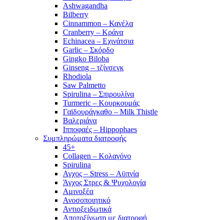
Ashwagandha
Bilberry
Cinnammon – Κανέλα
Cranberry – Κράνα
Echinacea – Εχινάτσια
Garlic – Σκόρδο
Gingko Biloba
Ginseng – τζίνσεγκ
Rhodiola
Saw Palmetto
Spirulina – Σπιρουλίνα
Turmeric – Κουρκουμάς
Γαϊδουράγκαθο – Milk Thistle
Βαλεριάνα
Ιπποφαές – Hippophaes
Συμπληρώματα διατροφής
45+
Collagen – Κολαγόνο
Spirulina
Αγχος – Stress – Αϋπνία
Άγχος Στρες & Ψυχολογία
Αμινοξέα
Ανοσοποιητικό
Αντιοξειδωτικά
Αποτοξίνωση με διατροφή