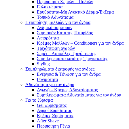
Περιποίηση Χεριών – Ποδιών
Γαλακτώματα
Ερυθρότητα-Μη Ανεκτικό Δέρμα-Έκζεμα
Τοπικό Αδυνάτισμα
Περιποίηση μαλλιών για τον άνδρα
Ανδρικά σαμπουάν
Σαμπουάν Κατά της Πιτυρίδας
Λιπαρότητα
Κρέμες Μαλλιών – Conditioners για τον άνδρα
Τριχόπτωση ανδρών
Σπρέι – Αμπούλες Τριχόπτωσης
Συμπληρώματα κατά της Τριχόπτωσης
Styling
Συμπληρώματα διατροφής για άνδρες
Ενέργεια & Τόνωση για τον άνδρα
Γονιμότητα
Αδυνάτισμα για τον άνδρα
Αγωγή – Κρέμες Αδυνατίσματος
Συμπληρώματα Αδυνατίσματος για τον άνδρα
Για το ξύρισμα
Gel Ξυρίσματος
Αφροί Ξυρίσματος
Κρέμες Ξυρίσματος
After Shave
Περιποίηση Γένια