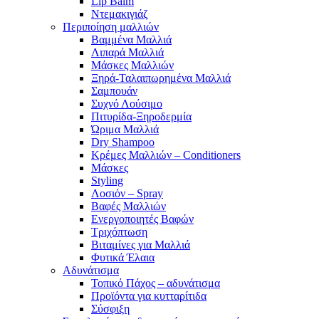
Lip Balm
Ντεμακιγιάζ
Περιποίηση μαλλιών
Βαμμένα Μαλλιά
Λιπαρά Μαλλιά
Μάσκες Μαλλιών
Ξηρά-Ταλαιπωρημένα Μαλλιά
Σαμπουάν
Συχνό Λούσιμο
Πιτυρίδα-Ξηροδερμία
Ώριμα Μαλλιά
Dry Shampoo
Κρέμες Μαλλιών – Conditioners
Μάσκες
Styling
Λοσιόν – Spray
Βαφές Μαλλιών
Ενεργοποιητές Βαφών
Τριχόπτωση
Βιταμίνες για Μαλλιά
Φυτικά Έλαια
Αδυνάτισμα
Τοπικό Πάχος – αδυνάτισμα
Προϊόντα για κυτταρίτιδα
Σύσφιξη