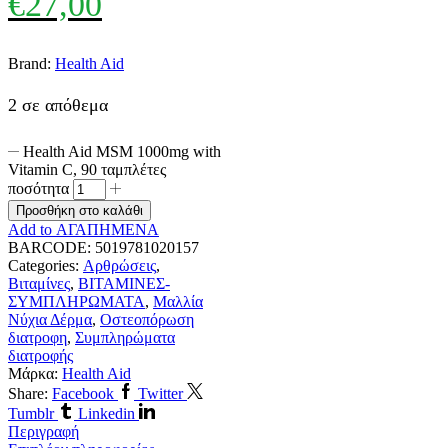
€
27,00
Brand:
Health Aid
2 σε απόθεμα
Health Aid MSM 1000mg with
Vitamin C, 90 ταμπλέτες
ποσότητα
Προσθήκη στο καλάθι
Add to ΑΓΑΠΗΜΕΝΑ
BARCODE:
5019781020157
Categories:
Αρθρώσεις
,
Βιταμίνες
,
ΒΙΤΑΜΙΝΕΣ-
ΣΥΜΠΛΗΡΩΜΑΤΑ
,
Μαλλία
Νύχια Δέρμα
,
Οστεοπόρωση
διατροφη
,
Συμπληρώματα
διατροφής
Μάρκα:
Health Aid
Share:
Facebook
Twitter
Tumblr
Linkedin
Περιγραφή