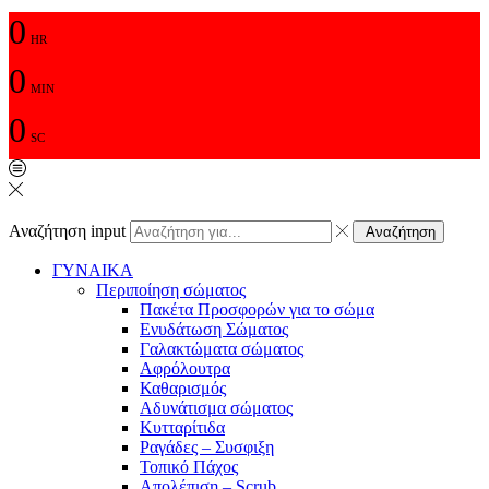
0
HR
0
MIN
0
SC
Αναζήτηση input
Αναζήτηση
ΓΥΝΑΙΚΑ
Περιποίηση σώματος
Πακέτα Προσφορών για το σώμα
Ενυδάτωση Σώματος
Γαλακτώματα σώματος
Αφρόλουτρα
Καθαρισμός
Αδυνάτισμα σώματος
Κυτταρίτιδα
Ραγάδες – Συσφιξη
Τοπικό Πάχος
Απολέπιση – Scrub