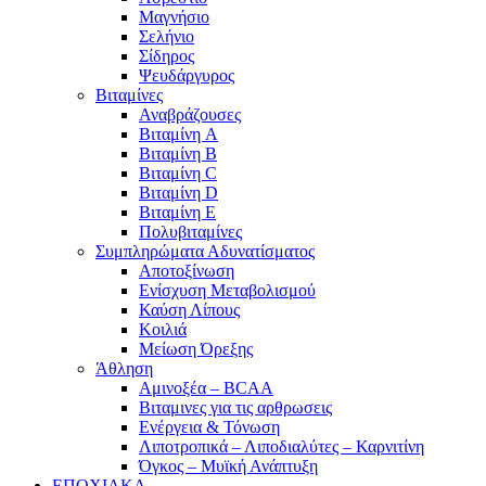
Μαγνήσιο
Σελήνιο
Σίδηρος
Ψευδάργυρος
Βιταμίνες
Αναβράζουσες
Βιταμίνη A
Βιταμίνη B
Βιταμίνη C
Βιταμίνη D
Βιταμίνη E
Πολυβιταμίνες
Συμπληρώματα Αδυνατίσματος
Αποτοξίνωση
Ενίσχυση Μεταβολισμού
Καύση Λίπους
Κοιλιά
Μείωση Όρεξης
Άθληση
Αμινοξέα – BCAA
Βιταμινες για τις αρθρωσεις
Ενέργεια & Τόνωση
Λιποτροπικά – Λιποδιαλύτες – Καρνιτίνη
Όγκος – Μυϊκή Ανάπτυξη
ΕΠΟΧΙΑΚΑ