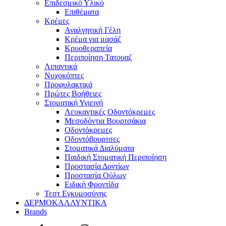
Επιδεσμικό Υλικό
Επιθέματα
Κρέμες
Αναλγητική Γέλη
Κρέμα για μασάζ
Κρυοθεραπεία
Περιποίηση Τατουαζ
Λιπαντικά
Νυχοκόπτες
Προφυλακτικά
Πρώτες Βοήθειες
Στοματική Υγιεινή
Λευκαντικές Οδοντόκρεμες
Μεσοδόντια Βουρτσάκια
Οδοντόκρεμες
Οδοντόβουρτσες
Στοματικά Διαλύματα
Παιδική Στοματική Περιποίηση
Προστασία Δοντίων
Προστασία Ούλων
Ειδική Φροντίδα
Τεστ Εγκυμοσύνης
ΔΕΡΜΟΚΑΛΛΥΝΤΙΚΑ
Brands