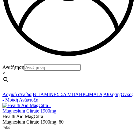
Αναζήτηση
×
Αρχική σελίδα
ΒΙΤΑΜΙΝΕΣ-ΣΥΜΠΛΗΡΩΜΑΤΑ
Άθληση
Όγκος
- Μυϊκή Ανάπτυξη
Health Aid MagCitra –
Magnesium Citrate 1900mg, 60
tabs