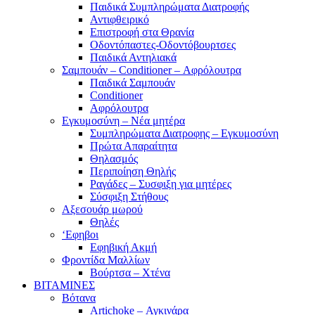
Παιδικά Συμπληρώματα Διατροφής
Αντιφθειρικό
Επιστροφή στα Θρανία
Οδοντόπαστες-Οδοντόβουρτσες
Παιδικά Αντηλιακά
Σαμπουάν – Conditioner – Αφρόλουτρα
Παιδικά Σαμπουάν
Conditioner
Αφρόλουτρα
Εγκυμοσύνη – Νέα μητέρα
Συμπληρώματα Διατροφης – Εγκυμοσύνη
Πρώτα Απαραίτητα
Θηλασμός
Περιποίηση Θηλής
Ραγάδες – Συσφιξη για μητέρες
Σύσφιξη Στήθους
Αξεσουάρ μωρού
Θηλές
‘Εφηβοι
Εφηβική Ακμή
Φροντίδα Μαλλίων
Βούρτσα – Χτένα
ΒΙΤΑΜΙΝΕΣ
Βότανα
Artichoke – Αγκινάρα