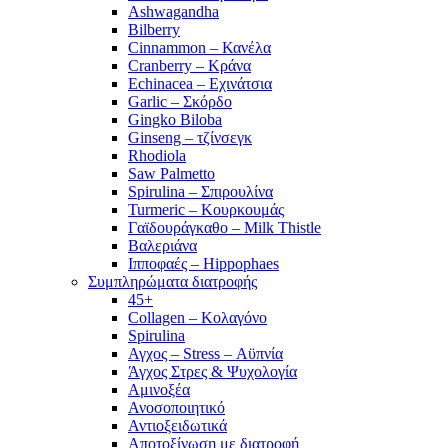
Ashwagandha
Bilberry
Cinnammon – Κανέλα
Cranberry – Κράνα
Echinacea – Εχινάτσια
Garlic – Σκόρδο
Gingko Biloba
Ginseng – τζίνσεγκ
Rhodiola
Saw Palmetto
Spirulina – Σπιρουλίνα
Turmeric – Κουρκουμάς
Γαϊδουράγκαθο – Milk Thistle
Βαλεριάνα
Ιπποφαές – Hippophaes
Συμπληρώματα διατροφής
45+
Collagen – Κολαγόνο
Spirulina
Αγχος – Stress – Αϋπνία
Άγχος Στρες & Ψυχολογία
Αμινοξέα
Ανοσοποιητικό
Αντιοξειδωτικά
Αποτοξίνωση με διατροφή