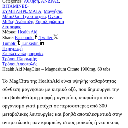
Categories:
Άθληση
,
ΑΝΔΡΑΣ
,
ΒΙΤΑΜΙΝΕΣ-
ΣΥΜΠΛΗΡΩΜΑΤΑ
,
Μαγνήσιο
,
Μέταλλα - Ιχνοστοιχεία
,
Όγκος -
Μυϊκή Ανάπτυξη
,
Συμπληρώματα
διατροφής
Μάρκα:
Health Aid
Share:
Facebook
Twitter
Tumblr
Linkedin
Περιγραφή
Επιπλέον πληροφορίες
Τρόποι Πληρωμής
Τρόποι Αποστολής
Health Aid MagCitra – Magnesium Citrate 1900mg, 60 tabs
Το MagCitra της HealthAid είναι υψηλής καθαρότητας
σύνθεση μαγνησίου με κιτρικό οξύ, που δημιουργεί την
πιο βιοδιαθέσιμη μορφή μαγνησίου, απαραίτητο στον
οργανισμό γιατί μετέχει σε περισσότερες από 300
μεταβολικές λειτουργίες και βοηθά αποτελεσματικά στην
αντιμετώπιση των κραμπών, στους μυϊκούς ή νευρικούς