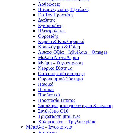
Αρθρώσεις
Βιταμίνες για τις Εξετάσεις
Για Τον Προστάτη
Διαβήτης
Εγκυμοσύνη
Ηλεκτρολύτες
Θυροειδής
Καρδιά & Κυκλοφορικό
Κρυολόγημα & Γρίπη
Λιπαρά Οξέα – Ιχθυέλαια – Omegas
Μαλλία Νύχια Δέρμα
Μνήμη – Συγκέντρωση
Νευρικό Σύστημα
Οστεοπόρωση διατροφη
Ουροποιητικό Σύστημα
Παιδικά
Πεπτικό
Προβιοτικά
Προστασία Ήπατος
Συμπληρωματα για ενέργεια & τόνωση
Συνένζυμο Q10
Τριχόπτωση βιταμίνες
Χοληστερίνη – Τριγλυκερίδια
Μέταλλα – Ιχνοστοιχεία
Ασβέστιο