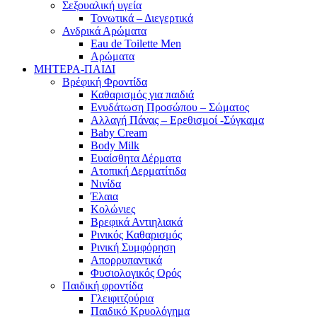
Σεξουαλική υγεία
Τονωτικά – Διεγερτικά
Ανδρικά Αρώματα
Eau de Toilette Men
Αρώματα
ΜΗΤΕΡΑ-ΠΑΙΔΙ
Βρέφική Φροντίδα
Καθαρισμός για παιδιά
Ενυδάτωση Προσώπου – Σώματος
Αλλαγή Πάνας – Ερεθισμοί -Σύγκαμα
Baby Cream
Body Milk
Ευαίσθητα Δέρματα
Ατοπική Δερματίτιδα
Νινίδα
Έλαια
Κολώνιες
Βρεφικά Αντιηλιακά
Ρινικός Καθαρισμός
Ρινική Συμφόρηση
Απορρυπαντικά
Φυσιολογικός Ορός
Παιδική φροντίδα
Γλειφιτζούρια
Παιδικό Κρυολόγημα