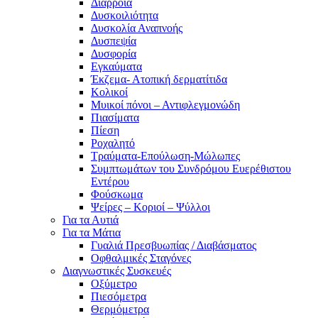
Διάρροια
Δυσκοιλιότητα
Δυσκολία Αναπνοής
Δυσπεψία
Δυσφορία
Εγκαύματα
Έκζεμα- Ατοπική δερματίτιδα
Κολικοί
Μυικοί πόνοι – Αντιφλεγμονώδη
Πιασίματα
Πίεση
Ροχαλητό
Τραύματα-Επούλωση-Μώλωπες
Συμπτωμάτων του Συνδρόμου Ευερέθιστου
Εντέρου
Φούσκωμα
Ψείρες – Κοριοί – Ψύλλοι
Για τα Αυτιά
Για τα Μάτια
Γυαλιά Πρεσβυωπίας / Διαβάσματος
Οφθαλμικές Σταγόνες
Διαγνωστικές Συσκευές
Οξύμετρο
Πιεσόμετρα
Θερμόμετρα