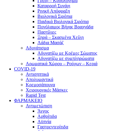
Γρίπη – Κρυολόγημα
Καταρροή Συνάχι
Ρινική Απόφραξη
Βιολογικά Σιρόπια
Παιδικά Βιολογικά Σιρόπια
Πονόλαιμος Βήχας Βραχνάδα
Παστίλιες
Ξηρά – Σκασμένα Χείλη
Λάδια Μασάζ
Αδυνάτισμα
Αδυνατίζω με Κρέμες Σώματος
Αδυνατίζω με συμπληρώματα
Αρωματικά Χώρου – Ρούχων – Κεριά
COVID-19
Αντισηπτικά
Απολυμαντικά
Κρεμοσάπουνα
Χειρουργικές Μάσκες
Rapid Test
ΦΑΡΜΑΚΕΙΟ
Αντιμετώπιση
Άγχος
Αρθρίτιδα
Αϋπνία
Γαστρεντερίτιδα