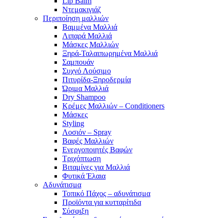
Lip Balm
Ντεμακιγιάζ
Περιποίηση μαλλιών
Βαμμένα Μαλλιά
Λιπαρά Μαλλιά
Μάσκες Μαλλιών
Ξηρά-Ταλαιπωρημένα Μαλλιά
Σαμπουάν
Συχνό Λούσιμο
Πιτυρίδα-Ξηροδερμία
Ώριμα Μαλλιά
Dry Shampoo
Κρέμες Μαλλιών – Conditioners
Μάσκες
Styling
Λοσιόν – Spray
Βαφές Μαλλιών
Ενεργοποιητές Βαφών
Τριχόπτωση
Βιταμίνες για Μαλλιά
Φυτικά Έλαια
Αδυνάτισμα
Τοπικό Πάχος – αδυνάτισμα
Προϊόντα για κυτταρίτιδα
Σύσφιξη