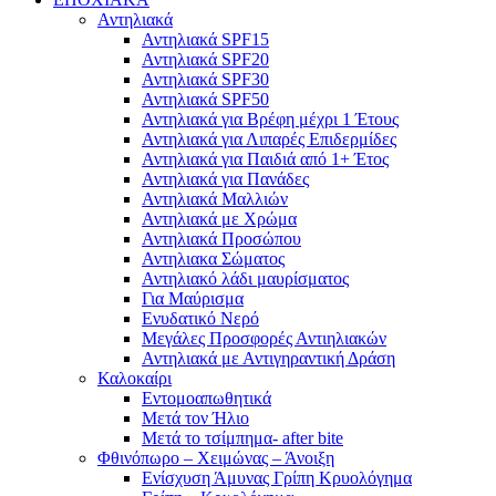
Αντηλιακά
Αντηλιακά SPF15
Αντηλιακά SPF20
Αντηλιακά SPF30
Αντηλιακά SPF50
Αντηλιακά για Βρέφη μέχρι 1 Έτους
Αντηλιακά για Λιπαρές Επιδερμίδες
Αντηλιακά για Παιδιά από 1+ Έτος
Αντηλιακά για Πανάδες
Αντηλιακά Μαλλιών
Αντηλιακά με Χρώμα
Αντηλιακά Προσώπου
Αντηλιακα Σώματος
Αντηλιακό λάδι μαυρίσματος
Για Μαύρισμα
Ενυδατικό Νερό
Μεγάλες Προσφορές Αντιηλιακών
Αντηλιακά με Αντιγηραντική Δράση
Καλοκαίρι
Εντομοαπωθητικά
Μετά τον Ήλιο
Μετά το τσίμπημα- after bite
Φθινόπωρο – Χειμώνας – Άνοιξη
Ενίσχυση Άμυνας Γρίπη Κρυολόγημα