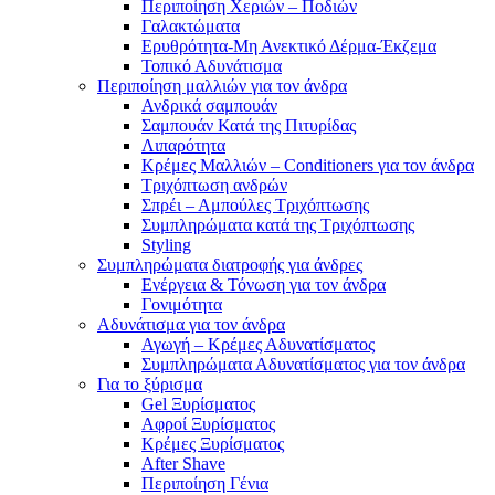
Περιποίηση Χεριών – Ποδιών
Γαλακτώματα
Ερυθρότητα-Μη Ανεκτικό Δέρμα-Έκζεμα
Τοπικό Αδυνάτισμα
Περιποίηση μαλλιών για τον άνδρα
Ανδρικά σαμπουάν
Σαμπουάν Κατά της Πιτυρίδας
Λιπαρότητα
Κρέμες Μαλλιών – Conditioners για τον άνδρα
Τριχόπτωση ανδρών
Σπρέι – Αμπούλες Τριχόπτωσης
Συμπληρώματα κατά της Τριχόπτωσης
Styling
Συμπληρώματα διατροφής για άνδρες
Ενέργεια & Τόνωση για τον άνδρα
Γονιμότητα
Αδυνάτισμα για τον άνδρα
Αγωγή – Κρέμες Αδυνατίσματος
Συμπληρώματα Αδυνατίσματος για τον άνδρα
Για το ξύρισμα
Gel Ξυρίσματος
Αφροί Ξυρίσματος
Κρέμες Ξυρίσματος
After Shave
Περιποίηση Γένια