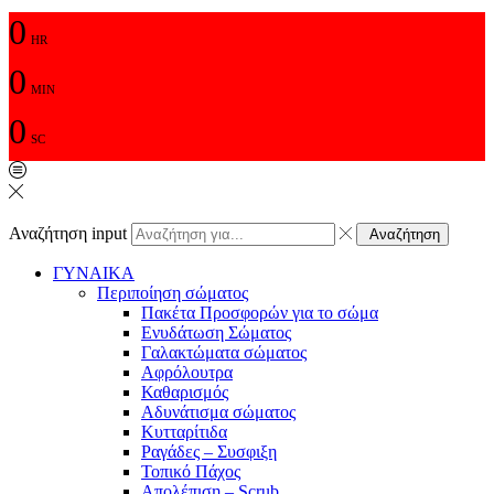
0
HR
0
MIN
0
SC
Αναζήτηση input
Αναζήτηση
ΓΥΝΑΙΚΑ
Περιποίηση σώματος
Πακέτα Προσφορών για το σώμα
Ενυδάτωση Σώματος
Γαλακτώματα σώματος
Αφρόλουτρα
Καθαρισμός
Αδυνάτισμα σώματος
Κυτταρίτιδα
Ραγάδες – Συσφιξη
Τοπικό Πάχος
Απολέπιση – Scrub