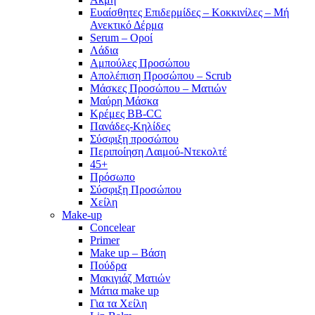
Ευαίσθητες Επιδερμίδες – Κοκκινίλες – Μή
Ανεκτικό Δέρμα
Serum – Οροί
Λάδια
Αμπούλες Προσώπου
Απολέπιση Προσώπου – Scrub
Μάσκες Προσώπου – Ματιών
Μαύρη Μάσκα
Κρέμες BB-CC
Πανάδες-Κηλίδες
Σύσφιξη προσώπου
Περιποίηση Λαιμού-Ντεκολτέ
45+
Πρόσωπο
Σύσφιξη Προσώπου
Χείλη
Make-up
Concelear
Primer
Make up – Βάση
Πούδρα
Μακιγιάζ Ματιών
Μάτια make up
Για τα Χείλη