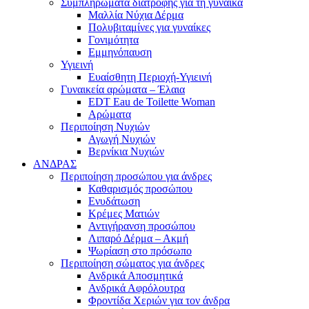
Συμπληρώματα διατροφής για τη γυναίκα
Μαλλία Νύχια Δέρμα
Πολυβιταμίνες για γυναίκες
Γονιμότητα
Εμμηνόπαυση
Υγιεινή
Ευαίσθητη Περιοχή-Υγιεινή
Γυναικεία αρώματα – Έλαια
EDT Eau de Toilette Woman
Αρώματα
Περιποίηση Νυχιών
Αγωγή Νυχιών
Βερνίκια Νυχιών
ΑΝΔΡΑΣ
Περιποίηση προσώπου για άνδρες
Καθαρισμός προσώπου
Ενυδάτωση
Κρέμες Ματιών
Αντιγήρανση προσώπου
Λιπαρό Δέρμα – Ακμή
Ψωρίαση στο πρόσωπο
Περιποίηση σώματος για άνδρες
Ανδρικά Αποσμητικά
Ανδρικά Αφρόλουτρα
Φροντίδα Χεριών για τον άνδρα