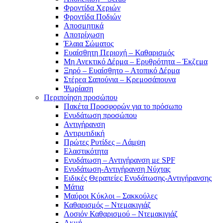
Φροντίδα Χεριών
Φροντίδα Ποδιών
Αποσμητικά
Αποτρίχωση
Έλαια Σώματος
Ευαίσθητη Περιοχή – Καθαρισμός
Μη Ανεκτικό Δέρμα – Ερυθρότητα – Έκζεμα
Ξηρό – Ευαίσθητο – Ατοπικό Δέρμα
Στέρεα Σαπούνια – Κρεμοσάπουνα
Ψωρίαση
Περιποίηση προσώπου
Πακέτα Προσφορών για το πρόσωπο
Ενυδάτωση προσώπου
Αντιγήρανση
Αντιρυτιδική
Πρώτες Ρυτίδες – Λάμψη
Ελαστικότητα
Ενυδάτωση – Αντιγήρανση με SPF
Ενυδάτωση-Αντιγήρανση Νύχτας
Ειδικές Θεραπείες Ενυδάτωσης-Αντιγήρανσης
Μάτια
Μαύροι Κύκλοι – Σακκούλες
Καθαρισμός – Ντεμακιγιάζ
Λοσιόν Καθαρισμού – Ντεμακιγιάζ
Ακμή