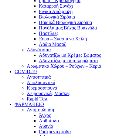
Γρίπη – Κρυολόγημα
Καταρροή Συνάχι
Ρινική Απόφραξη
Βιολογικά Σιρόπια
Παιδικά Βιολογικά Σιρόπια
Πονόλαιμος Βήχας Βραχνάδα
Παστίλιες
Ξηρά – Σκασμένα Χείλη
Λάδια Μασάζ
Αδυνάτισμα
Αδυνατίζω με Κρέμες Σώματος
Αδυνατίζω με συμπληρώματα
Αρωματικά Χώρου – Ρούχων – Κεριά
COVID-19
Αντισηπτικά
Απολυμαντικά
Κρεμοσάπουνα
Χειρουργικές Μάσκες
Rapid Test
ΦΑΡΜΑΚΕΙΟ
Αντιμετώπιση
Άγχος
Αρθρίτιδα
Αϋπνία
Γαστρεντερίτιδα