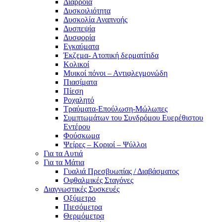
Διάρροια
Δυσκοιλιότητα
Δυσκολία Αναπνοής
Δυσπεψία
Δυσφορία
Εγκαύματα
Έκζεμα- Ατοπική δερματίτιδα
Κολικοί
Μυικοί πόνοι – Αντιφλεγμονώδη
Πιασίματα
Πίεση
Ροχαλητό
Τραύματα-Επούλωση-Μώλωπες
Συμπτωμάτων του Συνδρόμου Ευερέθιστου
Εντέρου
Φούσκωμα
Ψείρες – Κοριοί – Ψύλλοι
Για τα Αυτιά
Για τα Μάτια
Γυαλιά Πρεσβυωπίας / Διαβάσματος
Οφθαλμικές Σταγόνες
Διαγνωστικές Συσκευές
Οξύμετρο
Πιεσόμετρα
Θερμόμετρα