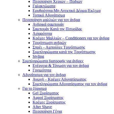
Περιποίηση Χεριών – Ποδιών
Γαλακτώματα
Ερυθρότητα-Μη Ανεκτικό Δέρμα-Έκζεμα
Τοπικό Αδυνάτισμα
Περιποίηση μαλλιών για τον άνδρα
Ανδρικά σαμπουάν
Σαμπουάν Κατά της Πιτυρίδας
Λιπαρότητα
Κρέμες Μαλλιών – Conditioners για τον άνδρα
Τριχόπτωση ανδρών
Σπρέι – Αμπούλες Τριχόπτωσης
Συμπληρώματα κατά της Τριχόπτωσης
Styling
Συμπληρώματα διατροφής για άνδρες
Ενέργεια & Τόνωση για τον άνδρα
Γονιμότητα
Αδυνάτισμα για τον άνδρα
Αγωγή – Κρέμες Αδυνατίσματος
Συμπληρώματα Αδυνατίσματος για τον άνδρα
Για το ξύρισμα
Gel Ξυρίσματος
Αφροί Ξυρίσματος
Κρέμες Ξυρίσματος
After Shave
Περιποίηση Γένια