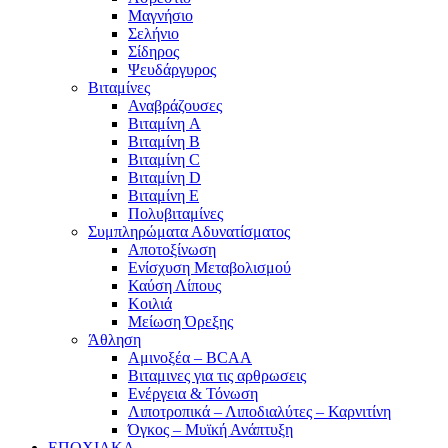
Μαγνήσιο
Σελήνιο
Σίδηρος
Ψευδάργυρος
Βιταμίνες
Αναβράζουσες
Βιταμίνη A
Βιταμίνη B
Βιταμίνη C
Βιταμίνη D
Βιταμίνη E
Πολυβιταμίνες
Συμπληρώματα Αδυνατίσματος
Αποτοξίνωση
Ενίσχυση Μεταβολισμού
Καύση Λίπους
Κοιλιά
Μείωση Όρεξης
Άθληση
Αμινοξέα – BCAA
Βιταμινες για τις αρθρωσεις
Ενέργεια & Τόνωση
Λιποτροπικά – Λιποδιαλύτες – Καρνιτίνη
Όγκος – Μυϊκή Ανάπτυξη
ΕΠΟΧΙΑΚΑ