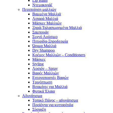
Lip Balm
Ντεμακιγιάζ
Περιποίηση μαλλιών
Βαμμένα Μαλλιά
Λιπαρά Μαλλιά
Μάσκες Μαλλιών
Ξηρά-Ταλαιπωρημένα Μαλλιά
Σαμπουάν
Συχνό Λούσιμο
Πιτυρίδα-Ξηροδερμία
Ώριμα Μαλλιά
Dry Shampoo
Κρέμες Μαλλιών – Conditioners
Μάσκες
Styling
Λοσιόν – Spray
Βαφές Μαλλιών
Ενεργοποιητές Βαφών
Τριχόπτωση
Βιταμίνες για Μαλλιά
Φυτικά Έλαια
Αδυνάτισμα
Τοπικό Πάχος – αδυνάτισμα
Προϊόντα για κυτταρίτιδα
Σύσφιξη