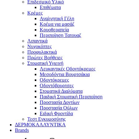
Επιδεσμικό Υλικό
Επιθέματα
Κρέμες
Αναλγητική Γέλη
Κρέμα για μασάζ
Κρυοθεραπεία
Περιποίηση Τατουαζ
Λιπαντικά
Νυχοκόπτες
Προφυλακτικά
Πρώτες Βοήθειες
Στοματική Υγιεινή
Λευκαντικές Οδοντόκρεμες
Μεσοδόντια Βουρτσάκια
Οδοντόκρεμες
Οδοντόβουρτσες
Στοματικά Διαλύματα
Παιδική Στοματική Περιποίηση
Προστασία Δοντίων
Προστασία Ούλων
Ειδική Φροντίδα
Τεστ Εγκυμοσύνης
ΔΕΡΜΟΚΑΛΛΥΝΤΙΚΑ
Brands