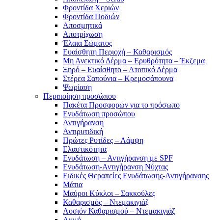
Φροντίδα Χεριών
Φροντίδα Ποδιών
Αποσμητικά
Αποτρίχωση
Έλαια Σώματος
Ευαίσθητη Περιοχή – Καθαρισμός
Μη Ανεκτικό Δέρμα – Ερυθρότητα – Έκζεμα
Ξηρό – Ευαίσθητο – Ατοπικό Δέρμα
Στέρεα Σαπούνια – Κρεμοσάπουνα
Ψωρίαση
Περιποίηση προσώπου
Πακέτα Προσφορών για το πρόσωπο
Ενυδάτωση προσώπου
Αντιγήρανση
Αντιρυτιδική
Πρώτες Ρυτίδες – Λάμψη
Ελαστικότητα
Ενυδάτωση – Αντιγήρανση με SPF
Ενυδάτωση-Αντιγήρανση Νύχτας
Ειδικές Θεραπείες Ενυδάτωσης-Αντιγήρανσης
Μάτια
Μαύροι Κύκλοι – Σακκούλες
Καθαρισμός – Ντεμακιγιάζ
Λοσιόν Καθαρισμού – Ντεμακιγιάζ
Ακμή