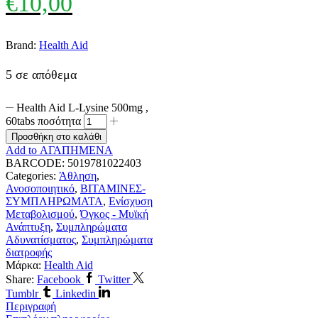
€
10,00
Brand:
Health Aid
5 σε απόθεμα
Health Aid L-Lysine 500mg ,
60tabs ποσότητα
Προσθήκη στο καλάθι
Add to ΑΓΑΠΗΜΕΝΑ
BARCODE:
5019781022403
Categories:
Άθληση
,
Ανοσοποιητικό
,
ΒΙΤΑΜΙΝΕΣ-
ΣΥΜΠΛΗΡΩΜΑΤΑ
,
Ενίσχυση
Μεταβολισμού
,
Όγκος - Μυϊκή
Ανάπτυξη
,
Συμπληρώματα
Αδυνατίσματος
,
Συμπληρώματα
διατροφής
Μάρκα:
Health Aid
Share:
Facebook
Twitter
Tumblr
Linkedin
Περιγραφή