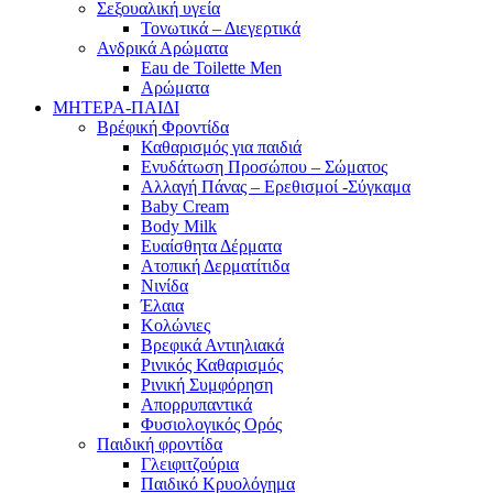
Σεξουαλική υγεία
Τονωτικά – Διεγερτικά
Ανδρικά Αρώματα
Eau de Toilette Men
Αρώματα
ΜΗΤΕΡΑ-ΠΑΙΔΙ
Βρέφική Φροντίδα
Καθαρισμός για παιδιά
Ενυδάτωση Προσώπου – Σώματος
Αλλαγή Πάνας – Ερεθισμοί -Σύγκαμα
Baby Cream
Body Milk
Ευαίσθητα Δέρματα
Ατοπική Δερματίτιδα
Νινίδα
Έλαια
Κολώνιες
Βρεφικά Αντιηλιακά
Ρινικός Καθαρισμός
Ρινική Συμφόρηση
Απορρυπαντικά
Φυσιολογικός Ορός
Παιδική φροντίδα
Γλειφιτζούρια
Παιδικό Κρυολόγημα