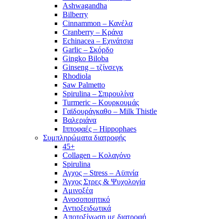
Ashwagandha
Bilberry
Cinnammon – Κανέλα
Cranberry – Κράνα
Echinacea – Εχινάτσια
Garlic – Σκόρδο
Gingko Biloba
Ginseng – τζίνσεγκ
Rhodiola
Saw Palmetto
Spirulina – Σπιρουλίνα
Turmeric – Κουρκουμάς
Γαϊδουράγκαθο – Milk Thistle
Βαλεριάνα
Ιπποφαές – Hippophaes
Συμπληρώματα διατροφής
45+
Collagen – Κολαγόνο
Spirulina
Αγχος – Stress – Αϋπνία
Άγχος Στρες & Ψυχολογία
Αμινοξέα
Ανοσοποιητικό
Αντιοξειδωτικά
Αποτοξίνωση με διατροφή