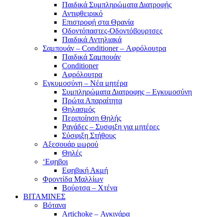
Παιδικά Συμπληρώματα Διατροφής
Αντιφθειρικό
Επιστροφή στα Θρανία
Οδοντόπαστες-Οδοντόβουρτσες
Παιδικά Αντηλιακά
Σαμπουάν – Conditioner – Αφρόλουτρα
Παιδικά Σαμπουάν
Conditioner
Αφρόλουτρα
Εγκυμοσύνη – Νέα μητέρα
Συμπληρώματα Διατροφης – Εγκυμοσύνη
Πρώτα Απαραίτητα
Θηλασμός
Περιποίηση Θηλής
Ραγάδες – Συσφιξη για μητέρες
Σύσφιξη Στήθους
Αξεσουάρ μωρού
Θηλές
‘Εφηβοι
Εφηβική Ακμή
Φροντίδα Μαλλίων
Βούρτσα – Χτένα
ΒΙΤΑΜΙΝΕΣ
Βότανα
Artichoke – Αγκινάρα