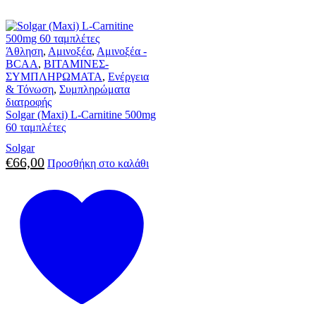
Άθληση
,
Αμινοξέα
,
Αμινοξέα -
BCAA
,
ΒΙΤΑΜΙΝΕΣ-
ΣΥΜΠΛΗΡΩΜΑΤΑ
,
Ενέργεια
& Τόνωση
,
Συμπληρώματα
διατροφής
Solgar (Maxi) L-Carnitine 500mg
60 ταμπλέτες
Solgar
€
66,00
Προσθήκη στο καλάθι