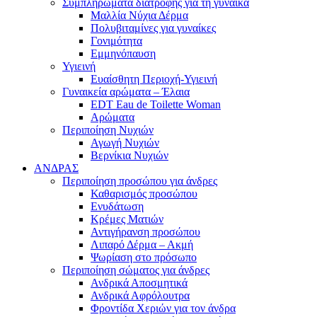
Συμπληρώματα διατροφής για τη γυναίκα
Μαλλία Νύχια Δέρμα
Πολυβιταμίνες για γυναίκες
Γονιμότητα
Εμμηνόπαυση
Υγιεινή
Ευαίσθητη Περιοχή-Υγιεινή
Γυναικεία αρώματα – Έλαια
EDT Eau de Toilette Woman
Αρώματα
Περιποίηση Νυχιών
Αγωγή Νυχιών
Βερνίκια Νυχιών
ΑΝΔΡΑΣ
Περιποίηση προσώπου για άνδρες
Καθαρισμός προσώπου
Ενυδάτωση
Κρέμες Ματιών
Αντιγήρανση προσώπου
Λιπαρό Δέρμα – Ακμή
Ψωρίαση στο πρόσωπο
Περιποίηση σώματος για άνδρες
Ανδρικά Αποσμητικά
Ανδρικά Αφρόλουτρα
Φροντίδα Χεριών για τον άνδρα