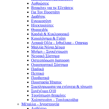
Αρθρώσεις
Βιταμίνες για τις Εξετάσεις
Για Τον Προστάτη
Διαβήτης
Εγκυμοσύνη
Ηλεκτρολύτες
Θυροειδής
Καρδιά & Κυκλοφορικό
Κρυολόγημα & Γρίπη
Λιπαρά Οξέα – Ιχθυέλαια – Omegas
Μαλλία Νύχια Δέρμα
Μνήμη – Συγκέντρωση
Νευρικό Σύστημα
Οστεοπόρωση διατροφη
Ουροποιητικό Σύστημα
Παιδικά
Πεπτικό
Προβιοτικά
Προστασία Ήπατος
Συμπληρωματα για ενέργεια & τόνωση
Συνένζυμο Q10
Τριχόπτωση βιταμίνες
Χοληστερίνη – Τριγλυκερίδια
Μέταλλα – Ιχνοστοιχεία
Ασβέστιο