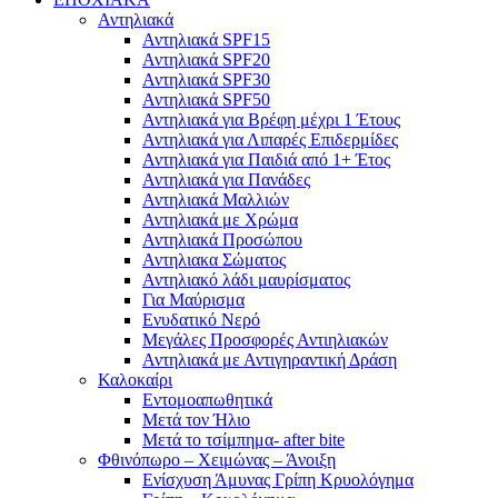
Αντηλιακά
Αντηλιακά SPF15
Αντηλιακά SPF20
Αντηλιακά SPF30
Αντηλιακά SPF50
Αντηλιακά για Βρέφη μέχρι 1 Έτους
Αντηλιακά για Λιπαρές Επιδερμίδες
Αντηλιακά για Παιδιά από 1+ Έτος
Αντηλιακά για Πανάδες
Αντηλιακά Μαλλιών
Αντηλιακά με Χρώμα
Αντηλιακά Προσώπου
Αντηλιακα Σώματος
Αντηλιακό λάδι μαυρίσματος
Για Μαύρισμα
Ενυδατικό Νερό
Μεγάλες Προσφορές Αντιηλιακών
Αντηλιακά με Αντιγηραντική Δράση
Καλοκαίρι
Εντομοαπωθητικά
Μετά τον Ήλιο
Μετά το τσίμπημα- after bite
Φθινόπωρο – Χειμώνας – Άνοιξη
Ενίσχυση Άμυνας Γρίπη Κρυολόγημα