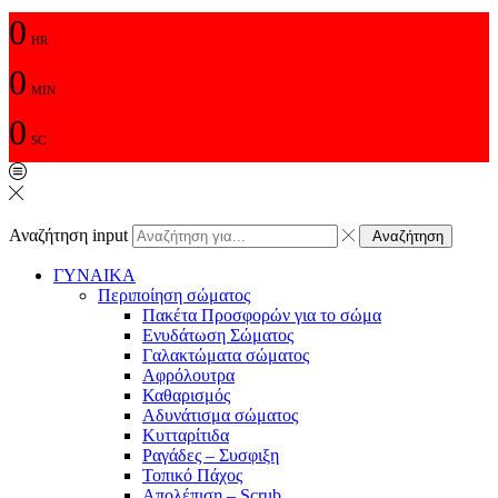
0
HR
0
MIN
0
SC
Αναζήτηση input
Αναζήτηση
ΓΥΝΑΙΚΑ
Περιποίηση σώματος
Πακέτα Προσφορών για το σώμα
Ενυδάτωση Σώματος
Γαλακτώματα σώματος
Αφρόλουτρα
Καθαρισμός
Αδυνάτισμα σώματος
Κυτταρίτιδα
Ραγάδες – Συσφιξη
Τοπικό Πάχος
Απολέπιση – Scrub