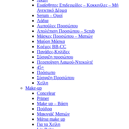
Ευαίσθητες Επιδερμίδες – Κοκκινίλες – Μή
Ανεκτικό Δέρμα
Serum – Οροί
Λάδια
Αμπούλες Προσώπου
Απολέπιση Προσώπου – Scrub
Μάσκες Προσώπου – Ματιών
Μαύρη Μάσκα
Κρέμες BB-CC
Πανάδες-Κηλίδες
Σύσφιξη προσώπου
Περιποίηση Λαιμού-Ντεκολτέ
45+
Πρόσωπο
Σύσφιξη Προσώπου
Χείλη
Make-up
Concelear
Primer
Make up – Βάση
Πούδρα
Μακιγιάζ Ματιών
Μάτια make up
Για τα Χείλη