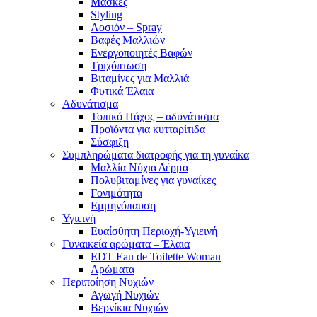
Μάσκες
Styling
Λοσιόν – Spray
Βαφές Μαλλιών
Ενεργοποιητές Βαφών
Τριχόπτωση
Βιταμίνες για Μαλλιά
Φυτικά Έλαια
Αδυνάτισμα
Τοπικό Πάχος – αδυνάτισμα
Προϊόντα για κυτταρίτιδα
Σύσφιξη
Συμπληρώματα διατροφής για τη γυναίκα
Μαλλία Νύχια Δέρμα
Πολυβιταμίνες για γυναίκες
Γονιμότητα
Εμμηνόπαυση
Υγιεινή
Ευαίσθητη Περιοχή-Υγιεινή
Γυναικεία αρώματα – Έλαια
EDT Eau de Toilette Woman
Αρώματα
Περιποίηση Νυχιών
Αγωγή Νυχιών
Βερνίκια Νυχιών