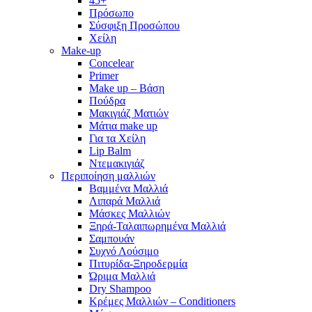
45+
Πρόσωπο
Σύσφιξη Προσώπου
Χείλη
Make-up
Concelear
Primer
Make up – Βάση
Πούδρα
Μακιγιάζ Ματιών
Μάτια make up
Για τα Χείλη
Lip Balm
Ντεμακιγιάζ
Περιποίηση μαλλιών
Βαμμένα Μαλλιά
Λιπαρά Μαλλιά
Μάσκες Μαλλιών
Ξηρά-Ταλαιπωρημένα Μαλλιά
Σαμπουάν
Συχνό Λούσιμο
Πιτυρίδα-Ξηροδερμία
Ώριμα Μαλλιά
Dry Shampoo
Κρέμες Μαλλιών – Conditioners