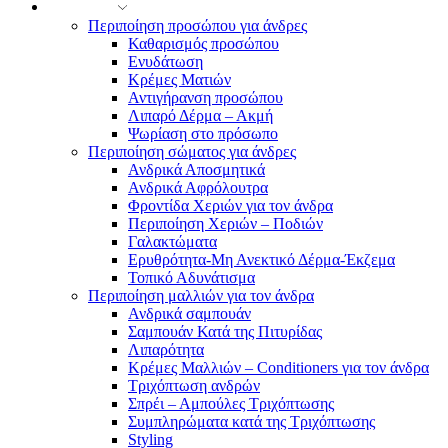
ΑΝΔΡΑΣ
Περιποίηση προσώπου για άνδρες
Καθαρισμός προσώπου
Ενυδάτωση
Κρέμες Ματιών
Αντιγήρανση προσώπου
Λιπαρό Δέρμα – Ακμή
Ψωρίαση στο πρόσωπο
Περιποίηση σώματος για άνδρες
Ανδρικά Αποσμητικά
Ανδρικά Αφρόλουτρα
Φροντίδα Χεριών για τον άνδρα
Περιποίηση Χεριών – Ποδιών
Γαλακτώματα
Ερυθρότητα-Μη Ανεκτικό Δέρμα-Έκζεμα
Τοπικό Αδυνάτισμα
Περιποίηση μαλλιών για τον άνδρα
Ανδρικά σαμπουάν
Σαμπουάν Κατά της Πιτυρίδας
Λιπαρότητα
Κρέμες Μαλλιών – Conditioners για τον άνδρα
Τριχόπτωση ανδρών
Σπρέι – Αμπούλες Τριχόπτωσης
Συμπληρώματα κατά της Τριχόπτωσης
Styling