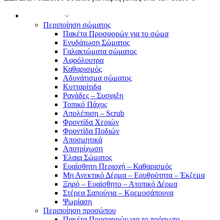
ΓΥΝΑΙΚΑ
Περιποίηση σώματος
Πακέτα Προσφορών για το σώμα
Ενυδάτωση Σώματος
Γαλακτώματα σώματος
Αφρόλουτρα
Καθαρισμός
Αδυνάτισμα σώματος
Κυτταρίτιδα
Ραγάδες – Συσφιξη
Τοπικό Πάχος
Απολέπιση – Scrub
Φροντίδα Χεριών
Φροντίδα Ποδιών
Αποσμητικά
Αποτρίχωση
Έλαια Σώματος
Ευαίσθητη Περιοχή – Καθαρισμός
Μη Ανεκτικό Δέρμα – Ερυθρότητα – Έκζεμα
Ξηρό – Ευαίσθητο – Ατοπικό Δέρμα
Στέρεα Σαπούνια – Κρεμοσάπουνα
Ψωρίαση
Περιποίηση προσώπου
Πακέτα Προσφορών για το πρόσωπο