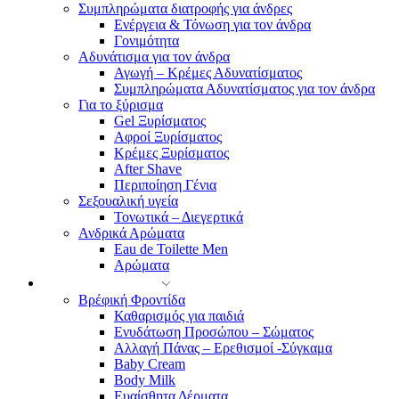
Συμπληρώματα διατροφής για άνδρες
Ενέργεια & Τόνωση για τον άνδρα
Γονιμότητα
Αδυνάτισμα για τον άνδρα
Αγωγή – Κρέμες Αδυνατίσματος
Συμπληρώματα Αδυνατίσματος για τον άνδρα
Για το ξύρισμα
Gel Ξυρίσματος
Αφροί Ξυρίσματος
Κρέμες Ξυρίσματος
After Shave
Περιποίηση Γένια
Σεξουαλική υγεία
Τονωτικά – Διεγερτικά
Ανδρικά Αρώματα
Eau de Toilette Men
Αρώματα
ΜΗΤΕΡΑ-ΠΑΙΔΙ
Βρέφική Φροντίδα
Καθαρισμός για παιδιά
Ενυδάτωση Προσώπου – Σώματος
Αλλαγή Πάνας – Ερεθισμοί -Σύγκαμα
Baby Cream
Body Milk
Ευαίσθητα Δέρματα