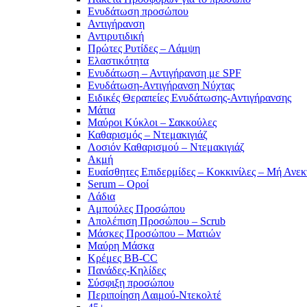
Ενυδάτωση προσώπου
Αντιγήρανση
Αντιρυτιδική
Πρώτες Ρυτίδες – Λάμψη
Ελαστικότητα
Ενυδάτωση – Αντιγήρανση με SPF
Ενυδάτωση-Αντιγήρανση Νύχτας
Ειδικές Θεραπείες Ενυδάτωσης-Αντιγήρανσης
Μάτια
Μαύροι Κύκλοι – Σακκούλες
Καθαρισμός – Ντεμακιγιάζ
Λοσιόν Καθαρισμού – Ντεμακιγιάζ
Ακμή
Ευαίσθητες Επιδερμίδες – Κοκκινίλες – Μή Ανεκ
Serum – Οροί
Λάδια
Αμπούλες Προσώπου
Απολέπιση Προσώπου – Scrub
Μάσκες Προσώπου – Ματιών
Μαύρη Μάσκα
Κρέμες BB-CC
Πανάδες-Κηλίδες
Σύσφιξη προσώπου
Περιποίηση Λαιμού-Ντεκολτέ