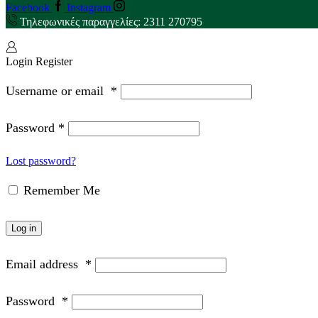
Facebook
Instagram
Τηλεφωνικές παραγγελίες: 2311 270795
Login
Register
Username or email
*
Password
*
Lost password?
Remember Me
Log in
Email address
*
Password
*