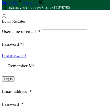
Facebook
Instagram
Τηλεφωνικές παραγγελίες: 2311 270795
Login
Register
Username or email
*
Password
*
Lost password?
Remember Me
Log in
Email address
*
Password
*