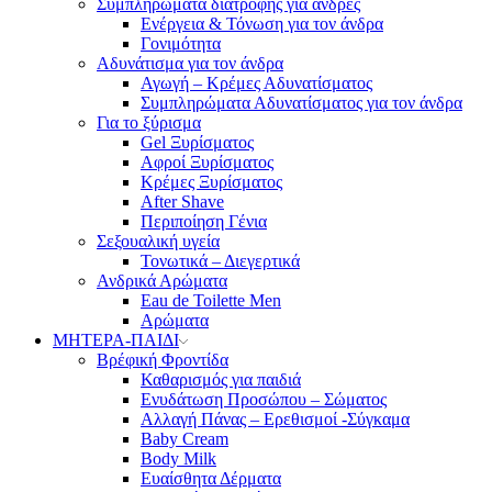
Συμπληρώματα διατροφής για άνδρες
Ενέργεια & Τόνωση για τον άνδρα
Γονιμότητα
Αδυνάτισμα για τον άνδρα
Αγωγή – Κρέμες Αδυνατίσματος
Συμπληρώματα Αδυνατίσματος για τον άνδρα
Για το ξύρισμα
Gel Ξυρίσματος
Αφροί Ξυρίσματος
Κρέμες Ξυρίσματος
After Shave
Περιποίηση Γένια
Σεξουαλική υγεία
Τονωτικά – Διεγερτικά
Ανδρικά Αρώματα
Eau de Toilette Men
Αρώματα
ΜΗΤΕΡΑ-ΠΑΙΔΙ
Βρέφική Φροντίδα
Καθαρισμός για παιδιά
Ενυδάτωση Προσώπου – Σώματος
Αλλαγή Πάνας – Ερεθισμοί -Σύγκαμα
Baby Cream
Body Milk
Ευαίσθητα Δέρματα