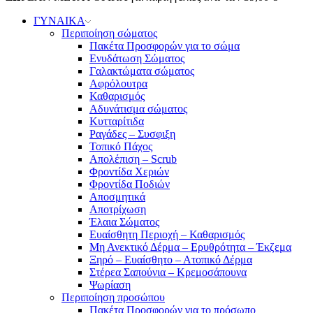
ΓΥΝΑΙΚΑ
Περιποίηση σώματος
Πακέτα Προσφορών για το σώμα
Ενυδάτωση Σώματος
Γαλακτώματα σώματος
Αφρόλουτρα
Καθαρισμός
Αδυνάτισμα σώματος
Κυτταρίτιδα
Ραγάδες – Συσφιξη
Τοπικό Πάχος
Απολέπιση – Scrub
Φροντίδα Χεριών
Φροντίδα Ποδιών
Αποσμητικά
Αποτρίχωση
Έλαια Σώματος
Ευαίσθητη Περιοχή – Καθαρισμός
Μη Ανεκτικό Δέρμα – Ερυθρότητα – Έκζεμα
Ξηρό – Ευαίσθητο – Ατοπικό Δέρμα
Στέρεα Σαπούνια – Κρεμοσάπουνα
Ψωρίαση
Περιποίηση προσώπου
Πακέτα Προσφορών για το πρόσωπο