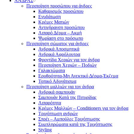
ΑΝΔΡΑΣ
Περιποίηση προσώπου για άνδρες
Καθαρισμός προσώπου
Ενυδάτωση
Κρέμες Ματιών
Αντιγήρανση προσώπου
Λιπαρό Δέρμα – Ακμή
Ψωρίαση στο πρόσωπο
Περιποίηση σώματος για άνδρες
Ανδρικά Αποσμητικά
Ανδρικά Αφρόλουτρα
Φροντίδα Χεριών για τον άνδρα
Περιποίηση Χεριών – Ποδιών
Γαλακτώματα
Ερυθρότητα-Μη Ανεκτικό Δέρμα-Έκζεμα
Τοπικό Αδυνάτισμα
Περιποίηση μαλλιών για τον άνδρα
Ανδρικά σαμπουάν
Σαμπουάν Κατά της Πιτυρίδας
Λιπαρότητα
Κρέμες Μαλλιών – Conditioners για τον άνδρα
Τριχόπτωση ανδρών
Σπρέι – Αμπούλες Τριχόπτωσης
Συμπληρώματα κατά της Τριχόπτωσης
Styling