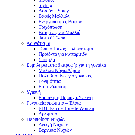
Styling
Λοσιόν – Spray
Βαφές Μαλλιών
Ενεργοποιητές Βαφών
Τριχόπτωση
Βιταμίνες για Μαλλιά
Φυτικά Έλαια
Αδυνάτισμα
Τοπικό Πάχος – αδυνάτισμα
Προϊόντα για κυτταρίτιδα
Σύσφιξη
Συμπληρώματα διατροφής για τη γυναίκα
Μαλλία Νύχια Δέρμα
Πολυβιταμίνες για γυναίκες
Γονιμότητα
Εμμηνόπαυση
Υγιεινή
Ευαίσθητη Περιοχή-Υγιεινή
Γυναικεία αρώματα – Έλαια
EDT Eau de Toilette Woman
Αρώματα
Περιποίηση Νυχιών
Αγωγή Νυχιών
Βερνίκια Νυχιών