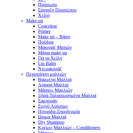
Πρόσωπο
Σύσφιξη Προσώπου
Χείλη
Make-up
Concelear
Primer
Make up – Βάση
Πούδρα
Μακιγιάζ Ματιών
Μάτια make up
Για τα Χείλη
Lip Balm
Ντεμακιγιάζ
Περιποίηση μαλλιών
Βαμμένα Μαλλιά
Λιπαρά Μαλλιά
Μάσκες Μαλλιών
Ξηρά-Ταλαιπωρημένα Μαλλιά
Σαμπουάν
Συχνό Λούσιμο
Πιτυρίδα-Ξηροδερμία
Ώριμα Μαλλιά
Dry Shampoo
Κρέμες Μαλλιών – Conditioners
Μάσκες