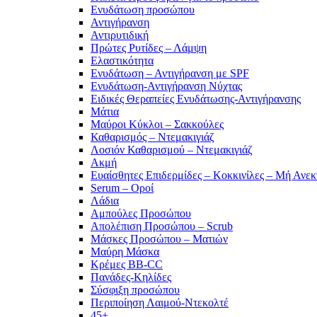
Ενυδάτωση προσώπου
Αντιγήρανση
Αντιρυτιδική
Πρώτες Ρυτίδες – Λάμψη
Ελαστικότητα
Ενυδάτωση – Αντιγήρανση με SPF
Ενυδάτωση-Αντιγήρανση Νύχτας
Ειδικές Θεραπείες Ενυδάτωσης-Αντιγήρανσης
Μάτια
Μαύροι Κύκλοι – Σακκούλες
Καθαρισμός – Ντεμακιγιάζ
Λοσιόν Καθαρισμού – Ντεμακιγιάζ
Ακμή
Ευαίσθητες Επιδερμίδες – Κοκκινίλες – Μή Ανεκ
Serum – Οροί
Λάδια
Αμπούλες Προσώπου
Απολέπιση Προσώπου – Scrub
Μάσκες Προσώπου – Ματιών
Μαύρη Μάσκα
Κρέμες BB-CC
Πανάδες-Κηλίδες
Σύσφιξη προσώπου
Περιποίηση Λαιμού-Ντεκολτέ
45+