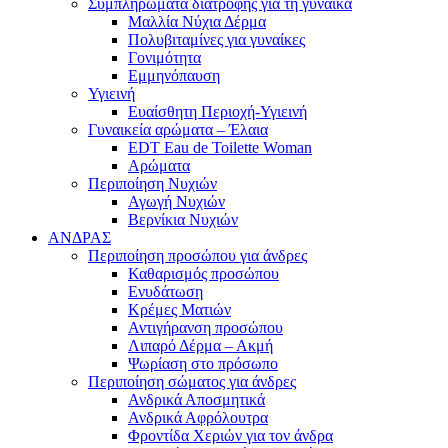
Συμπληρώματα διατροφής για τη γυναίκα
Μαλλία Νύχια Δέρμα
Πολυβιταμίνες για γυναίκες
Γονιμότητα
Εμμηνόπαυση
Υγιεινή
Ευαίσθητη Περιοχή-Υγιεινή
Γυναικεία αρώματα – Έλαια
EDT Eau de Toilette Woman
Αρώματα
Περιποίηση Νυχιών
Αγωγή Νυχιών
Βερνίκια Νυχιών
ΑΝΔΡΑΣ
Περιποίηση προσώπου για άνδρες
Καθαρισμός προσώπου
Ενυδάτωση
Κρέμες Ματιών
Αντιγήρανση προσώπου
Λιπαρό Δέρμα – Ακμή
Ψωρίαση στο πρόσωπο
Περιποίηση σώματος για άνδρες
Ανδρικά Αποσμητικά
Ανδρικά Αφρόλουτρα
Φροντίδα Χεριών για τον άνδρα