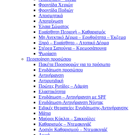
Φροντίδα Χεριών
Φροντίδα Ποδιών
Αποσμητικά
Αποτρίχωση
Έλαια Σώματος
Ευαίσθητη Περιοχή – Καθαρισμός
Μη Ανεκτικό Δέρμα – Ερυθρότητα – Έκζεμα
Ξηρό – Ευαίσθητο – Ατοπικό Δέρμα
Στέρεα Σαπούνια – Κρεμοσάπουνα
Ψωρίαση
Περιποίηση προσώπου
Πακέτα Προσφορών για το πρόσωπο
Ενυδάτωση προσώπου
Αντιγήρανση
Αντιρυτιδική
Πρώτες Ρυτίδες – Λάμψη
Ελαστικότητα
Ενυδάτωση – Αντιγήρανση με SPF
Ενυδάτωση-Αντιγήρανση Νύχτας
Ειδικές Θεραπείες Ενυδάτωσης-Αντιγήρανσης
Μάτια
Μαύροι Κύκλοι – Σακκούλες
Καθαρισμός – Ντεμακιγιάζ
Λοσιόν Καθαρισμού – Ντεμακιγιάζ
Ακμή