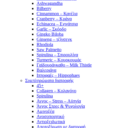
Ashwagandha
Bilberry
Cinnammon – Κανέλα
Cranberry – Κράνα
Echinacea – Εχινάτσια
Garlic – Σκόρδο
Gingko Biloba
Ginseng – τζίνσεγκ
Rhodiola
Saw Palmetto
Spirulina – Σπιρουλίνα
Turmeric – Κουρκουμάς
Γαϊδουράγκαθο – Milk Thistle
Βαλεριάνα
Ιπποφαές – Hippophaes
Συμπληρώματα διατροφής
45+
Collagen – Κολαγόνο
Spirulina
Αγχος – Stress – Αϋπνία
Άγχος Στρες & Ψυχολογία
Αμινοξέα
Ανοσοποιητικό
Αντιοξειδωτικά
Αποτοξίνωση με διατροφή