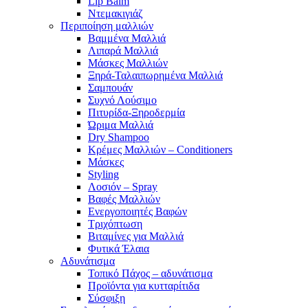
Lip Balm
Ντεμακιγιάζ
Περιποίηση μαλλιών
Βαμμένα Μαλλιά
Λιπαρά Μαλλιά
Μάσκες Μαλλιών
Ξηρά-Ταλαιπωρημένα Μαλλιά
Σαμπουάν
Συχνό Λούσιμο
Πιτυρίδα-Ξηροδερμία
Ώριμα Μαλλιά
Dry Shampoo
Κρέμες Μαλλιών – Conditioners
Μάσκες
Styling
Λοσιόν – Spray
Βαφές Μαλλιών
Ενεργοποιητές Βαφών
Τριχόπτωση
Βιταμίνες για Μαλλιά
Φυτικά Έλαια
Αδυνάτισμα
Τοπικό Πάχος – αδυνάτισμα
Προϊόντα για κυτταρίτιδα
Σύσφιξη