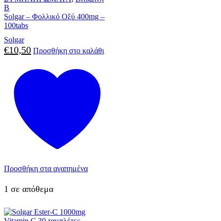
B
Solgar – Φολλικό Οξύ 400mg –
100tabs
Solgar
€
10,50
Προσθήκη στο καλάθι
Προσθήκη στα αγαπημένα
1 σε απόθεμα