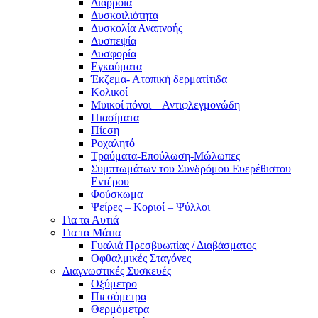
Διάρροια
Δυσκοιλιότητα
Δυσκολία Αναπνοής
Δυσπεψία
Δυσφορία
Εγκαύματα
Έκζεμα- Ατοπική δερματίτιδα
Κολικοί
Μυικοί πόνοι – Αντιφλεγμονώδη
Πιασίματα
Πίεση
Ροχαλητό
Τραύματα-Επούλωση-Μώλωπες
Συμπτωμάτων του Συνδρόμου Ευερέθιστου
Εντέρου
Φούσκωμα
Ψείρες – Κοριοί – Ψύλλοι
Για τα Αυτιά
Για τα Μάτια
Γυαλιά Πρεσβυωπίας / Διαβάσματος
Οφθαλμικές Σταγόνες
Διαγνωστικές Συσκευές
Οξύμετρο
Πιεσόμετρα
Θερμόμετρα