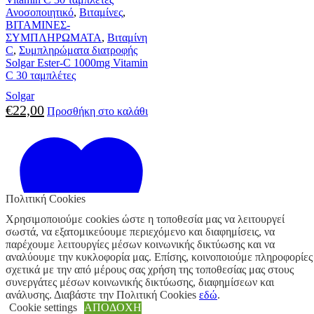
Ανοσοποιητικό
,
Βιταμίνες
,
ΒΙΤΑΜΙΝΕΣ-
ΣΥΜΠΛΗΡΩΜΑΤΑ
,
Βιταμίνη
C
,
Συμπληρώματα διατροφής
Solgar Ester-C 1000mg Vitamin
C 30 ταμπλέτες
Solgar
€
22,00
Προσθήκη στο καλάθι
Πολιτική Cookies
Χρησιμοποιούμε cookies ώστε η τοποθεσία μας να λειτουργεί
σωστά, να εξατομικεύουμε περιεχόμενο και διαφημίσεις, να
παρέχουμε λειτουργίες μέσων κοινωνικής δικτύωσης και να
αναλύουμε την κυκλοφορία μας. Επίσης, κοινοποιούμε πληροφορίες
σχετικά με την από μέρους σας χρήση της τοποθεσίας μας στους
Προσθήκη στα αγαπημένα
συνεργάτες μέσων κοινωνικής δικτύωσης, διαφημίσεων και
ανάλυσης. Διαβάστε την Πολιτική Cookies
εδώ
.
5 σε απόθεμα
Cookie settings
ΑΠΟΔΟΧΗ