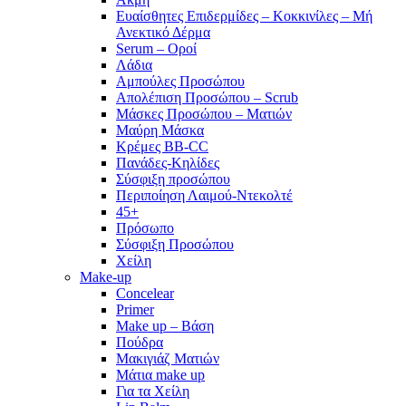
Ευαίσθητες Επιδερμίδες – Κοκκινίλες – Μή
Ανεκτικό Δέρμα
Serum – Οροί
Λάδια
Αμπούλες Προσώπου
Απολέπιση Προσώπου – Scrub
Μάσκες Προσώπου – Ματιών
Μαύρη Μάσκα
Κρέμες BB-CC
Πανάδες-Κηλίδες
Σύσφιξη προσώπου
Περιποίηση Λαιμού-Ντεκολτέ
45+
Πρόσωπο
Σύσφιξη Προσώπου
Χείλη
Make-up
Concelear
Primer
Make up – Βάση
Πούδρα
Μακιγιάζ Ματιών
Μάτια make up
Για τα Χείλη