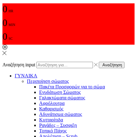
0
HR
0
MIN
0
SC
Αναζήτηση input
Αναζήτηση
ΓΥΝΑΙΚΑ
Περιποίηση σώματος
Πακέτα Προσφορών για το σώμα
Ενυδάτωση Σώματος
Γαλακτώματα σώματος
Αφρόλουτρα
Καθαρισμός
Αδυνάτισμα σώματος
Κυτταρίτιδα
Ραγάδες – Συσφιξη
Τοπικό Πάχος
Απολέπιση – Scrub