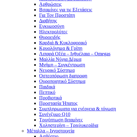
Αρθρώσεις
Βιταμίνες για τις Εξετάσεις
Για Τον Προστάτη
Διαβήτης
Εγκυμοσύνη
Ηλεκτρολύτες
Θυροειδής
Καρδιά & Κυκλοφορικό
Κρυολόγημα & Γρίπη
Λιπαρά Οξέα – Ιχθυέλαια – Omegas
Μαλλία Νύχια Δέρμα
Μνήμη – Συγκέντρωση
Νευρικό Σύστημα
Οστεοπόρωση διατροφη
Ουροποιητικό Σύστημα
Παιδικά
Πεπτικό
Προβιοτικά
Προστασία Ήπατος
Συμπληρωματα για ενέργεια & τόνωση
Συνένζυμο Q10
Τριχόπτωση βιταμίνες
Χοληστερίνη – Τριγλυκερίδια
Μέταλλα – Ιχνοστοιχεία
Ασβέστιο