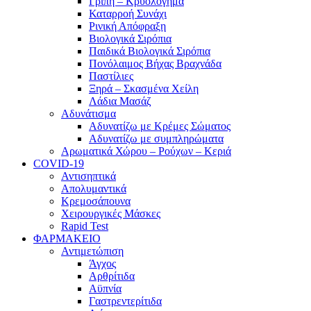
Γρίπη – Κρυολόγημα
Καταρροή Συνάχι
Ρινική Απόφραξη
Βιολογικά Σιρόπια
Παιδικά Βιολογικά Σιρόπια
Πονόλαιμος Βήχας Βραχνάδα
Παστίλιες
Ξηρά – Σκασμένα Χείλη
Λάδια Μασάζ
Αδυνάτισμα
Αδυνατίζω με Κρέμες Σώματος
Αδυνατίζω με συμπληρώματα
Αρωματικά Χώρου – Ρούχων – Κεριά
COVID-19
Αντισηπτικά
Απολυμαντικά
Κρεμοσάπουνα
Χειρουργικές Μάσκες
Rapid Test
ΦΑΡΜΑΚΕΙΟ
Αντιμετώπιση
Άγχος
Αρθρίτιδα
Αϋπνία
Γαστρεντερίτιδα