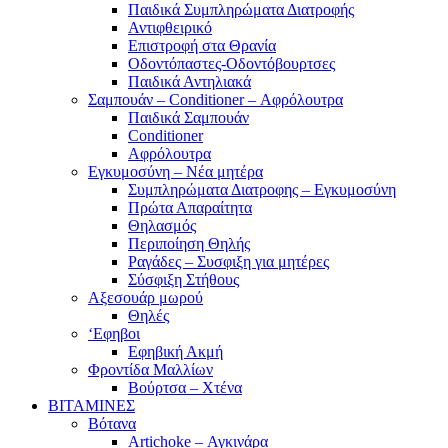
Παιδικά Συμπληρώματα Διατροφής
Αντιφθειρικό
Επιστροφή στα Θρανία
Οδοντόπαστες-Οδοντόβουρτσες
Παιδικά Αντηλιακά
Σαμπουάν – Conditioner – Αφρόλουτρα
Παιδικά Σαμπουάν
Conditioner
Αφρόλουτρα
Εγκυμοσύνη – Νέα μητέρα
Συμπληρώματα Διατροφης – Εγκυμοσύνη
Πρώτα Απαραίτητα
Θηλασμός
Περιποίηση Θηλής
Ραγάδες – Συσφιξη για μητέρες
Σύσφιξη Στήθους
Αξεσουάρ μωρού
Θηλές
‘Εφηβοι
Εφηβική Ακμή
Φροντίδα Μαλλίων
Βούρτσα – Χτένα
ΒΙΤΑΜΙΝΕΣ
Βότανα
Artichoke – Αγκινάρα