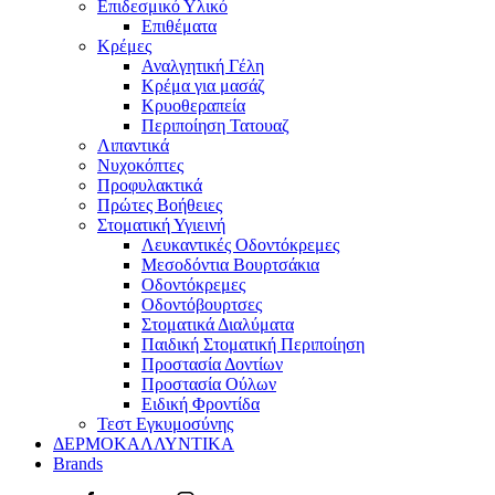
Επιδεσμικό Υλικό
Επιθέματα
Κρέμες
Αναλγητική Γέλη
Κρέμα για μασάζ
Κρυοθεραπεία
Περιποίηση Τατουαζ
Λιπαντικά
Νυχοκόπτες
Προφυλακτικά
Πρώτες Βοήθειες
Στοματική Υγιεινή
Λευκαντικές Οδοντόκρεμες
Μεσοδόντια Βουρτσάκια
Οδοντόκρεμες
Οδοντόβουρτσες
Στοματικά Διαλύματα
Παιδική Στοματική Περιποίηση
Προστασία Δοντίων
Προστασία Ούλων
Ειδική Φροντίδα
Τεστ Εγκυμοσύνης
ΔΕΡΜΟΚΑΛΛΥΝΤΙΚΑ
Brands