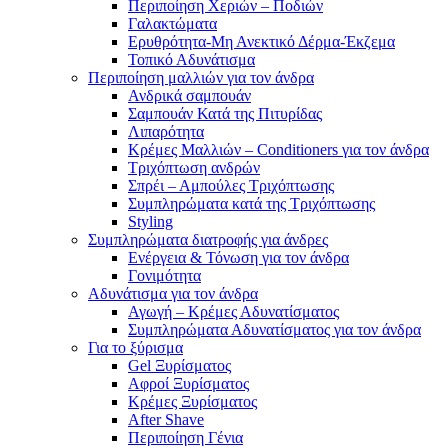
Περιποίηση Χεριών – Ποδιών
Γαλακτώματα
Ερυθρότητα-Μη Ανεκτικό Δέρμα-Έκζεμα
Τοπικό Αδυνάτισμα
Περιποίηση μαλλιών για τον άνδρα
Ανδρικά σαμπουάν
Σαμπουάν Κατά της Πιτυρίδας
Λιπαρότητα
Κρέμες Μαλλιών – Conditioners για τον άνδρα
Τριχόπτωση ανδρών
Σπρέι – Αμπούλες Τριχόπτωσης
Συμπληρώματα κατά της Τριχόπτωσης
Styling
Συμπληρώματα διατροφής για άνδρες
Ενέργεια & Τόνωση για τον άνδρα
Γονιμότητα
Αδυνάτισμα για τον άνδρα
Αγωγή – Κρέμες Αδυνατίσματος
Συμπληρώματα Αδυνατίσματος για τον άνδρα
Για το ξύρισμα
Gel Ξυρίσματος
Αφροί Ξυρίσματος
Κρέμες Ξυρίσματος
After Shave
Περιποίηση Γένια