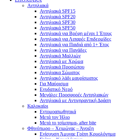
Αντηλιακά
Αντηλιακά SPF15
Αντηλιακά SPF20
Αντηλιακά SPF30
Αντηλιακά SPF50
Αντηλιακά για Βρέφη μέχρι 1 Έτους
Αντηλιακά για Λιπαρές Επιδερμίδες
Αντηλιακά για Παιδιά από 1+ Έτος
Αντηλιακά για Πανάδες
Αντηλιακά Μαλλιών
Αντηλιακά με Χρώμα
Αντηλιακά Προσώπου
Αντηλιακα Σώματος
Αντηλιακό λάδι μαυρίσματος
Για Μαύρισμα
Ενυδατικό Νερό
Μεγάλες Προσφορές Αντιηλιακών
Αντηλιακά με Αντιγηραντική Δράση
Καλοκαίρι
Εντομοαπωθητικά
Μετά τον Ήλιο
Μετά το τσίμπημα- after bite
Φθινόπωρο – Χειμώνας – Άνοιξη
Ενίσχυση Άμυνας Γρίπη Κρυολόγημα