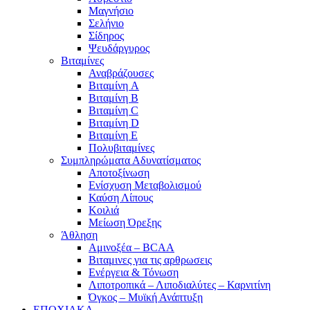
Μαγνήσιο
Σελήνιο
Σίδηρος
Ψευδάργυρος
Βιταμίνες
Αναβράζουσες
Βιταμίνη A
Βιταμίνη B
Βιταμίνη C
Βιταμίνη D
Βιταμίνη E
Πολυβιταμίνες
Συμπληρώματα Αδυνατίσματος
Αποτοξίνωση
Ενίσχυση Μεταβολισμού
Καύση Λίπους
Κοιλιά
Μείωση Όρεξης
Άθληση
Αμινοξέα – BCAA
Βιταμινες για τις αρθρωσεις
Ενέργεια & Τόνωση
Λιποτροπικά – Λιποδιαλύτες – Καρνιτίνη
Όγκος – Μυϊκή Ανάπτυξη
ΕΠΟΧΙΑΚΑ