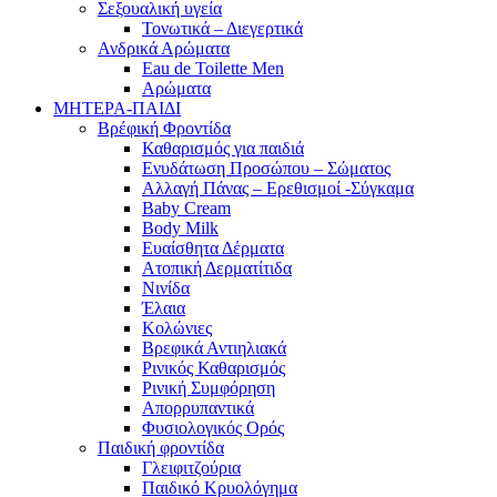
Σεξουαλική υγεία
Τονωτικά – Διεγερτικά
Ανδρικά Αρώματα
Eau de Toilette Men
Αρώματα
ΜΗΤΕΡΑ-ΠΑΙΔΙ
Βρέφική Φροντίδα
Καθαρισμός για παιδιά
Ενυδάτωση Προσώπου – Σώματος
Αλλαγή Πάνας – Ερεθισμοί -Σύγκαμα
Baby Cream
Body Milk
Ευαίσθητα Δέρματα
Ατοπική Δερματίτιδα
Νινίδα
Έλαια
Κολώνιες
Βρεφικά Αντιηλιακά
Ρινικός Καθαρισμός
Ρινική Συμφόρηση
Απορρυπαντικά
Φυσιολογικός Ορός
Παιδική φροντίδα
Γλειφιτζούρια
Παιδικό Κρυολόγημα