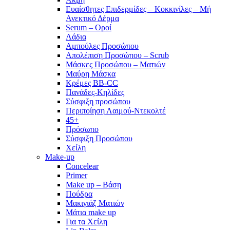
Ευαίσθητες Επιδερμίδες – Κοκκινίλες – Μή
Ανεκτικό Δέρμα
Serum – Οροί
Λάδια
Αμπούλες Προσώπου
Απολέπιση Προσώπου – Scrub
Μάσκες Προσώπου – Ματιών
Μαύρη Μάσκα
Κρέμες BB-CC
Πανάδες-Κηλίδες
Σύσφιξη προσώπου
Περιποίηση Λαιμού-Ντεκολτέ
45+
Πρόσωπο
Σύσφιξη Προσώπου
Χείλη
Make-up
Concelear
Primer
Make up – Βάση
Πούδρα
Μακιγιάζ Ματιών
Μάτια make up
Για τα Χείλη