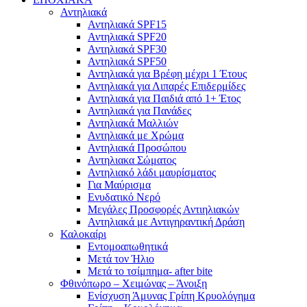
Αντηλιακά
Αντηλιακά SPF15
Αντηλιακά SPF20
Αντηλιακά SPF30
Αντηλιακά SPF50
Αντηλιακά για Βρέφη μέχρι 1 Έτους
Αντηλιακά για Λιπαρές Επιδερμίδες
Αντηλιακά για Παιδιά από 1+ Έτος
Αντηλιακά για Πανάδες
Αντηλιακά Μαλλιών
Αντηλιακά με Χρώμα
Αντηλιακά Προσώπου
Αντηλιακα Σώματος
Αντηλιακό λάδι μαυρίσματος
Για Μαύρισμα
Ενυδατικό Νερό
Μεγάλες Προσφορές Αντιηλιακών
Αντηλιακά με Αντιγηραντική Δράση
Καλοκαίρι
Εντομοαπωθητικά
Μετά τον Ήλιο
Μετά το τσίμπημα- after bite
Φθινόπωρο – Χειμώνας – Άνοιξη
Ενίσχυση Άμυνας Γρίπη Κρυολόγημα