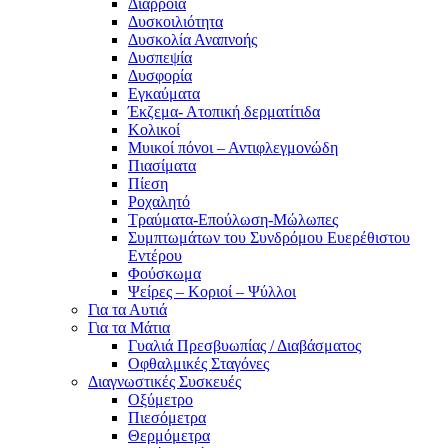
Διάρροια
Δυσκοιλιότητα
Δυσκολία Αναπνοής
Δυσπεψία
Δυσφορία
Εγκαύματα
Έκζεμα- Ατοπική δερματίτιδα
Κολικοί
Μυικοί πόνοι – Αντιφλεγμονώδη
Πιασίματα
Πίεση
Ροχαλητό
Τραύματα-Επούλωση-Μώλωπες
Συμπτωμάτων του Συνδρόμου Ευερέθιστου
Εντέρου
Φούσκωμα
Ψείρες – Κοριοί – Ψύλλοι
Για τα Αυτιά
Για τα Μάτια
Γυαλιά Πρεσβυωπίας / Διαβάσματος
Οφθαλμικές Σταγόνες
Διαγνωστικές Συσκευές
Οξύμετρο
Πιεσόμετρα
Θερμόμετρα