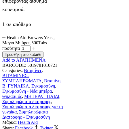
επιφέροντας αίσθημα
κορεσμού.
1 σε απόθεμα
Health Aid Brewers Yeast,
Μαγιά Μπύρας 500Tabs
ποσότητα
Προσθήκη στο καλάθι
Add to ΑΓΑΠΗΜΕΝΑ
BARCODE:
5019781010721
Categories:
Βιταμίνες
,
ΒΙΤΑΜΙΝΕΣ-
ΣΥΜΠΛΗΡΩΜΑΤΑ
,
Βιταμίνη
B
,
ΓΥΝΑΙΚΑ
,
Εγκυμοσύνη
,
Εγκυμοσύνη - Νέα μητέρα
,
Θηλασμός
,
ΜΗΤΕΡΑ - ΠΑΙΔΙ
,
Συμπληρώματα διατροφής
,
Συμπληρώματα διατροφής για τη
γυναίκα
,
Συμπληρώματα
Διατροφης – Εγκυμοσύνη
Μάρκα:
Health Aid
Share:
Facebook
Twitter