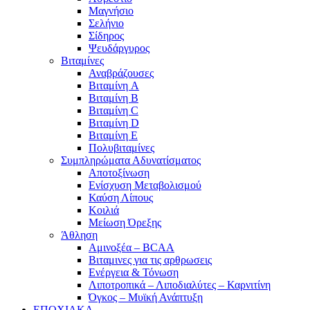
Μαγνήσιο
Σελήνιο
Σίδηρος
Ψευδάργυρος
Βιταμίνες
Αναβράζουσες
Βιταμίνη A
Βιταμίνη B
Βιταμίνη C
Βιταμίνη D
Βιταμίνη E
Πολυβιταμίνες
Συμπληρώματα Αδυνατίσματος
Αποτοξίνωση
Ενίσχυση Μεταβολισμού
Καύση Λίπους
Κοιλιά
Μείωση Όρεξης
Άθληση
Αμινοξέα – BCAA
Βιταμινες για τις αρθρωσεις
Ενέργεια & Τόνωση
Λιποτροπικά – Λιποδιαλύτες – Καρνιτίνη
Όγκος – Μυϊκή Ανάπτυξη
ΕΠΟΧΙΑΚΑ