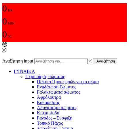
0
HR
0
MIN
0
SC
Αναζήτηση input
Αναζήτηση
ΓΥΝΑΙΚΑ
Περιποίηση σώματος
Πακέτα Προσφορών για το σώμα
Ενυδάτωση Σώματος
Γαλακτώματα σώματος
Αφρόλουτρα
Καθαρισμός
Αδυνάτισμα σώματος
Κυτταρίτιδα
Ραγάδες – Συσφιξη
Τοπικό Πάχος
Απολέπιση – Scrub