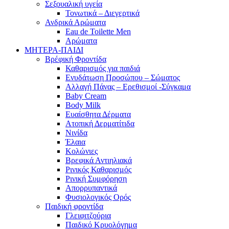
Σεξουαλική υγεία
Τονωτικά – Διεγερτικά
Ανδρικά Αρώματα
Eau de Toilette Men
Αρώματα
ΜΗΤΕΡΑ-ΠΑΙΔΙ
Βρέφική Φροντίδα
Καθαρισμός για παιδιά
Ενυδάτωση Προσώπου – Σώματος
Αλλαγή Πάνας – Ερεθισμοί -Σύγκαμα
Baby Cream
Body Milk
Ευαίσθητα Δέρματα
Ατοπική Δερματίτιδα
Νινίδα
Έλαια
Κολώνιες
Βρεφικά Αντιηλιακά
Ρινικός Καθαρισμός
Ρινική Συμφόρηση
Απορρυπαντικά
Φυσιολογικός Ορός
Παιδική φροντίδα
Γλειφιτζούρια
Παιδικό Κρυολόγημα