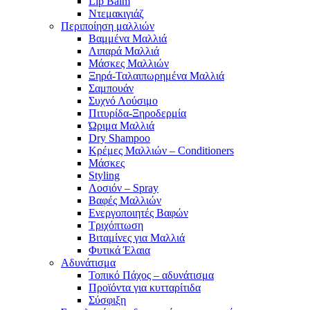
Lip Balm
Ντεμακιγιάζ
Περιποίηση μαλλιών
Βαμμένα Μαλλιά
Λιπαρά Μαλλιά
Μάσκες Μαλλιών
Ξηρά-Ταλαιπωρημένα Μαλλιά
Σαμπουάν
Συχνό Λούσιμο
Πιτυρίδα-Ξηροδερμία
Ώριμα Μαλλιά
Dry Shampoo
Κρέμες Μαλλιών – Conditioners
Μάσκες
Styling
Λοσιόν – Spray
Βαφές Μαλλιών
Ενεργοποιητές Βαφών
Τριχόπτωση
Βιταμίνες για Μαλλιά
Φυτικά Έλαια
Αδυνάτισμα
Τοπικό Πάχος – αδυνάτισμα
Προϊόντα για κυτταρίτιδα
Σύσφιξη