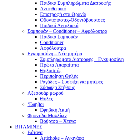
Παιδικά Συμπληρώματα Διατροφής
Αντιφθειρικό
Επιστροφή στα Θρανία
Οδοντόπαστες-Οδοντόβουρτσες
Παιδικά Αντηλιακά
Σαμπουάν – Conditioner – Αφρόλουτρα
Παιδικά Σαμπουάν
Conditioner
Αφρόλουτρα
Εγκυμοσύνη – Νέα μητέρα
Συμπληρώματα Διατροφης – Εγκυμοσύνη
Πρώτα Απαραίτητα
Θηλασμός
Περιποίηση Θηλής
Ραγάδες – Συσφιξη για μητέρες
Σύσφιξη Στήθους
Αξεσουάρ μωρού
Θηλές
‘Εφηβοι
Εφηβική Ακμή
Φροντίδα Μαλλίων
Βούρτσα – Χτένα
ΒΙΤΑΜΙΝΕΣ
Βότανα
Artichoke – Αγκινάρα