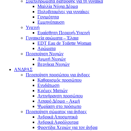
Συμπληρώματα διατροφής για τη γυναίκα
Μαλλία Νύχια Δέρμα
Πολυβιταμίνες για γυναίκες
Γονιμότητα
Εμμηνόπαυση
Υγιεινή
Ευαίσθητη Περιοχή-Υγιεινή
Γυναικεία αρώματα – Έλαια
EDT Eau de Toilette Woman
Αρώματα
Περιποίηση Νυχιών
Αγωγή Νυχιών
Βερνίκια Νυχιών
ΑΝΔΡΑΣ
Περιποίηση προσώπου για άνδρες
Καθαρισμός προσώπου
Ενυδάτωση
Κρέμες Ματιών
Αντιγήρανση προσώπου
Λιπαρό Δέρμα – Ακμή
Ψωρίαση στο πρόσωπο
Περιποίηση σώματος για άνδρες
Ανδρικά Αποσμητικά
Ανδρικά Αφρόλουτρα
Φροντίδα Χεριών για τον άνδρα