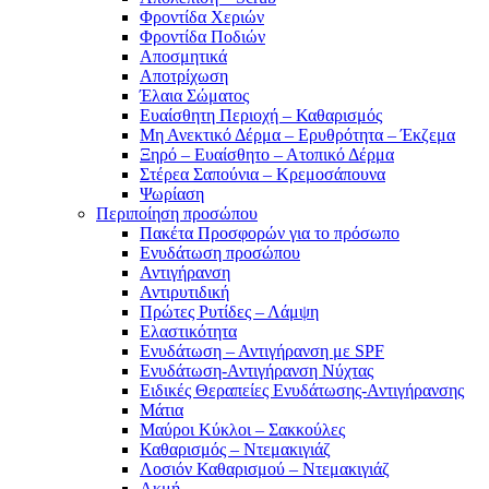
Φροντίδα Χεριών
Φροντίδα Ποδιών
Αποσμητικά
Αποτρίχωση
Έλαια Σώματος
Ευαίσθητη Περιοχή – Καθαρισμός
Μη Ανεκτικό Δέρμα – Ερυθρότητα – Έκζεμα
Ξηρό – Ευαίσθητο – Ατοπικό Δέρμα
Στέρεα Σαπούνια – Κρεμοσάπουνα
Ψωρίαση
Περιποίηση προσώπου
Πακέτα Προσφορών για το πρόσωπο
Ενυδάτωση προσώπου
Αντιγήρανση
Αντιρυτιδική
Πρώτες Ρυτίδες – Λάμψη
Ελαστικότητα
Ενυδάτωση – Αντιγήρανση με SPF
Ενυδάτωση-Αντιγήρανση Νύχτας
Ειδικές Θεραπείες Ενυδάτωσης-Αντιγήρανσης
Μάτια
Μαύροι Κύκλοι – Σακκούλες
Καθαρισμός – Ντεμακιγιάζ
Λοσιόν Καθαρισμού – Ντεμακιγιάζ
Ακμή