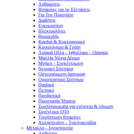
Αρθρώσεις
Βιταμίνες για τις Εξετάσεις
Για Τον Προστάτη
Διαβήτης
Εγκυμοσύνη
Ηλεκτρολύτες
Θυροειδής
Καρδιά & Κυκλοφορικό
Κρυολόγημα & Γρίπη
Λιπαρά Οξέα – Ιχθυέλαια – Omegas
Μαλλία Νύχια Δέρμα
Μνήμη – Συγκέντρωση
Νευρικό Σύστημα
Οστεοπόρωση διατροφη
Ουροποιητικό Σύστημα
Παιδικά
Πεπτικό
Προβιοτικά
Προστασία Ήπατος
Συμπληρωματα για ενέργεια & τόνωση
Συνένζυμο Q10
Τριχόπτωση βιταμίνες
Χοληστερίνη – Τριγλυκερίδια
Μέταλλα – Ιχνοστοιχεία
Ασβέστιο