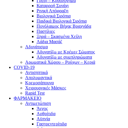
Γρίπη – Κρυολόγημα
Καταρροή Συνάχι
Ρινική Απόφραξη
Βιολογικά Σιρόπια
Παιδικά Βιολογικά Σιρόπια
Πονόλαιμος Βήχας Βραχνάδα
Παστίλιες
Ξηρά – Σκασμένα Χείλη
Λάδια Μασάζ
Αδυνάτισμα
Αδυνατίζω με Κρέμες Σώματος
Αδυνατίζω με συμπληρώματα
Αρωματικά Χώρου – Ρούχων – Κεριά
COVID-19
Αντισηπτικά
Απολυμαντικά
Κρεμοσάπουνα
Χειρουργικές Μάσκες
Rapid Test
ΦΑΡΜΑΚΕΙΟ
Αντιμετώπιση
Άγχος
Αρθρίτιδα
Αϋπνία
Γαστρεντερίτιδα