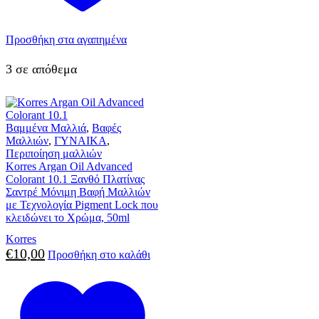
Προσθήκη στα αγαπημένα
3 σε απόθεμα
Βαμμένα Μαλλιά
,
Βαφές
Μαλλιών
,
ΓΥΝΑΙΚΑ
,
Περιποίηση μαλλιών
Korres Argan Oil Advanced
Colorant 10.1 Ξανθό Πλατίνας
Σαντρέ Μόνιμη Βαφή Μαλλιών
με Τεχνολογία Pigment Lock που
κλειδώνει το Χρώμα, 50ml
Korres
€
10,00
Προσθήκη στο καλάθι