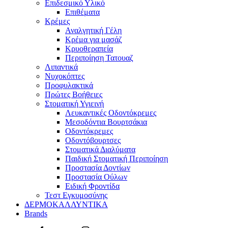
Επιδεσμικό Υλικό
Επιθέματα
Κρέμες
Αναλγητική Γέλη
Κρέμα για μασάζ
Κρυοθεραπεία
Περιποίηση Τατουαζ
Λιπαντικά
Νυχοκόπτες
Προφυλακτικά
Πρώτες Βοήθειες
Στοματική Υγιεινή
Λευκαντικές Οδοντόκρεμες
Μεσοδόντια Βουρτσάκια
Οδοντόκρεμες
Οδοντόβουρτσες
Στοματικά Διαλύματα
Παιδική Στοματική Περιποίηση
Προστασία Δοντίων
Προστασία Ούλων
Ειδική Φροντίδα
Τεστ Εγκυμοσύνης
ΔΕΡΜΟΚΑΛΛΥΝΤΙΚΑ
Brands