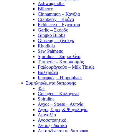
Ashwagandha
Bilberry
Cinnammon – Κανέλα
Cranberry – Κράνα
Echinacea – Εχινάτσια
Garlic – Σκόρδο
Gingko Biloba
Ginseng – τζίνσεγκ
Rhodiola
Saw Palmetto
Spirulina – Σπιρουλίνα
Turmeric – Κουρκουμάς
Γαϊδουράγκαθο – Milk Thistle
Βαλεριάνα
Ιπποφαές – Hippophaes
Συμπληρώματα διατροφής
45+
Collagen – Κολαγόνο
Spirulina
Αγχος – Stress – Αϋπνία
Άγχος Στρες & Ψυχολογία
Αμινοξέα
Ανοσοποιητικό
Αντιοξειδωτικά
Αποτοξίνωση με διατροφή