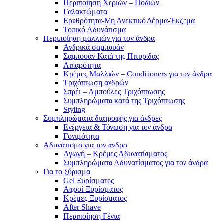
Περιποίηση Χεριών – Ποδιών
Γαλακτώματα
Ερυθρότητα-Μη Ανεκτικό Δέρμα-Έκζεμα
Τοπικό Αδυνάτισμα
Περιποίηση μαλλιών για τον άνδρα
Ανδρικά σαμπουάν
Σαμπουάν Κατά της Πιτυρίδας
Λιπαρότητα
Κρέμες Μαλλιών – Conditioners για τον άνδρα
Τριχόπτωση ανδρών
Σπρέι – Αμπούλες Τριχόπτωσης
Συμπληρώματα κατά της Τριχόπτωσης
Styling
Συμπληρώματα διατροφής για άνδρες
Ενέργεια & Τόνωση για τον άνδρα
Γονιμότητα
Αδυνάτισμα για τον άνδρα
Αγωγή – Κρέμες Αδυνατίσματος
Συμπληρώματα Αδυνατίσματος για τον άνδρα
Για το ξύρισμα
Gel Ξυρίσματος
Αφροί Ξυρίσματος
Κρέμες Ξυρίσματος
After Shave
Περιποίηση Γένια