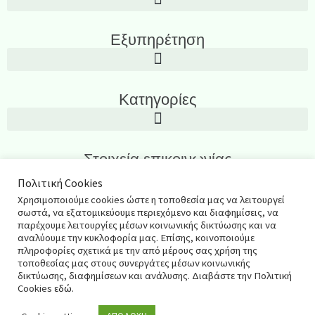
Εξυπηρέτηση
Κατηγορίες
Στοιχεία επικοινωνίας
Λεωνίδα Ιασωνίδου 3, Περιοχή Καμάρα, Θεσσαλονίκη T.K.: 54635
Πολιτική Cookies
Χρησιμοποιούμε cookies ώστε η τοποθεσία μας να λειτουργεί
2311270795
σωστά, να εξατομικεύουμε περιεχόμενο και διαφημίσεις, να
παρέχουμε λειτουργίες μέσων κοινωνικής δικτύωσης και να
salespharmacyshop@gmail.com
αναλύουμε την κυκλοφορία μας. Επίσης, κοινοποιούμε
πληροφορίες σχετικά με την από μέρους σας χρήση της
τοποθεσίας μας στους συνεργάτες μέσων κοινωνικής
δικτύωσης, διαφημίσεων και ανάλυσης. Διαβάστε την Πολιτική
© 2021 salespharmacy.gr – Σχεδιασμός & κατασκευή
Cookies
εδώ
.
ιστοσελίδας
Respect Web