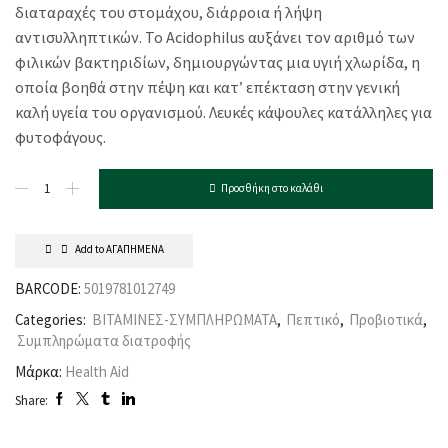
διαταραχές του στομάχου, διάρροια ή λήψη
αντισυλληπτικών. Το Acidophilus αυξάνει τον αριθμό των
φιλικών βακτηριδίων, δημιουργώντας μια υγιή χλωρίδα, η
οποία βοηθά στην πέψη και κατ’ επέκταση στην γενική
καλή υγεία του οργανισμού. Λευκές κάψουλες κατάλληλες για
φυτοφάγους.
Προσθήκη στο καλάθι
Add to ΑΓΑΠΗΜΕΝΑ
BARCODE:
5019781012749
Categories:
ΒΙΤΑΜΙΝΕΣ-ΣΥΜΠΛΗΡΩΜΑΤΑ
,
Πεπτικό
,
Προβιοτικά
,
Συμπληρώματα διατροφής
Μάρκα:
Health Aid
Share: