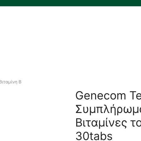
ΓΥΝΑΙΚΑ
ΑΝΔΡΑΣ
ΜΗΤΕΡΑ-ΠΑΙΔΙ
ΒΙΤΑΜΙΝΕΣ
ΕΠΟΧΙΑΚΑ
COVID-19
ΦΑΡΜΑΚΕΙΟ
ΔΕΡΜΟΚΑΛΛΥΝΤΙΚΑ
Brands
Βιταμίνη B
Genecom Te
Συμπλήρωμα
Βιταμίνες τ
30tabs