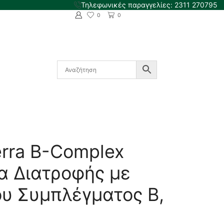
Τηλεφωνικές παραγγελίες: 2311 270795
0
0
rra B-Complex
 Διατροφής με
ου Συμπλέγματος Β,