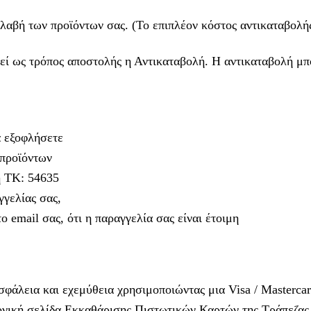
λαβή των προϊόντων σας. (Το επιπλέον κόστος αντικαταβολής
θεί ως τρόπος αποστολής η Αντικαταβολή. Η αντικαταβολή μπ
α εξοφλήσετε
 προϊόντων
η ΤΚ: 54635
γελίας σας,
 email σας, ότι η παραγγελία σας είναι έτοιμη
άλεια και εχεμύθεια χρησιμοποιώντας μια Visa / Mastercar
τρονική σελίδα Εκκαθάρισης Πιστωτικών Καρτών της Τράπεζας