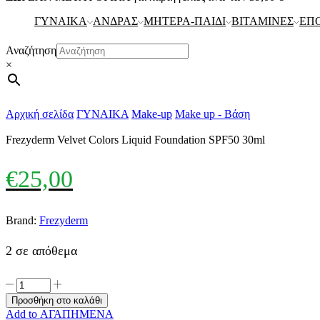
ΓΥΝΑΙΚΑ
ΑΝΔΡΑΣ
ΜΗΤΕΡΑ-ΠΑΙΔΙ
ΒΙΤΑΜΙΝΕΣ
ΕΠ
Αναζήτηση
×
Αρχική σελίδα
ΓΥΝΑΙΚΑ
Make-up
Make up - Βάση
Frezyderm Velvet Colors Liquid Foundation SPF50 30ml
€
25,00
Brand:
Frezyderm
2 σε απόθεμα
Frezyderm
Velvet
Προσθήκη στο καλάθι
Colors
Add to ΑΓΑΠΗΜΕΝΑ