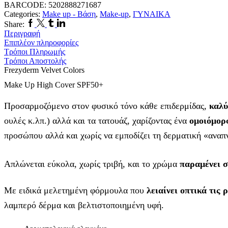
Liquid
BARCODE:
5202888271687
Foundation
Categories:
Make up - Βάση
,
Make-up
,
ΓΥΝΑΙΚΑ
SPF50
Facebook
Twitter
Tumblr
Linkedin
Share:
30ml
Περιγραφή
ποσότητα
Επιπλέον πληροφορίες
Τρόποι Πληρωμής
Τρόποι Αποστολής
Frezyderm Velvet Colors
Make Up High Cover SPF50+
Προσαρμοζόμενο στον φυσικό τόνο κάθε επιδερμίδας,
καλύ
ουλές κ.λπ.) αλλά και τα τατουάζ, χαρίζοντας ένα
ομοιόμορ
προσώπου αλλά και χωρίς να εμποδίζει τη δερματική «αναπ
Απλώνεται εύκολα, χωρίς τριβή, και το χρώμα
παραμένει 
Με ειδικά μελετημένη φόρμουλα που
λειαίνει οπτικά τις
ρ
λαμπερό δέρμα και βελτιστοποιημένη υφή.