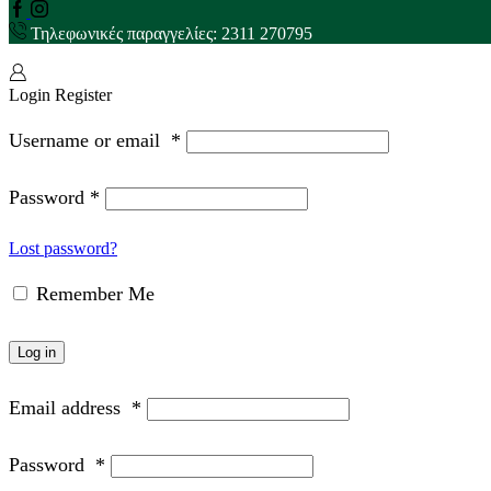
Facebook
Instagram
Τηλεφωνικές παραγγελίες: 2311 270795
Login
Register
Username or email
*
Password
*
Lost password?
Remember Me
Log in
Email address
*
Password
*