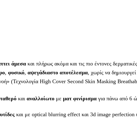
πτει άμεσα
και πλήρως ακόμα και τις πιο έντονες δερματικέ
φο
,
φυσικό
,
αψεγάδιαστο αποτέλεσμα
, χωρίς να δημιουργε
νοή» (Τεχνολογία High Cover Second Skin Masking Breathabl
σταθερό
και
αναλλοίωτο
με
ματ φινίρισμα
για πάνω από 6 
υτίδες
και με optical blurring effect και 3d image perfectio