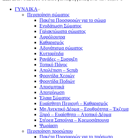
ΓΥΝΑΙΚΑ
Περιποίηση σώματος
Πακέτα Προσφορών για το σώμα
Ενυδάτωση Σώματος
Γαλακτώματα σώματος
Αφρόλουτρα
Καθαρισμός
Αδυνάτισμα σώματος
Κυτταρίτιδα
Ραγάδες – Συσφιξη
Τοπικό Πάχος
Απολέπιση – Scrub
Φροντίδα Χεριών
Φροντίδα Ποδιών
Αποσμητικά
Αποτρίχωση
Έλαια Σώματος
Ευαίσθητη Περιοχή – Καθαρισμός
Μη Ανεκτικό Δέρμα – Ερυθρότητα – Έκζεμα
Ξηρό – Ευαίσθητο – Ατοπικό Δέρμα
Στέρεα Σαπούνια – Κρεμοσάπουνα
Ψωρίαση
Περιποίηση προσώπου
Πακέτα Προσφορών για το πρόσωπο