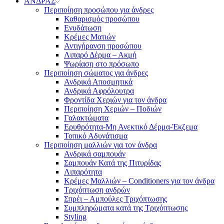
ΑΝΔΡΑΣ
Περιποίηση προσώπου για άνδρες
Καθαρισμός προσώπου
Ενυδάτωση
Κρέμες Ματιών
Αντιγήρανση προσώπου
Λιπαρό Δέρμα – Ακμή
Ψωρίαση στο πρόσωπο
Περιποίηση σώματος για άνδρες
Ανδρικά Αποσμητικά
Ανδρικά Αφρόλουτρα
Φροντίδα Χεριών για τον άνδρα
Περιποίηση Χεριών – Ποδιών
Γαλακτώματα
Ερυθρότητα-Μη Ανεκτικό Δέρμα-Έκζεμα
Τοπικό Αδυνάτισμα
Περιποίηση μαλλιών για τον άνδρα
Ανδρικά σαμπουάν
Σαμπουάν Κατά της Πιτυρίδας
Λιπαρότητα
Κρέμες Μαλλιών – Conditioners για τον άνδρα
Τριχόπτωση ανδρών
Σπρέι – Αμπούλες Τριχόπτωσης
Συμπληρώματα κατά της Τριχόπτωσης
Styling