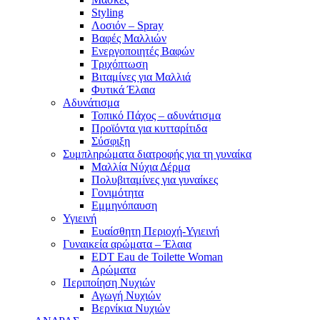
Styling
Λοσιόν – Spray
Βαφές Μαλλιών
Ενεργοποιητές Βαφών
Τριχόπτωση
Βιταμίνες για Μαλλιά
Φυτικά Έλαια
Αδυνάτισμα
Τοπικό Πάχος – αδυνάτισμα
Προϊόντα για κυτταρίτιδα
Σύσφιξη
Συμπληρώματα διατροφής για τη γυναίκα
Μαλλία Νύχια Δέρμα
Πολυβιταμίνες για γυναίκες
Γονιμότητα
Εμμηνόπαυση
Υγιεινή
Ευαίσθητη Περιοχή-Υγιεινή
Γυναικεία αρώματα – Έλαια
EDT Eau de Toilette Woman
Αρώματα
Περιποίηση Νυχιών
Αγωγή Νυχιών
Βερνίκια Νυχιών