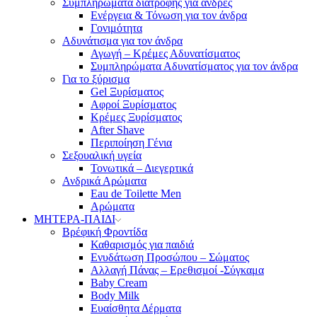
Συμπληρώματα διατροφής για άνδρες
Ενέργεια & Τόνωση για τον άνδρα
Γονιμότητα
Αδυνάτισμα για τον άνδρα
Αγωγή – Κρέμες Αδυνατίσματος
Συμπληρώματα Αδυνατίσματος για τον άνδρα
Για το ξύρισμα
Gel Ξυρίσματος
Αφροί Ξυρίσματος
Κρέμες Ξυρίσματος
After Shave
Περιποίηση Γένια
Σεξουαλική υγεία
Τονωτικά – Διεγερτικά
Ανδρικά Αρώματα
Eau de Toilette Men
Αρώματα
ΜΗΤΕΡΑ-ΠΑΙΔΙ
Βρέφική Φροντίδα
Καθαρισμός για παιδιά
Ενυδάτωση Προσώπου – Σώματος
Αλλαγή Πάνας – Ερεθισμοί -Σύγκαμα
Baby Cream
Body Milk
Ευαίσθητα Δέρματα