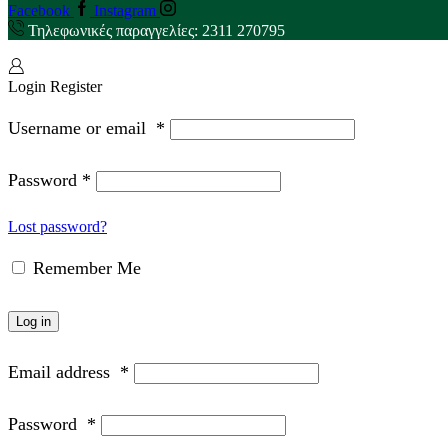
Facebook
Instagram
Τηλεφωνικές παραγγελίες: 2311 270795
Login
Register
Username or email
*
Password
*
Lost password?
Remember Me
Log in
Email address
*
Password
*