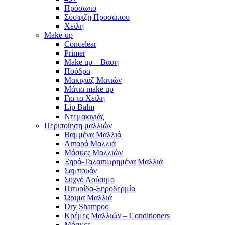
Πρόσωπο
Σύσφιξη Προσώπου
Χείλη
Make-up
Concelear
Primer
Make up – Βάση
Πούδρα
Μακιγιάζ Ματιών
Μάτια make up
Για τα Χείλη
Lip Balm
Ντεμακιγιάζ
Περιποίηση μαλλιών
Βαμμένα Μαλλιά
Λιπαρά Μαλλιά
Μάσκες Μαλλιών
Ξηρά-Ταλαιπωρημένα Μαλλιά
Σαμπουάν
Συχνό Λούσιμο
Πιτυρίδα-Ξηροδερμία
Ώριμα Μαλλιά
Dry Shampoo
Κρέμες Μαλλιών – Conditioners
Μάσκες