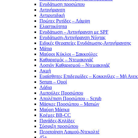
Ενυδάτωση προσώπου
Αντιγήρανση
Αντιρυτιδική
Πρώτες Ρυτίδες – Λάμψη
Ελαστικότητα
Ενυδάτωση – Αντιγήρανση με SPF
Ενυδάτωση-Αντιγήρανση Νύχτας
Ειδικές Θεραπείες Ενυδάτωσης-Αντιγήρανσης
Μάτια
Μαύροι Κύκλοι – Σακκούλες
Καθαρισμός – Ντεμακιγιάζ
Λοσιόν Καθαρισμού – Ντεμακιγιάζ
Ακμή
Ευαίσθητες Επιδερμίδες – Κοκκινίλες – Μή Ανεκ
Serum – Οροί
Λάδια
Αμπούλες Προσώπου
Απολέπιση Προσώπου – Scrub
Μάσκες Προσώπου – Ματιών
Μαύρη Μάσκα
Κρέμες BB-CC
Πανάδες-Κηλίδες
Σύσφιξη προσώπου
Περιποίηση Λαιμού-Ντεκολτέ
45+