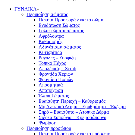
ΓΥΝΑΙΚΑ
Περιποίηση σώματος
Πακέτα Προσφορών για το σώμα
Ενυδάτωση Σώματος
Γαλακτώματα σώματος
Αφρόλουτρα
Καθαρισμός
Αδυνάτισμα σώματος
Κυτταρίτιδα
Ραγάδες – Συσφιξη
Τοπικό Πάχος
Απολέπιση – Scrub
Φροντίδα Χεριών
Φροντίδα Ποδιών
Αποσμητικά
Αποτρίχωση
Έλαια Σώματος
Ευαίσθητη Περιοχή – Καθαρισμός
Μη Ανεκτικό Δέρμα – Ερυθρότητα – Έκζεμα
Ξηρό – Ευαίσθητο – Ατοπικό Δέρμα
Στέρεα Σαπούνια – Κρεμοσάπουνα
Ψωρίαση
Περιποίηση προσώπου
Πακέτα Προσφορών για το πρόσωπο