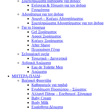
Συμπληρώματα διατροφής για άνδρες
Ενέργεια & Τόνωση για τον άνδρα
Γονιμότητα
Αδυνάτισμα για τον άνδρα
Αγωγή – Κρέμες Αδυνατίσματος
Συμπληρώματα Αδυνατίσματος για τον άνδρα
Για το ξύρισμα
Gel Ξυρίσματος
Αφροί Ξυρίσματος
Κρέμες Ξυρίσματος
After Shave
Περιποίηση Γένια
Σεξουαλική υγεία
Τονωτικά – Διεγερτικά
Ανδρικά Αρώματα
Eau de Toilette Men
Αρώματα
ΜΗΤΕΡΑ-ΠΑΙΔΙ
Βρέφική Φροντίδα
Καθαρισμός για παιδιά
Ενυδάτωση Προσώπου – Σώματος
Αλλαγή Πάνας – Ερεθισμοί -Σύγκαμα
Baby Cream
Body Milk
Ευαίσθητα Δέρματα