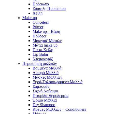
Πρόσωπο
Σύσφιξη Προσώπου
Χείλη
Make-up
Concelear
Primer
Make up – Βάση
Πούδρα
Μακιγιάζ Ματιών
Μάτια make up
Για τα Χείλη
Lip Balm
Ντεμακιγιάζ
Περιποίηση μαλλιών
Βαμμένα Μαλλιά
Λιπαρά Μαλλιά
Μάσκες Μαλλιών
Ξηρά-Ταλαιπωρημένα Μαλλιά
Σαμπουάν
Συχνό Λούσιμο
Πιτυρίδα-Ξηροδερμία
Ώριμα Μαλλιά
Dry Shampoo
Κρέμες Μαλλιών – Conditioners
Μάσκες