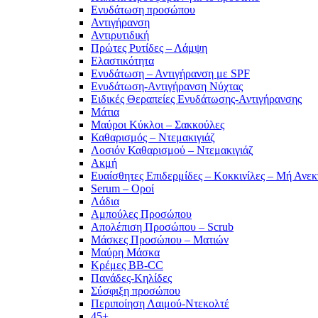
Ενυδάτωση προσώπου
Αντιγήρανση
Αντιρυτιδική
Πρώτες Ρυτίδες – Λάμψη
Ελαστικότητα
Ενυδάτωση – Αντιγήρανση με SPF
Ενυδάτωση-Αντιγήρανση Νύχτας
Ειδικές Θεραπείες Ενυδάτωσης-Αντιγήρανσης
Μάτια
Μαύροι Κύκλοι – Σακκούλες
Καθαρισμός – Ντεμακιγιάζ
Λοσιόν Καθαρισμού – Ντεμακιγιάζ
Ακμή
Ευαίσθητες Επιδερμίδες – Κοκκινίλες – Μή Ανεκ
Serum – Οροί
Λάδια
Αμπούλες Προσώπου
Απολέπιση Προσώπου – Scrub
Μάσκες Προσώπου – Ματιών
Μαύρη Μάσκα
Κρέμες BB-CC
Πανάδες-Κηλίδες
Σύσφιξη προσώπου
Περιποίηση Λαιμού-Ντεκολτέ
45+