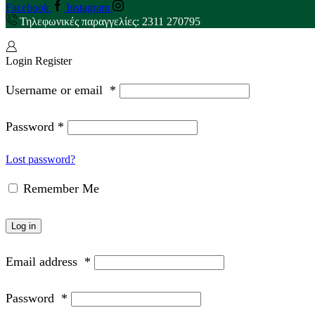
Facebook
Instagram
Τηλεφωνικές παραγγελίες: 2311 270795
Login
Register
Username or email
*
Password
*
Lost password?
Remember Me
Log in
Email address
*
Password
*