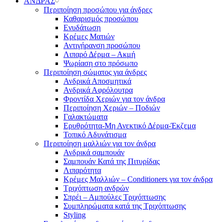
ΑΝΔΡΑΣ
Περιποίηση προσώπου για άνδρες
Καθαρισμός προσώπου
Ενυδάτωση
Κρέμες Ματιών
Αντιγήρανση προσώπου
Λιπαρό Δέρμα – Ακμή
Ψωρίαση στο πρόσωπο
Περιποίηση σώματος για άνδρες
Ανδρικά Αποσμητικά
Ανδρικά Αφρόλουτρα
Φροντίδα Χεριών για τον άνδρα
Περιποίηση Χεριών – Ποδιών
Γαλακτώματα
Ερυθρότητα-Μη Ανεκτικό Δέρμα-Έκζεμα
Τοπικό Αδυνάτισμα
Περιποίηση μαλλιών για τον άνδρα
Ανδρικά σαμπουάν
Σαμπουάν Κατά της Πιτυρίδας
Λιπαρότητα
Κρέμες Μαλλιών – Conditioners για τον άνδρα
Τριχόπτωση ανδρών
Σπρέι – Αμπούλες Τριχόπτωσης
Συμπληρώματα κατά της Τριχόπτωσης
Styling