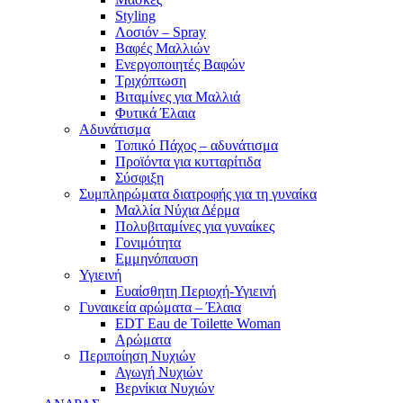
Styling
Λοσιόν – Spray
Βαφές Μαλλιών
Ενεργοποιητές Βαφών
Τριχόπτωση
Βιταμίνες για Μαλλιά
Φυτικά Έλαια
Αδυνάτισμα
Τοπικό Πάχος – αδυνάτισμα
Προϊόντα για κυτταρίτιδα
Σύσφιξη
Συμπληρώματα διατροφής για τη γυναίκα
Μαλλία Νύχια Δέρμα
Πολυβιταμίνες για γυναίκες
Γονιμότητα
Εμμηνόπαυση
Υγιεινή
Ευαίσθητη Περιοχή-Υγιεινή
Γυναικεία αρώματα – Έλαια
EDT Eau de Toilette Woman
Αρώματα
Περιποίηση Νυχιών
Αγωγή Νυχιών
Βερνίκια Νυχιών