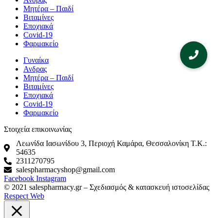
Μητέρα – Παιδί
Βιταμίνες
Εποχιακά
Covid-19
Φαρμακείο
Γυναίκα
Ανδρας
Μητέρα – Παιδί
Βιταμίνες
Εποχιακά
Covid-19
Φαρμακείο
Στοιχεία επικοινωνίας
Λεωνίδα Ιασωνίδου 3, Περιοχή Καμάρα, Θεσσαλονίκη T.K.:
54635
2311270795
salespharmacyshop@gmail.com
Facebook
Instagram
© 2021 salespharmacy.gr – Σχεδιασμός & κατασκευή ιστοσελίδας
Respect Web