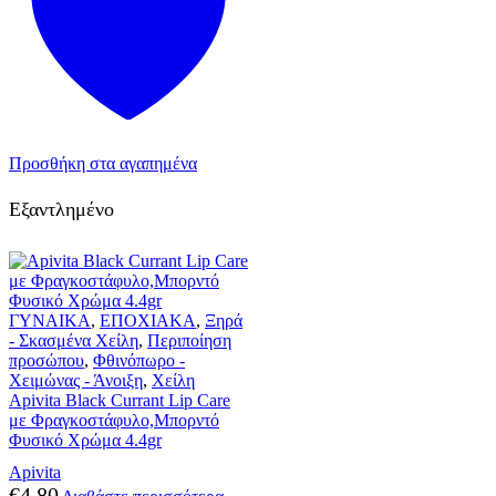
Προσθήκη στα αγαπημένα
Εξαντλημένο
ΓΥΝΑΙΚΑ
,
ΕΠΟΧΙΑΚΑ
,
Ξηρά
- Σκασμένα Χείλη
,
Περιποίηση
προσώπου
,
Φθινόπωρο -
Χειμώνας - Άνοιξη
,
Χείλη
Apivita Black Currant Lip Care
με Φραγκοστάφυλο,Μπορντό
Φυσικό Χρώμα 4.4gr
Apivita
€
4,80