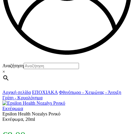
Αναζήτηση
×
Αρχική σελίδα
ΕΠΟΧΙΑΚΑ
Φθινόπωρο - Χειμώνας - Άνοιξη
Γρίπη - Κρυολόγημα
Epsilon Health Nozalys Ρινικό
Εκνέφωμα, 20ml