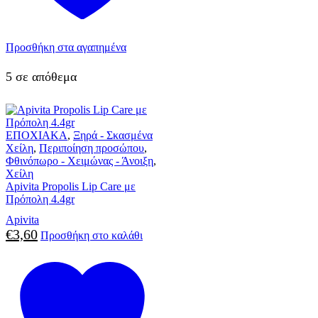
Προσθήκη στα αγαπημένα
5 σε απόθεμα
ΕΠΟΧΙΑΚΑ
,
Ξηρά - Σκασμένα
Χείλη
,
Περιποίηση προσώπου
,
Φθινόπωρο - Χειμώνας - Άνοιξη
,
Χείλη
Apivita Propolis Lip Care με
Πρόπολη 4.4gr
Apivita
€
3,60
Προσθήκη στο καλάθι