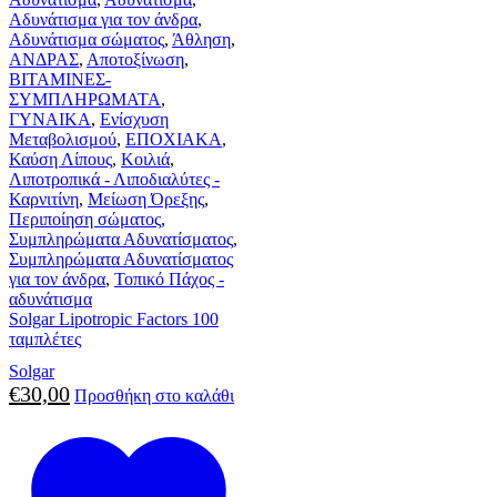
Αδυνάτισμα για τον άνδρα
,
Αδυνάτισμα σώματος
,
Άθληση
,
ΑΝΔΡΑΣ
,
Αποτοξίνωση
,
ΒΙΤΑΜΙΝΕΣ-
ΣΥΜΠΛΗΡΩΜΑΤΑ
,
ΓΥΝΑΙΚΑ
,
Ενίσχυση
Μεταβολισμού
,
ΕΠΟΧΙΑΚΑ
,
Καύση Λίπους
,
Κοιλιά
,
Λιποτροπικά - Λιποδιαλύτες -
Καρνιτίνη
,
Μείωση Όρεξης
,
Περιποίηση σώματος
,
Συμπληρώματα Αδυνατίσματος
,
Συμπληρώματα Αδυνατίσματος
για τον άνδρα
,
Τοπικό Πάχος -
αδυνάτισμα
Solgar Lipotropic Factors 100
ταμπλέτες
Solgar
€
30,00
Προσθήκη στο καλάθι