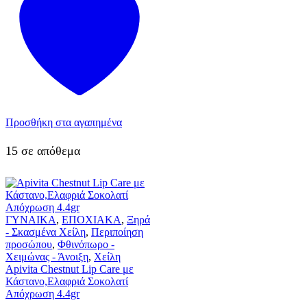
Προσθήκη στα αγαπημένα
15 σε απόθεμα
ΓΥΝΑΙΚΑ
,
ΕΠΟΧΙΑΚΑ
,
Ξηρά
- Σκασμένα Χείλη
,
Περιποίηση
προσώπου
,
Φθινόπωρο -
Χειμώνας - Άνοιξη
,
Χείλη
Apivita Chestnut Lip Care με
Κάστανο,Ελαφριά Σοκολατί
Απόχρωση 4.4gr