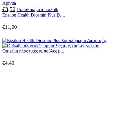
Apivita
€
3,50
Προσθήκη στο καλάθι
Epsilon Health Diosmin Plus Συ...
€
11,00
Otrisalin πλαστικές αμπούλες μ...
€
4,40