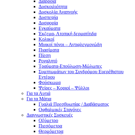
Διάρροια
Δυσκοιλιότητα
Δυσκολία Αναπνοής
Δυσπεψία
Δυσφορία
Εγκαύματα
Έκζεμα- Ατοπική δερματίτιδα
Κολικοί
Μυικοί πόνοι – Αντιφλεγμονώδη
Πιασίματα
Πίεση
Ροχαλητό
Τραύματα-Επούλωση-Μώλωπες
Συμπτωμάτων του Συνδρόμου Ευερέθιστου
Εντέρου
Φούσκωμα
Ψείρες – Κοριοί – Ψύλλοι
Για τα Αυτιά
Για τα Μάτια
Γυαλιά Πρεσβυωπίας / Διαβάσματος
Οφθαλμικές Σταγόνες
Διαγνωστικές Συσκευές
Οξύμετρο
Πιεσόμετρα
Θερμόμετρα