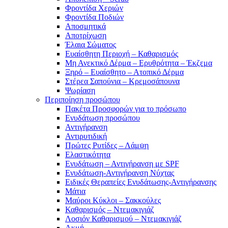
Φροντίδα Χεριών
Φροντίδα Ποδιών
Αποσμητικά
Αποτρίχωση
Έλαια Σώματος
Ευαίσθητη Περιοχή – Καθαρισμός
Μη Ανεκτικό Δέρμα – Ερυθρότητα – Έκζεμα
Ξηρό – Ευαίσθητο – Ατοπικό Δέρμα
Στέρεα Σαπούνια – Κρεμοσάπουνα
Ψωρίαση
Περιποίηση προσώπου
Πακέτα Προσφορών για το πρόσωπο
Ενυδάτωση προσώπου
Αντιγήρανση
Αντιρυτιδική
Πρώτες Ρυτίδες – Λάμψη
Ελαστικότητα
Ενυδάτωση – Αντιγήρανση με SPF
Ενυδάτωση-Αντιγήρανση Νύχτας
Ειδικές Θεραπείες Ενυδάτωσης-Αντιγήρανσης
Μάτια
Μαύροι Κύκλοι – Σακκούλες
Καθαρισμός – Ντεμακιγιάζ
Λοσιόν Καθαρισμού – Ντεμακιγιάζ
Ακμή