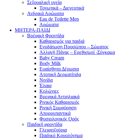
Σεξουαλική υγεία
Τονωτικά – Διεγερτικά
Ανδρικά Αρώματα
Eau de Toilette Men
Αρώματα
ΜΗΤΕΡΑ-ΠΑΙΔΙ
Βρέφική Φροντίδα
Καθαρισμός για παιδιά
Ενυδάτωση Προσώπου – Σώματος
Αλλαγή Πάνας – Ερεθισμοί -Σύγκαμα
Baby Cream
Body Milk
Ευαίσθητα Δέρματα
Ατοπική Δερματίτιδα
Νινίδα
Έλαια
Κολώνιες
Βρεφικά Αντιηλιακά
Ρινικός Καθαρισμός
Ρινική Συμφόρηση
Απορρυπαντικά
Φυσιολογικός Ορός
Παιδική φροντίδα
Γλειφιτζούρια
Παιδικό Κρυολόγημα