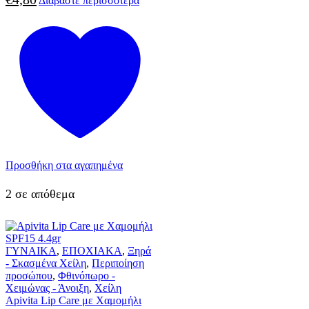
Διαβάστε περισσότερα
Προσθήκη στα αγαπημένα
2 σε απόθεμα
ΓΥΝΑΙΚΑ
,
ΕΠΟΧΙΑΚΑ
,
Ξηρά
- Σκασμένα Χείλη
,
Περιποίηση
προσώπου
,
Φθινόπωρο -
Χειμώνας - Άνοιξη
,
Χείλη
Apivita Lip Care με Χαμομήλι