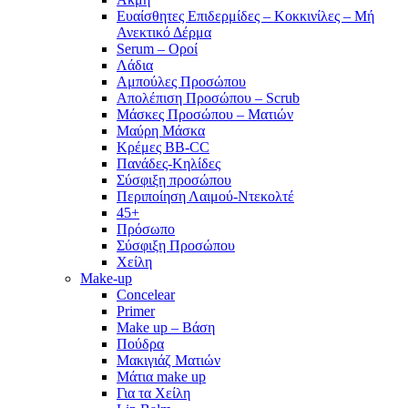
Ευαίσθητες Επιδερμίδες – Κοκκινίλες – Μή
Ανεκτικό Δέρμα
Serum – Οροί
Λάδια
Αμπούλες Προσώπου
Απολέπιση Προσώπου – Scrub
Μάσκες Προσώπου – Ματιών
Μαύρη Μάσκα
Κρέμες BB-CC
Πανάδες-Κηλίδες
Σύσφιξη προσώπου
Περιποίηση Λαιμού-Ντεκολτέ
45+
Πρόσωπο
Σύσφιξη Προσώπου
Χείλη
Make-up
Concelear
Primer
Make up – Βάση
Πούδρα
Μακιγιάζ Ματιών
Μάτια make up
Για τα Χείλη