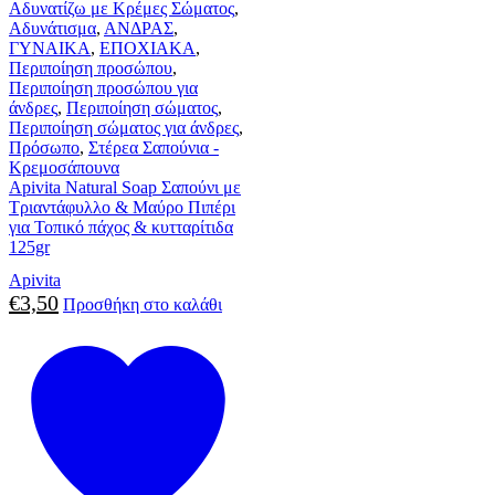
Αδυνατίζω με Κρέμες Σώματος
,
Αδυνάτισμα
,
ΑΝΔΡΑΣ
,
ΓΥΝΑΙΚΑ
,
ΕΠΟΧΙΑΚΑ
,
Περιποίηση προσώπου
,
Περιποίηση προσώπου για
άνδρες
,
Περιποίηση σώματος
,
Περιποίηση σώματος για άνδρες
,
Πρόσωπο
,
Στέρεα Σαπούνια -
Κρεμοσάπουνα
Apivita Natural Soap Σαπούνι με
Τριαντάφυλλο & Μαύρο Πιπέρι
για Τοπικό πάχος & κυτταρίτιδα
125gr
Apivita
€
3,50
Προσθήκη στο καλάθι