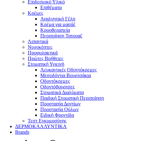
Επιδεσμικό Υλικό
Επιθέματα
Κρέμες
Αναλγητική Γέλη
Κρέμα για μασάζ
Κρυοθεραπεία
Περιποίηση Τατουαζ
Λιπαντικά
Νυχοκόπτες
Προφυλακτικά
Πρώτες Βοήθειες
Στοματική Υγιεινή
Λευκαντικές Οδοντόκρεμες
Μεσοδόντια Βουρτσάκια
Οδοντόκρεμες
Οδοντόβουρτσες
Στοματικά Διαλύματα
Παιδική Στοματική Περιποίηση
Προστασία Δοντίων
Προστασία Ούλων
Ειδική Φροντίδα
Τεστ Εγκυμοσύνης
ΔΕΡΜΟΚΑΛΛΥΝΤΙΚΑ
Brands