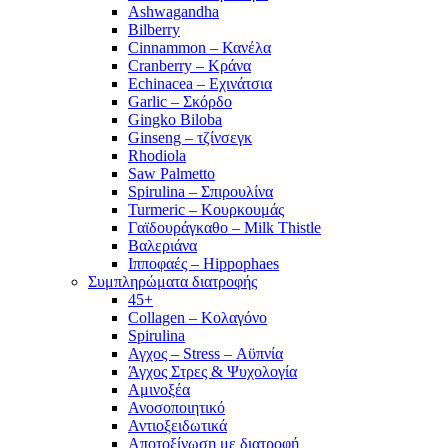
Ashwagandha
Bilberry
Cinnammon – Κανέλα
Cranberry – Κράνα
Echinacea – Εχινάτσια
Garlic – Σκόρδο
Gingko Biloba
Ginseng – τζίνσεγκ
Rhodiola
Saw Palmetto
Spirulina – Σπιρουλίνα
Turmeric – Κουρκουμάς
Γαϊδουράγκαθο – Milk Thistle
Βαλεριάνα
Ιπποφαές – Hippophaes
Συμπληρώματα διατροφής
45+
Collagen – Κολαγόνο
Spirulina
Αγχος – Stress – Αϋπνία
Άγχος Στρες & Ψυχολογία
Αμινοξέα
Ανοσοποιητικό
Αντιοξειδωτικά
Αποτοξίνωση με διατροφή