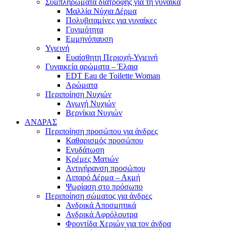
Συμπληρώματα διατροφής για τη γυναίκα
Μαλλία Νύχια Δέρμα
Πολυβιταμίνες για γυναίκες
Γονιμότητα
Εμμηνόπαυση
Υγιεινή
Ευαίσθητη Περιοχή-Υγιεινή
Γυναικεία αρώματα – Έλαια
EDT Eau de Toilette Woman
Αρώματα
Περιποίηση Νυχιών
Αγωγή Νυχιών
Βερνίκια Νυχιών
ΑΝΔΡΑΣ
Περιποίηση προσώπου για άνδρες
Καθαρισμός προσώπου
Ενυδάτωση
Κρέμες Ματιών
Αντιγήρανση προσώπου
Λιπαρό Δέρμα – Ακμή
Ψωρίαση στο πρόσωπο
Περιποίηση σώματος για άνδρες
Ανδρικά Αποσμητικά
Ανδρικά Αφρόλουτρα
Φροντίδα Χεριών για τον άνδρα