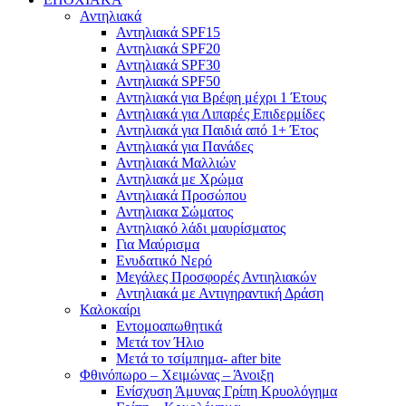
Αντηλιακά
Αντηλιακά SPF15
Αντηλιακά SPF20
Αντηλιακά SPF30
Αντηλιακά SPF50
Αντηλιακά για Βρέφη μέχρι 1 Έτους
Αντηλιακά για Λιπαρές Επιδερμίδες
Αντηλιακά για Παιδιά από 1+ Έτος
Αντηλιακά για Πανάδες
Αντηλιακά Μαλλιών
Αντηλιακά με Χρώμα
Αντηλιακά Προσώπου
Αντηλιακα Σώματος
Αντηλιακό λάδι μαυρίσματος
Για Μαύρισμα
Ενυδατικό Νερό
Μεγάλες Προσφορές Αντιηλιακών
Αντηλιακά με Αντιγηραντική Δράση
Καλοκαίρι
Εντομοαπωθητικά
Μετά τον Ήλιο
Μετά το τσίμπημα- after bite
Φθινόπωρο – Χειμώνας – Άνοιξη
Ενίσχυση Άμυνας Γρίπη Κρυολόγημα