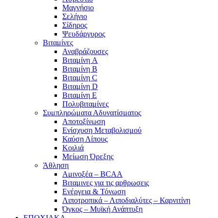
Μαγνήσιο
Σελήνιο
Σίδηρος
Ψευδάργυρος
Βιταμίνες
Αναβράζουσες
Βιταμίνη A
Βιταμίνη B
Βιταμίνη C
Βιταμίνη D
Βιταμίνη E
Πολυβιταμίνες
Συμπληρώματα Αδυνατίσματος
Αποτοξίνωση
Ενίσχυση Μεταβολισμού
Καύση Λίπους
Κοιλιά
Μείωση Όρεξης
Άθληση
Αμινοξέα – BCAA
Βιταμινες για τις αρθρωσεις
Ενέργεια & Τόνωση
Λιποτροπικά – Λιποδιαλύτες – Καρνιτίνη
Όγκος – Μυϊκή Ανάπτυξη
ΕΠΟΧΙΑΚΑ