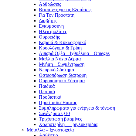
Αρθρώσεις
Βιταμίνες για τις Εξετάσεις
Για Τον Προστάτη
Διαβήτης
Εγκυμοσύνη
Ηλεκτρολύτες
Θυροειδής
Καρδιά & Κυκλοφορικό
Κρυολόγημα & Γρίπη
Λιπαρά Οξέα – Ιχθυέλαια – Omegas
Μαλλία Νύχια Δέρμα
Μνήμη – Συγκέντρωση
Νευρικό Σύστημα
Οστεοπόρωση διατροφη
Ουροποιητικό Σύστημα
Παιδικά
Πεπτικό
Προβιοτικά
Προστασία Ήπατος
Συμπληρωματα για ενέργεια & τόνωση
Συνένζυμο Q10
Τριχόπτωση βιταμίνες
Χοληστερίνη – Τριγλυκερίδια
Μέταλλα – Ιχνοστοιχεία
Ασβέστιο