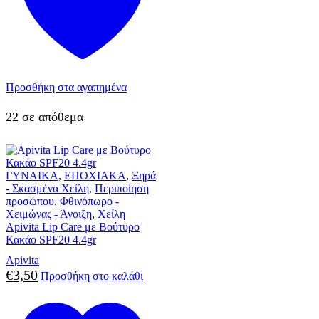
Προσθήκη στα αγαπημένα
22 σε απόθεμα
ΓΥΝΑΙΚΑ
,
ΕΠΟΧΙΑΚΑ
,
Ξηρά
- Σκασμένα Χείλη
,
Περιποίηση
προσώπου
,
Φθινόπωρο -
Χειμώνας - Άνοιξη
,
Χείλη
Apivita Lip Care με Βούτυρο
Κακάο SPF20 4.4gr
Apivita
€
3,50
Προσθήκη στο καλάθι