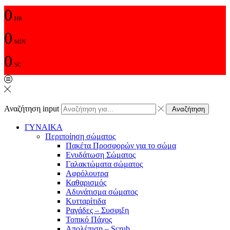
0
HR
0
MIN
0
SC
Αναζήτηση input
Αναζήτηση
ΓΥΝΑΙΚΑ
Περιποίηση σώματος
Πακέτα Προσφορών για το σώμα
Ενυδάτωση Σώματος
Γαλακτώματα σώματος
Αφρόλουτρα
Καθαρισμός
Αδυνάτισμα σώματος
Κυτταρίτιδα
Ραγάδες – Συσφιξη
Τοπικό Πάχος
Απολέπιση – Scrub