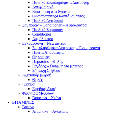
Παιδικά Συμπληρώματα Διατροφής
Αντιφθειρικό
Επιστροφή στα Θρανία
Οδοντόπαστες-Οδοντόβουρτσες
Παιδικά Αντηλιακά
Σαμπουάν – Conditioner – Αφρόλουτρα
Παιδικά Σαμπουάν
Conditioner
Αφρόλουτρα
Εγκυμοσύνη – Νέα μητέρα
Συμπληρώματα Διατροφης – Εγκυμοσύνη
Πρώτα Απαραίτητα
Θηλασμός
Περιποίηση Θηλής
Ραγάδες – Συσφιξη για μητέρες
Σύσφιξη Στήθους
Αξεσουάρ μωρού
Θηλές
‘Εφηβοι
Εφηβική Ακμή
Φροντίδα Μαλλίων
Βούρτσα – Χτένα
ΒΙΤΑΜΙΝΕΣ
Βότανα
Artichoke – Αγκινάρα