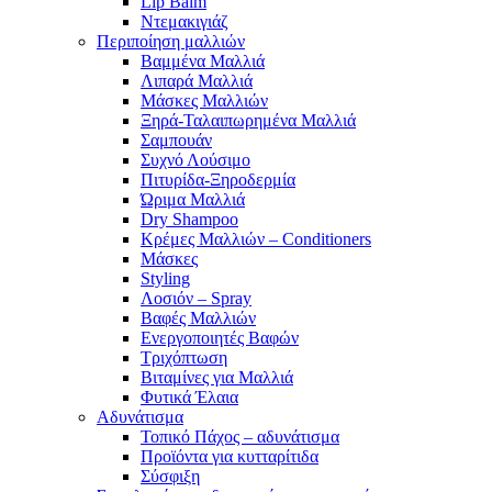
Lip Balm
Ντεμακιγιάζ
Περιποίηση μαλλιών
Βαμμένα Μαλλιά
Λιπαρά Μαλλιά
Μάσκες Μαλλιών
Ξηρά-Ταλαιπωρημένα Μαλλιά
Σαμπουάν
Συχνό Λούσιμο
Πιτυρίδα-Ξηροδερμία
Ώριμα Μαλλιά
Dry Shampoo
Κρέμες Μαλλιών – Conditioners
Μάσκες
Styling
Λοσιόν – Spray
Βαφές Μαλλιών
Ενεργοποιητές Βαφών
Τριχόπτωση
Βιταμίνες για Μαλλιά
Φυτικά Έλαια
Αδυνάτισμα
Τοπικό Πάχος – αδυνάτισμα
Προϊόντα για κυτταρίτιδα
Σύσφιξη