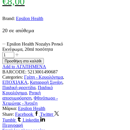
€
8,00
Brand:
Epsilon Health
20 σε απόθεμα
Epsilon Health Nozalys Ρινικό
Εκνέφωμα, 20ml ποσότητα
Προσθήκη στο καλάθι
Add to ΑΓΑΠΗΜΕΝΑ
BARCODE:
5213001490687
Categories:
Γρίπη - Κρυολόγημα
,
ΕΠΟΧΙΑΚΑ
,
Καταρροή Συνάχι
,
Παιδική φροντίδα
,
Παιδικό
Κρυολόγημα
,
Ρινική
αποσυμφόρηση
,
Φθινόπωρο -
Χειμώνας - Άνοιξη
Μάρκα:
Epsilon Health
Share:
Facebook
Twitter
Tumblr
Linkedin
Περιγραφή