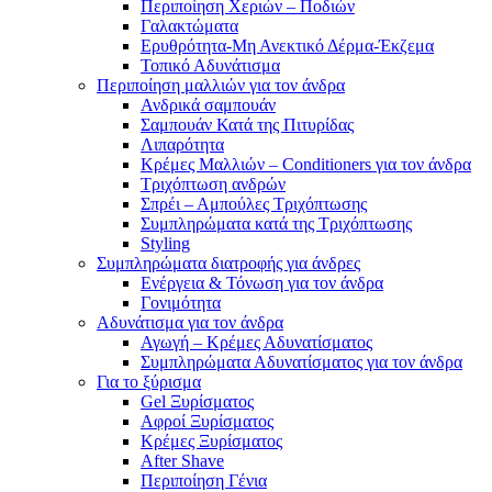
Περιποίηση Χεριών – Ποδιών
Γαλακτώματα
Ερυθρότητα-Μη Ανεκτικό Δέρμα-Έκζεμα
Τοπικό Αδυνάτισμα
Περιποίηση μαλλιών για τον άνδρα
Ανδρικά σαμπουάν
Σαμπουάν Κατά της Πιτυρίδας
Λιπαρότητα
Κρέμες Μαλλιών – Conditioners για τον άνδρα
Τριχόπτωση ανδρών
Σπρέι – Αμπούλες Τριχόπτωσης
Συμπληρώματα κατά της Τριχόπτωσης
Styling
Συμπληρώματα διατροφής για άνδρες
Ενέργεια & Τόνωση για τον άνδρα
Γονιμότητα
Αδυνάτισμα για τον άνδρα
Αγωγή – Κρέμες Αδυνατίσματος
Συμπληρώματα Αδυνατίσματος για τον άνδρα
Για το ξύρισμα
Gel Ξυρίσματος
Αφροί Ξυρίσματος
Κρέμες Ξυρίσματος
After Shave
Περιποίηση Γένια