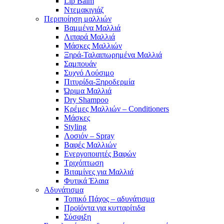
Lip Balm
Ντεμακιγιάζ
Περιποίηση μαλλιών
Βαμμένα Μαλλιά
Λιπαρά Μαλλιά
Μάσκες Μαλλιών
Ξηρά-Ταλαιπωρημένα Μαλλιά
Σαμπουάν
Συχνό Λούσιμο
Πιτυρίδα-Ξηροδερμία
Ώριμα Μαλλιά
Dry Shampoo
Κρέμες Μαλλιών – Conditioners
Μάσκες
Styling
Λοσιόν – Spray
Βαφές Μαλλιών
Ενεργοποιητές Βαφών
Τριχόπτωση
Βιταμίνες για Μαλλιά
Φυτικά Έλαια
Αδυνάτισμα
Τοπικό Πάχος – αδυνάτισμα
Προϊόντα για κυτταρίτιδα
Σύσφιξη