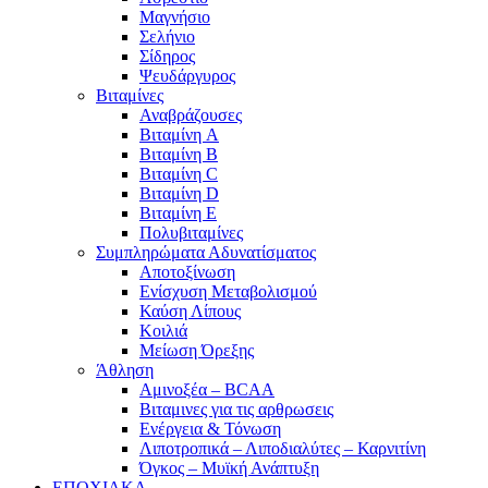
Μαγνήσιο
Σελήνιο
Σίδηρος
Ψευδάργυρος
Βιταμίνες
Αναβράζουσες
Βιταμίνη A
Βιταμίνη B
Βιταμίνη C
Βιταμίνη D
Βιταμίνη E
Πολυβιταμίνες
Συμπληρώματα Αδυνατίσματος
Αποτοξίνωση
Ενίσχυση Μεταβολισμού
Καύση Λίπους
Κοιλιά
Μείωση Όρεξης
Άθληση
Αμινοξέα – BCAA
Βιταμινες για τις αρθρωσεις
Ενέργεια & Τόνωση
Λιποτροπικά – Λιποδιαλύτες – Καρνιτίνη
Όγκος – Μυϊκή Ανάπτυξη
ΕΠΟΧΙΑΚΑ