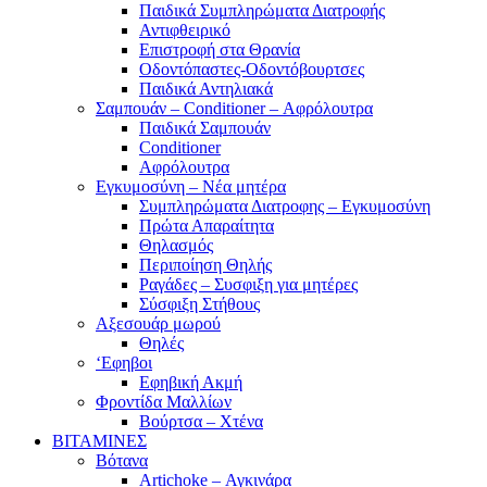
Παιδικά Συμπληρώματα Διατροφής
Αντιφθειρικό
Επιστροφή στα Θρανία
Οδοντόπαστες-Οδοντόβουρτσες
Παιδικά Αντηλιακά
Σαμπουάν – Conditioner – Αφρόλουτρα
Παιδικά Σαμπουάν
Conditioner
Αφρόλουτρα
Εγκυμοσύνη – Νέα μητέρα
Συμπληρώματα Διατροφης – Εγκυμοσύνη
Πρώτα Απαραίτητα
Θηλασμός
Περιποίηση Θηλής
Ραγάδες – Συσφιξη για μητέρες
Σύσφιξη Στήθους
Αξεσουάρ μωρού
Θηλές
‘Εφηβοι
Εφηβική Ακμή
Φροντίδα Μαλλίων
Βούρτσα – Χτένα
ΒΙΤΑΜΙΝΕΣ
Βότανα
Artichoke – Αγκινάρα