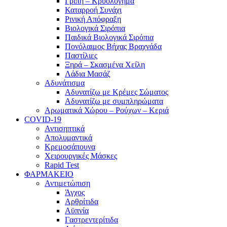
Γρίπη – Κρυολόγημα
Καταρροή Συνάχι
Ρινική Απόφραξη
Βιολογικά Σιρόπια
Παιδικά Βιολογικά Σιρόπια
Πονόλαιμος Βήχας Βραχνάδα
Παστίλιες
Ξηρά – Σκασμένα Χείλη
Λάδια Μασάζ
Αδυνάτισμα
Αδυνατίζω με Κρέμες Σώματος
Αδυνατίζω με συμπληρώματα
Αρωματικά Χώρου – Ρούχων – Κεριά
COVID-19
Αντισηπτικά
Απολυμαντικά
Κρεμοσάπουνα
Χειρουργικές Μάσκες
Rapid Test
ΦΑΡΜΑΚΕΙΟ
Αντιμετώπιση
Άγχος
Αρθρίτιδα
Αϋπνία
Γαστρεντερίτιδα