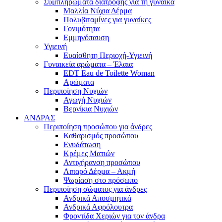
Συμπληρώματα διατροφής για τη γυναίκα
Μαλλία Νύχια Δέρμα
Πολυβιταμίνες για γυναίκες
Γονιμότητα
Εμμηνόπαυση
Υγιεινή
Ευαίσθητη Περιοχή-Υγιεινή
Γυναικεία αρώματα – Έλαια
EDT Eau de Toilette Woman
Αρώματα
Περιποίηση Νυχιών
Αγωγή Νυχιών
Βερνίκια Νυχιών
ΑΝΔΡΑΣ
Περιποίηση προσώπου για άνδρες
Καθαρισμός προσώπου
Ενυδάτωση
Κρέμες Ματιών
Αντιγήρανση προσώπου
Λιπαρό Δέρμα – Ακμή
Ψωρίαση στο πρόσωπο
Περιποίηση σώματος για άνδρες
Ανδρικά Αποσμητικά
Ανδρικά Αφρόλουτρα
Φροντίδα Χεριών για τον άνδρα