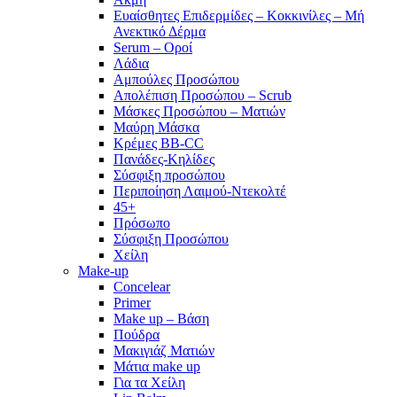
Ευαίσθητες Επιδερμίδες – Κοκκινίλες – Μή
Ανεκτικό Δέρμα
Serum – Οροί
Λάδια
Αμπούλες Προσώπου
Απολέπιση Προσώπου – Scrub
Μάσκες Προσώπου – Ματιών
Μαύρη Μάσκα
Κρέμες BB-CC
Πανάδες-Κηλίδες
Σύσφιξη προσώπου
Περιποίηση Λαιμού-Ντεκολτέ
45+
Πρόσωπο
Σύσφιξη Προσώπου
Χείλη
Make-up
Concelear
Primer
Make up – Βάση
Πούδρα
Μακιγιάζ Ματιών
Μάτια make up
Για τα Χείλη