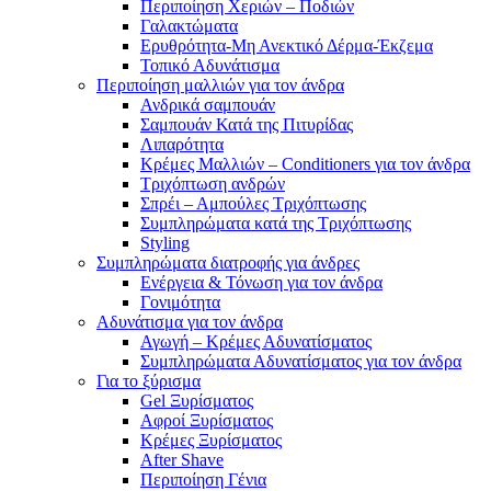
Περιποίηση Χεριών – Ποδιών
Γαλακτώματα
Ερυθρότητα-Μη Ανεκτικό Δέρμα-Έκζεμα
Τοπικό Αδυνάτισμα
Περιποίηση μαλλιών για τον άνδρα
Ανδρικά σαμπουάν
Σαμπουάν Κατά της Πιτυρίδας
Λιπαρότητα
Κρέμες Μαλλιών – Conditioners για τον άνδρα
Τριχόπτωση ανδρών
Σπρέι – Αμπούλες Τριχόπτωσης
Συμπληρώματα κατά της Τριχόπτωσης
Styling
Συμπληρώματα διατροφής για άνδρες
Ενέργεια & Τόνωση για τον άνδρα
Γονιμότητα
Αδυνάτισμα για τον άνδρα
Αγωγή – Κρέμες Αδυνατίσματος
Συμπληρώματα Αδυνατίσματος για τον άνδρα
Για το ξύρισμα
Gel Ξυρίσματος
Αφροί Ξυρίσματος
Κρέμες Ξυρίσματος
After Shave
Περιποίηση Γένια