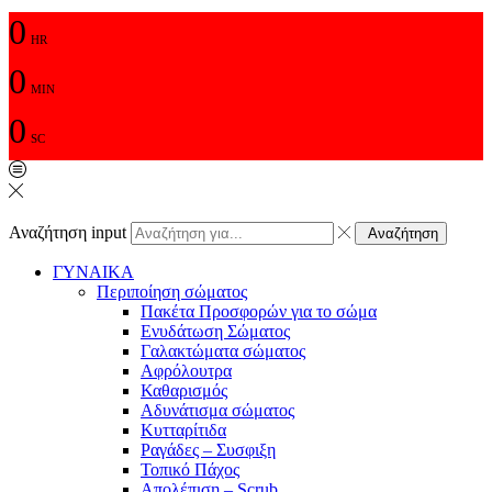
0
HR
0
MIN
0
SC
Αναζήτηση input
Αναζήτηση
ΓΥΝΑΙΚΑ
Περιποίηση σώματος
Πακέτα Προσφορών για το σώμα
Ενυδάτωση Σώματος
Γαλακτώματα σώματος
Αφρόλουτρα
Καθαρισμός
Αδυνάτισμα σώματος
Κυτταρίτιδα
Ραγάδες – Συσφιξη
Τοπικό Πάχος
Απολέπιση – Scrub