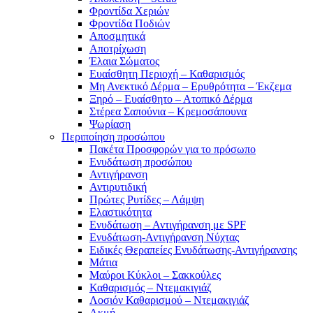
Φροντίδα Χεριών
Φροντίδα Ποδιών
Αποσμητικά
Αποτρίχωση
Έλαια Σώματος
Ευαίσθητη Περιοχή – Καθαρισμός
Μη Ανεκτικό Δέρμα – Ερυθρότητα – Έκζεμα
Ξηρό – Ευαίσθητο – Ατοπικό Δέρμα
Στέρεα Σαπούνια – Κρεμοσάπουνα
Ψωρίαση
Περιποίηση προσώπου
Πακέτα Προσφορών για το πρόσωπο
Ενυδάτωση προσώπου
Αντιγήρανση
Αντιρυτιδική
Πρώτες Ρυτίδες – Λάμψη
Ελαστικότητα
Ενυδάτωση – Αντιγήρανση με SPF
Ενυδάτωση-Αντιγήρανση Νύχτας
Ειδικές Θεραπείες Ενυδάτωσης-Αντιγήρανσης
Μάτια
Μαύροι Κύκλοι – Σακκούλες
Καθαρισμός – Ντεμακιγιάζ
Λοσιόν Καθαρισμού – Ντεμακιγιάζ
Ακμή