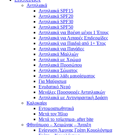
Αντηλιακά
Αντηλιακά SPF15
Αντηλιακά SPF20
Αντηλιακά SPF30
Αντηλιακά SPF50
Αντηλιακά για Βρέφη μέχρι 1 Έτους
Αντηλιακά για Λιπαρές Επιδερμίδες
Αντηλιακά για Παιδιά από 1+ Έτος
Αντηλιακά για Πανάδες
Αντηλιακά Μαλλιών
Αντηλιακά με Χρώμα
Αντηλιακά Προσώπου
Αντηλιακα Σώματος
Αντηλιακό λάδι μαυρίσματος
Για Μαύρισμα
Ενυδατικό Νερό
Μεγάλες Προσφορές Αντιηλιακών
Αντηλιακά με Αντιγηραντική Δράση
Καλοκαίρι
Εντομοαπωθητικά
Μετά τον Ήλιο
Μετά το τσίμπημα- after bite
Φθινόπωρο – Χειμώνας – Άνοιξη
Ενίσχυση Άμυνας Γρίπη Κρυολόγημα