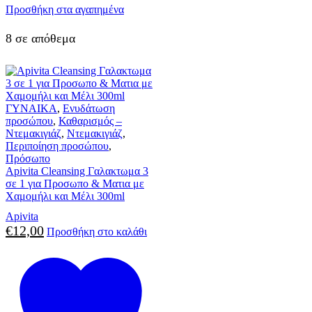
Προσθήκη στα αγαπημένα
8 σε απόθεμα
ΓΥΝΑΙΚΑ
,
Ενυδάτωση
προσώπου
,
Καθαρισμός –
Ντεμακιγιάζ
,
Ντεμακιγιάζ
,
Περιποίηση προσώπου
,
Πρόσωπο
Apivita Cleansing Γαλακτωμα 3
σε 1 για Προσωπο & Ματια με
Χαμομήλι και Μέλι 300ml
Apivita
€
12,00
Προσθήκη στο καλάθι