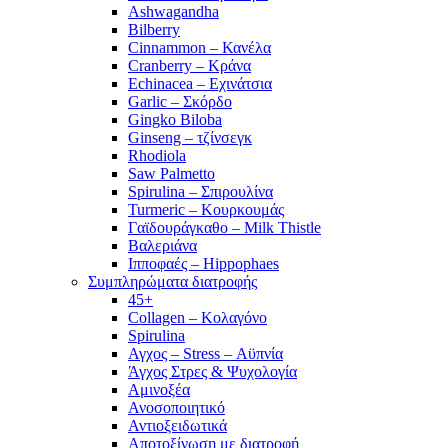
Ashwagandha
Bilberry
Cinnammon – Κανέλα
Cranberry – Κράνα
Echinacea – Εχινάτσια
Garlic – Σκόρδο
Gingko Biloba
Ginseng – τζίνσεγκ
Rhodiola
Saw Palmetto
Spirulina – Σπιρουλίνα
Turmeric – Κουρκουμάς
Γαϊδουράγκαθο – Milk Thistle
Βαλεριάνα
Ιπποφαές – Hippophaes
Συμπληρώματα διατροφής
45+
Collagen – Κολαγόνο
Spirulina
Αγχος – Stress – Αϋπνία
Άγχος Στρες & Ψυχολογία
Αμινοξέα
Ανοσοποιητικό
Αντιοξειδωτικά
Αποτοξίνωση με διατροφή