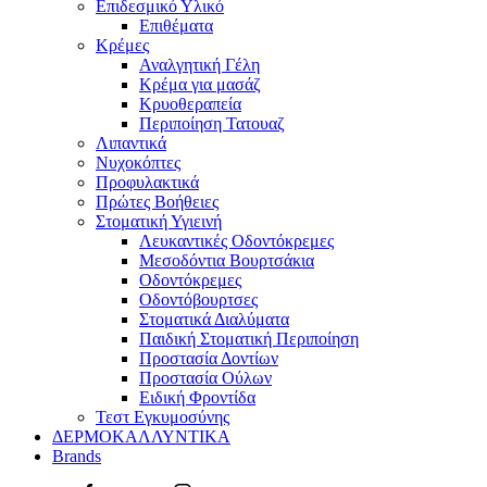
Επιδεσμικό Υλικό
Επιθέματα
Κρέμες
Αναλγητική Γέλη
Κρέμα για μασάζ
Κρυοθεραπεία
Περιποίηση Τατουαζ
Λιπαντικά
Νυχοκόπτες
Προφυλακτικά
Πρώτες Βοήθειες
Στοματική Υγιεινή
Λευκαντικές Οδοντόκρεμες
Μεσοδόντια Βουρτσάκια
Οδοντόκρεμες
Οδοντόβουρτσες
Στοματικά Διαλύματα
Παιδική Στοματική Περιποίηση
Προστασία Δοντίων
Προστασία Ούλων
Ειδική Φροντίδα
Τεστ Εγκυμοσύνης
ΔΕΡΜΟΚΑΛΛΥΝΤΙΚΑ
Brands