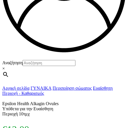
Αναζήτηση
×
Αρχική σελίδα
ΓΥΝΑΙΚΑ
Περιποίηση σώματος
Ευαίσθητη
Περιοχή - Καθαρισμός
Epsilon Health Alkagin Ovules
Υπόθετα για την Ευαίσθητη
Περιοχή 10τμχ