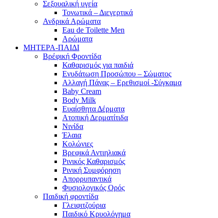
Σεξουαλική υγεία
Τονωτικά – Διεγερτικά
Ανδρικά Αρώματα
Eau de Toilette Men
Αρώματα
ΜΗΤΕΡΑ-ΠΑΙΔΙ
Βρέφική Φροντίδα
Καθαρισμός για παιδιά
Ενυδάτωση Προσώπου – Σώματος
Αλλαγή Πάνας – Ερεθισμοί -Σύγκαμα
Baby Cream
Body Milk
Ευαίσθητα Δέρματα
Ατοπική Δερματίτιδα
Νινίδα
Έλαια
Κολώνιες
Βρεφικά Αντιηλιακά
Ρινικός Καθαρισμός
Ρινική Συμφόρηση
Απορρυπαντικά
Φυσιολογικός Ορός
Παιδική φροντίδα
Γλειφιτζούρια
Παιδικό Κρυολόγημα