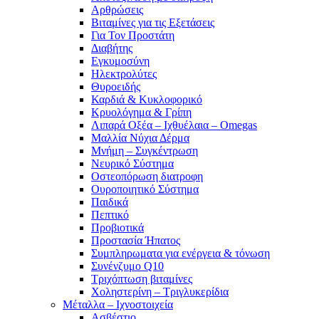
Αρθρώσεις
Βιταμίνες για τις Εξετάσεις
Για Τον Προστάτη
Διαβήτης
Εγκυμοσύνη
Ηλεκτρολύτες
Θυροειδής
Καρδιά & Κυκλοφορικό
Κρυολόγημα & Γρίπη
Λιπαρά Οξέα – Ιχθυέλαια – Omegas
Μαλλία Νύχια Δέρμα
Μνήμη – Συγκέντρωση
Νευρικό Σύστημα
Οστεοπόρωση διατροφη
Ουροποιητικό Σύστημα
Παιδικά
Πεπτικό
Προβιοτικά
Προστασία Ήπατος
Συμπληρωματα για ενέργεια & τόνωση
Συνένζυμο Q10
Τριχόπτωση βιταμίνες
Χοληστερίνη – Τριγλυκερίδια
Μέταλλα – Ιχνοστοιχεία
Ασβέστιο