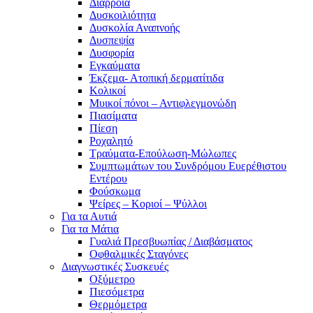
Διάρροια
Δυσκοιλιότητα
Δυσκολία Αναπνοής
Δυσπεψία
Δυσφορία
Εγκαύματα
Έκζεμα- Ατοπική δερματίτιδα
Κολικοί
Μυικοί πόνοι – Αντιφλεγμονώδη
Πιασίματα
Πίεση
Ροχαλητό
Τραύματα-Επούλωση-Μώλωπες
Συμπτωμάτων του Συνδρόμου Ευερέθιστου
Εντέρου
Φούσκωμα
Ψείρες – Κοριοί – Ψύλλοι
Για τα Αυτιά
Για τα Μάτια
Γυαλιά Πρεσβυωπίας / Διαβάσματος
Οφθαλμικές Σταγόνες
Διαγνωστικές Συσκευές
Οξύμετρο
Πιεσόμετρα
Θερμόμετρα