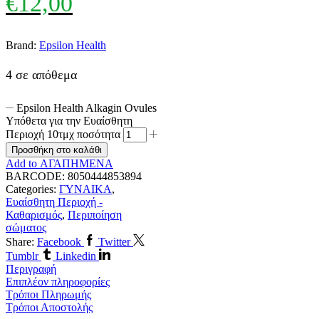
€
12,00
Brand:
Epsilon Health
4 σε απόθεμα
Epsilon Health Alkagin Ovules
Υπόθετα για την Ευαίσθητη
Περιοχή 10τμχ ποσότητα
Προσθήκη στο καλάθι
Add to ΑΓΑΠΗΜΕΝΑ
BARCODE:
8050444853894
Categories:
ΓΥΝΑΙΚΑ
,
Ευαίσθητη Περιοχή -
Καθαρισμός
,
Περιποίηση
σώματος
Share:
Facebook
Twitter
Tumblr
Linkedin
Περιγραφή
Επιπλέον πληροφορίες
Τρόποι Πληρωμής
Τρόποι Αποστολής