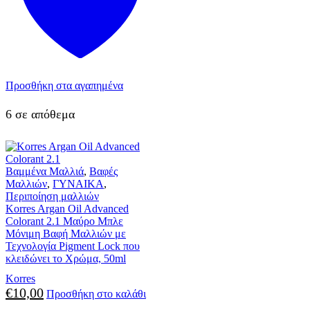
Προσθήκη στα αγαπημένα
6 σε απόθεμα
Βαμμένα Μαλλιά
,
Βαφές
Μαλλιών
,
ΓΥΝΑΙΚΑ
,
Περιποίηση μαλλιών
Korres Argan Oil Advanced
Colorant 2.1 Μαύρο Μπλε
Μόνιμη Βαφή Μαλλιών με
Τεχνολογία Pigment Lock που
κλειδώνει το Χρώμα, 50ml
Korres
€
10,00
Προσθήκη στο καλάθι