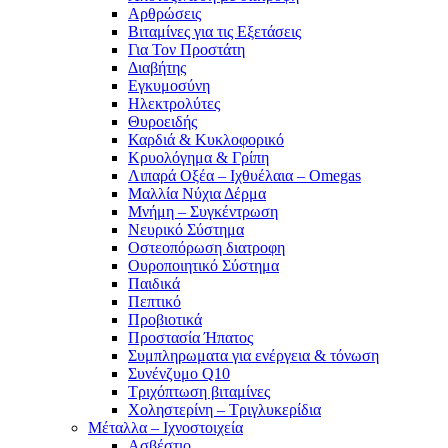
Αρθρώσεις
Βιταμίνες για τις Εξετάσεις
Για Τον Προστάτη
Διαβήτης
Εγκυμοσύνη
Ηλεκτρολύτες
Θυροειδής
Καρδιά & Κυκλοφορικό
Κρυολόγημα & Γρίπη
Λιπαρά Οξέα – Ιχθυέλαια – Omegas
Μαλλία Νύχια Δέρμα
Μνήμη – Συγκέντρωση
Νευρικό Σύστημα
Οστεοπόρωση διατροφη
Ουροποιητικό Σύστημα
Παιδικά
Πεπτικό
Προβιοτικά
Προστασία Ήπατος
Συμπληρωματα για ενέργεια & τόνωση
Συνένζυμο Q10
Τριχόπτωση βιταμίνες
Χοληστερίνη – Τριγλυκερίδια
Μέταλλα – Ιχνοστοιχεία
Ασβέστιο