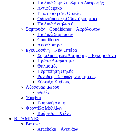
Παιδικά Συμπληρώματα Διατροφής
Αντιφθειρικό
Επιστροφή στα Θρανία
Οδοντόπαστες-Οδοντόβουρτσες
Παιδικά Αντηλιακά
Σαμπουάν – Conditioner – Αφρόλουτρα
Παιδικά Σαμπουάν
Conditioner
Αφρόλουτρα
Εγκυμοσύνη – Νέα μητέρα
Συμπληρώματα Διατροφης – Εγκυμοσύνη
Πρώτα Απαραίτητα
Θηλασμός
Περιποίηση Θηλής
Ραγάδες – Συσφιξη για μητέρες
Σύσφιξη Στήθους
Αξεσουάρ μωρού
Θηλές
‘Εφηβοι
Εφηβική Ακμή
Φροντίδα Μαλλίων
Βούρτσα – Χτένα
ΒΙΤΑΜΙΝΕΣ
Βότανα
Artichoke – Αγκινάρα