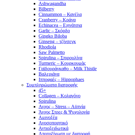
Ashwagandha
Bilberry
Cinnammon – Κανέλα
Cranberry – Κράνα
Echinacea – Εχινάτσια
Garlic – Σκόρδο
Gingko Biloba
Ginseng – τζίνσεγκ
Rhodiola
Saw Palmetto
Spirulina – Σπιρουλίνα
Turmeric – Κουρκουμάς
Γαϊδουράγκαθο – Milk Thistle
Βαλεριάνα
Ιπποφαές – Hippophaes
Συμπληρώματα διατροφής
45+
Collagen – Κολαγόνο
Spirulina
Αγχος – Stress – Αϋπνία
Άγχος Στρες & Ψυχολογία
Αμινοξέα
Ανοσοποιητικό
Αντιοξειδωτικά
Αποτοξίνωση με διατροφή