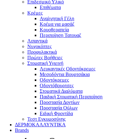
Επιδεσμικό Υλικό
Επιθέματα
Κρέμες
Αναλγητική Γέλη
Κρέμα για μασάζ
Κρυοθεραπεία
Περιποίηση Τατουαζ
Λιπαντικά
Νυχοκόπτες
Προφυλακτικά
Πρώτες Βοήθειες
Στοματική Υγιεινή
Λευκαντικές Οδοντόκρεμες
Μεσοδόντια Βουρτσάκια
Οδοντόκρεμες
Οδοντόβουρτσες
Στοματικά Διαλύματα
Παιδική Στοματική Περιποίηση
Προστασία Δοντίων
Προστασία Ούλων
Ειδική Φροντίδα
Τεστ Εγκυμοσύνης
ΔΕΡΜΟΚΑΛΛΥΝΤΙΚΑ
Brands