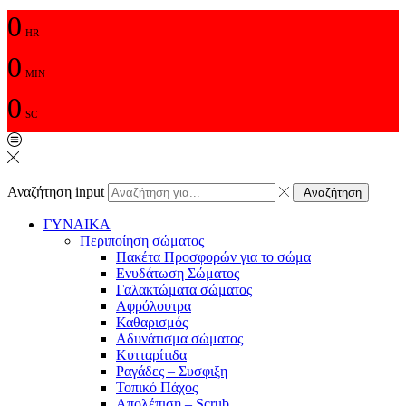
0
HR
0
MIN
0
SC
Αναζήτηση input
Αναζήτηση
ΓΥΝΑΙΚΑ
Περιποίηση σώματος
Πακέτα Προσφορών για το σώμα
Ενυδάτωση Σώματος
Γαλακτώματα σώματος
Αφρόλουτρα
Καθαρισμός
Αδυνάτισμα σώματος
Κυτταρίτιδα
Ραγάδες – Συσφιξη
Τοπικό Πάχος
Απολέπιση – Scrub