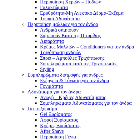
Περιποίηση Χεριών – Ποδιών
Γαλακτώματα
Ερυθρότητα-Μη Ανεκτικό Δέρμα-Έκζεμα
Τοπικό Αδυνάτισμα
Περιποίηση μαλλιών για τον άνδρα
Ανδρικά σαμπουάν
Σαμπουάν Κατά της Πιτυρίδας
Λιπαρότητα
Κρέμες Μαλλιών – Conditioners για τον άνδρα
Τριχόπτωση ανδρών
Σπρέι – Αμπούλες Τριχόπτωσης
Συμπληρώματα κατά της Τριχόπτωσης
Styling
Συμπληρώματα διατροφής για άνδρες
Ενέργεια & Τόνωση για τον άνδρα
Γονιμότητα
Αδυνάτισμα για τον άνδρα
Αγωγή – Κρέμες Αδυνατίσματος
Συμπληρώματα Αδυνατίσματος για τον άνδρα
Για το ξύρισμα
Gel Ξυρίσματος
Αφροί Ξυρίσματος
Κρέμες Ξυρίσματος
After Shave
Περιποίηση Γένια