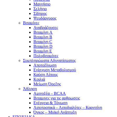
Μαγνήσιο
Σελήνιο
Σίδηρος
Ψευδάργυρος
Βιταμίνες
Αναβράζουσες
Βιταμίνη A
Βιταμίνη B
Βιταμίνη C
Βιταμίνη D
Βιταμίνη E
Πολυβιταμίνες
Συμπληρώματα Αδυνατίσματος
Αποτοξίνωση
Ενίσχυση Μεταβολισμού
Καύση Λίπους
Κοιλιά
Μείωση Όρεξης
Άθληση
Αμινοξέα – BCAA
Βιταμινες για τις αρθρωσεις
Ενέργεια & Τόνωση
Λιποτροπικά – Λιποδιαλύτες – Καρνιτίνη
Όγκος – Μυϊκή Ανάπτυξη
ΕΠΟΧΙΑΚΑ