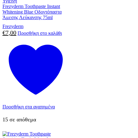
Υγιεινή
Frezyderm Toothpaste Instant
Whitening Blue Οδοντόπαστα
Άμεσης Λεύκανσης 75ml
Frezyderm
€
7,00
Προσθήκη στο καλάθι
Προσθήκη στα αγαπημένα
15 σε απόθεμα