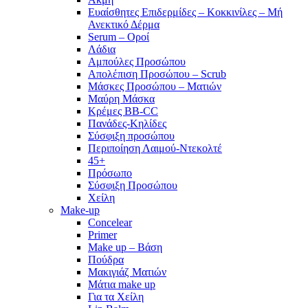
Ευαίσθητες Επιδερμίδες – Κοκκινίλες – Μή
Ανεκτικό Δέρμα
Serum – Οροί
Λάδια
Αμπούλες Προσώπου
Απολέπιση Προσώπου – Scrub
Μάσκες Προσώπου – Ματιών
Μαύρη Μάσκα
Κρέμες BB-CC
Πανάδες-Κηλίδες
Σύσφιξη προσώπου
Περιποίηση Λαιμού-Ντεκολτέ
45+
Πρόσωπο
Σύσφιξη Προσώπου
Χείλη
Make-up
Concelear
Primer
Make up – Βάση
Πούδρα
Μακιγιάζ Ματιών
Μάτια make up
Για τα Χείλη