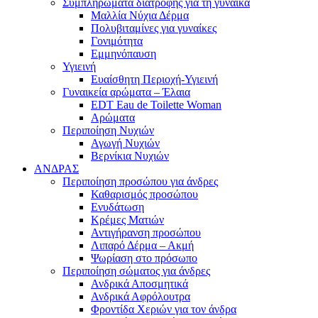
Συμπληρώματα διατροφής για τη γυναίκα
Μαλλία Νύχια Δέρμα
Πολυβιταμίνες για γυναίκες
Γονιμότητα
Εμμηνόπαυση
Υγιεινή
Ευαίσθητη Περιοχή-Υγιεινή
Γυναικεία αρώματα – Έλαια
EDT Eau de Toilette Woman
Αρώματα
Περιποίηση Νυχιών
Αγωγή Νυχιών
Βερνίκια Νυχιών
ΑΝΔΡΑΣ
Περιποίηση προσώπου για άνδρες
Καθαρισμός προσώπου
Ενυδάτωση
Κρέμες Ματιών
Αντιγήρανση προσώπου
Λιπαρό Δέρμα – Ακμή
Ψωρίαση στο πρόσωπο
Περιποίηση σώματος για άνδρες
Ανδρικά Αποσμητικά
Ανδρικά Αφρόλουτρα
Φροντίδα Χεριών για τον άνδρα