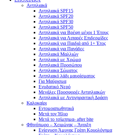
Αντηλιακά
Αντηλιακά SPF15
Αντηλιακά SPF20
Αντηλιακά SPF30
Αντηλιακά SPF50
Αντηλιακά για Βρέφη μέχρι 1 Έτους
Αντηλιακά για Λιπαρές Επιδερμίδες
Αντηλιακά για Παιδιά από 1+ Έτος
Αντηλιακά για Πανάδες
Αντηλιακά Μαλλιών
Αντηλιακά με Χρώμα
Αντηλιακά Προσώπου
Αντηλιακα Σώματος
Αντηλιακό λάδι μαυρίσματος
Για Μαύρισμα
Ενυδατικό Νερό
Μεγάλες Προσφορές Αντιηλιακών
Αντηλιακά με Αντιγηραντική Δράση
Καλοκαίρι
Εντομοαπωθητικά
Μετά τον Ήλιο
Μετά το τσίμπημα- after bite
Φθινόπωρο – Χειμώνας – Άνοιξη
Ενίσχυση Άμυνας Γρίπη Κρυολόγημα