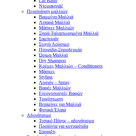
Lip Balm
Ντεμακιγιάζ
Περιποίηση μαλλιών
Βαμμένα Μαλλιά
Λιπαρά Μαλλιά
Μάσκες Μαλλιών
Ξηρά-Ταλαιπωρημένα Μαλλιά
Σαμπουάν
Συχνό Λούσιμο
Πιτυρίδα-Ξηροδερμία
Ώριμα Μαλλιά
Dry Shampoo
Κρέμες Μαλλιών – Conditioners
Μάσκες
Styling
Λοσιόν – Spray
Βαφές Μαλλιών
Ενεργοποιητές Βαφών
Τριχόπτωση
Βιταμίνες για Μαλλιά
Φυτικά Έλαια
Αδυνάτισμα
Τοπικό Πάχος – αδυνάτισμα
Προϊόντα για κυτταρίτιδα
Σύσφιξη