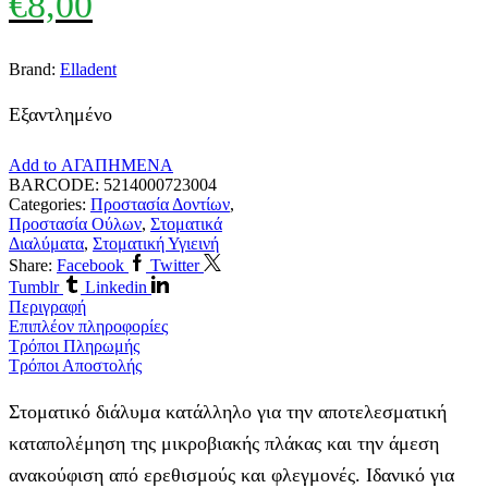
€
8,00
Brand:
Elladent
Εξαντλημένο
Add to ΑΓΑΠΗΜΕΝΑ
BARCODE:
5214000723004
Categories:
Προστασία Δοντίων
,
Προστασία Ούλων
,
Στοματικά
Διαλύματα
,
Στοματική Υγιεινή
Share:
Facebook
Twitter
Tumblr
Linkedin
Περιγραφή
Επιπλέον πληροφορίες
Τρόποι Πληρωμής
Τρόποι Αποστολής
Στοματικό διάλυμα κατάλληλο για την αποτελεσματική
καταπολέμηση της μικροβιακής πλάκας και την άμεση
ανακούφιση από ερεθισμούς και φλεγμονές. Ιδανικό για