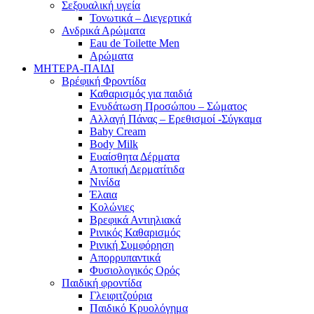
Σεξουαλική υγεία
Τονωτικά – Διεγερτικά
Ανδρικά Αρώματα
Eau de Toilette Men
Αρώματα
ΜΗΤΕΡΑ-ΠΑΙΔΙ
Βρέφική Φροντίδα
Καθαρισμός για παιδιά
Ενυδάτωση Προσώπου – Σώματος
Αλλαγή Πάνας – Ερεθισμοί -Σύγκαμα
Baby Cream
Body Milk
Ευαίσθητα Δέρματα
Ατοπική Δερματίτιδα
Νινίδα
Έλαια
Κολώνιες
Βρεφικά Αντιηλιακά
Ρινικός Καθαρισμός
Ρινική Συμφόρηση
Απορρυπαντικά
Φυσιολογικός Ορός
Παιδική φροντίδα
Γλειφιτζούρια
Παιδικό Κρυολόγημα