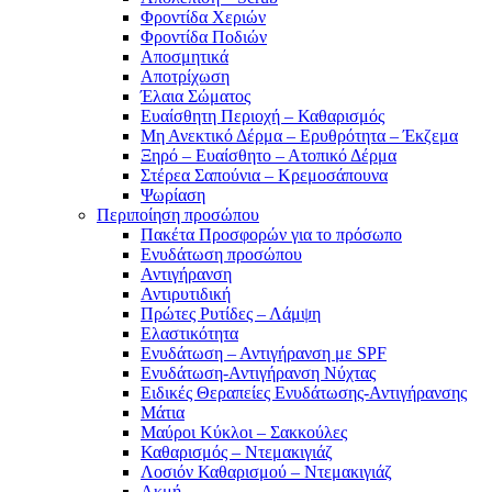
Φροντίδα Χεριών
Φροντίδα Ποδιών
Αποσμητικά
Αποτρίχωση
Έλαια Σώματος
Ευαίσθητη Περιοχή – Καθαρισμός
Μη Ανεκτικό Δέρμα – Ερυθρότητα – Έκζεμα
Ξηρό – Ευαίσθητο – Ατοπικό Δέρμα
Στέρεα Σαπούνια – Κρεμοσάπουνα
Ψωρίαση
Περιποίηση προσώπου
Πακέτα Προσφορών για το πρόσωπο
Ενυδάτωση προσώπου
Αντιγήρανση
Αντιρυτιδική
Πρώτες Ρυτίδες – Λάμψη
Ελαστικότητα
Ενυδάτωση – Αντιγήρανση με SPF
Ενυδάτωση-Αντιγήρανση Νύχτας
Ειδικές Θεραπείες Ενυδάτωσης-Αντιγήρανσης
Μάτια
Μαύροι Κύκλοι – Σακκούλες
Καθαρισμός – Ντεμακιγιάζ
Λοσιόν Καθαρισμού – Ντεμακιγιάζ
Ακμή