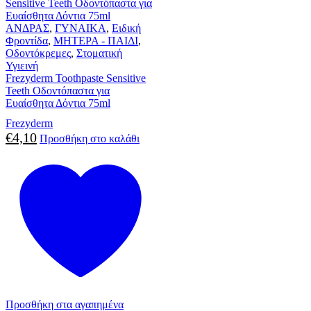
ΑΝΔΡΑΣ
,
ΓΥΝΑΙΚΑ
,
Ειδική
Φροντίδα
,
ΜΗΤΕΡΑ - ΠΑΙΔΙ
,
Οδοντόκρεμες
,
Στοματική
Υγιεινή
Frezyderm Toothpaste Sensitive
Teeth Οδοντόπαστα για
Ευαίσθητα Δόντια 75ml
Frezyderm
€
4,10
Προσθήκη στο καλάθι
Προσθήκη στα αγαπημένα