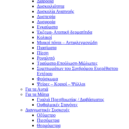
Διάρροια
Δυσκοιλιότητα
Δυσκολία Αναπνοής
Δυσπεψία
Δυσφορία
Εγκαύματα
Έκζεμα- Ατοπική δερματίτιδα
Κολικοί
Μυικοί πόνοι – Αντιφλεγμονώδη
Πιασίματα
Πίεση
Ροχαλητό
Τραύματα-Επούλωση-Μώλωπες
Συμπτωμάτων του Συνδρόμου Ευερέθιστου
Εντέρου
Φούσκωμα
Ψείρες – Κοριοί – Ψύλλοι
Για τα Αυτιά
Για τα Μάτια
Γυαλιά Πρεσβυωπίας / Διαβάσματος
Οφθαλμικές Σταγόνες
Διαγνωστικές Συσκευές
Οξύμετρο
Πιεσόμετρα
Θερμόμετρα