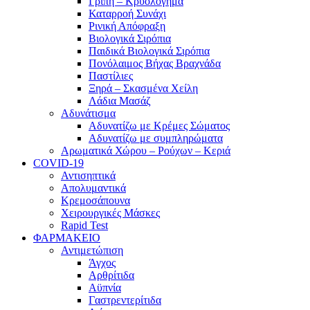
Γρίπη – Κρυολόγημα
Καταρροή Συνάχι
Ρινική Απόφραξη
Βιολογικά Σιρόπια
Παιδικά Βιολογικά Σιρόπια
Πονόλαιμος Βήχας Βραχνάδα
Παστίλιες
Ξηρά – Σκασμένα Χείλη
Λάδια Μασάζ
Αδυνάτισμα
Αδυνατίζω με Κρέμες Σώματος
Αδυνατίζω με συμπληρώματα
Αρωματικά Χώρου – Ρούχων – Κεριά
COVID-19
Αντισηπτικά
Απολυμαντικά
Κρεμοσάπουνα
Χειρουργικές Μάσκες
Rapid Test
ΦΑΡΜΑΚΕΙΟ
Αντιμετώπιση
Άγχος
Αρθρίτιδα
Αϋπνία
Γαστρεντερίτιδα