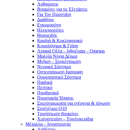
Αρθρώσεις
Βιταμίνες για τις Εξετάσεις
Για Τον Προστάτη
Διαβήτης
Εγκυμοσύνη
Ηλεκτρολύτες
Θυροειδής
Καρδιά & Κυκλοφορικό
Κρυολόγημα & Γρίπη
Λιπαρά Οξέα – Ιχθυέλαια – Omegas
Μαλλία Νύχια Δέρμα
Μνήμη – Συγκέντρωση
Νευρικό Σύστημα
Οστεοπόρωση διατροφη
Ουροποιητικό Σύστημα
Παιδικά
Πεπτικό
Προβιοτικά
Προστασία Ήπατος
Συμπληρωματα για ενέργεια & τόνωση
Συνένζυμο Q10
Τριχόπτωση βιταμίνες
Χοληστερίνη – Τριγλυκερίδια
Μέταλλα – Ιχνοστοιχεία
Ασβέστιο