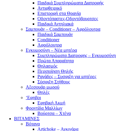
Παιδικά Συμπληρώματα Διατροφής
Αντιφθειρικό
Επιστροφή στα Θρανία
Οδοντόπαστες-Οδοντόβουρτσες
Παιδικά Αντηλιακά
Σαμπουάν – Conditioner – Αφρόλουτρα
Παιδικά Σαμπουάν
Conditioner
Αφρόλουτρα
Εγκυμοσύνη – Νέα μητέρα
Συμπληρώματα Διατροφης – Εγκυμοσύνη
Πρώτα Απαραίτητα
Θηλασμός
Περιποίηση Θηλής
Ραγάδες – Συσφιξη για μητέρες
Σύσφιξη Στήθους
Αξεσουάρ μωρού
Θηλές
‘Εφηβοι
Εφηβική Ακμή
Φροντίδα Μαλλίων
Βούρτσα – Χτένα
ΒΙΤΑΜΙΝΕΣ
Βότανα
Artichoke – Αγκινάρα