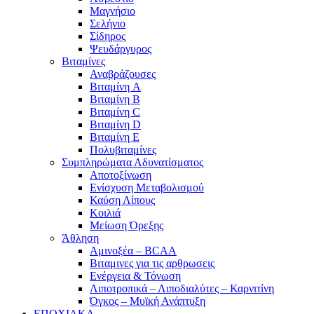
Μαγνήσιο
Σελήνιο
Σίδηρος
Ψευδάργυρος
Βιταμίνες
Αναβράζουσες
Βιταμίνη A
Βιταμίνη B
Βιταμίνη C
Βιταμίνη D
Βιταμίνη E
Πολυβιταμίνες
Συμπληρώματα Αδυνατίσματος
Αποτοξίνωση
Ενίσχυση Μεταβολισμού
Καύση Λίπους
Κοιλιά
Μείωση Όρεξης
Άθληση
Αμινοξέα – BCAA
Βιταμινες για τις αρθρωσεις
Ενέργεια & Τόνωση
Λιποτροπικά – Λιποδιαλύτες – Καρνιτίνη
Όγκος – Μυϊκή Ανάπτυξη
ΕΠΟΧΙΑΚΑ