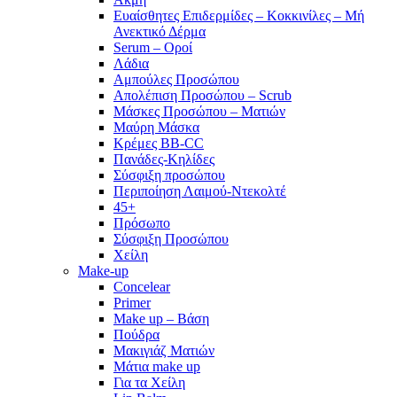
Ευαίσθητες Επιδερμίδες – Κοκκινίλες – Μή
Ανεκτικό Δέρμα
Serum – Οροί
Λάδια
Αμπούλες Προσώπου
Απολέπιση Προσώπου – Scrub
Μάσκες Προσώπου – Ματιών
Μαύρη Μάσκα
Κρέμες BB-CC
Πανάδες-Κηλίδες
Σύσφιξη προσώπου
Περιποίηση Λαιμού-Ντεκολτέ
45+
Πρόσωπο
Σύσφιξη Προσώπου
Χείλη
Make-up
Concelear
Primer
Make up – Βάση
Πούδρα
Μακιγιάζ Ματιών
Μάτια make up
Για τα Χείλη