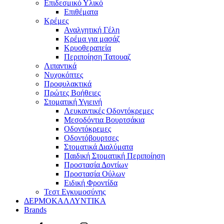
Επιδεσμικό Υλικό
Επιθέματα
Κρέμες
Αναλγητική Γέλη
Κρέμα για μασάζ
Κρυοθεραπεία
Περιποίηση Τατουαζ
Λιπαντικά
Νυχοκόπτες
Προφυλακτικά
Πρώτες Βοήθειες
Στοματική Υγιεινή
Λευκαντικές Οδοντόκρεμες
Μεσοδόντια Βουρτσάκια
Οδοντόκρεμες
Οδοντόβουρτσες
Στοματικά Διαλύματα
Παιδική Στοματική Περιποίηση
Προστασία Δοντίων
Προστασία Ούλων
Ειδική Φροντίδα
Τεστ Εγκυμοσύνης
ΔΕΡΜΟΚΑΛΛΥΝΤΙΚΑ
Brands