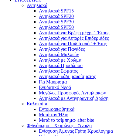
Αντηλιακά
Αντηλιακά SPF15
Αντηλιακά SPF20
Αντηλιακά SPF30
Αντηλιακά SPF50
Αντηλιακά για Βρέφη μέχρι 1 Έτους
Αντηλιακά για Λιπαρές Επιδερμίδες
Αντηλιακά για Παιδιά από 1+ Έτος
Αντηλιακά για Πανάδες
Αντηλιακά Μαλλιών
Αντηλιακά με Χρώμα
Αντηλιακά Προσώπου
Αντηλιακα Σώματος
Αντηλιακό λάδι μαυρίσματος
Για Μαύρισμα
Ενυδατικό Νερό
Μεγάλες Προσφορές Αντιηλιακών
Αντηλιακά με Αντιγηραντική Δράση
Καλοκαίρι
Εντομοαπωθητικά
Μετά τον Ήλιο
Μετά το τσίμπημα- after bite
Φθινόπωρο – Χειμώνας – Άνοιξη
Ενίσχυση Άμυνας Γρίπη Κρυολόγημα