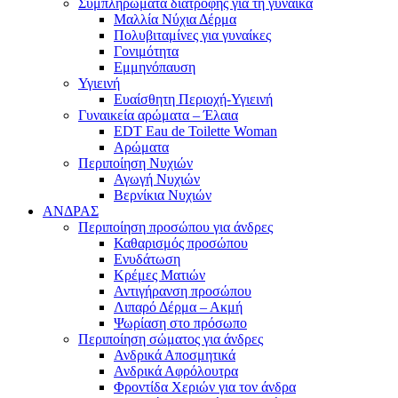
Συμπληρώματα διατροφής για τη γυναίκα
Μαλλία Νύχια Δέρμα
Πολυβιταμίνες για γυναίκες
Γονιμότητα
Εμμηνόπαυση
Υγιεινή
Ευαίσθητη Περιοχή-Υγιεινή
Γυναικεία αρώματα – Έλαια
EDT Eau de Toilette Woman
Αρώματα
Περιποίηση Νυχιών
Αγωγή Νυχιών
Βερνίκια Νυχιών
ΑΝΔΡΑΣ
Περιποίηση προσώπου για άνδρες
Καθαρισμός προσώπου
Ενυδάτωση
Κρέμες Ματιών
Αντιγήρανση προσώπου
Λιπαρό Δέρμα – Ακμή
Ψωρίαση στο πρόσωπο
Περιποίηση σώματος για άνδρες
Ανδρικά Αποσμητικά
Ανδρικά Αφρόλουτρα
Φροντίδα Χεριών για τον άνδρα