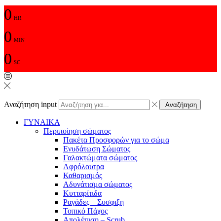
0
HR
0
MIN
0
SC
Αναζήτηση input
Αναζήτηση
ΓΥΝΑΙΚΑ
Περιποίηση σώματος
Πακέτα Προσφορών για το σώμα
Ενυδάτωση Σώματος
Γαλακτώματα σώματος
Αφρόλουτρα
Καθαρισμός
Αδυνάτισμα σώματος
Κυτταρίτιδα
Ραγάδες – Συσφιξη
Τοπικό Πάχος
Απολέπιση – Scrub