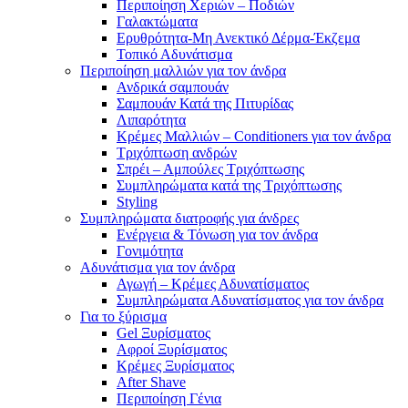
Περιποίηση Χεριών – Ποδιών
Γαλακτώματα
Ερυθρότητα-Μη Ανεκτικό Δέρμα-Έκζεμα
Τοπικό Αδυνάτισμα
Περιποίηση μαλλιών για τον άνδρα
Ανδρικά σαμπουάν
Σαμπουάν Κατά της Πιτυρίδας
Λιπαρότητα
Κρέμες Μαλλιών – Conditioners για τον άνδρα
Τριχόπτωση ανδρών
Σπρέι – Αμπούλες Τριχόπτωσης
Συμπληρώματα κατά της Τριχόπτωσης
Styling
Συμπληρώματα διατροφής για άνδρες
Ενέργεια & Τόνωση για τον άνδρα
Γονιμότητα
Αδυνάτισμα για τον άνδρα
Αγωγή – Κρέμες Αδυνατίσματος
Συμπληρώματα Αδυνατίσματος για τον άνδρα
Για το ξύρισμα
Gel Ξυρίσματος
Αφροί Ξυρίσματος
Κρέμες Ξυρίσματος
After Shave
Περιποίηση Γένια