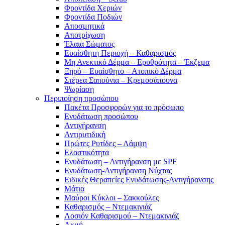
Φροντίδα Χεριών
Φροντίδα Ποδιών
Αποσμητικά
Αποτρίχωση
Έλαια Σώματος
Ευαίσθητη Περιοχή – Καθαρισμός
Μη Ανεκτικό Δέρμα – Ερυθρότητα – Έκζεμα
Ξηρό – Ευαίσθητο – Ατοπικό Δέρμα
Στέρεα Σαπούνια – Κρεμοσάπουνα
Ψωρίαση
Περιποίηση προσώπου
Πακέτα Προσφορών για το πρόσωπο
Ενυδάτωση προσώπου
Αντιγήρανση
Αντιρυτιδική
Πρώτες Ρυτίδες – Λάμψη
Ελαστικότητα
Ενυδάτωση – Αντιγήρανση με SPF
Ενυδάτωση-Αντιγήρανση Νύχτας
Ειδικές Θεραπείες Ενυδάτωσης-Αντιγήρανσης
Μάτια
Μαύροι Κύκλοι – Σακκούλες
Καθαρισμός – Ντεμακιγιάζ
Λοσιόν Καθαρισμού – Ντεμακιγιάζ
Ακμή