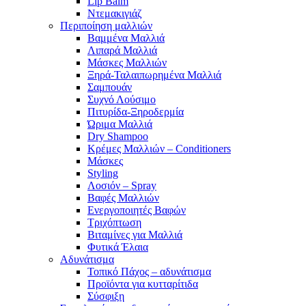
Lip Balm
Ντεμακιγιάζ
Περιποίηση μαλλιών
Βαμμένα Μαλλιά
Λιπαρά Μαλλιά
Μάσκες Μαλλιών
Ξηρά-Ταλαιπωρημένα Μαλλιά
Σαμπουάν
Συχνό Λούσιμο
Πιτυρίδα-Ξηροδερμία
Ώριμα Μαλλιά
Dry Shampoo
Κρέμες Μαλλιών – Conditioners
Μάσκες
Styling
Λοσιόν – Spray
Βαφές Μαλλιών
Ενεργοποιητές Βαφών
Τριχόπτωση
Βιταμίνες για Μαλλιά
Φυτικά Έλαια
Αδυνάτισμα
Τοπικό Πάχος – αδυνάτισμα
Προϊόντα για κυτταρίτιδα
Σύσφιξη