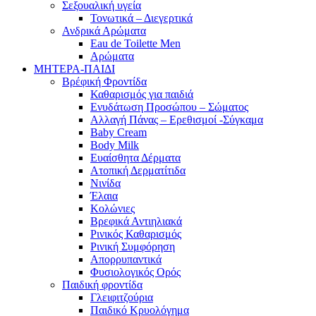
Σεξουαλική υγεία
Τονωτικά – Διεγερτικά
Ανδρικά Αρώματα
Eau de Toilette Men
Αρώματα
ΜΗΤΕΡΑ-ΠΑΙΔΙ
Βρέφική Φροντίδα
Καθαρισμός για παιδιά
Ενυδάτωση Προσώπου – Σώματος
Αλλαγή Πάνας – Ερεθισμοί -Σύγκαμα
Baby Cream
Body Milk
Ευαίσθητα Δέρματα
Ατοπική Δερματίτιδα
Νινίδα
Έλαια
Κολώνιες
Βρεφικά Αντιηλιακά
Ρινικός Καθαρισμός
Ρινική Συμφόρηση
Απορρυπαντικά
Φυσιολογικός Ορός
Παιδική φροντίδα
Γλειφιτζούρια
Παιδικό Κρυολόγημα