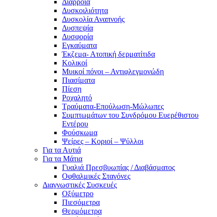
Διάρροια
Δυσκοιλιότητα
Δυσκολία Αναπνοής
Δυσπεψία
Δυσφορία
Εγκαύματα
Έκζεμα- Ατοπική δερματίτιδα
Κολικοί
Μυικοί πόνοι – Αντιφλεγμονώδη
Πιασίματα
Πίεση
Ροχαλητό
Τραύματα-Επούλωση-Μώλωπες
Συμπτωμάτων του Συνδρόμου Ευερέθιστου
Εντέρου
Φούσκωμα
Ψείρες – Κοριοί – Ψύλλοι
Για τα Αυτιά
Για τα Μάτια
Γυαλιά Πρεσβυωπίας / Διαβάσματος
Οφθαλμικές Σταγόνες
Διαγνωστικές Συσκευές
Οξύμετρο
Πιεσόμετρα
Θερμόμετρα