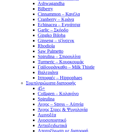
Ashwagandha
Bilberry
Cinnammon – Κανέλα
Cranberry – Κράνα
Echinacea – Εχινάτσια
Garlic – Σκόρδο
Gingko Biloba
Ginseng – τζίνσεγκ
Rhodiola
Saw Palmetto
Spirulina – Σπιρουλίνα
Turmeric – Κουρκουμάς
Γαϊδουράγκαθο – Milk Thistle
Βαλεριάνα
Ιπποφαές – Hippophaes
Συμπληρώματα διατροφής
45+
Collagen – Κολαγόνο
Spirulina
Αγχος – Stress – Αϋπνία
Άγχος Στρες & Ψυχολογία
Αμινοξέα
Ανοσοποιητικό
Αντιοξειδωτικά
Αποτοξίνωση με διατροφή