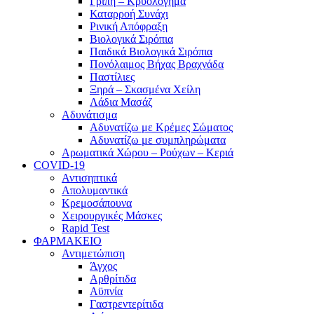
Γρίπη – Κρυολόγημα
Καταρροή Συνάχι
Ρινική Απόφραξη
Βιολογικά Σιρόπια
Παιδικά Βιολογικά Σιρόπια
Πονόλαιμος Βήχας Βραχνάδα
Παστίλιες
Ξηρά – Σκασμένα Χείλη
Λάδια Μασάζ
Αδυνάτισμα
Αδυνατίζω με Κρέμες Σώματος
Αδυνατίζω με συμπληρώματα
Αρωματικά Χώρου – Ρούχων – Κεριά
COVID-19
Αντισηπτικά
Απολυμαντικά
Κρεμοσάπουνα
Χειρουργικές Μάσκες
Rapid Test
ΦΑΡΜΑΚΕΙΟ
Αντιμετώπιση
Άγχος
Αρθρίτιδα
Αϋπνία
Γαστρεντερίτιδα