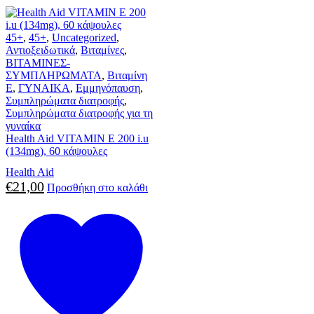
45+
,
45+
,
Uncategorized
,
Αντιοξειδωτικά
,
Βιταμίνες
,
ΒΙΤΑΜΙΝΕΣ-
ΣΥΜΠΛΗΡΩΜΑΤΑ
,
Βιταμίνη
E
,
ΓΥΝΑΙΚΑ
,
Εμμηνόπαυση
,
Συμπληρώματα διατροφής
,
Συμπληρώματα διατροφής για τη
γυναίκα
Health Aid VITAMIN E 200 i.u
(134mg), 60 κάψουλες
Health Aid
€
21,00
Προσθήκη στο καλάθι