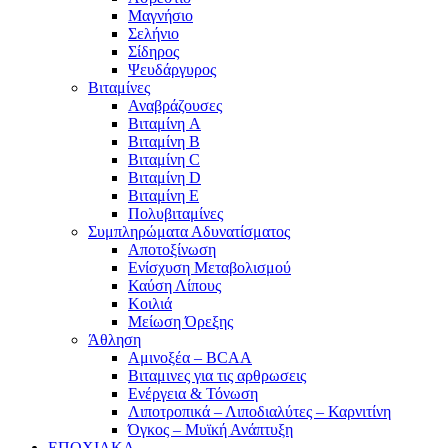
Μαγνήσιο
Σελήνιο
Σίδηρος
Ψευδάργυρος
Βιταμίνες
Αναβράζουσες
Βιταμίνη A
Βιταμίνη B
Βιταμίνη C
Βιταμίνη D
Βιταμίνη E
Πολυβιταμίνες
Συμπληρώματα Αδυνατίσματος
Αποτοξίνωση
Ενίσχυση Μεταβολισμού
Καύση Λίπους
Κοιλιά
Μείωση Όρεξης
Άθληση
Αμινοξέα – BCAA
Βιταμινες για τις αρθρωσεις
Ενέργεια & Τόνωση
Λιποτροπικά – Λιποδιαλύτες – Καρνιτίνη
Όγκος – Μυϊκή Ανάπτυξη
ΕΠΟΧΙΑΚΑ