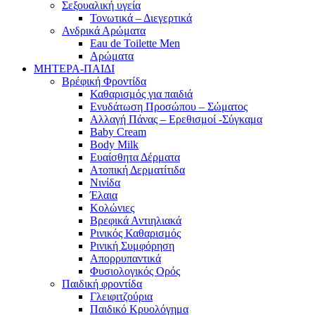
Σεξουαλική υγεία
Τονωτικά – Διεγερτικά
Ανδρικά Αρώματα
Eau de Toilette Men
Αρώματα
ΜΗΤΕΡΑ-ΠΑΙΔΙ
Βρέφική Φροντίδα
Καθαρισμός για παιδιά
Ενυδάτωση Προσώπου – Σώματος
Αλλαγή Πάνας – Ερεθισμοί -Σύγκαμα
Baby Cream
Body Milk
Ευαίσθητα Δέρματα
Ατοπική Δερματίτιδα
Νινίδα
Έλαια
Κολώνιες
Βρεφικά Αντιηλιακά
Ρινικός Καθαρισμός
Ρινική Συμφόρηση
Απορρυπαντικά
Φυσιολογικός Ορός
Παιδική φροντίδα
Γλειφιτζούρια
Παιδικό Κρυολόγημα