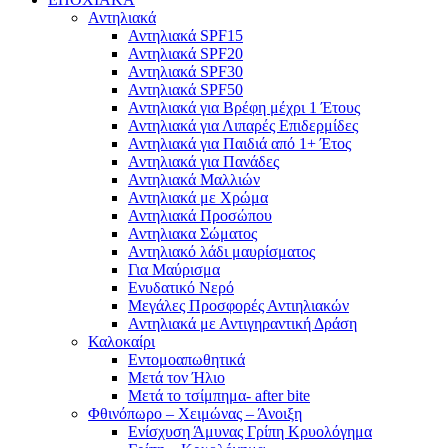
Αντηλιακά
Αντηλιακά SPF15
Αντηλιακά SPF20
Αντηλιακά SPF30
Αντηλιακά SPF50
Αντηλιακά για Βρέφη μέχρι 1 Έτους
Αντηλιακά για Λιπαρές Επιδερμίδες
Αντηλιακά για Παιδιά από 1+ Έτος
Αντηλιακά για Πανάδες
Αντηλιακά Μαλλιών
Αντηλιακά με Χρώμα
Αντηλιακά Προσώπου
Αντηλιακα Σώματος
Αντηλιακό λάδι μαυρίσματος
Για Μαύρισμα
Ενυδατικό Νερό
Μεγάλες Προσφορές Αντιηλιακών
Αντηλιακά με Αντιγηραντική Δράση
Καλοκαίρι
Εντομοαπωθητικά
Μετά τον Ήλιο
Μετά το τσίμπημα- after bite
Φθινόπωρο – Χειμώνας – Άνοιξη
Ενίσχυση Άμυνας Γρίπη Κρυολόγημα