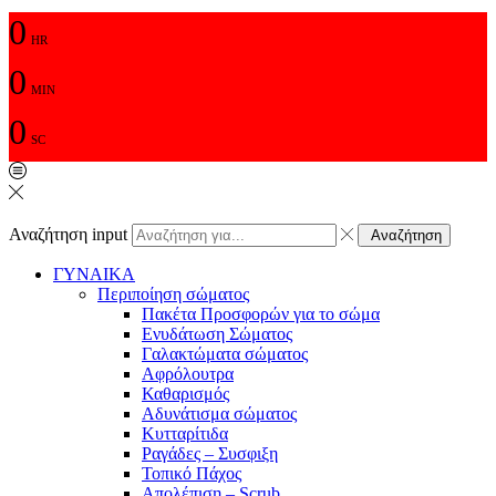
0
HR
0
MIN
0
SC
Αναζήτηση input
Αναζήτηση
ΓΥΝΑΙΚΑ
Περιποίηση σώματος
Πακέτα Προσφορών για το σώμα
Ενυδάτωση Σώματος
Γαλακτώματα σώματος
Αφρόλουτρα
Καθαρισμός
Αδυνάτισμα σώματος
Κυτταρίτιδα
Ραγάδες – Συσφιξη
Τοπικό Πάχος
Απολέπιση – Scrub