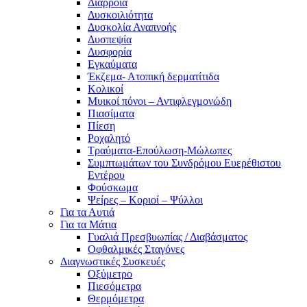
Διάρροια
Δυσκοιλιότητα
Δυσκολία Αναπνοής
Δυσπεψία
Δυσφορία
Εγκαύματα
Έκζεμα- Ατοπική δερματίτιδα
Κολικοί
Μυικοί πόνοι – Αντιφλεγμονώδη
Πιασίματα
Πίεση
Ροχαλητό
Τραύματα-Επούλωση-Μώλωπες
Συμπτωμάτων του Συνδρόμου Ευερέθιστου
Εντέρου
Φούσκωμα
Ψείρες – Κοριοί – Ψύλλοι
Για τα Αυτιά
Για τα Μάτια
Γυαλιά Πρεσβυωπίας / Διαβάσματος
Οφθαλμικές Σταγόνες
Διαγνωστικές Συσκευές
Οξύμετρο
Πιεσόμετρα
Θερμόμετρα