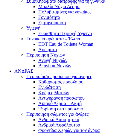
Συμπληρώματα διατροφής για τη γυναίκα
Μαλλία Νύχια Δέρμα
Πολυβιταμίνες για γυναίκες
Γονιμότητα
Εμμηνόπαυση
Υγιεινή
Ευαίσθητη Περιοχή-Υγιεινή
Γυναικεία αρώματα – Έλαια
EDT Eau de Toilette Woman
Αρώματα
Περιποίηση Νυχιών
Αγωγή Νυχιών
Βερνίκια Νυχιών
ΑΝΔΡΑΣ
Περιποίηση προσώπου για άνδρες
Καθαρισμός προσώπου
Ενυδάτωση
Κρέμες Ματιών
Αντιγήρανση προσώπου
Λιπαρό Δέρμα – Ακμή
Ψωρίαση στο πρόσωπο
Περιποίηση σώματος για άνδρες
Ανδρικά Αποσμητικά
Ανδρικά Αφρόλουτρα
Φροντίδα Χεριών για τον άνδρα