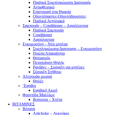
Παιδικά Συμπληρώματα Διατροφής
Αντιφθειρικό
Επιστροφή στα Θρανία
Οδοντόπαστες-Οδοντόβουρτσες
Παιδικά Αντηλιακά
Σαμπουάν – Conditioner – Αφρόλουτρα
Παιδικά Σαμπουάν
Conditioner
Αφρόλουτρα
Εγκυμοσύνη – Νέα μητέρα
Συμπληρώματα Διατροφης – Εγκυμοσύνη
Πρώτα Απαραίτητα
Θηλασμός
Περιποίηση Θηλής
Ραγάδες – Συσφιξη για μητέρες
Σύσφιξη Στήθους
Αξεσουάρ μωρού
Θηλές
‘Εφηβοι
Εφηβική Ακμή
Φροντίδα Μαλλίων
Βούρτσα – Χτένα
ΒΙΤΑΜΙΝΕΣ
Βότανα
Artichoke – Αγκινάρα