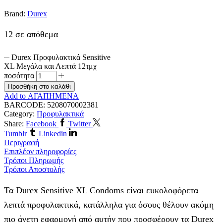
Brand:
Durex
12 σε απόθεμα
Durex Προφυλακτικά Sensitive
XL Μεγάλα και Λεπτά 12τμχ
ποσότητα
Προσθήκη στο καλάθι
Add to ΑΓΑΠΗΜΕΝΑ
BARCODE:
5208070002381
Category:
Προφυλακτικά
Share:
Facebook
Twitter
Tumblr
Linkedin
Περιγραφή
Επιπλέον πληροφορίες
Τρόποι Πληρωμής
Τρόποι Αποστολής
Τα Durex Sensitive XL Condoms είναι ευκολοφόρετα
λεπτά προφυλακτικά, κατάλληλα για όσους θέλουν ακόμη
πιο άνετη εφαρμογή από αυτήν που προσφέρουν τα Durex