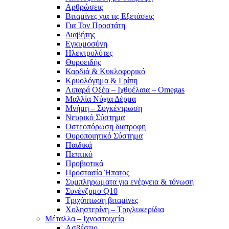
Αρθρώσεις
Βιταμίνες για τις Εξετάσεις
Για Τον Προστάτη
Διαβήτης
Εγκυμοσύνη
Ηλεκτρολύτες
Θυροειδής
Καρδιά & Κυκλοφορικό
Κρυολόγημα & Γρίπη
Λιπαρά Οξέα – Ιχθυέλαια – Omegas
Μαλλία Νύχια Δέρμα
Μνήμη – Συγκέντρωση
Νευρικό Σύστημα
Οστεοπόρωση διατροφη
Ουροποιητικό Σύστημα
Παιδικά
Πεπτικό
Προβιοτικά
Προστασία Ήπατος
Συμπληρωματα για ενέργεια & τόνωση
Συνένζυμο Q10
Τριχόπτωση βιταμίνες
Χοληστερίνη – Τριγλυκερίδια
Μέταλλα – Ιχνοστοιχεία
Ασβέστιο