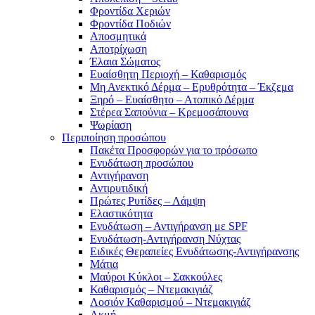
Φροντίδα Χεριών
Φροντίδα Ποδιών
Αποσμητικά
Αποτρίχωση
Έλαια Σώματος
Ευαίσθητη Περιοχή – Καθαρισμός
Μη Ανεκτικό Δέρμα – Ερυθρότητα – Έκζεμα
Ξηρό – Ευαίσθητο – Ατοπικό Δέρμα
Στέρεα Σαπούνια – Κρεμοσάπουνα
Ψωρίαση
Περιποίηση προσώπου
Πακέτα Προσφορών για το πρόσωπο
Ενυδάτωση προσώπου
Αντιγήρανση
Αντιρυτιδική
Πρώτες Ρυτίδες – Λάμψη
Ελαστικότητα
Ενυδάτωση – Αντιγήρανση με SPF
Ενυδάτωση-Αντιγήρανση Νύχτας
Ειδικές Θεραπείες Ενυδάτωσης-Αντιγήρανσης
Μάτια
Μαύροι Κύκλοι – Σακκούλες
Καθαρισμός – Ντεμακιγιάζ
Λοσιόν Καθαρισμού – Ντεμακιγιάζ
Ακμή