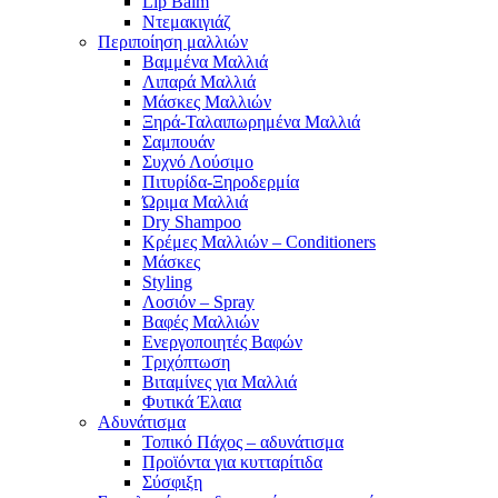
Lip Balm
Ντεμακιγιάζ
Περιποίηση μαλλιών
Βαμμένα Μαλλιά
Λιπαρά Μαλλιά
Μάσκες Μαλλιών
Ξηρά-Ταλαιπωρημένα Μαλλιά
Σαμπουάν
Συχνό Λούσιμο
Πιτυρίδα-Ξηροδερμία
Ώριμα Μαλλιά
Dry Shampoo
Κρέμες Μαλλιών – Conditioners
Μάσκες
Styling
Λοσιόν – Spray
Βαφές Μαλλιών
Ενεργοποιητές Βαφών
Τριχόπτωση
Βιταμίνες για Μαλλιά
Φυτικά Έλαια
Αδυνάτισμα
Τοπικό Πάχος – αδυνάτισμα
Προϊόντα για κυτταρίτιδα
Σύσφιξη