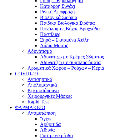
Γρίπη – Κρυολόγημα
Καταρροή Συνάχι
Ρινική Απόφραξη
Βιολογικά Σιρόπια
Παιδικά Βιολογικά Σιρόπια
Πονόλαιμος Βήχας Βραχνάδα
Παστίλιες
Ξηρά – Σκασμένα Χείλη
Λάδια Μασάζ
Αδυνάτισμα
Αδυνατίζω με Κρέμες Σώματος
Αδυνατίζω με συμπληρώματα
Αρωματικά Χώρου – Ρούχων – Κεριά
COVID-19
Αντισηπτικά
Απολυμαντικά
Κρεμοσάπουνα
Χειρουργικές Μάσκες
Rapid Test
ΦΑΡΜΑΚΕΙΟ
Αντιμετώπιση
Άγχος
Αρθρίτιδα
Αϋπνία
Γαστρεντερίτιδα