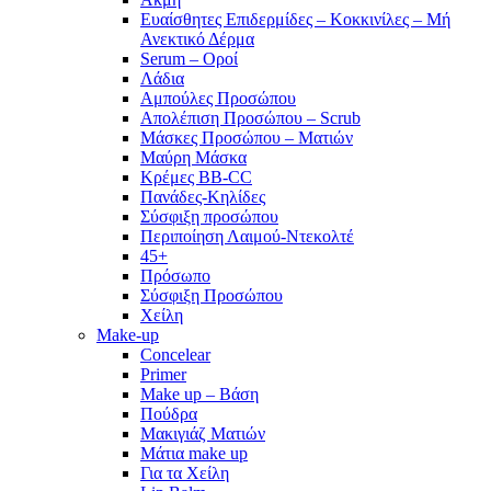
Ευαίσθητες Επιδερμίδες – Κοκκινίλες – Μή
Ανεκτικό Δέρμα
Serum – Οροί
Λάδια
Αμπούλες Προσώπου
Απολέπιση Προσώπου – Scrub
Μάσκες Προσώπου – Ματιών
Μαύρη Μάσκα
Κρέμες BB-CC
Πανάδες-Κηλίδες
Σύσφιξη προσώπου
Περιποίηση Λαιμού-Ντεκολτέ
45+
Πρόσωπο
Σύσφιξη Προσώπου
Χείλη
Make-up
Concelear
Primer
Make up – Βάση
Πούδρα
Μακιγιάζ Ματιών
Μάτια make up
Για τα Χείλη