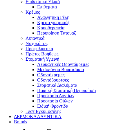
Επιδεσμικό Υλικό
Επιθέματα
Κρέμες
Αναλγητική Γέλη
Κρέμα για μασάζ
Κρυοθεραπεία
Περιποίηση Τατουαζ
Λιπαντικά
Νυχοκόπτες
Προφυλακτικά
Πρώτες Βοήθειες
Στοματική Υγιεινή
Λευκαντικές Οδοντόκρεμες
Μεσοδόντια Βουρτσάκια
Οδοντόκρεμες
Οδοντόβουρτσες
Στοματικά Διαλύματα
Παιδική Στοματική Περιποίηση
Προστασία Δοντίων
Προστασία Ούλων
Ειδική Φροντίδα
Τεστ Εγκυμοσύνης
ΔΕΡΜΟΚΑΛΛΥΝΤΙΚΑ
Brands