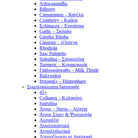
Ashwagandha
Bilberry
Cinnammon – Κανέλα
Cranberry – Κράνα
Echinacea – Εχινάτσια
Garlic – Σκόρδο
Gingko Biloba
Ginseng – τζίνσεγκ
Rhodiola
Saw Palmetto
Spirulina – Σπιρουλίνα
Turmeric – Κουρκουμάς
Γαϊδουράγκαθο – Milk Thistle
Βαλεριάνα
Ιπποφαές – Hippophaes
Συμπληρώματα διατροφής
45+
Collagen – Κολαγόνο
Spirulina
Αγχος – Stress – Αϋπνία
Άγχος Στρες & Ψυχολογία
Αμινοξέα
Ανοσοποιητικό
Αντιοξειδωτικά
Αποτοξίνωση με διατροφή