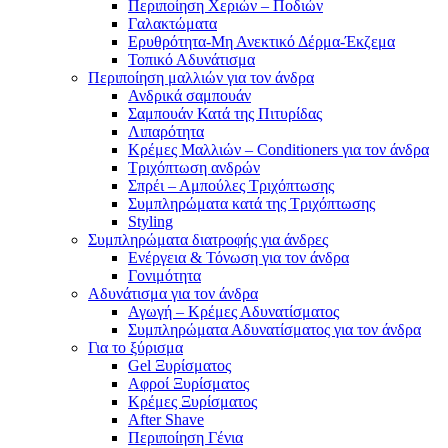
Περιποίηση Χεριών – Ποδιών
Γαλακτώματα
Ερυθρότητα-Μη Ανεκτικό Δέρμα-Έκζεμα
Τοπικό Αδυνάτισμα
Περιποίηση μαλλιών για τον άνδρα
Ανδρικά σαμπουάν
Σαμπουάν Κατά της Πιτυρίδας
Λιπαρότητα
Κρέμες Μαλλιών – Conditioners για τον άνδρα
Τριχόπτωση ανδρών
Σπρέι – Αμπούλες Τριχόπτωσης
Συμπληρώματα κατά της Τριχόπτωσης
Styling
Συμπληρώματα διατροφής για άνδρες
Ενέργεια & Τόνωση για τον άνδρα
Γονιμότητα
Αδυνάτισμα για τον άνδρα
Αγωγή – Κρέμες Αδυνατίσματος
Συμπληρώματα Αδυνατίσματος για τον άνδρα
Για το ξύρισμα
Gel Ξυρίσματος
Αφροί Ξυρίσματος
Κρέμες Ξυρίσματος
After Shave
Περιποίηση Γένια