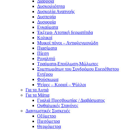
Διάρροια
Δυσκοιλιότητα
Δυσκολία Αναπνοής
Δυσπεψία
Δυσφορία
Εγκαύματα
Έκζεμα- Ατοπική δερματίτιδα
Κολικοί
Μυικοί πόνοι – Αντιφλεγμονώδη
Πιασίματα
Πίεση
Ροχαλητό
Τραύματα-Επούλωση-Μώλωπες
Συμπτωμάτων του Συνδρόμου Ευερέθιστου
Εντέρου
Φούσκωμα
Ψείρες – Κοριοί – Ψύλλοι
Για τα Αυτιά
Για τα Μάτια
Γυαλιά Πρεσβυωπίας / Διαβάσματος
Οφθαλμικές Σταγόνες
Διαγνωστικές Συσκευές
Οξύμετρο
Πιεσόμετρα
Θερμόμετρα