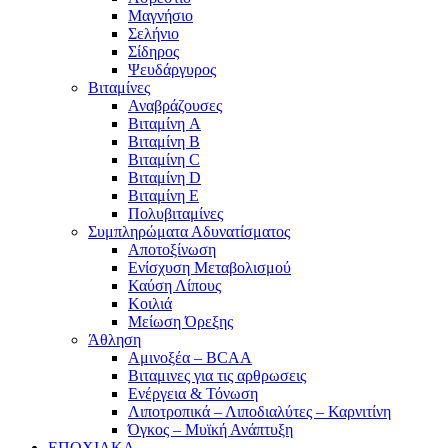
Μαγνήσιο
Σελήνιο
Σίδηρος
Ψευδάργυρος
Βιταμίνες
Αναβράζουσες
Βιταμίνη A
Βιταμίνη B
Βιταμίνη C
Βιταμίνη D
Βιταμίνη E
Πολυβιταμίνες
Συμπληρώματα Αδυνατίσματος
Αποτοξίνωση
Ενίσχυση Μεταβολισμού
Καύση Λίπους
Κοιλιά
Μείωση Όρεξης
Άθληση
Αμινοξέα – BCAA
Βιταμινες για τις αρθρωσεις
Ενέργεια & Τόνωση
Λιποτροπικά – Λιποδιαλύτες – Καρνιτίνη
Όγκος – Μυϊκή Ανάπτυξη
ΕΠΟΧΙΑΚΑ