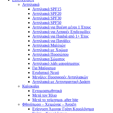
Αντηλιακά
Αντηλιακά SPF15
Αντηλιακά SPF20
Αντηλιακά SPF30
Αντηλιακά SPF50
Αντηλιακά για Βρέφη μέχρι 1 Έτους
Αντηλιακά για Λιπαρές Επιδερμίδες
Αντηλιακά για Παιδιά από 1+ Έτος
Αντηλιακά για Πανάδες
Αντηλιακά Μαλλιών
Αντηλιακά με Χρώμα
Αντηλιακά Προσώπου
Αντηλιακα Σώματος
Αντηλιακό λάδι μαυρίσματος
Για Μαύρισμα
Ενυδατικό Νερό
Μεγάλες Προσφορές Αντιηλιακών
Αντηλιακά με Αντιγηραντική Δράση
Καλοκαίρι
Εντομοαπωθητικά
Μετά τον Ήλιο
Μετά το τσίμπημα- after bite
Φθινόπωρο – Χειμώνας – Άνοιξη
Ενίσχυση Άμυνας Γρίπη Κρυολόγημα