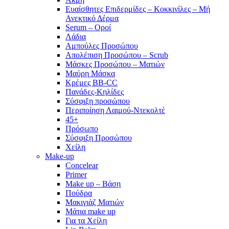
Ευαίσθητες Επιδερμίδες – Κοκκινίλες – Μή
Ανεκτικό Δέρμα
Serum – Οροί
Λάδια
Αμπούλες Προσώπου
Απολέπιση Προσώπου – Scrub
Μάσκες Προσώπου – Ματιών
Μαύρη Μάσκα
Κρέμες BB-CC
Πανάδες-Κηλίδες
Σύσφιξη προσώπου
Περιποίηση Λαιμού-Ντεκολτέ
45+
Πρόσωπο
Σύσφιξη Προσώπου
Χείλη
Make-up
Concelear
Primer
Make up – Βάση
Πούδρα
Μακιγιάζ Ματιών
Μάτια make up
Για τα Χείλη