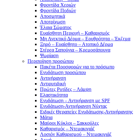
Φροντίδα Χεριών
Φροντίδα Ποδιών
Αποσμητικά
Αποτρίχωση
Έλαια Σώματος
Ευαίσθητη Περιοχή – Καθαρισμός
Μη Ανεκτικό Δέρμα – Ερυθρότητα – Έκζεμα
Ξηρό – Ευαίσθητο – Ατοπικό Δέρμα
Στέρεα Σαπούνια – Κρεμοσάπουνα
Ψωρίαση
Περιποίηση προσώπου
Πακέτα Προσφορών για το πρόσωπο
Ενυδάτωση προσώπου
Αντιγήρανση
Αντιρυτιδική
Πρώτες Ρυτίδες – Λάμψη
Ελαστικότητα
Ενυδάτωση – Αντιγήρανση με SPF
Ενυδάτωση-Αντιγήρανση Νύχτας
Ειδικές Θεραπείες Ενυδάτωσης-Αντιγήρανσης
Μάτια
Μαύροι Κύκλοι – Σακκούλες
Καθαρισμός – Ντεμακιγιάζ
Λοσιόν Καθαρισμού – Ντεμακιγιάζ
Ακμή