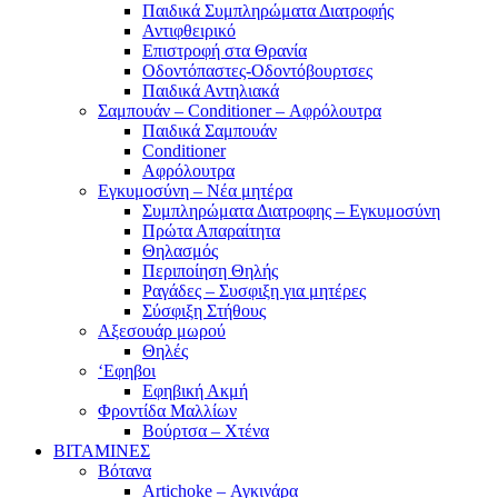
Παιδικά Συμπληρώματα Διατροφής
Αντιφθειρικό
Επιστροφή στα Θρανία
Οδοντόπαστες-Οδοντόβουρτσες
Παιδικά Αντηλιακά
Σαμπουάν – Conditioner – Αφρόλουτρα
Παιδικά Σαμπουάν
Conditioner
Αφρόλουτρα
Εγκυμοσύνη – Νέα μητέρα
Συμπληρώματα Διατροφης – Εγκυμοσύνη
Πρώτα Απαραίτητα
Θηλασμός
Περιποίηση Θηλής
Ραγάδες – Συσφιξη για μητέρες
Σύσφιξη Στήθους
Αξεσουάρ μωρού
Θηλές
‘Εφηβοι
Εφηβική Ακμή
Φροντίδα Μαλλίων
Βούρτσα – Χτένα
ΒΙΤΑΜΙΝΕΣ
Βότανα
Artichoke – Αγκινάρα