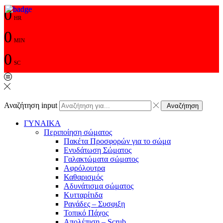
0
HR
0
MIN
0
SC
Αναζήτηση input
Αναζήτηση
ΓΥΝΑΙΚΑ
Περιποίηση σώματος
Πακέτα Προσφορών για το σώμα
Ενυδάτωση Σώματος
Γαλακτώματα σώματος
Αφρόλουτρα
Καθαρισμός
Αδυνάτισμα σώματος
Κυτταρίτιδα
Ραγάδες – Συσφιξη
Τοπικό Πάχος
Απολέπιση – Scrub