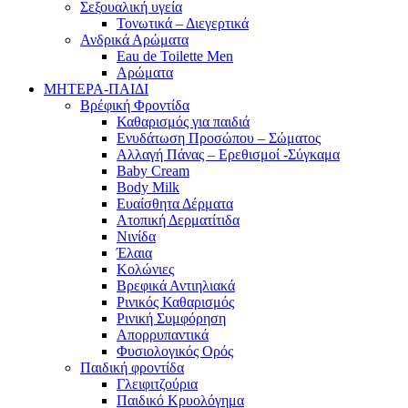
Σεξουαλική υγεία
Τονωτικά – Διεγερτικά
Ανδρικά Αρώματα
Eau de Toilette Men
Αρώματα
ΜΗΤΕΡΑ-ΠΑΙΔΙ
Βρέφική Φροντίδα
Καθαρισμός για παιδιά
Ενυδάτωση Προσώπου – Σώματος
Αλλαγή Πάνας – Ερεθισμοί -Σύγκαμα
Baby Cream
Body Milk
Ευαίσθητα Δέρματα
Ατοπική Δερματίτιδα
Νινίδα
Έλαια
Κολώνιες
Βρεφικά Αντιηλιακά
Ρινικός Καθαρισμός
Ρινική Συμφόρηση
Απορρυπαντικά
Φυσιολογικός Ορός
Παιδική φροντίδα
Γλειφιτζούρια
Παιδικό Κρυολόγημα