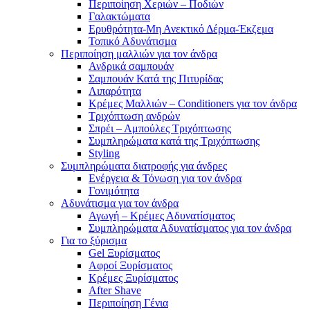
Περιποίηση Χεριών – Ποδιών
Γαλακτώματα
Ερυθρότητα-Μη Ανεκτικό Δέρμα-Έκζεμα
Τοπικό Αδυνάτισμα
Περιποίηση μαλλιών για τον άνδρα
Ανδρικά σαμπουάν
Σαμπουάν Κατά της Πιτυρίδας
Λιπαρότητα
Κρέμες Μαλλιών – Conditioners για τον άνδρα
Τριχόπτωση ανδρών
Σπρέι – Αμπούλες Τριχόπτωσης
Συμπληρώματα κατά της Τριχόπτωσης
Styling
Συμπληρώματα διατροφής για άνδρες
Ενέργεια & Τόνωση για τον άνδρα
Γονιμότητα
Αδυνάτισμα για τον άνδρα
Αγωγή – Κρέμες Αδυνατίσματος
Συμπληρώματα Αδυνατίσματος για τον άνδρα
Για το ξύρισμα
Gel Ξυρίσματος
Αφροί Ξυρίσματος
Κρέμες Ξυρίσματος
After Shave
Περιποίηση Γένια