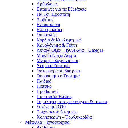
Αρθρώσεις
Βιταμίνες για τις Εξετάσεις
Για Τον Προστάτη
Διαβήτης
Εγκυμοσύνη
Ηλεκτρολύτες
Θυροειδής
Καρδιά & Κυκλοφορικό
Κρυολόγημα & Γρίπη
Λιπαρά Οξέα – Ιχθυέλαια – Omegas
Μαλλία Νύχια Δέρμα
Μνήμη – Συγκέντρωση
Νευρικό Σύστημα
Οστεοπόρωση διατροφη
Ουροποιητικό Σύστημα
Παιδικά
Πεπτικό
Προβιοτικά
Προστασία Ήπατος
Συμπληρωματα για ενέργεια & τόνωση
Συνένζυμο Q10
Τριχόπτωση βιταμίνες
Χοληστερίνη – Τριγλυκερίδια
Μέταλλα – Ιχνοστοιχεία
Ασβέστιο