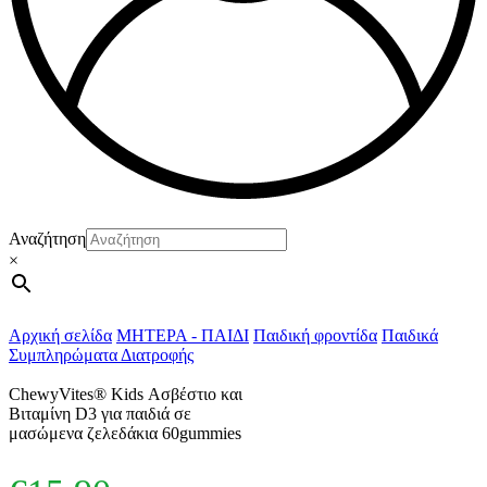
Αναζήτηση
×
Αρχική σελίδα
ΜΗΤΕΡΑ - ΠΑΙΔΙ
Παιδική φροντίδα
Παιδικά
Συμπληρώματα Διατροφής
ChewyVites® Kids Ασβέστιο και
Βιταμίνη D3 για παιδιά σε
μασώμενα ζελεδάκια 60gummies