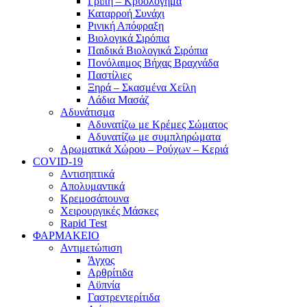
Γρίπη – Κρυολόγημα
Καταρροή Συνάχι
Ρινική Απόφραξη
Βιολογικά Σιρόπια
Παιδικά Βιολογικά Σιρόπια
Πονόλαιμος Βήχας Βραχνάδα
Παστίλιες
Ξηρά – Σκασμένα Χείλη
Λάδια Μασάζ
Αδυνάτισμα
Αδυνατίζω με Κρέμες Σώματος
Αδυνατίζω με συμπληρώματα
Αρωματικά Χώρου – Ρούχων – Κεριά
COVID-19
Αντισηπτικά
Απολυμαντικά
Κρεμοσάπουνα
Χειρουργικές Μάσκες
Rapid Test
ΦΑΡΜΑΚΕΙΟ
Αντιμετώπιση
Άγχος
Αρθρίτιδα
Αϋπνία
Γαστρεντερίτιδα