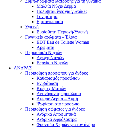
Συμπληρώματα διατροφής για τη γυναίκα
Μαλλία Νύχια Δέρμα
Πολυβιταμίνες για γυναίκες
Γονιμότητα
Εμμηνόπαυση
Υγιεινή
Ευαίσθητη Περιοχή-Υγιεινή
Γυναικεία αρώματα – Έλαια
EDT Eau de Toilette Woman
Αρώματα
Περιποίηση Νυχιών
Αγωγή Νυχιών
Βερνίκια Νυχιών
ΑΝΔΡΑΣ
Περιποίηση προσώπου για άνδρες
Καθαρισμός προσώπου
Ενυδάτωση
Κρέμες Ματιών
Αντιγήρανση προσώπου
Λιπαρό Δέρμα – Ακμή
Ψωρίαση στο πρόσωπο
Περιποίηση σώματος για άνδρες
Ανδρικά Αποσμητικά
Ανδρικά Αφρόλουτρα
Φροντίδα Χεριών για τον άνδρα