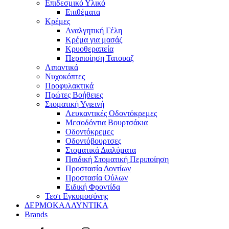
Επιδεσμικό Υλικό
Επιθέματα
Κρέμες
Αναλγητική Γέλη
Κρέμα για μασάζ
Κρυοθεραπεία
Περιποίηση Τατουαζ
Λιπαντικά
Νυχοκόπτες
Προφυλακτικά
Πρώτες Βοήθειες
Στοματική Υγιεινή
Λευκαντικές Οδοντόκρεμες
Μεσοδόντια Βουρτσάκια
Οδοντόκρεμες
Οδοντόβουρτσες
Στοματικά Διαλύματα
Παιδική Στοματική Περιποίηση
Προστασία Δοντίων
Προστασία Ούλων
Ειδική Φροντίδα
Τεστ Εγκυμοσύνης
ΔΕΡΜΟΚΑΛΛΥΝΤΙΚΑ
Brands