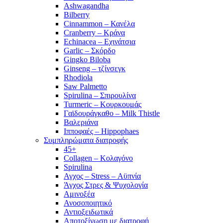
Ashwagandha
Bilberry
Cinnammon – Κανέλα
Cranberry – Κράνα
Echinacea – Εχινάτσια
Garlic – Σκόρδο
Gingko Biloba
Ginseng – τζίνσεγκ
Rhodiola
Saw Palmetto
Spirulina – Σπιρουλίνα
Turmeric – Κουρκουμάς
Γαϊδουράγκαθο – Milk Thistle
Βαλεριάνα
Ιπποφαές – Hippophaes
Συμπληρώματα διατροφής
45+
Collagen – Κολαγόνο
Spirulina
Αγχος – Stress – Αϋπνία
Άγχος Στρες & Ψυχολογία
Αμινοξέα
Ανοσοποιητικό
Αντιοξειδωτικά
Αποτοξίνωση με διατροφή