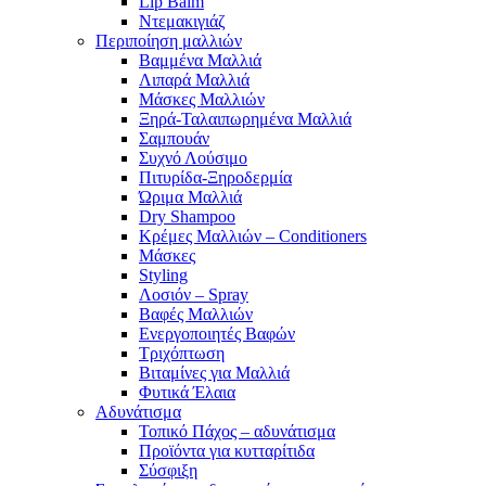
Lip Balm
Ντεμακιγιάζ
Περιποίηση μαλλιών
Βαμμένα Μαλλιά
Λιπαρά Μαλλιά
Μάσκες Μαλλιών
Ξηρά-Ταλαιπωρημένα Μαλλιά
Σαμπουάν
Συχνό Λούσιμο
Πιτυρίδα-Ξηροδερμία
Ώριμα Μαλλιά
Dry Shampoo
Κρέμες Μαλλιών – Conditioners
Μάσκες
Styling
Λοσιόν – Spray
Βαφές Μαλλιών
Ενεργοποιητές Βαφών
Τριχόπτωση
Βιταμίνες για Μαλλιά
Φυτικά Έλαια
Αδυνάτισμα
Τοπικό Πάχος – αδυνάτισμα
Προϊόντα για κυτταρίτιδα
Σύσφιξη