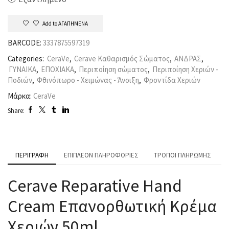
Add to ΑΓΑΠΗΜΕΝΑ
BARCODE:
3337875597319
Categories:
CeraVe
,
Cerave Καθαρισμός Σώματος
,
ΑΝΔΡΑΣ
,
ΓΥΝΑΙΚΑ
,
ΕΠΟΧΙΑΚΑ
,
Περιποίηση σώματος
,
Περιποίηση Χεριών -
Ποδιών
,
Φθινόπωρο - Χειμώνας - Άνοιξη
,
Φροντίδα Χεριών
Μάρκα:
CeraVe
Share:
ΠΕΡΙΓΡΑΦΉ
ΕΠΙΠΛΈΟΝ ΠΛΗΡΟΦΟΡΊΕΣ
ΤΡΌΠΟΙ ΠΛΗΡΩΜΉΣ
Cerave Reparative Hand
Cream Επανορθωτική Κρέμα
Χεριών 50ml