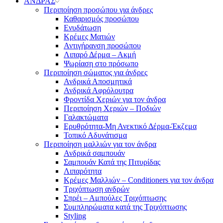
ΑΝΔΡΑΣ
Περιποίηση προσώπου για άνδρες
Καθαρισμός προσώπου
Ενυδάτωση
Κρέμες Ματιών
Αντιγήρανση προσώπου
Λιπαρό Δέρμα – Ακμή
Ψωρίαση στο πρόσωπο
Περιποίηση σώματος για άνδρες
Ανδρικά Αποσμητικά
Ανδρικά Αφρόλουτρα
Φροντίδα Χεριών για τον άνδρα
Περιποίηση Χεριών – Ποδιών
Γαλακτώματα
Ερυθρότητα-Μη Ανεκτικό Δέρμα-Έκζεμα
Τοπικό Αδυνάτισμα
Περιποίηση μαλλιών για τον άνδρα
Ανδρικά σαμπουάν
Σαμπουάν Κατά της Πιτυρίδας
Λιπαρότητα
Κρέμες Μαλλιών – Conditioners για τον άνδρα
Τριχόπτωση ανδρών
Σπρέι – Αμπούλες Τριχόπτωσης
Συμπληρώματα κατά της Τριχόπτωσης
Styling