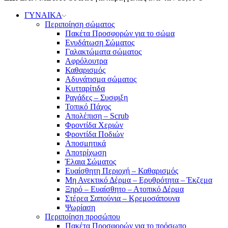
ΓΥΝΑΙΚΑ
Περιποίηση σώματος
Πακέτα Προσφορών για το σώμα
Ενυδάτωση Σώματος
Γαλακτώματα σώματος
Αφρόλουτρα
Καθαρισμός
Αδυνάτισμα σώματος
Κυτταρίτιδα
Ραγάδες – Συσφιξη
Τοπικό Πάχος
Απολέπιση – Scrub
Φροντίδα Χεριών
Φροντίδα Ποδιών
Αποσμητικά
Αποτρίχωση
Έλαια Σώματος
Ευαίσθητη Περιοχή – Καθαρισμός
Μη Ανεκτικό Δέρμα – Ερυθρότητα – Έκζεμα
Ξηρό – Ευαίσθητο – Ατοπικό Δέρμα
Στέρεα Σαπούνια – Κρεμοσάπουνα
Ψωρίαση
Περιποίηση προσώπου
Πακέτα Προσφορών για το πρόσωπο