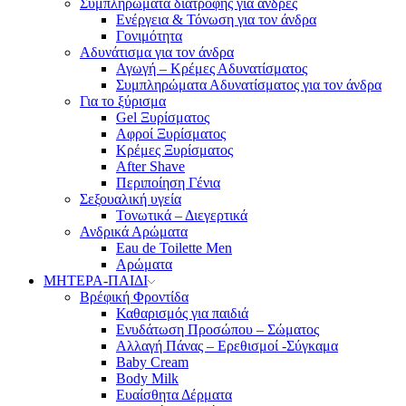
Συμπληρώματα διατροφής για άνδρες
Ενέργεια & Τόνωση για τον άνδρα
Γονιμότητα
Αδυνάτισμα για τον άνδρα
Αγωγή – Κρέμες Αδυνατίσματος
Συμπληρώματα Αδυνατίσματος για τον άνδρα
Για το ξύρισμα
Gel Ξυρίσματος
Αφροί Ξυρίσματος
Κρέμες Ξυρίσματος
After Shave
Περιποίηση Γένια
Σεξουαλική υγεία
Τονωτικά – Διεγερτικά
Ανδρικά Αρώματα
Eau de Toilette Men
Αρώματα
ΜΗΤΕΡΑ-ΠΑΙΔΙ
Βρέφική Φροντίδα
Καθαρισμός για παιδιά
Ενυδάτωση Προσώπου – Σώματος
Αλλαγή Πάνας – Ερεθισμοί -Σύγκαμα
Baby Cream
Body Milk
Ευαίσθητα Δέρματα