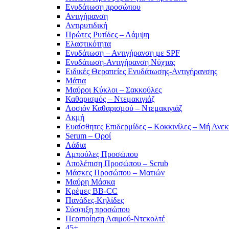
Ενυδάτωση προσώπου
Αντιγήρανση
Αντιρυτιδική
Πρώτες Ρυτίδες – Λάμψη
Ελαστικότητα
Ενυδάτωση – Αντιγήρανση με SPF
Ενυδάτωση-Αντιγήρανση Νύχτας
Ειδικές Θεραπείες Ενυδάτωσης-Αντιγήρανσης
Μάτια
Μαύροι Κύκλοι – Σακκούλες
Καθαρισμός – Ντεμακιγιάζ
Λοσιόν Καθαρισμού – Ντεμακιγιάζ
Ακμή
Ευαίσθητες Επιδερμίδες – Κοκκινίλες – Μή Ανεκ
Serum – Οροί
Λάδια
Αμπούλες Προσώπου
Απολέπιση Προσώπου – Scrub
Μάσκες Προσώπου – Ματιών
Μαύρη Μάσκα
Κρέμες BB-CC
Πανάδες-Κηλίδες
Σύσφιξη προσώπου
Περιποίηση Λαιμού-Ντεκολτέ
45+