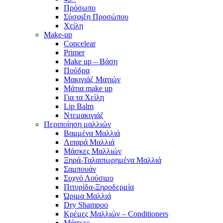
Πρόσωπο
Σύσφιξη Προσώπου
Χείλη
Make-up
Concelear
Primer
Make up – Βάση
Πούδρα
Μακιγιάζ Ματιών
Μάτια make up
Για τα Χείλη
Lip Balm
Ντεμακιγιάζ
Περιποίηση μαλλιών
Βαμμένα Μαλλιά
Λιπαρά Μαλλιά
Μάσκες Μαλλιών
Ξηρά-Ταλαιπωρημένα Μαλλιά
Σαμπουάν
Συχνό Λούσιμο
Πιτυρίδα-Ξηροδερμία
Ώριμα Μαλλιά
Dry Shampoo
Κρέμες Μαλλιών – Conditioners
Μάσκες