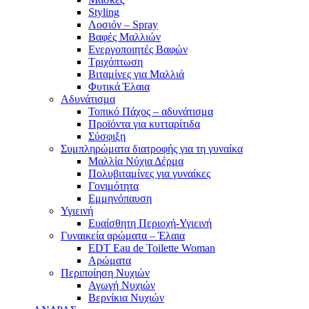
Styling
Λοσιόν – Spray
Βαφές Μαλλιών
Ενεργοποιητές Βαφών
Τριχόπτωση
Βιταμίνες για Μαλλιά
Φυτικά Έλαια
Αδυνάτισμα
Τοπικό Πάχος – αδυνάτισμα
Προϊόντα για κυτταρίτιδα
Σύσφιξη
Συμπληρώματα διατροφής για τη γυναίκα
Μαλλία Νύχια Δέρμα
Πολυβιταμίνες για γυναίκες
Γονιμότητα
Εμμηνόπαυση
Υγιεινή
Ευαίσθητη Περιοχή-Υγιεινή
Γυναικεία αρώματα – Έλαια
EDT Eau de Toilette Woman
Αρώματα
Περιποίηση Νυχιών
Αγωγή Νυχιών
Βερνίκια Νυχιών