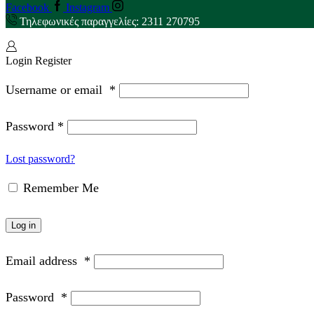
Facebook
Instagram
Τηλεφωνικές παραγγελίες: 2311 270795
Login
Register
Username or email
*
Password
*
Lost password?
Remember Me
Log in
Email address
*
Password
*