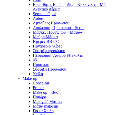
Ευαίσθητες Επιδερμίδες – Κοκκινίλες – Μή
Ανεκτικό Δέρμα
Serum – Οροί
Λάδια
Αμπούλες Προσώπου
Απολέπιση Προσώπου – Scrub
Μάσκες Προσώπου – Ματιών
Μαύρη Μάσκα
Κρέμες BB-CC
Πανάδες-Κηλίδες
Σύσφιξη προσώπου
Περιποίηση Λαιμού-Ντεκολτέ
45+
Πρόσωπο
Σύσφιξη Προσώπου
Χείλη
Make-up
Concelear
Primer
Make up – Βάση
Πούδρα
Μακιγιάζ Ματιών
Μάτια make up
Για τα Χείλη