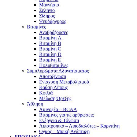
Μαγνήσιο
Σελήνιο
Σίδηρος
Ψευδάργυρος
Βιταμίνες
Αναβράζουσες
Βιταμίνη A
Βιταμίνη B
Βιταμίνη C
Βιταμίνη D
Βιταμίνη E
Πολυβιταμίνες
Συμπληρώματα Αδυνατίσματος
Αποτοξίνωση
Ενίσχυση Μεταβολισμού
Καύση Λίπους
Κοιλιά
Μείωση Όρεξης
Άθληση
Αμινοξέα – BCAA
Βιταμινες για τις αρθρωσεις
Ενέργεια & Τόνωση
Λιποτροπικά – Λιποδιαλύτες – Καρνιτίνη
Όγκος – Μυϊκή Ανάπτυξη
ΕΠΟΧΙΑΚΑ