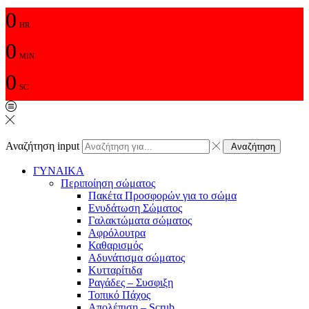
0
HR
0
MIN
0
SC
Αναζήτηση input
Αναζήτηση
ΓΥΝΑΙΚΑ
Περιποίηση σώματος
Πακέτα Προσφορών για το σώμα
Ενυδάτωση Σώματος
Γαλακτώματα σώματος
Αφρόλουτρα
Καθαρισμός
Αδυνάτισμα σώματος
Κυτταρίτιδα
Ραγάδες – Συσφιξη
Τοπικό Πάχος
Απολέπιση – Scrub