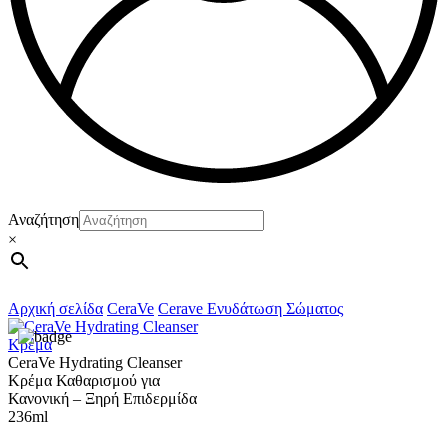
Αναζήτηση
×
Αρχική σελίδα
CeraVe
Cerave Ενυδάτωση Σώματος
CeraVe Hydrating Cleanser
Κρέμα Καθαρισμού για
Κανονική – Ξηρή Επιδερμίδα
236ml