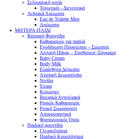
Σεξουαλική υγεία
Τονωτικά – Διεγερτικά
Ανδρικά Αρώματα
Eau de Toilette Men
Αρώματα
ΜΗΤΕΡΑ-ΠΑΙΔΙ
Βρέφική Φροντίδα
Καθαρισμός για παιδιά
Ενυδάτωση Προσώπου – Σώματος
Αλλαγή Πάνας – Ερεθισμοί -Σύγκαμα
Baby Cream
Body Milk
Ευαίσθητα Δέρματα
Ατοπική Δερματίτιδα
Νινίδα
Έλαια
Κολώνιες
Βρεφικά Αντιηλιακά
Ρινικός Καθαρισμός
Ρινική Συμφόρηση
Απορρυπαντικά
Φυσιολογικός Ορός
Παιδική φροντίδα
Γλειφιτζούρια
Παιδικό Κρυολόγημα