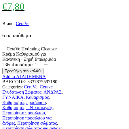
€
7,80
Brand:
CeraVe
6 σε απόθεμα
CeraVe Hydrating Cleanser
Κρέμα Καθαρισμού για
Κανονική - Ξηρή Επιδερμίδα
236ml ποσότητα
Προσθήκη στο καλάθι
Add to ΑΓΑΠΗΜΕΝΑ
BARCODE:
3337875597180
Categories:
CeraVe
,
Cerave
Ενυδάτωση Σώματος
,
ΑΝΔΡΑΣ
,
ΓΥΝΑΙΚΑ
,
Καθαρισμός
,
Καθαρισμός προσώπου
,
Καθαρισμός – Ντεμακιγιάζ
,
Περιποίηση προσώπου
,
Περιποίηση προσώπου για
άνδρες
,
Περιποίηση σώματος
,
Περιποίηση σώματος για άνδρες