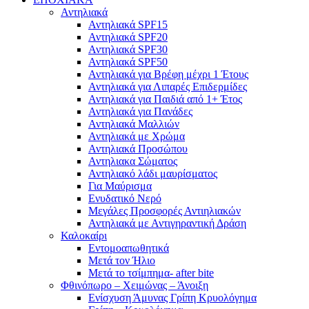
Αντηλιακά
Αντηλιακά SPF15
Αντηλιακά SPF20
Αντηλιακά SPF30
Αντηλιακά SPF50
Αντηλιακά για Βρέφη μέχρι 1 Έτους
Αντηλιακά για Λιπαρές Επιδερμίδες
Αντηλιακά για Παιδιά από 1+ Έτος
Αντηλιακά για Πανάδες
Αντηλιακά Μαλλιών
Αντηλιακά με Χρώμα
Αντηλιακά Προσώπου
Αντηλιακα Σώματος
Αντηλιακό λάδι μαυρίσματος
Για Μαύρισμα
Ενυδατικό Νερό
Μεγάλες Προσφορές Αντιηλιακών
Αντηλιακά με Αντιγηραντική Δράση
Καλοκαίρι
Εντομοαπωθητικά
Μετά τον Ήλιο
Μετά το τσίμπημα- after bite
Φθινόπωρο – Χειμώνας – Άνοιξη
Ενίσχυση Άμυνας Γρίπη Κρυολόγημα