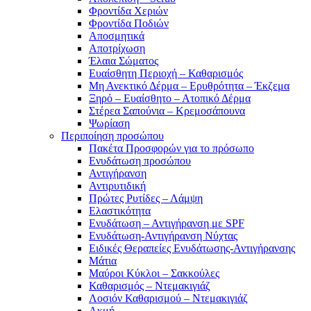
Φροντίδα Χεριών
Φροντίδα Ποδιών
Αποσμητικά
Αποτρίχωση
Έλαια Σώματος
Ευαίσθητη Περιοχή – Καθαρισμός
Μη Ανεκτικό Δέρμα – Ερυθρότητα – Έκζεμα
Ξηρό – Ευαίσθητο – Ατοπικό Δέρμα
Στέρεα Σαπούνια – Κρεμοσάπουνα
Ψωρίαση
Περιποίηση προσώπου
Πακέτα Προσφορών για το πρόσωπο
Ενυδάτωση προσώπου
Αντιγήρανση
Αντιρυτιδική
Πρώτες Ρυτίδες – Λάμψη
Ελαστικότητα
Ενυδάτωση – Αντιγήρανση με SPF
Ενυδάτωση-Αντιγήρανση Νύχτας
Ειδικές Θεραπείες Ενυδάτωσης-Αντιγήρανσης
Μάτια
Μαύροι Κύκλοι – Σακκούλες
Καθαρισμός – Ντεμακιγιάζ
Λοσιόν Καθαρισμού – Ντεμακιγιάζ
Ακμή