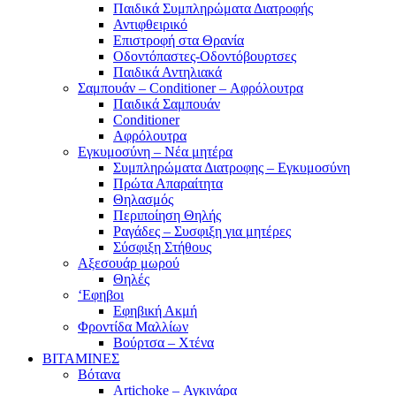
Παιδικά Συμπληρώματα Διατροφής
Αντιφθειρικό
Επιστροφή στα Θρανία
Οδοντόπαστες-Οδοντόβουρτσες
Παιδικά Αντηλιακά
Σαμπουάν – Conditioner – Αφρόλουτρα
Παιδικά Σαμπουάν
Conditioner
Αφρόλουτρα
Εγκυμοσύνη – Νέα μητέρα
Συμπληρώματα Διατροφης – Εγκυμοσύνη
Πρώτα Απαραίτητα
Θηλασμός
Περιποίηση Θηλής
Ραγάδες – Συσφιξη για μητέρες
Σύσφιξη Στήθους
Αξεσουάρ μωρού
Θηλές
‘Εφηβοι
Εφηβική Ακμή
Φροντίδα Μαλλίων
Βούρτσα – Χτένα
ΒΙΤΑΜΙΝΕΣ
Βότανα
Artichoke – Αγκινάρα