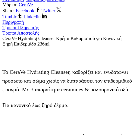
Μάρκα:
CeraVe
Share:
Facebook
Twitter
Tumblr
Linkedin
Περιγραφή
Τρόποι Πληρωμής
Τρόποι Αποστολής
CeraVe Hydrating Cleanser Κρέμα Καθαρισμού για Κανονική –
Ξηρή Επιδερμίδα 236ml
Το CeraVe Hydrating Cleanser, καθαρίζει και ενυδατώνει
πρόσωπο και σώμα χωρίς να διαταράσσει τον επιδερμιδικό
φραγμό. Με 3 απαραίτητα ceramides & υαλουρονικό οξύ.
Για κανονικό έως ξηρό δέρμα.