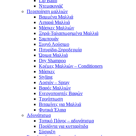
Lip Balm
Ντεμακιγιάζ
Περιποίηση μαλλιών
Βαμμένα Μαλλιά
Λιπαρά Μαλλιά
Μάσκες Μαλλιών
Ξηρά-Ταλαιπωρημένα Μαλλιά
Σαμπουάν
Συχνό Λούσιμο
Πιτυρίδα-Ξηροδερμία
Ώριμα Μαλλιά
Dry Shampoo
Κρέμες Μαλλιών – Conditioners
Μάσκες
Styling
Λοσιόν – Spray
Βαφές Μαλλιών
Ενεργοποιητές Βαφών
Τριχόπτωση
Βιταμίνες για Μαλλιά
Φυτικά Έλαια
Αδυνάτισμα
Τοπικό Πάχος – αδυνάτισμα
Προϊόντα για κυτταρίτιδα
Σύσφιξη