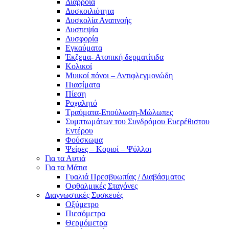
Διάρροια
Δυσκοιλιότητα
Δυσκολία Αναπνοής
Δυσπεψία
Δυσφορία
Εγκαύματα
Έκζεμα- Ατοπική δερματίτιδα
Κολικοί
Μυικοί πόνοι – Αντιφλεγμονώδη
Πιασίματα
Πίεση
Ροχαλητό
Τραύματα-Επούλωση-Μώλωπες
Συμπτωμάτων του Συνδρόμου Ευερέθιστου
Εντέρου
Φούσκωμα
Ψείρες – Κοριοί – Ψύλλοι
Για τα Αυτιά
Για τα Μάτια
Γυαλιά Πρεσβυωπίας / Διαβάσματος
Οφθαλμικές Σταγόνες
Διαγνωστικές Συσκευές
Οξύμετρο
Πιεσόμετρα
Θερμόμετρα