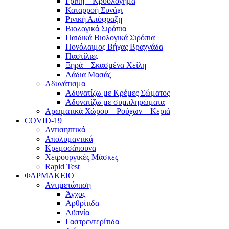
Γρίπη – Κρυολόγημα
Καταρροή Συνάχι
Ρινική Απόφραξη
Βιολογικά Σιρόπια
Παιδικά Βιολογικά Σιρόπια
Πονόλαιμος Βήχας Βραχνάδα
Παστίλιες
Ξηρά – Σκασμένα Χείλη
Λάδια Μασάζ
Αδυνάτισμα
Αδυνατίζω με Κρέμες Σώματος
Αδυνατίζω με συμπληρώματα
Αρωματικά Χώρου – Ρούχων – Κεριά
COVID-19
Αντισηπτικά
Απολυμαντικά
Κρεμοσάπουνα
Χειρουργικές Μάσκες
Rapid Test
ΦΑΡΜΑΚΕΙΟ
Αντιμετώπιση
Άγχος
Αρθρίτιδα
Αϋπνία
Γαστρεντερίτιδα