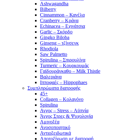
Ashwagandha
Bilberry
Cinnammon – Κανέλα
Cranberry – Κράνα
Echinacea – Εχινάτσια
Garlic – Σκόρδο
Gingko Biloba
Ginseng – τζίνσεγκ
Rhodiola
Saw Palmetto
Spirulina – Σπιρουλίνα
Turmeric – Κουρκουμάς
Γαϊδουράγκαθο – Milk Thistle
Βαλεριάνα
Ιπποφαές – Hippophaes
Συμπληρώματα διατροφής
45+
Collagen – Κολαγόνο
Spirulina
Αγχος – Stress – Αϋπνία
Άγχος Στρες & Ψυχολογία
Αμινοξέα
Ανοσοποιητικό
Αντιοξειδωτικά
Αποτοξίνωση με διατροφή