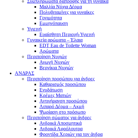
Συμπληρώματα διατροφής για τη γυναίκα
Μαλλία Νύχια Δέρμα
Πολυβιταμίνες για γυναίκες
Γονιμότητα
Εμμηνόπαυση
Υγιεινή
Ευαίσθητη Περιοχή-Υγιεινή
Γυναικεία αρώματα – Έλαια
EDT Eau de Toilette Woman
Αρώματα
Περιποίηση Νυχιών
Αγωγή Νυχιών
Βερνίκια Νυχιών
ΑΝΔΡΑΣ
Περιποίηση προσώπου για άνδρες
Καθαρισμός προσώπου
Ενυδάτωση
Κρέμες Ματιών
Αντιγήρανση προσώπου
Λιπαρό Δέρμα – Ακμή
Ψωρίαση στο πρόσωπο
Περιποίηση σώματος για άνδρες
Ανδρικά Αποσμητικά
Ανδρικά Αφρόλουτρα
Φροντίδα Χεριών για τον άνδρα