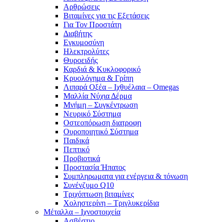
Αρθρώσεις
Βιταμίνες για τις Εξετάσεις
Για Τον Προστάτη
Διαβήτης
Εγκυμοσύνη
Ηλεκτρολύτες
Θυροειδής
Καρδιά & Κυκλοφορικό
Κρυολόγημα & Γρίπη
Λιπαρά Οξέα – Ιχθυέλαια – Omegas
Μαλλία Νύχια Δέρμα
Μνήμη – Συγκέντρωση
Νευρικό Σύστημα
Οστεοπόρωση διατροφη
Ουροποιητικό Σύστημα
Παιδικά
Πεπτικό
Προβιοτικά
Προστασία Ήπατος
Συμπληρωματα για ενέργεια & τόνωση
Συνένζυμο Q10
Τριχόπτωση βιταμίνες
Χοληστερίνη – Τριγλυκερίδια
Μέταλλα – Ιχνοστοιχεία
Ασβέστιο