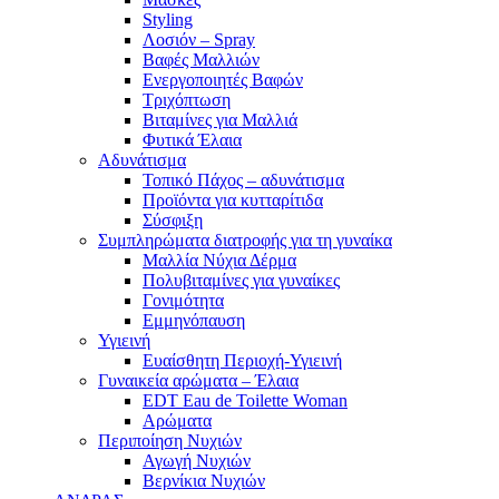
Styling
Λοσιόν – Spray
Βαφές Μαλλιών
Ενεργοποιητές Βαφών
Τριχόπτωση
Βιταμίνες για Μαλλιά
Φυτικά Έλαια
Αδυνάτισμα
Τοπικό Πάχος – αδυνάτισμα
Προϊόντα για κυτταρίτιδα
Σύσφιξη
Συμπληρώματα διατροφής για τη γυναίκα
Μαλλία Νύχια Δέρμα
Πολυβιταμίνες για γυναίκες
Γονιμότητα
Εμμηνόπαυση
Υγιεινή
Ευαίσθητη Περιοχή-Υγιεινή
Γυναικεία αρώματα – Έλαια
EDT Eau de Toilette Woman
Αρώματα
Περιποίηση Νυχιών
Αγωγή Νυχιών
Βερνίκια Νυχιών