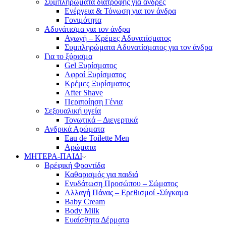
Συμπληρώματα διατροφής για άνδρες
Ενέργεια & Τόνωση για τον άνδρα
Γονιμότητα
Αδυνάτισμα για τον άνδρα
Αγωγή – Κρέμες Αδυνατίσματος
Συμπληρώματα Αδυνατίσματος για τον άνδρα
Για το ξύρισμα
Gel Ξυρίσματος
Αφροί Ξυρίσματος
Κρέμες Ξυρίσματος
After Shave
Περιποίηση Γένια
Σεξουαλική υγεία
Τονωτικά – Διεγερτικά
Ανδρικά Αρώματα
Eau de Toilette Men
Αρώματα
ΜΗΤΕΡΑ-ΠΑΙΔΙ
Βρέφική Φροντίδα
Καθαρισμός για παιδιά
Ενυδάτωση Προσώπου – Σώματος
Αλλαγή Πάνας – Ερεθισμοί -Σύγκαμα
Baby Cream
Body Milk
Ευαίσθητα Δέρματα