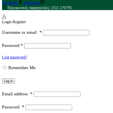
Facebook
Instagram
Τηλεφωνικές παραγγελίες: 2311 270795
Login
Register
Username or email
*
Password
*
Lost password?
Remember Me
Log in
Email address
*
Password
*