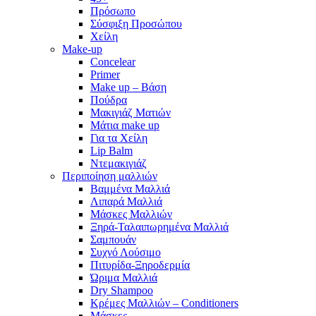
Πρόσωπο
Σύσφιξη Προσώπου
Χείλη
Make-up
Concelear
Primer
Make up – Βάση
Πούδρα
Μακιγιάζ Ματιών
Μάτια make up
Για τα Χείλη
Lip Balm
Ντεμακιγιάζ
Περιποίηση μαλλιών
Βαμμένα Μαλλιά
Λιπαρά Μαλλιά
Μάσκες Μαλλιών
Ξηρά-Ταλαιπωρημένα Μαλλιά
Σαμπουάν
Συχνό Λούσιμο
Πιτυρίδα-Ξηροδερμία
Ώριμα Μαλλιά
Dry Shampoo
Κρέμες Μαλλιών – Conditioners
Μάσκες