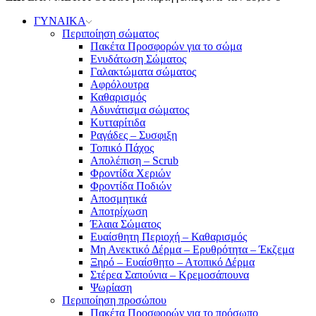
ΓΥΝΑΙΚΑ
Περιποίηση σώματος
Πακέτα Προσφορών για το σώμα
Ενυδάτωση Σώματος
Γαλακτώματα σώματος
Αφρόλουτρα
Καθαρισμός
Αδυνάτισμα σώματος
Κυτταρίτιδα
Ραγάδες – Συσφιξη
Τοπικό Πάχος
Απολέπιση – Scrub
Φροντίδα Χεριών
Φροντίδα Ποδιών
Αποσμητικά
Αποτρίχωση
Έλαια Σώματος
Ευαίσθητη Περιοχή – Καθαρισμός
Μη Ανεκτικό Δέρμα – Ερυθρότητα – Έκζεμα
Ξηρό – Ευαίσθητο – Ατοπικό Δέρμα
Στέρεα Σαπούνια – Κρεμοσάπουνα
Ψωρίαση
Περιποίηση προσώπου
Πακέτα Προσφορών για το πρόσωπο