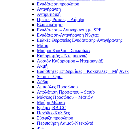
Ενυδάτωση προσώπου
Αντιγήρανση
Αντιρυτιδική
Πρώτες Ρυτίδες – Λάμψη
Ελαστικότητα
Ενυδάτωση – Αντιγήρανση με SPF
Ενυδάτωση-Αντιγήρανση Νύχτας
Ειδικές Θεραπείες Ενυδάτωσης-Αντιγήρανσης
Μάτια
Μαύροι Κύκλοι – Σακκούλες
Καθαρισμός – Ντεμακιγιάζ
Λοσιόν Καθαρισμού – Ντεμακιγιάζ
Ακμή
Ευαίσθητες Επιδερμίδες – Κοκκινίλες – Μή Ανεκ
Serum – Οροί
Λάδια
Αμπούλες Προσώπου
Απολέπιση Προσώπου – Scrub
Μάσκες Προσώπου – Ματιών
Μαύρη Μάσκα
Κρέμες BB-CC
Πανάδες-Κηλίδες
Σύσφιξη προσώπου
Περιποίηση Λαιμού-Ντεκολτέ
45+