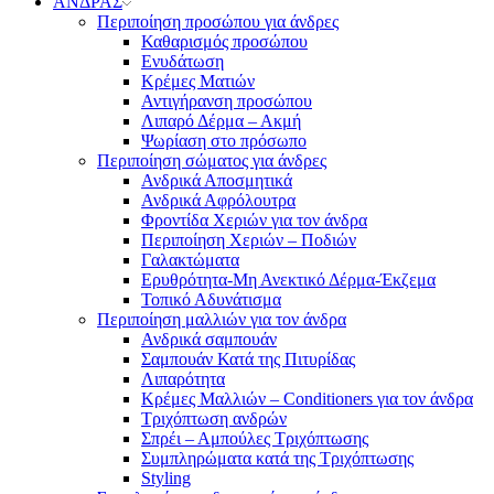
ΑΝΔΡΑΣ
Περιποίηση προσώπου για άνδρες
Καθαρισμός προσώπου
Ενυδάτωση
Κρέμες Ματιών
Αντιγήρανση προσώπου
Λιπαρό Δέρμα – Ακμή
Ψωρίαση στο πρόσωπο
Περιποίηση σώματος για άνδρες
Ανδρικά Αποσμητικά
Ανδρικά Αφρόλουτρα
Φροντίδα Χεριών για τον άνδρα
Περιποίηση Χεριών – Ποδιών
Γαλακτώματα
Ερυθρότητα-Μη Ανεκτικό Δέρμα-Έκζεμα
Τοπικό Αδυνάτισμα
Περιποίηση μαλλιών για τον άνδρα
Ανδρικά σαμπουάν
Σαμπουάν Κατά της Πιτυρίδας
Λιπαρότητα
Κρέμες Μαλλιών – Conditioners για τον άνδρα
Τριχόπτωση ανδρών
Σπρέι – Αμπούλες Τριχόπτωσης
Συμπληρώματα κατά της Τριχόπτωσης
Styling