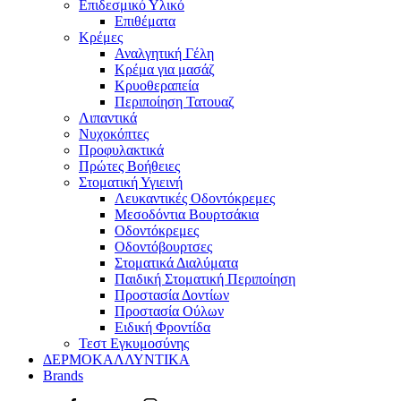
Επιδεσμικό Υλικό
Επιθέματα
Κρέμες
Αναλγητική Γέλη
Κρέμα για μασάζ
Κρυοθεραπεία
Περιποίηση Τατουαζ
Λιπαντικά
Νυχοκόπτες
Προφυλακτικά
Πρώτες Βοήθειες
Στοματική Υγιεινή
Λευκαντικές Οδοντόκρεμες
Μεσοδόντια Βουρτσάκια
Οδοντόκρεμες
Οδοντόβουρτσες
Στοματικά Διαλύματα
Παιδική Στοματική Περιποίηση
Προστασία Δοντίων
Προστασία Ούλων
Ειδική Φροντίδα
Τεστ Εγκυμοσύνης
ΔΕΡΜΟΚΑΛΛΥΝΤΙΚΑ
Brands