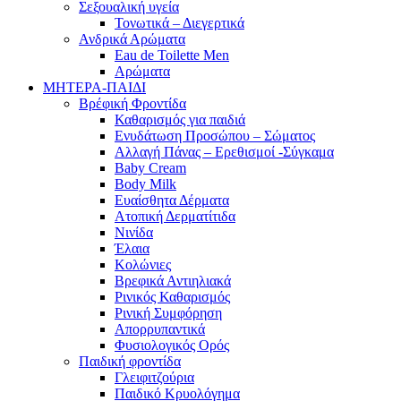
Σεξουαλική υγεία
Τονωτικά – Διεγερτικά
Ανδρικά Αρώματα
Eau de Toilette Men
Αρώματα
ΜΗΤΕΡΑ-ΠΑΙΔΙ
Βρέφική Φροντίδα
Καθαρισμός για παιδιά
Ενυδάτωση Προσώπου – Σώματος
Αλλαγή Πάνας – Ερεθισμοί -Σύγκαμα
Baby Cream
Body Milk
Ευαίσθητα Δέρματα
Ατοπική Δερματίτιδα
Νινίδα
Έλαια
Κολώνιες
Βρεφικά Αντιηλιακά
Ρινικός Καθαρισμός
Ρινική Συμφόρηση
Απορρυπαντικά
Φυσιολογικός Ορός
Παιδική φροντίδα
Γλειφιτζούρια
Παιδικό Κρυολόγημα