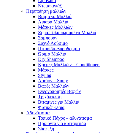
Lip Balm
Ντεμακιγιάζ
Περιποίηση μαλλιών
Βαμμένα Μαλλιά
Λιπαρά Μαλλιά
Μάσκες Μαλλιών
Ξηρά-Ταλαιπωρημένα Μαλλιά
Σαμπουάν
Συχνό Λούσιμο
Πιτυρίδα-Ξηροδερμία
Ώριμα Μαλλιά
Dry Shampoo
Κρέμες Μαλλιών – Conditioners
Μάσκες
Styling
Λοσιόν – Spray
Βαφές Μαλλιών
Ενεργοποιητές Βαφών
Τριχόπτωση
Βιταμίνες για Μαλλιά
Φυτικά Έλαια
Αδυνάτισμα
Τοπικό Πάχος – αδυνάτισμα
Προϊόντα για κυτταρίτιδα
Σύσφιξη