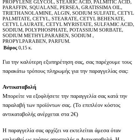
PROPYLENE GLYCOL, STEARIC ACID, PALMITIC ACID,
PARAFFIN, SQUALANE, PERSEA, GRATISSIMA OIL,
TRIETHANOLAMINE, ALGIN, SODIUM SULFATE, CETYL
PALMITATE, CETYL, STEARATE, CETYL BEHENATE,
CETYL LAURATE, CETYL MYRISTATE, SULFAMIC ACID,
SODIUM, POLYPHOSPHATE, POTASSIUM SORBATE,
SODIUM METHYLPARABEN, SODIUM ,
PROPYLPARABEN, PARFUM.
Βάρος
0,15 κ.
Για την καλύτερη εξυπηρέτηση σας, σας παρέχουμε τους
παρακάτω τρόπους πληρωμής για την παραγγελίας σας:
Αντικαταβολή
Μπορείτε να εξοφλήσετε την παραγγελία σας κατά την
παραλαβή των προϊόντων σας. (Το επιπλέον κόστος
αντικαταβολής ανέρχεται στα 2€)
Η παραγγελία σας αρχίζει να εκτελείται άμεσα όταν
επιλεχθεί ως τρόπος αποστολής η Αντικαταβολή. Η