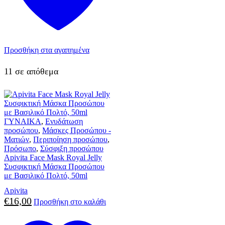
Προσθήκη στα αγαπημένα
11 σε απόθεμα
ΓΥΝΑΙΚΑ
,
Ενυδάτωση
προσώπου
,
Μάσκες Προσώπου -
Ματιών
,
Περιποίηση προσώπου
,
Πρόσωπο
,
Σύσφιξη προσώπου
Apivita Face Mask Royal Jelly
Συσφικτική Μάσκα Προσώπου
με Βασιλικό Πολτό, 50ml
Apivita
€
16,00
Προσθήκη στο καλάθι