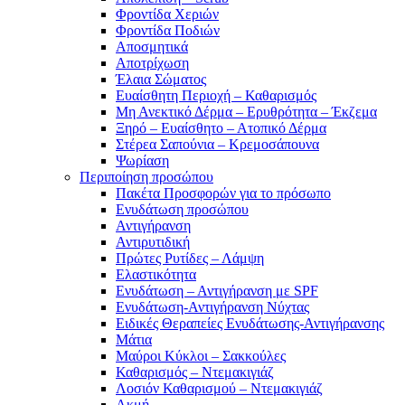
Φροντίδα Χεριών
Φροντίδα Ποδιών
Αποσμητικά
Αποτρίχωση
Έλαια Σώματος
Ευαίσθητη Περιοχή – Καθαρισμός
Μη Ανεκτικό Δέρμα – Ερυθρότητα – Έκζεμα
Ξηρό – Ευαίσθητο – Ατοπικό Δέρμα
Στέρεα Σαπούνια – Κρεμοσάπουνα
Ψωρίαση
Περιποίηση προσώπου
Πακέτα Προσφορών για το πρόσωπο
Ενυδάτωση προσώπου
Αντιγήρανση
Αντιρυτιδική
Πρώτες Ρυτίδες – Λάμψη
Ελαστικότητα
Ενυδάτωση – Αντιγήρανση με SPF
Ενυδάτωση-Αντιγήρανση Νύχτας
Ειδικές Θεραπείες Ενυδάτωσης-Αντιγήρανσης
Μάτια
Μαύροι Κύκλοι – Σακκούλες
Καθαρισμός – Ντεμακιγιάζ
Λοσιόν Καθαρισμού – Ντεμακιγιάζ
Ακμή