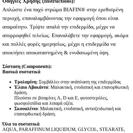
Οδηγίες
Χρήσης
(Instructions):
Απλώστε ένα παχύ στρώμα BIAFIN® στην ερεθισμένη
περιοχή, επαναλαμβάνοντας την εφαρμογή όπου είναι
απαραίτητο. Τρίψτε απαλά την επιδερμίδα, μέχρι να
απορροφηθεί τελείως. Επαναλάβετε την εφαρμογή, ακόμα
και πολλές φορές ημερησίως, μέχρι η επιδερμίδα να
αποκτήσει αποκαταστημένη & ενυδατωμένη όψη.
Σύσταση
(Components):
Βασικά συστατικά
Τρολαμίνη
: Συμβάλλει στην ανάπλαση της επιδερμίδας
Έλαιο Αβοκάντο
: Μαλακτική, ενυδατική και επανορθωτική
δράση.
Πλούσιο σε βιταμίνες A, D και E, φυτοστερόλες,
φωσφολιπίδια και λιπαρά οξέα.
Σκουαλένιο
: Μαλακτική, ενυδατική, αντιοξειδωτική και
επανορθωτική δράση.
Όλα
τα
συστατικά
AQUA, PARAFFINUM LIQUIDUM, GLYCOL, STEARATE,