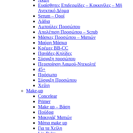
Ευαίσθητες Επιδερμίδες – Κοκκινίλες – Μή
Ανεκτικό Δέρμα
Serum – Οροί
Λάδια
Αμπούλες Προσώπου
Απολέπιση Προσώπου – Scrub
Μάσκες Προσώπου – Ματιών
Μαύρη Μάσκα
Κρέμες BB-CC
Πανάδες-Κηλίδες
Σύσφιξη προσώπου
Περιποίηση Λαιμού-Ντεκολτέ
45+
Πρόσωπο
Σύσφιξη Προσώπου
Χείλη
Make-up
Concelear
Primer
Make up – Βάση
Πούδρα
Μακιγιάζ Ματιών
Μάτια make up
Για τα Χείλη