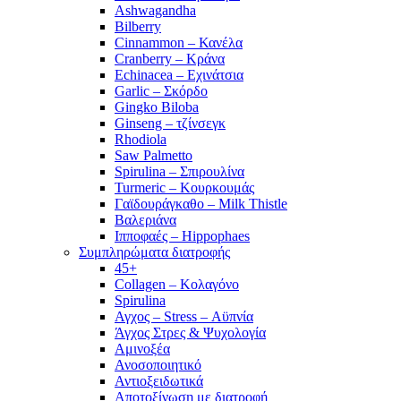
Ashwagandha
Bilberry
Cinnammon – Κανέλα
Cranberry – Κράνα
Echinacea – Εχινάτσια
Garlic – Σκόρδο
Gingko Biloba
Ginseng – τζίνσεγκ
Rhodiola
Saw Palmetto
Spirulina – Σπιρουλίνα
Turmeric – Κουρκουμάς
Γαϊδουράγκαθο – Milk Thistle
Βαλεριάνα
Ιπποφαές – Hippophaes
Συμπληρώματα διατροφής
45+
Collagen – Κολαγόνο
Spirulina
Αγχος – Stress – Αϋπνία
Άγχος Στρες & Ψυχολογία
Αμινοξέα
Ανοσοποιητικό
Αντιοξειδωτικά
Αποτοξίνωση με διατροφή