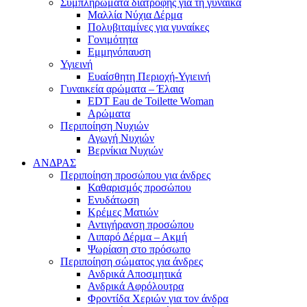
Συμπληρώματα διατροφής για τη γυναίκα
Μαλλία Νύχια Δέρμα
Πολυβιταμίνες για γυναίκες
Γονιμότητα
Εμμηνόπαυση
Υγιεινή
Ευαίσθητη Περιοχή-Υγιεινή
Γυναικεία αρώματα – Έλαια
EDT Eau de Toilette Woman
Αρώματα
Περιποίηση Νυχιών
Αγωγή Νυχιών
Βερνίκια Νυχιών
ΑΝΔΡΑΣ
Περιποίηση προσώπου για άνδρες
Καθαρισμός προσώπου
Ενυδάτωση
Κρέμες Ματιών
Αντιγήρανση προσώπου
Λιπαρό Δέρμα – Ακμή
Ψωρίαση στο πρόσωπο
Περιποίηση σώματος για άνδρες
Ανδρικά Αποσμητικά
Ανδρικά Αφρόλουτρα
Φροντίδα Χεριών για τον άνδρα