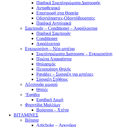
Παιδικά Συμπληρώματα Διατροφής
Αντιφθειρικό
Επιστροφή στα Θρανία
Οδοντόπαστες-Οδοντόβουρτσες
Παιδικά Αντηλιακά
Σαμπουάν – Conditioner – Αφρόλουτρα
Παιδικά Σαμπουάν
Conditioner
Αφρόλουτρα
Εγκυμοσύνη – Νέα μητέρα
Συμπληρώματα Διατροφης – Εγκυμοσύνη
Πρώτα Απαραίτητα
Θηλασμός
Περιποίηση Θηλής
Ραγάδες – Συσφιξη για μητέρες
Σύσφιξη Στήθους
Αξεσουάρ μωρού
Θηλές
‘Εφηβοι
Εφηβική Ακμή
Φροντίδα Μαλλίων
Βούρτσα – Χτένα
ΒΙΤΑΜΙΝΕΣ
Βότανα
Artichoke – Αγκινάρα