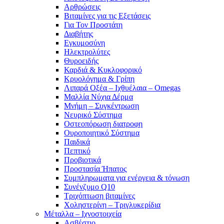
Αρθρώσεις
Βιταμίνες για τις Εξετάσεις
Για Τον Προστάτη
Διαβήτης
Εγκυμοσύνη
Ηλεκτρολύτες
Θυροειδής
Καρδιά & Κυκλοφορικό
Κρυολόγημα & Γρίπη
Λιπαρά Οξέα – Ιχθυέλαια – Omegas
Μαλλία Νύχια Δέρμα
Μνήμη – Συγκέντρωση
Νευρικό Σύστημα
Οστεοπόρωση διατροφη
Ουροποιητικό Σύστημα
Παιδικά
Πεπτικό
Προβιοτικά
Προστασία Ήπατος
Συμπληρωματα για ενέργεια & τόνωση
Συνένζυμο Q10
Τριχόπτωση βιταμίνες
Χοληστερίνη – Τριγλυκερίδια
Μέταλλα – Ιχνοστοιχεία
Ασβέστιο