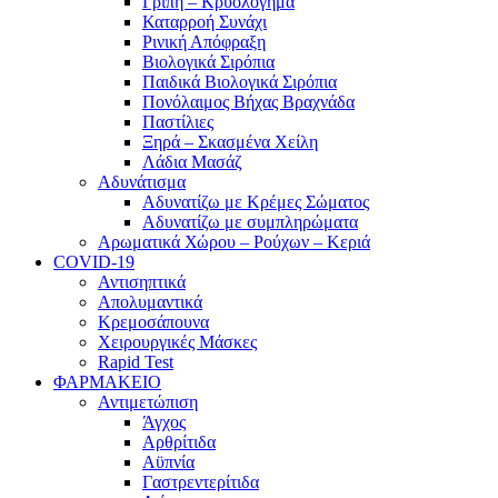
Γρίπη – Κρυολόγημα
Καταρροή Συνάχι
Ρινική Απόφραξη
Βιολογικά Σιρόπια
Παιδικά Βιολογικά Σιρόπια
Πονόλαιμος Βήχας Βραχνάδα
Παστίλιες
Ξηρά – Σκασμένα Χείλη
Λάδια Μασάζ
Αδυνάτισμα
Αδυνατίζω με Κρέμες Σώματος
Αδυνατίζω με συμπληρώματα
Αρωματικά Χώρου – Ρούχων – Κεριά
COVID-19
Αντισηπτικά
Απολυμαντικά
Κρεμοσάπουνα
Χειρουργικές Μάσκες
Rapid Test
ΦΑΡΜΑΚΕΙΟ
Αντιμετώπιση
Άγχος
Αρθρίτιδα
Αϋπνία
Γαστρεντερίτιδα