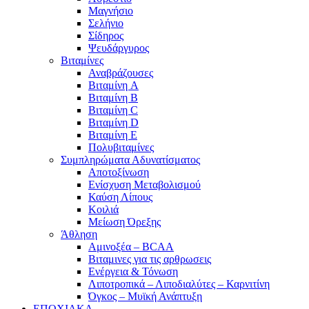
Μαγνήσιο
Σελήνιο
Σίδηρος
Ψευδάργυρος
Βιταμίνες
Αναβράζουσες
Βιταμίνη A
Βιταμίνη B
Βιταμίνη C
Βιταμίνη D
Βιταμίνη E
Πολυβιταμίνες
Συμπληρώματα Αδυνατίσματος
Αποτοξίνωση
Ενίσχυση Μεταβολισμού
Καύση Λίπους
Κοιλιά
Μείωση Όρεξης
Άθληση
Αμινοξέα – BCAA
Βιταμινες για τις αρθρωσεις
Ενέργεια & Τόνωση
Λιποτροπικά – Λιποδιαλύτες – Καρνιτίνη
Όγκος – Μυϊκή Ανάπτυξη
ΕΠΟΧΙΑΚΑ