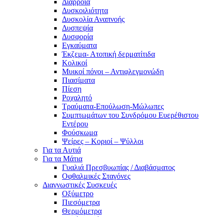
Διάρροια
Δυσκοιλιότητα
Δυσκολία Αναπνοής
Δυσπεψία
Δυσφορία
Εγκαύματα
Έκζεμα- Ατοπική δερματίτιδα
Κολικοί
Μυικοί πόνοι – Αντιφλεγμονώδη
Πιασίματα
Πίεση
Ροχαλητό
Τραύματα-Επούλωση-Μώλωπες
Συμπτωμάτων του Συνδρόμου Ευερέθιστου
Εντέρου
Φούσκωμα
Ψείρες – Κοριοί – Ψύλλοι
Για τα Αυτιά
Για τα Μάτια
Γυαλιά Πρεσβυωπίας / Διαβάσματος
Οφθαλμικές Σταγόνες
Διαγνωστικές Συσκευές
Οξύμετρο
Πιεσόμετρα
Θερμόμετρα