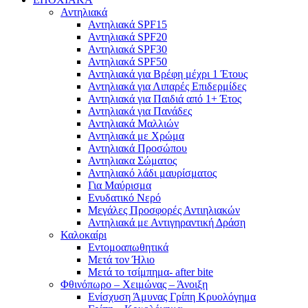
Αντηλιακά
Αντηλιακά SPF15
Αντηλιακά SPF20
Αντηλιακά SPF30
Αντηλιακά SPF50
Αντηλιακά για Βρέφη μέχρι 1 Έτους
Αντηλιακά για Λιπαρές Επιδερμίδες
Αντηλιακά για Παιδιά από 1+ Έτος
Αντηλιακά για Πανάδες
Αντηλιακά Μαλλιών
Αντηλιακά με Χρώμα
Αντηλιακά Προσώπου
Αντηλιακα Σώματος
Αντηλιακό λάδι μαυρίσματος
Για Μαύρισμα
Ενυδατικό Νερό
Μεγάλες Προσφορές Αντιηλιακών
Αντηλιακά με Αντιγηραντική Δράση
Καλοκαίρι
Εντομοαπωθητικά
Μετά τον Ήλιο
Μετά το τσίμπημα- after bite
Φθινόπωρο – Χειμώνας – Άνοιξη
Ενίσχυση Άμυνας Γρίπη Κρυολόγημα