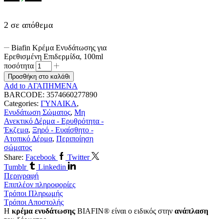
2 σε απόθεμα
Biafin Κρέμα Ενυδάτωσης για
Ερεθισμένη Επιδερμίδα, 100ml
ποσότητα
Προσθήκη στο καλάθι
Add to ΑΓΑΠΗΜΕΝΑ
BARCODE:
3574660277890
Categories:
ΓΥΝΑΙΚΑ
,
Ενυδάτωση Σώματος
,
Μη
Ανεκτικό Δέρμα - Ερυθρότητα -
Έκζεμα
,
Ξηρό - Ευαίσθητο -
Ατοπικό Δέρμα
,
Περιποίηση
σώματος
Share:
Facebook
Twitter
Tumblr
Linkedin
Περιγραφή
Επιπλέον πληροφορίες
Τρόποι Πληρωμής
Τρόποι Αποστολής
Η
κρέμα ενυδάτωσης
BIAFIN® είναι ο ειδικός στην
ανάπλαση