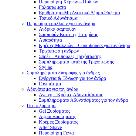
Περιποίηση Χεριών – Ποδιών
Γαλακτώματα
Ερυθρότητα-Μη Ανεκτικό Δέρμα-Έκζεμα
Τοπικό Αδυνάτισμα
Περιποίηση μαλλιών για τον άνδρα
Ανδρικά σαμπουάν
Σαμπουάν Κατά της Πιτυρίδας
Λιπαρότητα
Κρέμες Μαλλιών – Conditioners για τον άνδρα
Τριχόπτωση ανδρών
Σπρέι – Αμπούλες Τριχόπτωσης
Συμπληρώματα κατά της Τριχόπτωσης
Styling
Συμπληρώματα διατροφής για άνδρες
Ενέργεια & Τόνωση για τον άνδρα
Γονιμότητα
Αδυνάτισμα για τον άνδρα
Αγωγή – Κρέμες Αδυνατίσματος
Συμπληρώματα Αδυνατίσματος για τον άνδρα
Για το ξύρισμα
Gel Ξυρίσματος
Αφροί Ξυρίσματος
Κρέμες Ξυρίσματος
After Shave
Περιποίηση Γένια