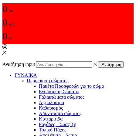
0
HR
0
MIN
0
SC
Αναζήτηση input
Αναζήτηση
ΓΥΝΑΙΚΑ
Περιποίηση σώματος
Πακέτα Προσφορών για το σώμα
Ενυδάτωση Σώματος
Γαλακτώματα σώματος
Αφρόλουτρα
Καθαρισμός
Αδυνάτισμα σώματος
Κυτταρίτιδα
Ραγάδες – Συσφιξη
Τοπικό Πάχος
Απολέπιση – Scrub